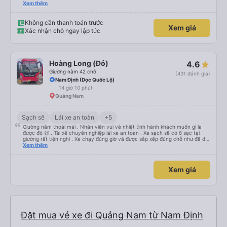
thích tài xế. Lái xe an toàn. Chu đáo, thân thiện, nhiệt tình. - Xe ngồi thoải
Xem thêm
mái, có massage, có ổ cắm sạc. - Giữa trời mưa bão, mình vẫn kịp giờ
check-in sân bay nên cho 5 sao.
Không cần thanh toán trước
Xem giá
Xác nhận chỗ ngay lập tức
Hoàng Long (Đỏ)
4.6
Giường nằm 42 chỗ
(431 đánh giá)
Nam Định (Dọc Quốc Lộ)
14 giờ 10 phút
Quảng Nam
Sạch sẽ
Lái xe an toàn
+5
Giường nằm thoải mái . Nhân viên vui vẻ nhiệt tình hành khách muốn gì là
được đó 😆 . Tài xế chuyên nghiệp lái xe an toàn . Xe sạch sẽ có ổ sạc tại
giường rất tiện nghi . Xe chạy đúng giờ và được sắp xếp đúng chỗ như đã đặt
. Điểm 10 cho hoàng long đỏ 👍
Xem thêm
Xem giá
Đặt mua vé xe đi Quảng Nam từ Nam Định