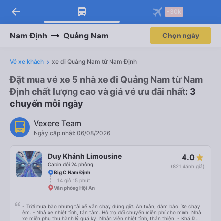
arrow_back
-30k
Nam Định
Quảng Nam
Chọn ngày
Vé xe khách
xe đi Quảng Nam từ Nam Định
Đặt mua vé xe 5 nhà xe đi Quảng Nam từ Nam
Định chất lượng cao và giá vé ưu đãi nhất
: 3
chuyến mỗi ngày
Vexere Team
Ngày cập nhật: 06/08/2026
Duy Khánh Limousine
4.0
Cabin đôi 24 phòng
(821 đánh giá)
Big C Nam Định
14 giờ 15 phút
Văn phòng Hội An
- Trời mưa bão nhưng tài xế vẫn chạy đúng giờ. An toàn, đảm bảo. Xe chạy
êm. - Nhà xe nhiệt tình, tận tâm. Hỗ trợ đổi chuyến miễn phí cho mình. Nhà
xe miễn phụ thu hành lý quá ký. Nhân viên nhiệt tình, thân thiện. - Khá là