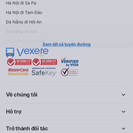
Hà Nội đi Sa Pa
Hà Nội đi Tam Đảo
Đà Nẵng đi Hội An
Đà Nẵng đi Huế
Hải Phòng đi Hà Nội
Xem tất cả tuyến đường
keyboard_arrow_down
Về chúng tôi
keyboard_arrow_down
Hỗ trợ
keyboard_arrow_down
Trở thành đối tác