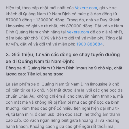
Hiện tại, theo cập nhật mới nhất của
Vexere.com
, giá vé xe
khách đi Quảng Nam từ Nam Định có mức giá dao động từ
870000 đồng - 1300000 đồng. Trong đó, nhà xe Duy Khánh
Limousine có giá vé rẻ nhất, chỉ 870000 đồng. Đặt vé xe Nam
Định Quảng Nam chính hãng tại
Vexere.com
để có giá rẻ nhất,
đảm bảo giữ chỗ 100% và hỗ trợ đổi trả vé miễn phí. Tổng đài
tư vấn, đặt vé và đổi trả vé miễn phí:
1900 888684
.
3. Giới thiệu, tư vấn các dòng xe chạy tuyến đường
xe đi Quảng Nam từ Nam Định:
Dòng xe đi Quảng Nam từ Nam Định limousine 9 chỗ vip, chất
lượng cao: Tiện lợi, sang trọng
Là sản phẩm xe đi Quảng Nam từ Nam Định limousine 9 chỗ
cải tiến từ xe 16 chỗ. Nội thất được làm lại với các ghế bọc da
chuẩn Châu Âu, không chỉ êm ái cho chuyến hành trình xa, mà
còn mát mẻ và không hề bị hầm bí như các ghế bọc da bình
thường. Kèm theo các ghế có nhiều tiện nghi hiện đại như ti-
vi, tủ lạnh mini, ổ cắm usb, đèn đọc sách, hệ thống âm thanh
cao cấp. Có vách ngăn riêng biệt giữa khoang lái và khoang
hành khách. Khoảng cách giữa các ghế ngồi rất thoải mái,