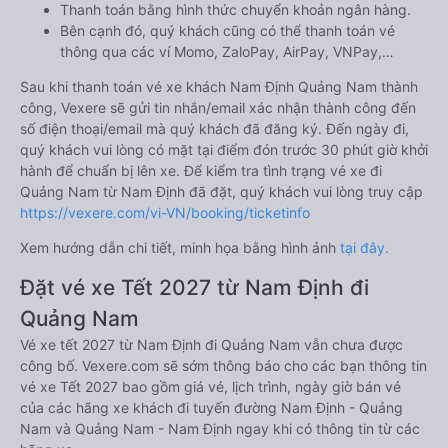
Thanh toán bằng hình thức chuyển khoản ngân hàng.
Bên cạnh đó, quý khách cũng có thể thanh toán vé
thông qua các ví Momo, ZaloPay, AirPay, VNPay,…
Sau khi thanh toán vé xe khách Nam Định Quảng Nam thành
công, Vexere sẽ gửi tin nhắn/email xác nhận thành công đến
số điện thoại/email mà quý khách đã đăng ký. Đến ngày đi,
quý khách vui lòng có mặt tại điểm đón trước 30 phút giờ khởi
hành để chuẩn bị lên xe. Để kiểm tra tình trạng vé xe đi
Quảng Nam từ Nam Định đã đặt, quý khách vui lòng truy cập
https://vexere.com/vi-VN/booking/ticketinfo
Xem hướng dẫn chi tiết, minh họa bằng hình ảnh
tại đây.
Đặt vé xe Tết 2027 từ Nam Định đi
Quảng Nam
Vé xe tết 2027 từ Nam Định đi Quảng Nam vẫn chưa được
công bố. Vexere.com sẽ sớm thông báo cho các bạn thông tin
vé xe Tết 2027 bao gồm giá vé, lịch trình, ngày giờ bán vé
của các hãng xe khách đi tuyến đường Nam Định - Quảng
Nam và Quảng Nam - Nam Định ngay khi có thông tin từ các