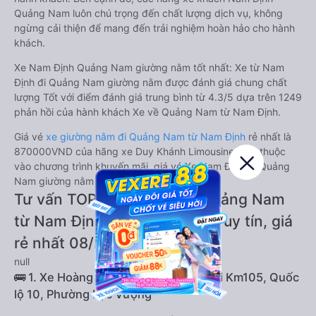
Quảng Nam luôn chú trọng đến chất lượng dịch vụ, không
ngừng cải thiện để mang đến trải nghiệm hoàn hảo cho hành
khách.
Xe Nam Định Quảng Nam giường nằm tốt nhất: Xe từ Nam
Định đi Quảng Nam giường nằm được đánh giá chung chất
lượng Tốt với điểm đánh giá trung bình từ 4.3/5 dựa trên 1249
phản hồi của hành khách Xe về Quảng Nam từ Nam Định.
Giá vé
xe giường nằm đi Quảng Nam từ Nam Định
rẻ nhất là
870000VND của hãng xe Duy Khánh Limousine. Tùy thuộc
vào chương trình khuyến mãi, giá vé Xe Nam Định đi Quảng
Nam giường nằm này có thể sẽ rẻ hơn.
Tư vấn TOP 2 xe khách đi Quảng Nam
từ Nam Định chất lượng cao, uy tín, giá
rẻ nhất 08/2026
null
🚌 1. Xe Hoàng Long (Đỏ) khởi hành tại Km105, Quốc
lộ 10, Phường Lộc Vượng