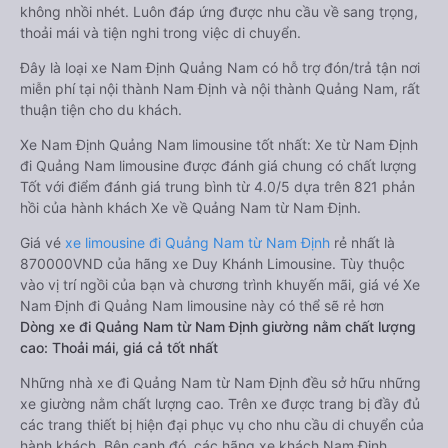
không nhồi nhét. Luôn đáp ứng được nhu cầu về sang trọng,
thoải mái và tiện nghi trong việc di chuyển.
Đây là loại xe Nam Định Quảng Nam có hỗ trợ đón/trả tận nơi
miễn phí tại nội thành Nam Định và nội thành Quảng Nam, rất
thuận tiện cho du khách.
Xe Nam Định Quảng Nam limousine tốt nhất: Xe từ Nam Định
đi Quảng Nam limousine được đánh giá chung có chất lượng
Tốt với điểm đánh giá trung bình từ 4.0/5 dựa trên 821 phản
hồi của hành khách Xe về Quảng Nam từ Nam Định.
Giá vé
xe limousine đi Quảng Nam từ Nam Định
rẻ nhất là
870000VND của hãng xe Duy Khánh Limousine. Tùy thuộc
vào vị trí ngồi của bạn và chương trình khuyến mãi, giá vé Xe
Nam Định đi Quảng Nam limousine này có thể sẽ rẻ hơn
Dòng xe đi Quảng Nam từ Nam Định giường nằm chất lượng
cao: Thoải mái, giá cả tốt nhất
Những nhà xe đi Quảng Nam từ Nam Định đều sở hữu những
xe giường nằm chất lượng cao. Trên xe được trang bị đầy đủ
các trang thiết bị hiện đại phục vụ cho nhu cầu di chuyển của
hành khách. Bên cạnh đó, các hãng xe khách Nam Định