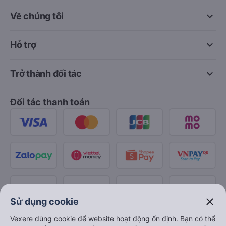
keyboard_arrow_down
Về chúng tôi
keyboard_arrow_down
Hỗ trợ
keyboard_arrow_down
Trở thành đối tác
Đối tác thanh toán
close
Sử dụng cookie
Vexere dùng cookie để website hoạt động ổn định. Bạn có thể