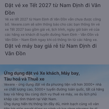
Đặt vé xe Tết 2027 từ Nam Định đi Vân
Đồn
Vé xe tết 2027 từ Nam Định đi Vân Đồn vẫn chưa được công
bố. Vexere.com sẽ sớm thông báo cho các bạn thông tin vé
xe Tết 2027 bao gồm giá vé, lịch trình, ngày giờ bán vé của
các hãng xe khách đi tuyến đường Nam Định - Vân Đồn và
Vân Đồn - Nam Định ngay khi có thông tin từ các hãng xe.
Đặt vé máy bay giá rẻ từ Nam Định đi
Vân Đồn
Ứng dụng đặt vé Xe khách, Máy bay,
Tàu hoả và Thuê xe
Vexere - ứng dụng đặt vé đa phương tiện với hơn 3000+ nhà
xe chất lượng cao, 5000+ tuyến đường toàn quốc, tất cả hãng
bay và hãng tàu cùng dịch vụ thuê xe máy, xe du lịch phủ
khắp các tỉnh thành tại Việt Nam.
Ứng dụng hiển thị thông tin đầy đủ, minh bạch cùng vô vàn
tiện ích giúp người dùng so sánh và lựa chọn phương án di