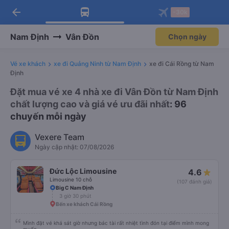
arrow_back
Tải app Vexere ngay!
Tải app Vexere
-30k
Mở app
Mở app
Nhận ưu đãi thành viên độc
-30k/ghế khi đặt vé máy bay qua
quyền
app
Nam Định
Vân Đồn
Chọn ngày
Vé xe khách
xe đi Quảng Ninh từ Nam Định
xe đi Cái Rồng từ Nam
Định
Đặt mua vé xe 4 nhà xe đi Vân Đồn từ Nam Định
chất lượng cao và giá vé ưu đãi nhất
: 96
chuyến mỗi ngày
Vexere Team
Ngày cập nhật: 07/08/2026
Đức Lộc Limousine
4.6
Limousine 10 chỗ
(107 đánh giá)
Big C Nam Định
3 giờ 30 phút
Bến xe khách Cái Rồng
Mình đặt vé khá sát giờ nhưng bác tài rất nhiệt tình đón tại điểm mình mong