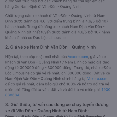
được viết trực tiếp bởi các khách hàng đã trải nghiệm các
hãng Xe Nam Định đi Vân Đồn - Quảng Ninh.
Chất lượng các xe khách đi Vân Đồn - Quảng Ninh từ Nam
Định được đánh giá 4.6, với điểm trung bình là 4.6/5 bởi 107
hành khách. Trong đó hãng xe khách Nam Định Vân Đồn -
Quảng Ninh tốt nhất tuyến được đánh giá 4.6/5 bởi 107 hành
khách là nhà xe Đức Lộc Limousine.
2. Giá vé xe Nam Định Vân Đồn - Quảng Ninh
Hiện tại, theo cập nhật mới nhất của
Vexere.com
, giá vé xe
khách đi Vân Đồn - Quảng Ninh từ Nam Định có mức giá dao
động từ 300000 đồng - 300000 đồng. Trong đó, nhà xe Đức
Lộc Limousine có giá vé rẻ nhất, chỉ 300000 đồng. Đặt vé xe
Nam Định Vân Đồn - Quảng Ninh chính hãng tại
Vexere.com
để có giá rẻ nhất, đảm bảo giữ chỗ 100% và hỗ trợ đổi trả vé
miễn phí. Tổng đài tư vấn, đặt vé và đổi trả vé miễn phí:
1900
888684
.
3. Giới thiệu, tư vấn các dòng xe chạy tuyến đường
xe đi Vân Đồn - Quảng Ninh từ Nam Định:
Dòng xe đi Vân Đồn - Quảng Ninh từ Nam Định limousine 9