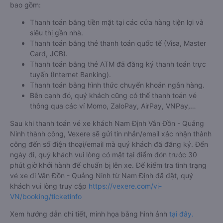
bao gồm:
Thanh toán bằng tiền mặt tại các cửa hàng tiện lợi và
siêu thị gần nhà.
Thanh toán bằng thẻ thanh toán quốc tế (Visa, Master
Card, JCB).
Thanh toán bằng thẻ ATM đã đăng ký thanh toán trực
tuyến (Internet Banking).
Thanh toán bằng hình thức chuyển khoản ngân hàng.
Bên cạnh đó, quý khách cũng có thể thanh toán vé
thông qua các ví Momo, ZaloPay, AirPay, VNPay,…
Sau khi thanh toán vé xe khách Nam Định Vân Đồn - Quảng
Ninh thành công, Vexere sẽ gửi tin nhắn/email xác nhận thành
công đến số điện thoại/email mà quý khách đã đăng ký. Đến
ngày đi, quý khách vui lòng có mặt tại điểm đón trước 30
phút giờ khởi hành để chuẩn bị lên xe. Để kiểm tra tình trạng
vé xe đi Vân Đồn - Quảng Ninh từ Nam Định đã đặt, quý
khách vui lòng truy cập
https://vexere.com/vi-
VN/booking/ticketinfo
Xem hướng dẫn chi tiết, minh họa bằng hình ảnh
tại đây.