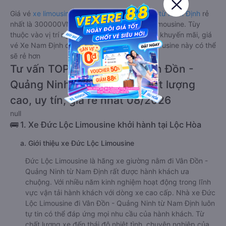
Giá vé
xe limousine đi Vân Đồn - Quảng Ninh từ Nam Định
rẻ
nhất là 300000VND của hãng xe Đức Lộc Limousine. Tùy
thuộc vào vị trí ngồi của bạn và chương trình khuyến mãi, giá
vé Xe Nam Định đi Vân Đồn - Quảng Ninh limousine này có thể
sẽ rẻ hơn
Tư vấn TOP 1 xe khách đi Vân Đồn -
Quảng Ninh từ Nam Định chất lượng
cao, uy tín, giá rẻ nhất 08/2026
null
🚌 1. Xe Đức Lộc Limousine khởi hành tại Lộc Hòa
a. Giới thiệu xe Đức Lộc Limousine
Đức Lộc Limousine là hãng xe giường nằm đi Vân Đồn -
Quảng Ninh từ Nam Định rất được hành khách ưa
chuộng. Với nhiều năm kinh nghiệm hoạt động trong lĩnh
vực vận tải hành khách với dòng xe cao cấp. Nhà xe Đức
Lộc Limousine đi Vân Đồn - Quảng Ninh từ Nam Định luôn
tự tin có thể đáp ứng mọi nhu cầu của hành khách. Từ
chất lượng xe đến thái độ nhiệt tình, chuyên nghiệp của