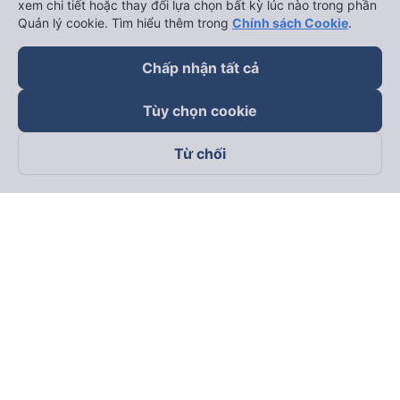
xem chi tiết hoặc thay đổi lựa chọn bất kỳ lúc nào trong phần
Quản lý cookie. Tìm hiểu thêm trong
Chính sách Cookie
.
Chấp nhận tất cả
Tùy chọn cookie
Từ chối
Theo dõi chúng tôi trên
Facebook
Tiktok
Youtube
Công ty TNHH Thương Mại Dịch Vụ Vexere
Địa chỉ đăng ký kinh doanh: 8C Chữ Đồng Tử, Phường Tân
Sơn Nhất, TP. Hồ Chí Minh, Việt Nam
Địa chỉ
:
Lầu 2, toà nhà H3 Circo Hoàng Diệu, 384 Hoàng Diệu,
Phường Khánh Hội, TP Hồ Chí Minh, Việt Nam
Tầng 3, toà nhà 101 Láng Hạ, 101 Láng Hạ, Phường Láng, TP.
Hà Nội, Việt Nam