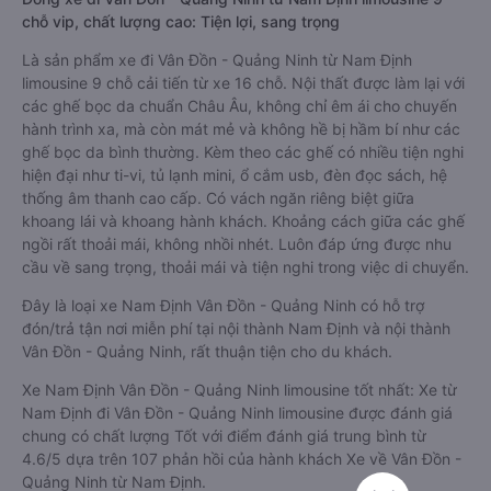
chỗ vip, chất lượng cao: Tiện lợi, sang trọng
Là sản phẩm xe đi Vân Đồn - Quảng Ninh từ Nam Định
limousine 9 chỗ cải tiến từ xe 16 chỗ. Nội thất được làm lại với
các ghế bọc da chuẩn Châu Âu, không chỉ êm ái cho chuyến
hành trình xa, mà còn mát mẻ và không hề bị hầm bí như các
ghế bọc da bình thường. Kèm theo các ghế có nhiều tiện nghi
hiện đại như ti-vi, tủ lạnh mini, ổ cắm usb, đèn đọc sách, hệ
thống âm thanh cao cấp. Có vách ngăn riêng biệt giữa
khoang lái và khoang hành khách. Khoảng cách giữa các ghế
ngồi rất thoải mái, không nhồi nhét. Luôn đáp ứng được nhu
cầu về sang trọng, thoải mái và tiện nghi trong việc di chuyển.
Đây là loại xe Nam Định Vân Đồn - Quảng Ninh có hỗ trợ
đón/trả tận nơi miễn phí tại nội thành Nam Định và nội thành
Vân Đồn - Quảng Ninh, rất thuận tiện cho du khách.
Xe Nam Định Vân Đồn - Quảng Ninh limousine tốt nhất: Xe từ
Nam Định đi Vân Đồn - Quảng Ninh limousine được đánh giá
chung có chất lượng Tốt với điểm đánh giá trung bình từ
4.6/5 dựa trên 107 phản hồi của hành khách Xe về Vân Đồn -
Quảng Ninh từ Nam Định.