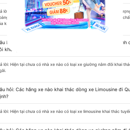
rả lời: Những hãng xe đi Nam Định - Nam Định Quảng Ngãi chất lượng 
oàng Long (Đỏ) đi Quảng Ngãi từ Nam Định - Nam Định với điểm chất
ủa khách hàng).
âu hỏi: Có loại xe Nam Định - Nam Định Quảng Ngãi dành c
ôi không?
rả lời: Hiện tại chưa có nhà xe nào có loại xe giường nằm đôi khai 
gãi.
âu hỏi: Các hãng xe nào khai thác dòng xe Limousine đi 
ịnh?
rả lời: Hiện tại chưa có nhà xe nào có loại xe limousine khai thác t