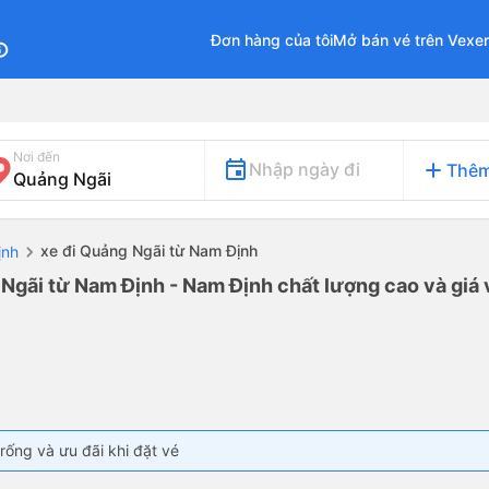
Đơn hàng của tôi
Mở bán vé trên Vexe
fo
Nơi đến
add
Nhập ngày đi
Thêm
xe đi Quảng Ngãi từ Nam Định
ịnh
Ngãi từ Nam Định - Nam Định chất lượng cao và giá 
rống và ưu đãi khi đặt vé