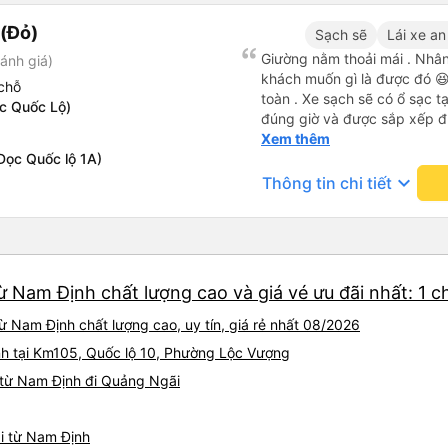
(Đỏ)
Sạch sẽ
Lái xe an
Giường nằm thoải mái . Nhân 
ánh giá)
khách muốn gì là được đó 😆 
chỗ
toàn . Xe sạch sẽ có ổ sạc tạ
c Quốc Lộ)
đúng giờ và được sắp xếp đ
cho hoàng long đỏ 👍
Xem thêm
Dọc Quốc lộ 1A)
keyboard_arrow_down
Thông tin chi tiết
ừ Nam Định chất lượng cao và giá vé ưu đãi nhất: 1 
 Nam Định chất lượng cao, uy tín, giá rẻ nhất 08/2026
nh tại Km105, Quốc lộ 10, Phường Lộc Vượng
 từ Nam Định đi Quảng Ngãi
ãi từ Nam Định