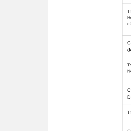
T
H
c
C
đ
T
N
C
Đ
T