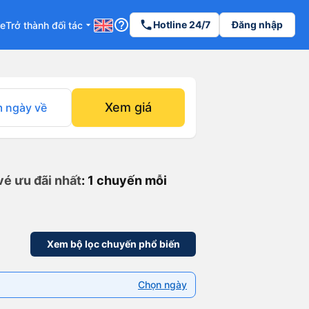
help_outline
phone
Hotline 24/7
Đăng nhập
re
Trở thành đối tác
arrow_drop_down
Xem giá
 ngày về
vé ưu đãi nhất
: 1 chuyến mỗi
Xem bộ lọc chuyến phổ biến
Chọn ngày