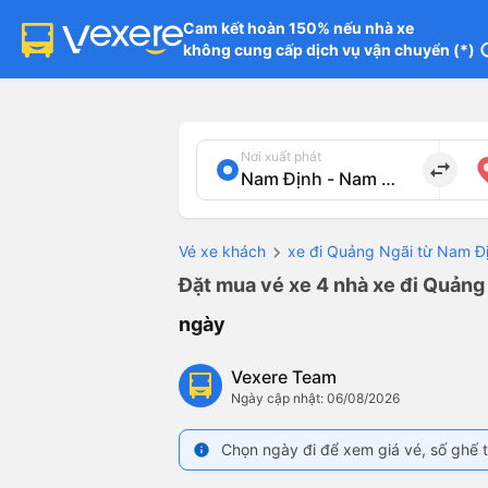
Cam kết hoàn 150% nếu nhà xe

không cung cấp dịch vụ vận chuyển (*)
in
Nơi xuất phát
import_export
Vé xe khách
xe đi Quảng Ngãi từ Nam Đ
Đặt mua vé xe 4 nhà xe đi Quảng 
ngày
Vexere Team
Ngày cập nhật: 06/08/2026
Chọn ngày đi để xem giá vé, số ghế t
info