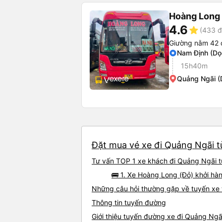
Hoàng Long 
4.6
star
(433 đ
Giường nằm 42 
Nam Định (Dọ
15h40m
Quảng Ngãi (
Đặt mua vé xe đi Quảng Ngãi t
Tư vấn TOP 1 xe khách đi Quảng Ngãi từ
🚌 1. Xe Hoàng Long (Đỏ) khởi hà
Những câu hỏi thường gặp về tuyến xe
Thông tin tuyến đường
Giới thiệu tuyến đường xe đi Quảng Ng