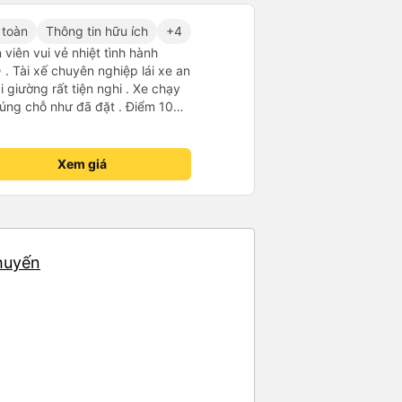
 toàn
Thông tin hữu ích
+4
viên vui vẻ nhiệt tình hành
. Tài xế chuyên nghiệp lái xe an
i giường rất tiện nghi . Xe chạy
úng chỗ như đã đặt . Điểm 10
Xem giá
chuyến