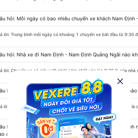
âu hỏi: Mỗi ngày có bao nhiêu chuyến xe khách Nam Định 
rả lời: Trung bình mỗi ngày có khoảng 1 chuyến xe bắt đầu từ 9:30 
âu hỏi: Nhà xe đi Nam Định - Nam Định Quảng Ngãi nào kh
rả lời: Chuyến xe có giờ xuất phát sớm nhất vào lúc 9:30 là của nhà
âu hỏi: Nhà xe đi Quảng Ngãi từ Nam Định - Nam Định nào 
rả lời: Chuyến xe có giờ xuất phát trễ (muộn) nhất là vào lúc 9:30 l
âu hỏi: Review xe đi Quảng Ngãi từ Nam Định - Nam Định nà
ao cấp nhất?