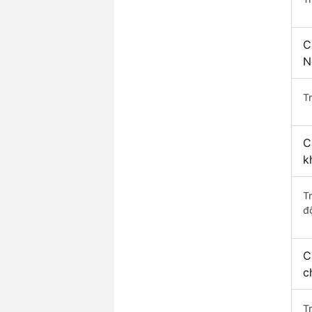
C
N
Tr
C
k
T
độ
C
c
T