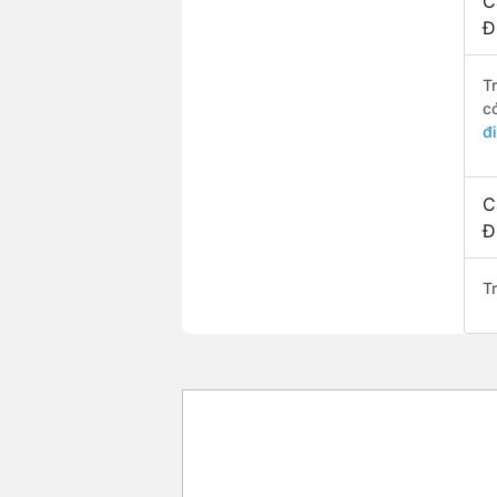
C
Đ
T
c
đ
C
Đ
T