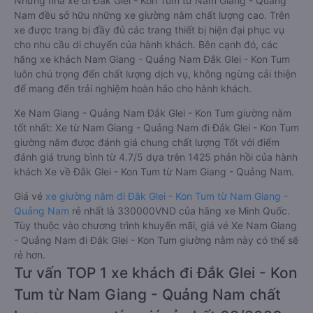
Những nhà xe đi Đắk Glei - Kon Tum từ Nam Giang - Quảng
Nam đều sở hữu những xe giường nằm chất lượng cao. Trên
xe được trang bị đầy đủ các trang thiết bị hiện đại phục vụ
cho nhu cầu di chuyển của hành khách. Bên cạnh đó, các
hãng xe khách Nam Giang - Quảng Nam Đắk Glei - Kon Tum
luôn chú trọng đến chất lượng dịch vụ, không ngừng cải thiện
để mang đến trải nghiệm hoàn hảo cho hành khách.
Xe Nam Giang - Quảng Nam Đắk Glei - Kon Tum giường nằm
tốt nhất: Xe từ Nam Giang - Quảng Nam đi Đắk Glei - Kon Tum
giường nằm được đánh giá chung chất lượng Tốt với điểm
đánh giá trung bình từ 4.7/5 dựa trên 1425 phản hồi của hành
khách Xe về Đắk Glei - Kon Tum từ Nam Giang - Quảng Nam.
Giá vé
xe giường nằm đi Đắk Glei - Kon Tum từ Nam Giang -
Quảng Nam
rẻ nhất là 330000VND của hãng xe Minh Quốc.
Tùy thuộc vào chương trình khuyến mãi, giá vé Xe Nam Giang
- Quảng Nam đi Đắk Glei - Kon Tum giường nằm này có thể sẽ
rẻ hơn.
Tư vấn TOP 1 xe khách đi Đắk Glei - Kon
Tum từ Nam Giang - Quảng Nam chất