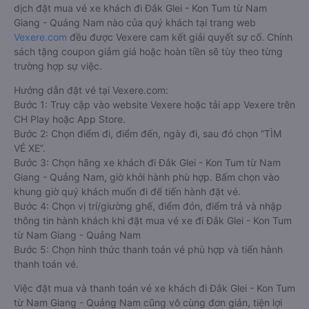
dịch đặt mua vé xe khách đi Đắk Glei - Kon Tum từ Nam
Giang - Quảng Nam nào của quý khách tại trang web
Vexere.com
đều được Vexere cam kết giải quyết sự cố. Chính
sách tặng coupon giảm giá hoặc hoàn tiền sẽ tùy theo từng
trường hợp sự việc.
Hướng dẫn đặt vé tại Vexere.com:
Bước 1: Truy cập vào website Vexere hoặc tải app Vexere trên
CH Play hoặc App Store.
Bước 2: Chọn điểm đi, điểm đến, ngày đi, sau đó chọn “TÌM
VÉ XE”.
Bước 3: Chọn hãng xe khách đi Đắk Glei - Kon Tum từ Nam
Giang - Quảng Nam, giờ khởi hành phù hợp. Bấm chọn vào
khung giờ quý khách muốn đi để tiến hành đặt vé.
Bước 4: Chọn vị trí/giường ghế, điểm đón, điểm trả và nhập
thông tin hành khách khi đặt mua vé xe đi Đắk Glei - Kon Tum
từ Nam Giang - Quảng Nam
Bước 5: Chọn hình thức thanh toán vé phù hợp và tiến hành
thanh toán vé.
Việc đặt mua và thanh toán vé xe khách đi Đắk Glei - Kon Tum
từ Nam Giang - Quảng Nam cũng vô cùng đơn giản, tiện lợi