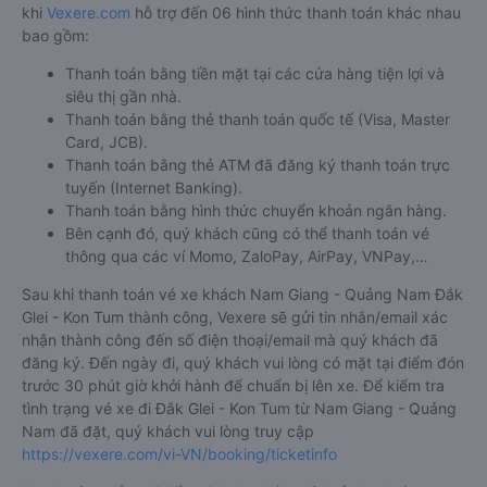
khi
Vexere.com
hỗ trợ đến 06 hình thức thanh toán khác nhau
bao gồm:
Thanh toán bằng tiền mặt tại các cửa hàng tiện lợi và
siêu thị gần nhà.
Thanh toán bằng thẻ thanh toán quốc tế (Visa, Master
Card, JCB).
Thanh toán bằng thẻ ATM đã đăng ký thanh toán trực
tuyến (Internet Banking).
Thanh toán bằng hình thức chuyển khoản ngân hàng.
Bên cạnh đó, quý khách cũng có thể thanh toán vé
thông qua các ví Momo, ZaloPay, AirPay, VNPay,…
Sau khi thanh toán vé xe khách Nam Giang - Quảng Nam Đắk
Glei - Kon Tum thành công, Vexere sẽ gửi tin nhắn/email xác
nhận thành công đến số điện thoại/email mà quý khách đã
đăng ký. Đến ngày đi, quý khách vui lòng có mặt tại điểm đón
trước 30 phút giờ khởi hành để chuẩn bị lên xe. Để kiểm tra
tình trạng vé xe đi Đắk Glei - Kon Tum từ Nam Giang - Quảng
Nam đã đặt, quý khách vui lòng truy cập
https://vexere.com/vi-VN/booking/ticketinfo