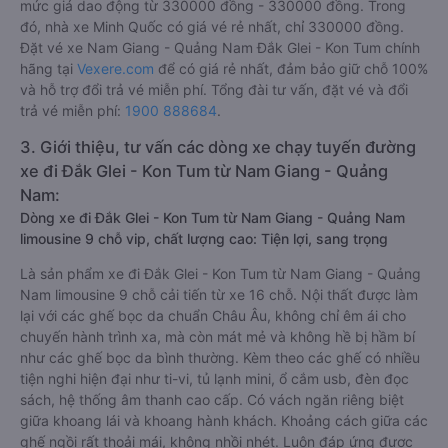
mức giá dao động từ 330000 đồng - 330000 đồng. Trong
đó, nhà xe Minh Quốc có giá vé rẻ nhất, chỉ 330000 đồng.
Đặt vé xe Nam Giang - Quảng Nam Đắk Glei - Kon Tum chính
hãng tại
Vexere.com
để có giá rẻ nhất, đảm bảo giữ chỗ 100%
và hỗ trợ đổi trả vé miễn phí. Tổng đài tư vấn, đặt vé và đổi
trả vé miễn phí:
1900 888684
.
3. Giới thiệu, tư vấn các dòng xe chạy tuyến đường
xe đi Đắk Glei - Kon Tum từ Nam Giang - Quảng
Nam:
Dòng xe đi Đắk Glei - Kon Tum từ Nam Giang - Quảng Nam
limousine 9 chỗ vip, chất lượng cao: Tiện lợi, sang trọng
Là sản phẩm xe đi Đắk Glei - Kon Tum từ Nam Giang - Quảng
Nam limousine 9 chỗ cải tiến từ xe 16 chỗ. Nội thất được làm
lại với các ghế bọc da chuẩn Châu Âu, không chỉ êm ái cho
chuyến hành trình xa, mà còn mát mẻ và không hề bị hầm bí
như các ghế bọc da bình thường. Kèm theo các ghế có nhiều
tiện nghi hiện đại như ti-vi, tủ lạnh mini, ổ cắm usb, đèn đọc
sách, hệ thống âm thanh cao cấp. Có vách ngăn riêng biệt
giữa khoang lái và khoang hành khách. Khoảng cách giữa các
ghế ngồi rất thoải mái, không nhồi nhét. Luôn đáp ứng được