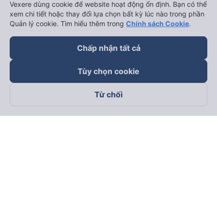
Vexere dùng cookie để website hoạt động ổn định. Bạn có thể
xem chi tiết hoặc thay đổi lựa chọn bất kỳ lúc nào trong phần
Quản lý cookie. Tìm hiểu thêm trong
Chính sách Cookie
.
Chấp nhận tất cả
Tùy chọn cookie
Từ chối
Theo dõi chúng tôi trên
Facebook
Tiktok
Youtube
Công ty TNHH Thương Mại Dịch Vụ Vexere
Địa chỉ đăng ký kinh doanh: 8C Chữ Đồng Tử, Phường Tân
Sơn Nhất, TP. Hồ Chí Minh, Việt Nam
Địa chỉ
:
Lầu 2, toà nhà H3 Circo Hoàng Diệu, 384 Hoàng Diệu,
Phường Khánh Hội, TP Hồ Chí Minh, Việt Nam
Tầng 3, toà nhà 101 Láng Hạ, 101 Láng Hạ, Phường Láng, TP.