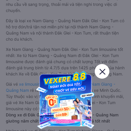
nhu cầu về sang trọng, thoải mái và tiện nghi trong việc di
chuyển.
Đây là loại xe Nam Giang - Quảng Nam Đắk Glei - Kon Tum có
hỗ trợ đón/trả tận nơi miễn phí tại nội thành Nam Giang -
Quảng Nam và nội thành Đắk Glei - Kon Tum, rất thuận tiện
cho du khách.
Xe Nam Giang - Quảng Nam Đắk Glei - Kon Tum limousine tốt
nhất: Xe từ Nam Giang - Quảng Nam đi Đắk Glei - Kon Tum
limousine được đánh giá chung có chất lượng Tốt với điểm
đánh giá trung bình từ 4.7/5 dựa trên 1425 phản hồi của hành
khách Xe về Đắk Glei - Kon Tum từ Nam Giang - Quảng Nam.
Giá vé
xe limousine đi Đắk Glei - Kon Tum từ Nam Giang -
Quảng Nam
rẻ nhất là 330000VND của hãng xe Minh Quốc.
Tùy thuộc vào vị trí ngồi của bạn và chương trình khuyến mãi,
giá vé Xe Nam Giang - Quảng Nam đi Đắk Glei - Kon Tum
limousine này có thể sẽ rẻ hơn
Dòng xe đi Đắk Glei - Kon Tum từ Nam Giang - Quảng Nam
giường nằm chất lượng cao: Thoải mái, giá cả tốt nhất