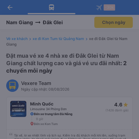
arrow_back
Tải app Vexere ngay!
Tải app Vexere
-30k
Mở app
Mở app
Nhận ưu đãi thành viên độc
-30k/ghế khi đặt vé máy bay qua
quyền
app
Nam Giang
Đắk Glei
Chọn ngày
Vé xe khách
xe đi Kon Tum từ Quảng Nam
xe đi Đắk Glei từ Nam
Giang
Đặt mua vé xe 4 nhà xe đi Đắk Glei từ Nam
Giang chất lượng cao và giá vé ưu đãi nhất
: 2
chuyến mỗi ngày
Vexere Team
Ngày cập nhật: 08/08/2026
Minh Quốc
4.6
Limousine 34 Phòng Đơn
(1426 đánh giá)
Bến xe trung tâm Đà Nẵng
9 giờ
Bến xe Kon Tum
Tài xế, lơ xe nhiệt tình và lịch sự. Kiểm tra đủ khách mỗi khi lên, xuống trạm