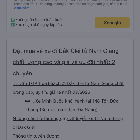
dừng chân. Xe thoải mái (mình đi xe 520k/vé). Trạm dừng tương đối sạch sẽ
(mình cho 7/10). Xe dừng khoảng 2 trạm cho cả đoạn đường đi, nên ai bị tiểu
nhiều thì trước khi khởi hành ráng đừng uống nhiều nước nha. Giờ khởi hành
Xem thêm
trên app sẽ có khác với thực tế, buổi sáng của ngày khởi hành nhà xe sẽ gọi
để hẹn giờ. Các bạn phải đến đúng giờ nhà xe hẹn nhé.
Không cần thanh toán trước
Xem giá
Xác nhận chỗ ngay lập tức
Đặt mua vé xe đi Đắk Glei từ Nam Giang
chất lượng cao và giá vé ưu đãi nhất: 2
chuyến
Tư vấn TOP 1 xe khách đi Đắk Glei từ Nam Giang chất
lượng cao, uy tín, giá rẻ nhất 08/2026
🚌 1. Xe Minh Quốc khởi hành tại 148 Tôn Đức
Thắng (Bến xe trung tâm Đà Nẵng)
Những câu hỏi thường gặp về tuyến xe từ Nam Giang
đi Đắk Glei
Thông tin tuyến đường