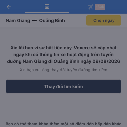
arrow_back
Tải app Vexere ngay!
Tải app Vexere
-30k
Mở app
Mở app
Nhận ưu đãi thành viên độc
-30k/ghế khi đặt vé máy bay qua
quyền
app
Nam Giang
Quảng Bình
Chọn ngày
Xin lỗi bạn vì sự bất tiện này. Vexere sẽ cập nhật
ngay khi có thông tin xe hoạt động trên tuyến
đường Nam Giang đi Quảng Bình ngày 09/08/2026
Xin bạn vui lòng thay đổi tuyến đường tìm kiếm
Thay đổi tìm kiếm
Bạn có thể tham khảo thêm một số điểm đến hấp dẫn khác