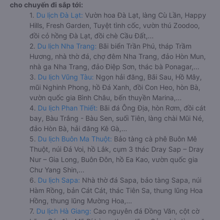
cho chuyến đi sắp tới:
1.
Du lịch Đà Lạt:
Vườn hoa Đà Lạt, làng Cù Lần, Happy
Hills, Fresh Garden, Tuyệt tình cốc, vườn thú Zoodoo,
đồi cỏ hồng Đà Lạt, đồi chè Cầu Đất,...
2.
Du lịch Nha Trang:
Bãi biển Trần Phú, tháp Trầm
Hương, nhà thờ đá, chợ đêm Nha Trang, đảo Hòn Mun,
nhà ga Nha Trang, đảo Điệp Sơn, thác bà Ponagar,...
3.
Du lịch Vũng Tàu:
Ngọn hải đăng, Bãi Sau, Hồ Mây,
mũi Nghinh Phong, hồ Đá Xanh, đồi Con Heo, hòn Bà,
vườn quốc gia Bình Châu, bến thuyền Marina,...
4.
Du lịch Phan Thiết:
Bãi đá Ông Địa, hòn Rơm, đồi cát
bay, Bàu Trắng - Bàu Sen, suối Tiên, làng chài Mũi Né,
đảo Hòn Bà, hải đăng Kê Gà,...
5.
Du lịch Buôn Ma Thuột:
Bảo tàng cà phê Buôn Mê
Thuột, núi Đá Voi, hồ Lắk, cụm 3 thác Dray Sap – Dray
Nur – Gia Long, Buôn Đôn, hồ Ea Kao, vườn quốc gia
Chư Yang Shin,...
6.
Du lịch Sapa:
Nhà thờ đá Sapa, bảo tàng Sapa, núi
Hàm Rồng, bản Cát Cát, thác Tiên Sa, thung lũng Hoa
Hồng, thung lũng Mường Hoa,...
7.
Du lịch Hà Giang:
Cao nguyên đá Đồng Văn, cột cờ