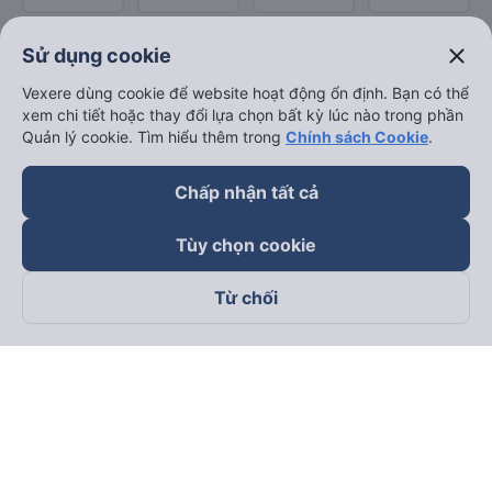
close
Sử dụng cookie
Vexere dùng cookie để website hoạt động ổn định. Bạn có thể
xem chi tiết hoặc thay đổi lựa chọn bất kỳ lúc nào trong phần
Quản lý cookie. Tìm hiểu thêm trong
Chính sách Cookie
.
Chấp nhận tất cả
Tùy chọn cookie
Từ chối
Theo dõi chúng tôi trên
Facebook
Tiktok
Youtube
Công ty TNHH Thương Mại Dịch Vụ Vexere