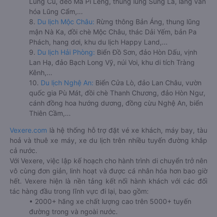
Lũng Cú, đèo Mã Pí Lèng, thung lũng Sủng Là, làng văn
hóa Lũng Cẩm,...
8.
Du lịch Mộc Châu:
Rừng thông Bản Áng, thung lũng
mận Nà Ka, đồi chè Mộc Châu, thác Dải Yếm, bản Pa
Phách, hang dơi, khu du lịch Happy Land,...
9.
Du lịch Hải Phòng:
Biển Đồ Sơn, đảo Hòn Dấu, vịnh
Lan Hạ, đảo Bạch Long Vỹ, núi Voi, khu di tích Tràng
Kênh,...
10.
Du lịch Nghệ An:
Biển Cửa Lò, đảo Lan Châu, vườn
quốc gia Pù Mát, đồi chè Thanh Chương, đảo Hòn Ngư,
cánh đồng hoa hướng dương, đồng cừu Nghệ An, biển
Thiên Cầm,...
Vexere.com
là hệ thống hỗ trợ đặt vé xe khách, máy bay, tàu
hoả và thuê xe máy, xe du lịch trên nhiều tuyến đường khắp
cả nước.
Với Vexere, việc lập kế hoạch cho hành trình di chuyển trở nên
vô cùng đơn giản, linh hoạt và được cá nhân hóa hơn bao giờ
hết. Vexere hiện là nền tảng kết nối hành khách với các đối
tác hàng đầu trong lĩnh vực đi lại, bao gồm:
• 2000+ hãng xe chất lượng cao trên 5000+ tuyến
đường trong và ngoài nước.