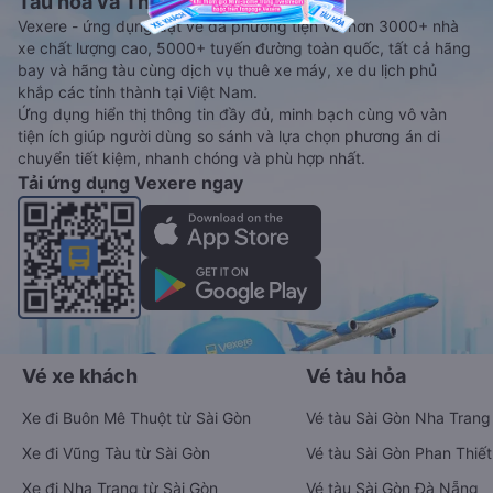
Tàu hoả và Thuê xe
Vexere - ứng dụng đặt vé đa phương tiện với hơn 3000+ nhà
xe chất lượng cao, 5000+ tuyến đường toàn quốc, tất cả hãng
bay và hãng tàu cùng dịch vụ thuê xe máy, xe du lịch phủ
khắp các tỉnh thành tại Việt Nam.
Ứng dụng hiển thị thông tin đầy đủ, minh bạch cùng vô vàn
tiện ích giúp người dùng so sánh và lựa chọn phương án di
chuyển tiết kiệm, nhanh chóng và phù hợp nhất.
Tải ứng dụng Vexere ngay
Vé xe khách
Vé tàu hỏa
Xe đi Buôn Mê Thuột từ Sài Gòn
Vé tàu Sài Gòn Nha Trang
Xe đi Vũng Tàu từ Sài Gòn
Vé tàu Sài Gòn Phan Thiết
Xe đi Nha Trang từ Sài Gòn
Vé tàu Sài Gòn Đà Nẵng