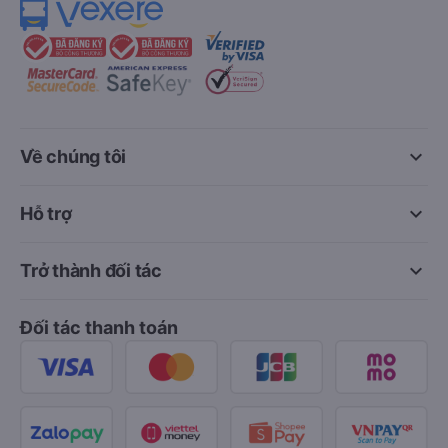
keyboard_arrow_down
Về chúng tôi
keyboard_arrow_down
Hỗ trợ
keyboard_arrow_down
Trở thành đối tác
Đối tác thanh toán