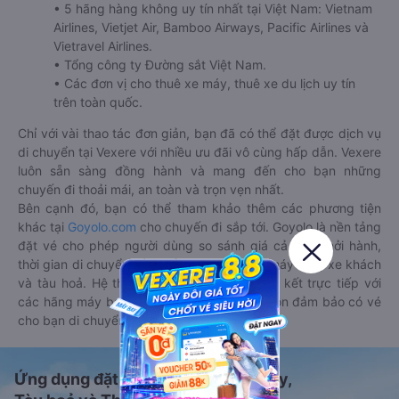
• 5 hãng hàng không uy tín nhất tại Việt Nam: Vietnam
Airlines, Vietjet Air, Bamboo Airways, Pacific Airlines và
Vietravel Airlines.
• Tổng công ty Đường sắt Việt Nam.
• Các đơn vị cho thuê xe máy, thuê xe du lịch uy tín
trên toàn quốc.
Chỉ với vài thao tác đơn giản, bạn đã có thể đặt được dịch vụ
di chuyển tại Vexere với nhiều ưu đãi vô cùng hấp dẫn. Vexere
luôn sẵn sàng đồng hành và mang đến cho bạn những
chuyến đi thoải mái, an toàn và trọn vẹn nhất.
Bên cạnh đó, bạn có thể tham khảo thêm các phương tiện
khác tại
Goyolo.com
cho chuyến đi sắp tới. Goyolo là nền tảng
đặt vé cho phép người dùng so sánh giá cả, giờ khởi hành,
thời gian di chuyển của nhiều phương tiện máy bay, xe khách
và tàu hoả. Hệ thống của Goyolo được liên kết trực tiếp với
các hãng máy bay, xe khách và tàu hoả, luôn đảm bảo có vé
cho bạn di chuyển.
Ứng dụng đặt vé Xe khách, Máy bay,