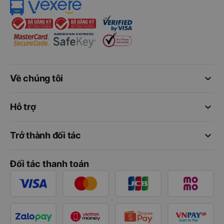
keyboard_arrow_down
Về chúng tôi
keyboard_arrow_down
Hỗ trợ
keyboard_arrow_down
Trở thành đối tác
Đối tác thanh toán