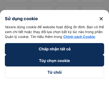
close
Sử dụng cookie
Vexere dùng cookie để website hoạt động ổn định. Bạn có thể
xem chi tiết hoặc thay đổi lựa chọn bất kỳ lúc nào trong phần
Quản lý cookie. Tìm hiểu thêm trong
Chính sách Cookie
.
Chấp nhận tất cả
Tùy chọn cookie
Từ chối
Theo dõi chúng tôi trên
Facebook
Tiktok
Youtube
Công ty TNHH Thương Mại Dịch Vụ Vexere