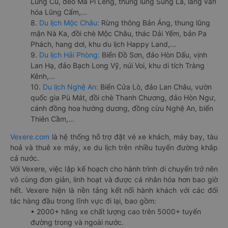
Lũng Cú, đèo Mã Pí Lèng, thung lũng Sủng Là, làng văn
hóa Lũng Cẩm,...
8.
Du lịch Mộc Châu:
Rừng thông Bản Áng, thung lũng
mận Nà Ka, đồi chè Mộc Châu, thác Dải Yếm, bản Pa
Phách, hang dơi, khu du lịch Happy Land,...
9.
Du lịch Hải Phòng:
Biển Đồ Sơn, đảo Hòn Dấu, vịnh
Lan Hạ, đảo Bạch Long Vỹ, núi Voi, khu di tích Tràng
Kênh,...
10.
Du lịch Nghệ An:
Biển Cửa Lò, đảo Lan Châu, vườn
quốc gia Pù Mát, đồi chè Thanh Chương, đảo Hòn Ngư,
cánh đồng hoa hướng dương, đồng cừu Nghệ An, biển
Thiên Cầm,...
Vexere.com
là hệ thống hỗ trợ đặt vé xe khách, máy bay, tàu
hoả và thuê xe máy, xe du lịch trên nhiều tuyến đường khắp
cả nước.
Với Vexere, việc lập kế hoạch cho hành trình di chuyển trở nên
vô cùng đơn giản, linh hoạt và được cá nhân hóa hơn bao giờ
hết. Vexere hiện là nền tảng kết nối hành khách với các đối
tác hàng đầu trong lĩnh vực đi lại, bao gồm:
• 2000+ hãng xe chất lượng cao trên 5000+ tuyến
đường trong và ngoài nước.