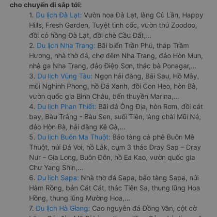
cho chuyến đi sắp tới:
1.
Du lịch Đà Lạt:
Vườn hoa Đà Lạt, làng Cù Lần, Happy
Hills, Fresh Garden, Tuyệt tình cốc, vườn thú Zoodoo,
đồi cỏ hồng Đà Lạt, đồi chè Cầu Đất,...
2.
Du lịch Nha Trang:
Bãi biển Trần Phú, tháp Trầm
Hương, nhà thờ đá, chợ đêm Nha Trang, đảo Hòn Mun,
nhà ga Nha Trang, đảo Điệp Sơn, thác bà Ponagar,...
3.
Du lịch Vũng Tàu:
Ngọn hải đăng, Bãi Sau, Hồ Mây,
mũi Nghinh Phong, hồ Đá Xanh, đồi Con Heo, hòn Bà,
vườn quốc gia Bình Châu, bến thuyền Marina,...
4.
Du lịch Phan Thiết:
Bãi đá Ông Địa, hòn Rơm, đồi cát
bay, Bàu Trắng - Bàu Sen, suối Tiên, làng chài Mũi Né,
đảo Hòn Bà, hải đăng Kê Gà,...
5.
Du lịch Buôn Ma Thuột:
Bảo tàng cà phê Buôn Mê
Thuột, núi Đá Voi, hồ Lắk, cụm 3 thác Dray Sap – Dray
Nur – Gia Long, Buôn Đôn, hồ Ea Kao, vườn quốc gia
Chư Yang Shin,...
6.
Du lịch Sapa:
Nhà thờ đá Sapa, bảo tàng Sapa, núi
Hàm Rồng, bản Cát Cát, thác Tiên Sa, thung lũng Hoa
Hồng, thung lũng Mường Hoa,...
7.
Du lịch Hà Giang:
Cao nguyên đá Đồng Văn, cột cờ