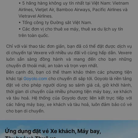
• 5 hãng hàng không uy tín nhất tại Việt Nam: Vietnam
Airlines, Vietjet Air, Bamboo Airways, Pacific Airlines và
Vietravel Airlines.
• Tổng công ty Đường sắt Việt Nam.
• Các đơn vị cho thuê xe máy, thuê xe du lịch uy tín
trên toàn quốc.
Chỉ với vài thao tác đơn giản, bạn đã có thể đặt được dịch vụ
di chuyển tại Vexere với nhiều ưu đãi vô cùng hấp dẫn. Vexere
luôn sẵn sàng đồng hành và mang đến cho bạn những
chuyến đi thoải mái, an toàn và trọn vẹn nhất.
Bên cạnh đó, bạn có thể tham khảo thêm các phương tiện
khác tại
Goyolo.com
cho chuyến đi sắp tới. Goyolo là nền tảng
đặt vé cho phép người dùng so sánh giá cả, giờ khởi hành,
thời gian di chuyển của nhiều phương tiện máy bay, xe khách
và tàu hoả. Hệ thống của Goyolo được liên kết trực tiếp với
các hãng máy bay, xe khách và tàu hoả, luôn đảm bảo có vé
cho bạn di chuyển.
Ứng dụng đặt vé Xe khách, Máy bay,