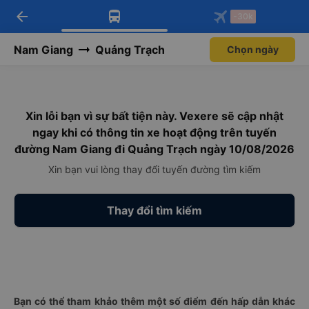
arrow_back
Tải app Vexere ngay!
Tải app Vexere
-30k
Mở app
Mở app
Nhận ưu đãi thành viên độc
-30k/ghế khi đặt vé máy bay qua
quyền
app
Nam Giang
Quảng Trạch
Chọn ngày
Xin lỗi bạn vì sự bất tiện này. Vexere sẽ cập nhật
ngay khi có thông tin xe hoạt động trên tuyến
đường Nam Giang đi Quảng Trạch ngày 10/08/2026
Xin bạn vui lòng thay đổi tuyến đường tìm kiếm
Thay đổi tìm kiếm
Bạn có thể tham khảo thêm một số điểm đến hấp dẫn khác