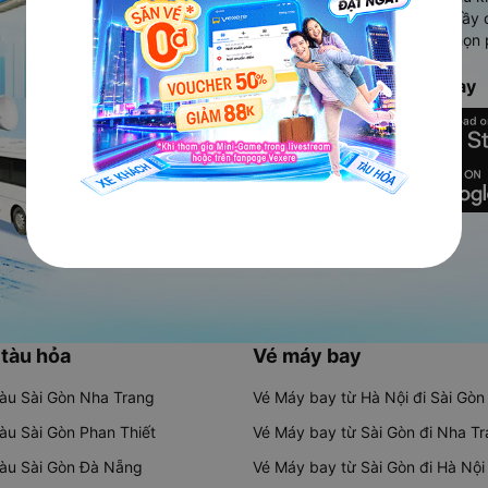
Ứng dụng hiển thị thông tin đầy 
người dùng so sánh và lựa chọn 
chóng và phù hợp nhất.
Tải ứng dụng Vexere ngay
 tàu hỏa
Vé máy bay
tàu Sài Gòn Nha Trang
Vé Máy bay từ Hà Nội đi Sài Gòn
tàu Sài Gòn Phan Thiết
Vé Máy bay từ Sài Gòn đi Nha T
tàu Sài Gòn Đà Nẵng
Vé Máy bay từ Sài Gòn đi Hà Nội