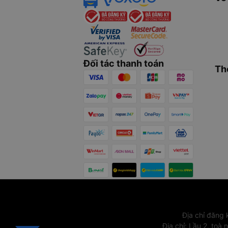
Đối tác thanh toán
Th
Địa chỉ đăng
Địa chỉ
:
Lầu 2, toà 