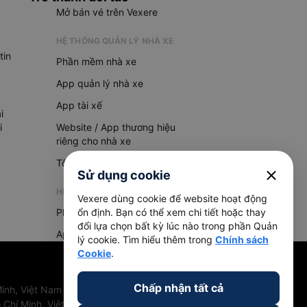
Mở bán vé trên Vexere
HỆ THỐNG QUẢN LÝ NHÀ XE
tin
Phần mềm nhà xe
App quản lý nhà xe
App tài xế
i
i
Website / App thương hiệu
riêng cho nhà xe
Tổng đài AI
close
Sử dụng cookie
HỆ THỐNG QUẢN LÝ HÀNG HOÁ
Vexere dùng cookie để website hoạt động
Phần mềm quản lý hàng hoá
ổn định. Bạn có thể xem chi tiết hoặc thay
đổi lựa chọn bất kỳ lúc nào trong phần Quản
App quản lý hàng hoá
lý cookie. Tìm hiểu thêm trong
Chính sách
Cookie
.
Chấp nhận tất cả
inh, Việt Nam
 Chí Minh, Việt Nam