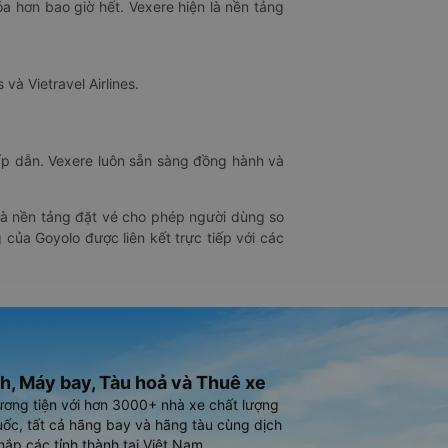
óa hơn bao giờ hết. Vexere hiện là nền tảng
 và Vietravel Airlines.
hấp dẫn. Vexere luôn sẵn sàng đồng hành và
 là nền tảng đặt vé cho phép người dùng so
 của Goyolo được liên kết trực tiếp với các
h, Máy bay, Tàu hoả và Thuê xe
ương tiện với hơn 3000+ nhà xe chất lượng
ốc, tất cả hãng bay và hãng tàu cùng dịch
hắp các tỉnh thành tại Việt Nam.