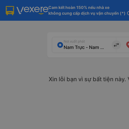
Cam kết hoàn 150% nếu nhà xe

không cung cấp dịch vụ vận chuyển (*)
in
Nơi xuất phát
import_export
Xin lỗi bạn vì sự bất tiện này