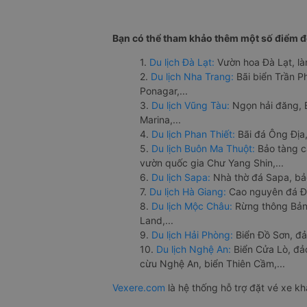
Bạn có thể tham khảo thêm một số điểm đế
1.
Du lịch Đà Lạt:
Vườn hoa Đà Lạt, là
2.
Du lịch Nha Trang:
Bãi biển Trần 
Ponagar,...
3.
Du lịch Vũng Tàu:
Ngọn hải đăng, 
Marina,...
4.
Du lịch Phan Thiết:
Bãi đá Ông Địa,
5.
Du lịch Buôn Ma Thuột:
Bảo tàng c
vườn quốc gia Chư Yang Shin,...
6.
Du lịch Sapa:
Nhà thờ đá Sapa, bả
7.
Du lịch Hà Giang:
Cao nguyên đá Đồ
8.
Du lịch Mộc Châu:
Rừng thông Bản 
Land,...
9.
Du lịch Hải Phòng:
Biển Đồ Sơn, đả
10.
Du lịch Nghệ An:
Biển Cửa Lò, đ
cừu Nghệ An, biển Thiên Cầm,...
Vexere.com
là hệ thống hỗ trợ đặt vé xe k