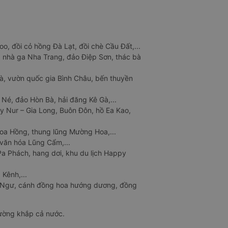
o, đồi cỏ hồng Đà Lạt, đồi chè Cầu Đất,...
 nhà ga Nha Trang, đảo Điệp Sơn, thác bà
à, vườn quốc gia Bình Châu, bến thuyền
 Né, đảo Hòn Bà, hải đăng Kê Gà,...
y Nur – Gia Long, Buôn Đôn, hồ Ea Kao,
Hoa Hồng, thung lũng Mường Hoa,...
văn hóa Lũng Cẩm,...
a Phách, hang dơi, khu du lịch Happy
 Kênh,...
n Ngư, cánh đồng hoa hướng dương, đồng
đường khắp cả nước.