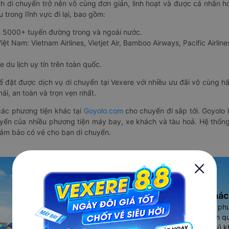
nh di chuyển trở nên vô cùng đơn giản, linh hoạt và được cá nhân h
 trong lĩnh vực đi lại, bao gồm:
n 5000+ tuyến đường trong và ngoài nước.
ệt Nam: Vietnam Airlines, Vietjet Air, Bamboo Airways, Pacific Airlines
 du lịch uy tín trên toàn quốc.
thể đặt được dịch vụ di chuyển tại Vexere với nhiều ưu đãi vô cùng 
i, an toàn và trọn vẹn nhất.
ác phương tiện khác tại
Goyolo.com
cho chuyến đi sắp tới. Goyolo
huyển của nhiều phương tiện máy bay, xe khách và tàu hoả. Hệ thống
đảm bảo có vé cho bạn di chuyển.
Ứng dụng đặt vé Xe khác
Vexere - ứng dụng đặt vé đa ph
cao, 5000+ tuyến đường toàn qu
vụ thuê xe máy, xe du lịch phủ k