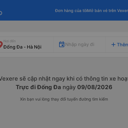
Đơn hàng của tôi
Mở bán vé trên Vexe
fo
Nơi đến
add
Nhập ngày đi
Thêm
. Vexere sẽ cập nhật ngay khi có thông tin xe
hoạ
Trực đi Đống Đa
ngày
09/08/2026
Xin bạn vui lòng thay đổi tuyến đường tìm kiếm