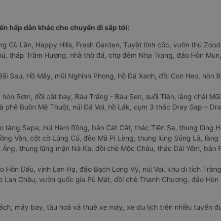
n hấp dẫn khác cho chuyến đi sắp tới:
ng Cù Lần, Happy Hills, Fresh Garden, Tuyệt tình cốc, vườn thú Zoodo
Phú, tháp Trầm Hương, nhà thờ đá, chợ đêm Nha Trang, đảo Hòn Mun,
Bãi Sau, Hồ Mây, mũi Nghinh Phong, hồ Đá Xanh, đồi Con Heo, hòn B
 hòn Rơm, đồi cát bay, Bàu Trắng - Bàu Sen, suối Tiên, làng chài Mũi
à phê Buôn Mê Thuột, núi Đá Voi, hồ Lắk, cụm 3 thác Dray Sap – Dra
o tàng Sapa, núi Hàm Rồng, bản Cát Cát, thác Tiên Sa, thung lũng 
ng Văn, cột cờ Lũng Cú, đèo Mã Pí Lèng, thung lũng Sủng Là, làng 
Áng, thung lũng mận Nà Ka, đồi chè Mộc Châu, thác Dải Yếm, bản P
o Hòn Dấu, vịnh Lan Hạ, đảo Bạch Long Vỹ, núi Voi, khu di tích Tràng
ảo Lan Châu, vườn quốc gia Pù Mát, đồi chè Thanh Chương, đảo Hò
hách, máy bay, tàu hoả và thuê xe máy, xe du lịch trên nhiều tuyến 