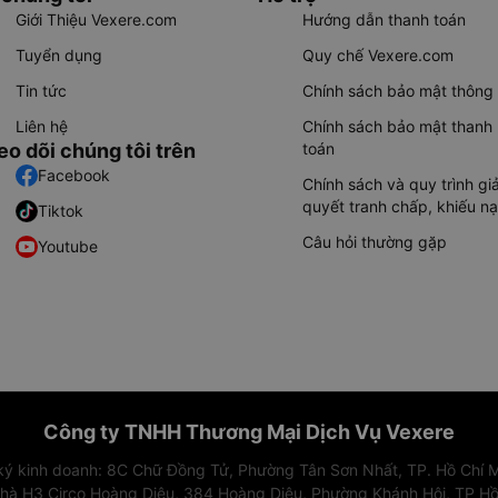
Giới Thiệu Vexere.com
Hướng dẫn thanh toán
Tuyển dụng
Quy chế Vexere.com
Tin tức
Chính sách bảo mật thông 
Liên hệ
Chính sách bảo mật thanh
eo dõi chúng tôi trên
toán
Facebook
Chính sách và quy trình giả
quyết tranh chấp, khiếu nạ
Tiktok
Câu hỏi thường gặp
Youtube
Công ty TNHH Thương Mại Dịch Vụ Vexere
 ký kinh doanh: 8C Chữ Đồng Tử, Phường Tân Sơn Nhất, TP. Hồ Chí M
nhà H3 Circo Hoàng Diệu, 384 Hoàng Diệu, Phường Khánh Hội, TP Hồ