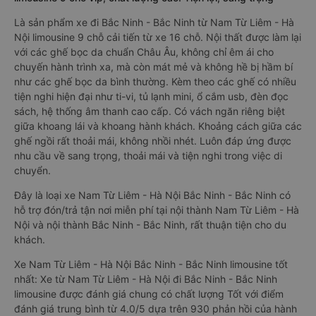
Là sản phẩm xe đi Bắc Ninh - Bắc Ninh từ Nam Từ Liêm - Hà
Nội limousine 9 chỗ cải tiến từ xe 16 chỗ. Nội thất được làm lại
với các ghế bọc da chuẩn Châu Âu, không chỉ êm ái cho
chuyến hành trình xa, mà còn mát mẻ và không hề bị hầm bí
như các ghế bọc da bình thường. Kèm theo các ghế có nhiều
tiện nghi hiện đại như ti-vi, tủ lạnh mini, ổ cắm usb, đèn đọc
sách, hệ thống âm thanh cao cấp. Có vách ngăn riêng biệt
giữa khoang lái và khoang hành khách. Khoảng cách giữa các
ghế ngồi rất thoải mái, không nhồi nhét. Luôn đáp ứng được
nhu cầu về sang trọng, thoải mái và tiện nghi trong việc di
chuyển.
Đây là loại xe Nam Từ Liêm - Hà Nội Bắc Ninh - Bắc Ninh có
hỗ trợ đón/trả tận nơi miễn phí tại nội thành Nam Từ Liêm - Hà
Nội và nội thành Bắc Ninh - Bắc Ninh, rất thuận tiện cho du
khách.
Xe Nam Từ Liêm - Hà Nội Bắc Ninh - Bắc Ninh limousine tốt
nhất: Xe từ Nam Từ Liêm - Hà Nội đi Bắc Ninh - Bắc Ninh
limousine được đánh giá chung có chất lượng Tốt với điểm
đánh giá trung bình từ 4.0/5 dựa trên 930 phản hồi của hành