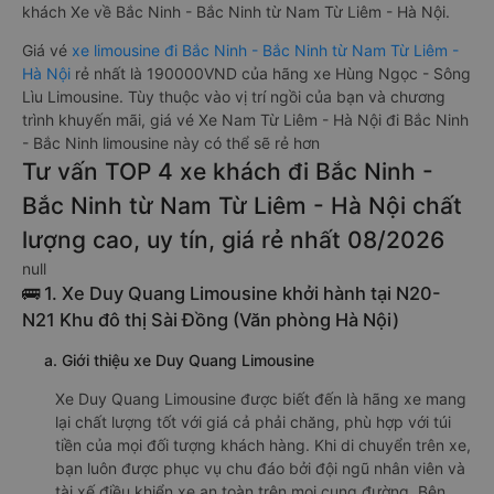
khách Xe về Bắc Ninh - Bắc Ninh từ Nam Từ Liêm - Hà Nội.
Giá vé
xe limousine đi Bắc Ninh - Bắc Ninh từ Nam Từ Liêm -
Hà Nội
rẻ nhất là 190000VND của hãng xe Hùng Ngọc - Sông
Lìu Limousine. Tùy thuộc vào vị trí ngồi của bạn và chương
trình khuyến mãi, giá vé Xe Nam Từ Liêm - Hà Nội đi Bắc Ninh
- Bắc Ninh limousine này có thể sẽ rẻ hơn
Tư vấn TOP 4 xe khách đi Bắc Ninh -
Bắc Ninh từ Nam Từ Liêm - Hà Nội chất
lượng cao, uy tín, giá rẻ nhất 08/2026
null
🚌 1. Xe Duy Quang Limousine khởi hành tại N20-
N21 Khu đô thị Sài Đồng (Văn phòng Hà Nội)
a. Giới thiệu xe Duy Quang Limousine
Xe Duy Quang Limousine được biết đến là hãng xe mang
lại chất lượng tốt với giá cả phải chăng, phù hợp với túi
tiền của mọi đối tượng khách hàng. Khi di chuyển trên xe,
bạn luôn được phục vụ chu đáo bởi đội ngũ nhân viên và
tài xế điều khiển xe an toàn trên mọi cung đường. Bên