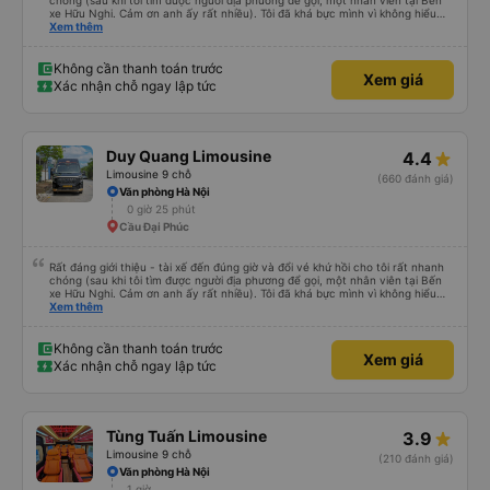
chóng (sau khi tôi tìm được người địa phương để gọi, một nhân viên tại Bến
xe Hữu Nghi. Cảm ơn anh ấy rất nhiều). Tôi đã khá bực mình vì không hiểu
sao tài xế không đến đón tôi về Hà Nội, cuối cùng được biết là tôi đã đặt
Xem thêm
nhầm ngày hôm sau. Văn phòng đã cử tài xế đến trong vòng một giờ và tôi
chỉ trả thêm tiền nâng cấp lên xe limousine, vì đó là loại xe minivan đã được
đặt trước. Bài học rút ra - hãy kiểm tra kỹ trước khi đặt vé, tốt nhất là khi
Không cần thanh toán trước
Xem giá
bạn không còn buồn ngủ.
Xác nhận chỗ ngay lập tức
Duy Quang Limousine
4.4
Limousine 9 chỗ
(660 đánh giá)
Văn phòng Hà Nội
0 giờ 25 phút
Cầu Đại Phúc
Rất đáng giới thiệu - tài xế đến đúng giờ và đổi vé khứ hồi cho tôi rất nhanh
chóng (sau khi tôi tìm được người địa phương để gọi, một nhân viên tại Bến
xe Hữu Nghi. Cảm ơn anh ấy rất nhiều). Tôi đã khá bực mình vì không hiểu
sao tài xế không đến đón tôi về Hà Nội, cuối cùng được biết là tôi đã đặt
Xem thêm
nhầm ngày hôm sau. Văn phòng đã cử tài xế đến trong vòng một giờ và tôi
chỉ trả thêm tiền nâng cấp lên xe limousine, vì đó là loại xe minivan đã được
đặt trước. Bài học rút ra - hãy kiểm tra kỹ trước khi đặt vé, tốt nhất là khi
Không cần thanh toán trước
Xem giá
bạn không còn buồn ngủ.
Xác nhận chỗ ngay lập tức
Tùng Tuấn Limousine
3.9
Limousine 9 chỗ
(210 đánh giá)
Văn phòng Hà Nội
1 giờ