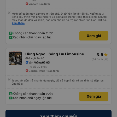
Vincom Bắc Ninh
Mình để quên máy camera ở trên ghế. Đi từ Yên Tử về tới HN. Xuống xe 3
tiếng sau mình mới phát hiện ra và gọi tài xế trong trạng thái lo lắng. Nhưng
may mắn đã đến với mình, các anh nhà xe hỗ trợ rất nhiệt tình luôn. Rất cảm
ơn và chúc các anh nhà xe Tùng Tuấn sức khoẻ, vạn dặm bình an ạ!
Xem thêm
Không cần thanh toán trước
Xem giá
Xác nhận chỗ ngay lập tức
Hùng Ngọc - Sông Lìu Limousine
3.5
Ghế ngồi 9 chỗ
(64 đánh giá)
Văn Phòng Hà Nội
0 giờ 30 phút
Cầu Đại Phúc - Bắc Ninh
Tuyệt vời đón trả nhanh, đúng giờ, giá cả hợp lí, tài xế vui tính, sẽ tiếp tục
ủng hộ ạ
Không cần thanh toán trước
Xem giá
Xác nhận chỗ ngay lập tức
Xem thêm chuyến