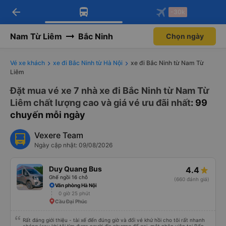
arrow_back
Tải app Vexere ngay!
Tải app Vexere
-30k
Mở app
Mở app
Nhận ưu đãi thành viên độc
-30k/ghế khi đặt vé máy bay qua
quyền
app
Nam Từ Liêm
Bắc Ninh
Chọn ngày
Vé xe khách
xe đi Bắc Ninh từ Hà Nội
xe đi Bắc Ninh từ Nam Từ
Liêm
Đặt mua vé xe 7 nhà xe đi Bắc Ninh từ Nam Từ
Liêm chất lượng cao và giá vé ưu đãi nhất
: 99
chuyến mỗi ngày
Vexere Team
Ngày cập nhật: 09/08/2026
Duy Quang Bus
4.4
Ghế ngồi 16 chỗ
(660 đánh giá)
Văn phòng Hà Nội
0 giờ 25 phút
Cầu Đại Phúc
Rất đáng giới thiệu - tài xế đến đúng giờ và đổi vé khứ hồi cho tôi rất nhanh