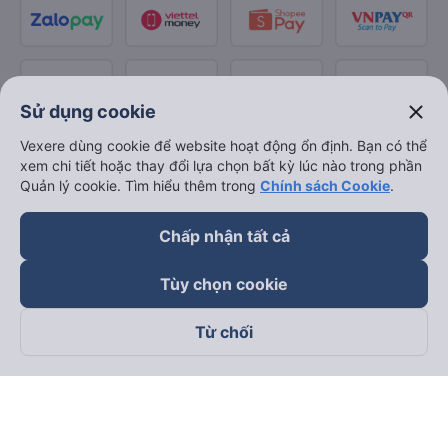
close
Sử dụng cookie
Vexere dùng cookie để website hoạt động ổn định. Bạn có thể
xem chi tiết hoặc thay đổi lựa chọn bất kỳ lúc nào trong phần
Quản lý cookie. Tìm hiểu thêm trong
Chính sách Cookie
.
Chấp nhận tất cả
Tùy chọn cookie
Từ chối
Theo dõi chúng tôi trên
Facebook
Tiktok
Youtube