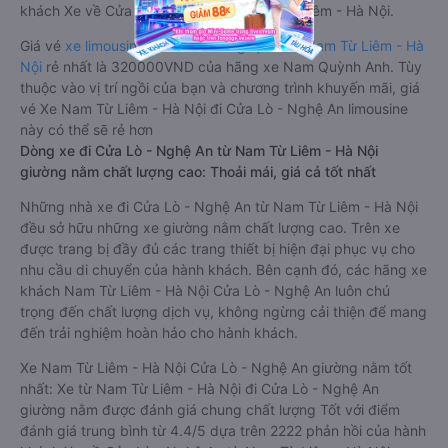
khách Xe về Cửa Lò - Nghệ An từ Nam Từ Liêm - Hà Nội.
Giá vé
xe limousine đi Cửa Lò - Nghệ An từ Nam Từ Liêm - Hà
Nội
rẻ nhất là 320000VND của hãng xe Nam Quỳnh Anh. Tùy
thuộc vào vị trí ngồi của bạn và chương trình khuyến mãi, giá
vé Xe Nam Từ Liêm - Hà Nội đi Cửa Lò - Nghệ An limousine
này có thể sẽ rẻ hơn
Dòng xe đi Cửa Lò - Nghệ An từ Nam Từ Liêm - Hà Nội
giường nằm chất lượng cao: Thoải mái, giá cả tốt nhất
Những nhà xe đi Cửa Lò - Nghệ An từ Nam Từ Liêm - Hà Nội
đều sở hữu những xe giường nằm chất lượng cao. Trên xe
được trang bị đầy đủ các trang thiết bị hiện đại phục vụ cho
nhu cầu di chuyển của hành khách. Bên cạnh đó, các hãng xe
khách Nam Từ Liêm - Hà Nội Cửa Lò - Nghệ An luôn chú
trọng đến chất lượng dịch vụ, không ngừng cải thiện để mang
đến trải nghiệm hoàn hảo cho hành khách.
Xe Nam Từ Liêm - Hà Nội Cửa Lò - Nghệ An giường nằm tốt
nhất: Xe từ Nam Từ Liêm - Hà Nội đi Cửa Lò - Nghệ An
giường nằm được đánh giá chung chất lượng Tốt với điểm
đánh giá trung bình từ 4.4/5 dựa trên 2222 phản hồi của hành