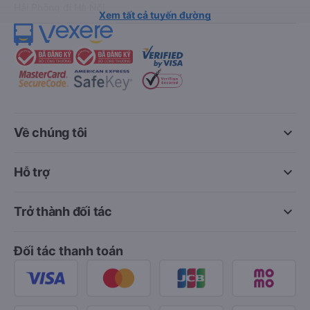
Hải Phòng đi Hà Nội
Xem tất cả tuyến đường
keyboard_arrow_down
Về chúng tôi
keyboard_arrow_down
Hỗ trợ
keyboard_arrow_down
Trở thành đối tác
Đối tác thanh toán