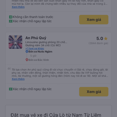
nhiên nếu nhà xe đổi bên sản xuất khăn giấy thì sẽ hay hơn, khăn giấy có
mùi hơi lạ. Còn lại mình đã chứng kiến nhiều sự thay đổi của nhà xe trong 2
tháng vừa rồi: tài xế và phụ xe ngày càng thân thiện, quy trình phục vụ rõ
Xem thêm
ràng và phục vụ nhanh chóng, đã giải quyết điểm nghẽn trung chuyển ở Hà
Nội khi đã phân vùng từng xe
Không cần thanh toán trước
Xem giá
Xác nhận chỗ ngay lập tức
An Phú Quý
5.0
Limousine giường phòng 20 chỗ (Có WC)
(2844 đánh giá)
Giường nằm 34 chỗ (Có WC)
+1 loại xe khác
Bến xe Nước Ngầm
5 giờ
Bến xe Bắc Vinh
Tôi lựa chọn An phú quý cũng đi vài chục chuyến vì Giá rẻ, chạy đúng giờ, lái
phụ xe, nhân viên đông, thân thiện, nhiệt tình, chu đáo Xe VIP buồng hơi
nhỏ, Xe thường, một số giường hỏng đèn (hôm nay tôi đi xe 18). Một số khác
cửa gió điều hoà (cửa cuộn) nút kẹt, khá lạnh. Tuy nhiên, về lâu dài tôi vẫn
Xem thêm
chọn An Phú Quý. Cảm ơn nhà xe
Xác nhận chỗ ngay lập tức
Xem giá
Đặt mua vé xe đi Cửa Lò từ Nam Từ Liêm