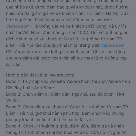
Cho nên để dễ dàng so sánh giá, xem đánh giá chất lượng
các nhà xe đi, được đảm bảo quyền lợi cao nhất, được hưởng
nhiều ưu đãi giảm giá vé xe khách Nam Từ Liêm - Hà Nội Cửa
Lò - Nghệ An, hành khách có thể đặt mua tại website
Vexere.com
- Hệ thống đặt vé xe khách chất lượng, và uy tín
nhất tại Việt Nam, đảm bảo giữ chỗ 100%. Đối với bất cứ giao
dịch đặt mua vé xe khách đi Cửa Lò - Nghệ An từ Nam Từ
Liêm - Hà Nội nào của quý khách tại trang web
Vexere.com
đều được Vexere cam kết giải quyết sự cố. Chính sách tặng
coupon giảm giá hoặc hoàn tiền sẽ tùy theo từng trường hợp
sự việc.
Hướng dẫn đặt vé tại Vexere.com:
Bước 1: Truy cập vào website Vexere hoặc tải app Vexere trên
CH Play hoặc App Store.
Bước 2: Chọn điểm đi, điểm đến, ngày đi, sau đó chọn “TÌM
VÉ XE”.
Bước 3: Chọn hãng xe khách đi Cửa Lò - Nghệ An từ Nam Từ
Liêm - Hà Nội, giờ khởi hành phù hợp. Bấm chọn vào khung
giờ quý khách muốn đi để tiến hành đặt vé.
Bước 4: Chọn vị trí/giường ghế, điểm đón, điểm trả và nhập
thông tin hành khách khi đặt mua vé xe đi Cửa Lò - Nghệ An