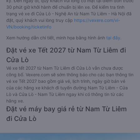
ký. Đến ngày đi, quý khách vui lòng có mặt tại điểm đón trước
30 phút giờ khởi hành để chuẩn bị lên xe. Để kiểm tra tình
trạng vé xe đi Cửa Lò - Nghệ An từ Nam Từ Liêm - Hà Nội đã
đặt, quý khách vui lòng truy cập
https://vexere.com/vi-
VN/booking/ticketinfo
Xem hướng dẫn chi tiết, minh họa bằng hình ảnh
tại đây.
Đặt vé xe Tết 2027 từ Nam Từ Liêm đi
Cửa Lò
Vé xe tết 2027 từ Nam Từ Liêm đi Cửa Lò vẫn chưa được
công bố. Vexere.com sẽ sớm thông báo cho các bạn thông tin
vé xe Tết 2027 bao gồm giá vé, lịch trình, ngày giờ bán vé
của các hãng xe khách đi tuyến đường Nam Từ Liêm - Cửa
Lò và Cửa Lò - Nam Từ Liêm ngay khi có thông tin từ các
hãng xe.
Đặt vé máy bay giá rẻ từ Nam Từ Liêm
đi Cửa Lò