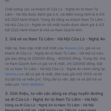
An.
Chất lượng các xe khách đi Cửa Lò - Nghệ An từ Nam Từ
Liêm - Hà Nội được đánh giá 4.4, với điểm trung bình là 4.4/5
bởi 2222 hành khách. Trong đó hãng xe khách Nam Từ Liêm -
Hà Nội Cửa Lò - Nghệ An tốt nhất tuyến được đánh giá 4.4/5
bởi 2222 hành khách là nhà xe Nam Quỳnh Anh.
2. Giá vé xe Nam Từ Liêm - Hà Nội Cửa Lò - Nghệ An
Hiện tại, theo cập nhật mới nhất của
Vexere.com
, giá vé xe
khách đi Cửa Lò - Nghệ An từ Nam Từ Liêm - Hà Nội có mức
giá dao động từ 320000 đồng - 400000 đồng. Trong đó, nhà
xe Nam Quỳnh Anh có giá vé rẻ nhất, chỉ 320000 đồng. Đặt
vé xe Nam Từ Liêm - Hà Nội Cửa Lò - Nghệ An chính hãng tại
Vexere.com
để có giá rẻ nhất, đảm bảo giữ chỗ 100% và hỗ
trợ đổi trả vé miễn phí. Tổng đài tư vấn, đặt vé và đổi trả vé
miễn phí:
1900 888684
.
3. Giới thiệu, tư vấn các dòng xe chạy tuyến đường
xe đi Cửa Lò - Nghệ An từ Nam Từ Liêm - Hà Nội:
Dòng xe đi Cửa Lò - Nghệ An từ Nam Từ Liêm - Hà Nội
limousine 9 chỗ vip, chất lượng cao: Tiện lợi, sang trọng