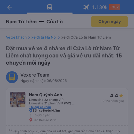
arrow_back
Tải app Vexere ngay!
Tải app Vexere
1.130
k
-30k
Mở app
Mở app
Nhận ưu đãi thành viên độc
-30k/ghế khi đặt vé máy bay qua
quyền
app
Nam Từ Liêm
Cửa Lò
Chọn ngày
Vé xe khách
xe đi từ Hà Nội
xe đi Cửa Lò từ Nam Từ Liêm
Đặt mua vé xe 4 nhà xe đi Cửa Lò từ Nam Từ
Liêm chất lượng cao và giá vé ưu đãi nhất
: 15
chuyến mỗi ngày
Vexere Team
Ngày cập nhật: 06/08/2026
Nam Quỳnh Anh
4.4
Limousine 22 phòng VIP
(2223 đánh giá)
Limousine 21 phòng VIP (WC) mới
+5 loại xe khác
Bến xe Nước Ngầm
6 giờ 5 phút
Bến Xe Bắc Vinh
Quy trình phục vụ của nhà xe rất tốt, gần như rất ít chỗ cần cải thiện. Tuy