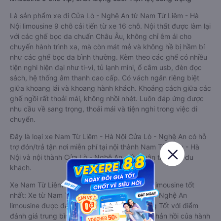
Là sản phẩm xe đi Cửa Lò - Nghệ An từ Nam Từ Liêm - Hà
Nội limousine 9 chỗ cải tiến từ xe 16 chỗ. Nội thất được làm lại
với các ghế bọc da chuẩn Châu Âu, không chỉ êm ái cho
chuyến hành trình xa, mà còn mát mẻ và không hề bị hầm bí
như các ghế bọc da bình thường. Kèm theo các ghế có nhiều
tiện nghi hiện đại như ti-vi, tủ lạnh mini, ổ cắm usb, đèn đọc
sách, hệ thống âm thanh cao cấp. Có vách ngăn riêng biệt
giữa khoang lái và khoang hành khách. Khoảng cách giữa các
ghế ngồi rất thoải mái, không nhồi nhét. Luôn đáp ứng được
nhu cầu về sang trọng, thoải mái và tiện nghi trong việc di
chuyển.
Đây là loại xe Nam Từ Liêm - Hà Nội Cửa Lò - Nghệ An có hỗ
trợ đón/trả tận nơi miễn phí tại nội thành Nam Từ Liêm - Hà
Nội và nội thành Cửa Lò - Nghệ An, rất thuận tiện cho du
khách.
Xe Nam Từ Liêm - Hà Nội Cửa Lò - Nghệ An limousine tốt
nhất: Xe từ Nam Từ Liêm - Hà Nội đi Cửa Lò - Nghệ An
limousine được đánh giá chung có chất lượng Tốt với điểm
đánh giá trung bình từ 4.4/5 dựa trên 2222 phản hồi của hành