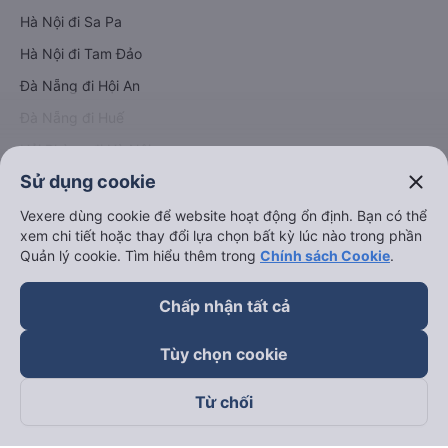
Hà Nội đi Sa Pa
Hà Nội đi Tam Đảo
Đà Nẵng đi Hội An
Đà Nẵng đi Huế
Hải Phòng đi Hà Nội
Xem tất cả tuyến đường
close
Sử dụng cookie
Vexere dùng cookie để website hoạt động ổn định. Bạn có thể
xem chi tiết hoặc thay đổi lựa chọn bất kỳ lúc nào trong phần
Quản lý cookie. Tìm hiểu thêm trong
Chính sách Cookie
.
Chấp nhận tất cả
keyboard_arrow_down
Về chúng tôi
Tùy chọn cookie
keyboard_arrow_down
Hỗ trợ
Từ chối
keyboard_arrow_down
Trở thành đối tác