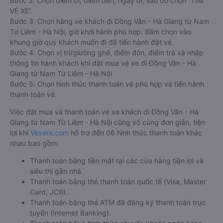
Bước 2: Chọn điểm đi, điểm đến, ngày đi, sau đó chọn “TÌM
VÉ XE”.
Bước 3: Chọn hãng xe khách đi Đồng Văn - Hà Giang từ Nam
Từ Liêm - Hà Nội, giờ khởi hành phù hợp. Bấm chọn vào
khung giờ quý khách muốn đi để tiến hành đặt vé.
Bước 4: Chọn vị trí/giường ghế, điểm đón, điểm trả và nhập
thông tin hành khách khi đặt mua vé xe đi Đồng Văn - Hà
Giang từ Nam Từ Liêm - Hà Nội
Bước 5: Chọn hình thức thanh toán vé phù hợp và tiến hành
thanh toán vé.
Việc đặt mua và thanh toán vé xe khách đi Đồng Văn - Hà
Giang từ Nam Từ Liêm - Hà Nội cũng vô cùng đơn giản, tiện
lợi khi
Vexere.com
hỗ trợ đến 06 hình thức thanh toán khác
nhau bao gồm:
Thanh toán bằng tiền mặt tại các cửa hàng tiện lợi và
siêu thị gần nhà.
Thanh toán bằng thẻ thanh toán quốc tế (Visa, Master
Card, JCB).
Thanh toán bằng thẻ ATM đã đăng ký thanh toán trực
tuyến (Internet Banking).