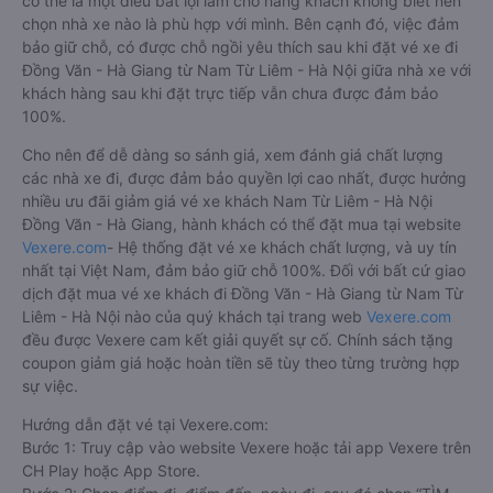
có thể là một điều bất lợi làm cho hàng khách không biết nên
chọn nhà xe nào là phù hợp với mình. Bên cạnh đó, việc đảm
bảo giữ chỗ, có được chỗ ngồi yêu thích sau khi đặt vé xe đi
Đồng Văn - Hà Giang từ Nam Từ Liêm - Hà Nội giữa nhà xe với
khách hàng sau khi đặt trực tiếp vẫn chưa được đảm bảo
100%.
Cho nên để dễ dàng so sánh giá, xem đánh giá chất lượng
các nhà xe đi, được đảm bảo quyền lợi cao nhất, được hưởng
nhiều ưu đãi giảm giá vé xe khách Nam Từ Liêm - Hà Nội
Đồng Văn - Hà Giang, hành khách có thể đặt mua tại website
Vexere.com
- Hệ thống đặt vé xe khách chất lượng, và uy tín
nhất tại Việt Nam, đảm bảo giữ chỗ 100%. Đối với bất cứ giao
dịch đặt mua vé xe khách đi Đồng Văn - Hà Giang từ Nam Từ
Liêm - Hà Nội nào của quý khách tại trang web
Vexere.com
đều được Vexere cam kết giải quyết sự cố. Chính sách tặng
coupon giảm giá hoặc hoàn tiền sẽ tùy theo từng trường hợp
sự việc.
Hướng dẫn đặt vé tại Vexere.com:
Bước 1: Truy cập vào website Vexere hoặc tải app Vexere trên
CH Play hoặc App Store.