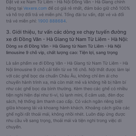
Đặt vé xe Nam Từ Liêm - Hà Nội Đồng Văn - Hà Giang chính
hãng tại
Vexere.com
để có giá rẻ nhất, đảm bảo giữ chỗ 100%
và hỗ trợ đổi trả vé miễn phí. Tổng đài tư vấn, đặt vé và đổi
trả vé miễn phí:
1900 888684
.
3. Giới thiệu, tư vấn các dòng xe chạy tuyến đường
xe đi Đồng Văn - Hà Giang từ Nam Từ Liêm - Hà Nội:
Dòng xe đi Đồng Văn - Hà Giang từ Nam Từ Liêm - Hà Nội
limousine 9 chỗ vip, chất lượng cao: Tiện lợi, sang trọng
Là sản phẩm xe đi Đồng Văn - Hà Giang từ Nam Từ Liêm - Hà
Nội limousine 9 chỗ cải tiến từ xe 16 chỗ. Nội thất được làm lại
với các ghế bọc da chuẩn Châu Âu, không chỉ êm ái cho
chuyến hành trình xa, mà còn mát mẻ và không hề bị hầm bí
như các ghế bọc da bình thường. Kèm theo các ghế có nhiều
tiện nghi hiện đại như ti-vi, tủ lạnh mini, ổ cắm usb, đèn đọc
sách, hệ thống âm thanh cao cấp. Có vách ngăn riêng biệt
giữa khoang lái và khoang hành khách. Khoảng cách giữa các
ghế ngồi rất thoải mái, không nhồi nhét. Luôn đáp ứng được
nhu cầu về sang trọng, thoải mái và tiện nghi trong việc di
chuyển.