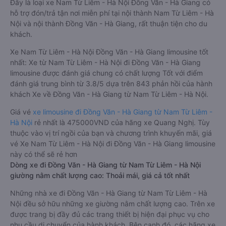
Đây là loại xe Nam Từ Liêm - Hà Nội Đồng Văn - Hà Giang có
hỗ trợ đón/trả tận nơi miễn phí tại nội thành Nam Từ Liêm - Hà
Nội và nội thành Đồng Văn - Hà Giang, rất thuận tiện cho du
khách.
Xe Nam Từ Liêm - Hà Nội Đồng Văn - Hà Giang limousine tốt
nhất: Xe từ Nam Từ Liêm - Hà Nội đi Đồng Văn - Hà Giang
limousine được đánh giá chung có chất lượng Tốt với điểm
đánh giá trung bình từ 3.8/5 dựa trên 843 phản hồi của hành
khách Xe về Đồng Văn - Hà Giang từ Nam Từ Liêm - Hà Nội.
Giá vé
xe limousine đi Đồng Văn - Hà Giang từ Nam Từ Liêm -
Hà Nội
rẻ nhất là 475000VND của hãng xe Quang Nghị. Tùy
thuộc vào vị trí ngồi của bạn và chương trình khuyến mãi, giá
vé Xe Nam Từ Liêm - Hà Nội đi Đồng Văn - Hà Giang limousine
này có thể sẽ rẻ hơn
Dòng xe đi Đồng Văn - Hà Giang từ Nam Từ Liêm - Hà Nội
giường nằm chất lượng cao: Thoải mái, giá cả tốt nhất
Những nhà xe đi Đồng Văn - Hà Giang từ Nam Từ Liêm - Hà
Nội đều sở hữu những xe giường nằm chất lượng cao. Trên xe
được trang bị đầy đủ các trang thiết bị hiện đại phục vụ cho
nhu cầu di chuyển của hành khách. Bên cạnh đó, các hãng xe