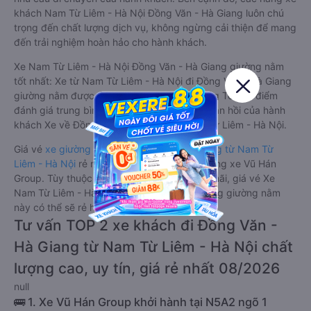
khách Nam Từ Liêm - Hà Nội Đồng Văn - Hà Giang luôn chú
trọng đến chất lượng dịch vụ, không ngừng cải thiện để mang
đến trải nghiệm hoàn hảo cho hành khách.
Xe Nam Từ Liêm - Hà Nội Đồng Văn - Hà Giang giường nằm
tốt nhất: Xe từ Nam Từ Liêm - Hà Nội đi Đồng Văn - Hà Giang
giường nằm được đánh giá chung chất lượng Tốt với điểm
đánh giá trung bình từ 4.6/5 dựa trên 57 phản hồi của hành
khách Xe về Đồng Văn - Hà Giang từ Nam Từ Liêm - Hà Nội.
Giá vé
xe giường nằm đi Đồng Văn - Hà Giang từ Nam Từ
Liêm - Hà Nội
rẻ nhất là 550000VND của hãng xe Vũ Hán
Group. Tùy thuộc vào chương trình khuyến mãi, giá vé Xe
Nam Từ Liêm - Hà Nội đi Đồng Văn - Hà Giang giường nằm
này có thể sẽ rẻ hơn.
Tư vấn TOP 2 xe khách đi Đồng Văn -
Hà Giang từ Nam Từ Liêm - Hà Nội chất
lượng cao, uy tín, giá rẻ nhất 08/2026
null
🚌 1. Xe Vũ Hán Group khởi hành tại N5A2 ngõ 1