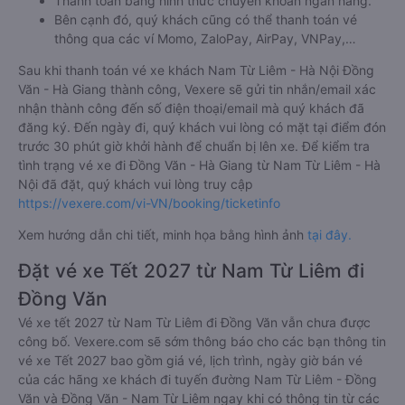
Thanh toán bằng hình thức chuyển khoản ngân hàng.
Bên cạnh đó, quý khách cũng có thể thanh toán vé
thông qua các ví Momo, ZaloPay, AirPay, VNPay,…
Sau khi thanh toán vé xe khách Nam Từ Liêm - Hà Nội Đồng
Văn - Hà Giang thành công, Vexere sẽ gửi tin nhắn/email xác
nhận thành công đến số điện thoại/email mà quý khách đã
đăng ký. Đến ngày đi, quý khách vui lòng có mặt tại điểm đón
trước 30 phút giờ khởi hành để chuẩn bị lên xe. Để kiểm tra
tình trạng vé xe đi Đồng Văn - Hà Giang từ Nam Từ Liêm - Hà
Nội đã đặt, quý khách vui lòng truy cập
https://vexere.com/vi-VN/booking/ticketinfo
Xem hướng dẫn chi tiết, minh họa bằng hình ảnh
tại đây.
Đặt vé xe Tết 2027 từ Nam Từ Liêm đi
Đồng Văn
Vé xe tết 2027 từ Nam Từ Liêm đi Đồng Văn vẫn chưa được
công bố. Vexere.com sẽ sớm thông báo cho các bạn thông tin
vé xe Tết 2027 bao gồm giá vé, lịch trình, ngày giờ bán vé
của các hãng xe khách đi tuyến đường Nam Từ Liêm - Đồng
Văn và Đồng Văn - Nam Từ Liêm ngay khi có thông tin từ các