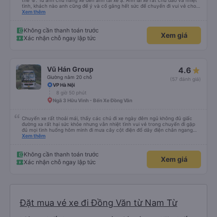
thế ☺️. Từ anh chủ hãng xe đến anh tài xế ạ. Anh lái xe rất chu đáo và nhiệt
tình, khách nào anh cũng để ý và cố gắng hết sức để chuyến đi vui vẻ cho
mọi người. Hôm qua cuối tuần nên rất đông, đường tắc làm xe đi muộn nhiều,
Xem thêm
cũng chỉ có mình anh lái xe lo từ a-z chứ không có phụ xe nên ai cũng mệt,
nhưng mình thấy anh lái xe vẫn cố gắng khiến mọi người thấy thoải mái vui
vẻ nhất có thể. Mình nghĩ hãng xe có thể có thêm phụ xe ở tất cả các xe
Không cần thanh toán trước
Xem giá
cho lái xe đỡ mệt, tìm thêm các bạn phụ xe biết nói tiếng Anh, hoặc mở các
Xác nhận chỗ ngay lập tức
lớp phụ đạo dạy tiếng Anh giao tiếp cho các anh lái xe đường dài. Vì cá nhân
mình thấy những chuyến lên các vùng du lịch thế này nhiều khách nước
ngoài, nhưng họ lại không giao tiếp được với tài xế, nên dù tài xế - phụ xe có
nhiệt tình đến đâu, chưa chắc họ đã hiểu được hay có trải nghiệm vui trên
xe.
Vũ Hán Group
4.6
Giường nằm 20 chỗ
(57 đánh giá)
VP Hà Nội
8 giờ 50 phút
Ngã 3 Hữu Vinh - Bến Xe Đồng Văn
Chuyến xe rất thoải mái, thấy các chú đi xe ngày đêm ngủ không đủ giấc
đường xa rất hại sức khỏe nhưng vẫn nhiệt tình vui vẻ trong chuyến đi gặp
đủ mọi tình huống hôm mình đi mưa cây cột điện đổ dây điện chắn ngang
thấy mấy chú tài cùng nhau dựng tạm cho xe qua mà thấy nghề này khổ
Xem thêm
quá 🤣 mong nhà xe tăng lương cho các chú để có thêm động lực haha
Không cần thanh toán trước
Xem giá
Xác nhận chỗ ngay lập tức
Đặt mua vé xe đi Đồng Văn từ Nam Từ