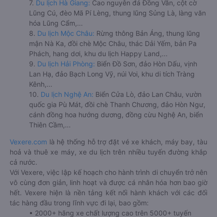
7.
Du lịch Hà Giang:
Cao nguyên đá Đồng Văn, cột cờ
Lũng Cú, đèo Mã Pí Lèng, thung lũng Sủng Là, làng văn
hóa Lũng Cẩm,...
8.
Du lịch Mộc Châu:
Rừng thông Bản Áng, thung lũng
mận Nà Ka, đồi chè Mộc Châu, thác Dải Yếm, bản Pa
Phách, hang dơi, khu du lịch Happy Land,...
9.
Du lịch Hải Phòng:
Biển Đồ Sơn, đảo Hòn Dấu, vịnh
Lan Hạ, đảo Bạch Long Vỹ, núi Voi, khu di tích Tràng
Kênh,...
10.
Du lịch Nghệ An:
Biển Cửa Lò, đảo Lan Châu, vườn
quốc gia Pù Mát, đồi chè Thanh Chương, đảo Hòn Ngư,
cánh đồng hoa hướng dương, đồng cừu Nghệ An, biển
Thiên Cầm,...
Vexere.com
là hệ thống hỗ trợ đặt vé xe khách, máy bay, tàu
hoả và thuê xe máy, xe du lịch trên nhiều tuyến đường khắp
cả nước.
Với Vexere, việc lập kế hoạch cho hành trình di chuyển trở nên
vô cùng đơn giản, linh hoạt và được cá nhân hóa hơn bao giờ
hết. Vexere hiện là nền tảng kết nối hành khách với các đối
tác hàng đầu trong lĩnh vực đi lại, bao gồm:
• 2000+ hãng xe chất lượng cao trên 5000+ tuyến