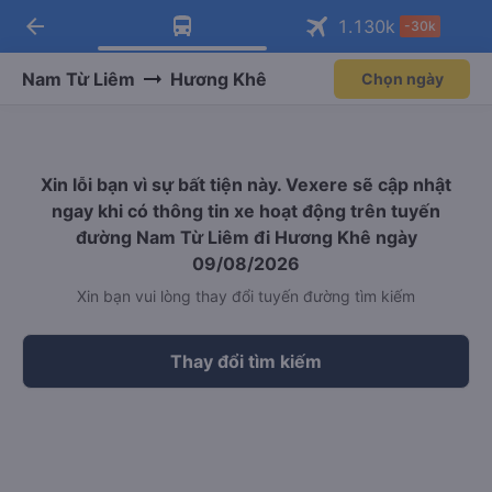
arrow_back
Tải app Vexere ngay!
Tải app Vexere
1.130
k
-30k
Mở app
Mở app
Nhận ưu đãi thành viên độc
-30k/ghế khi đặt vé máy bay qua
quyền
app
Nam Từ Liêm
Hương Khê
Chọn ngày
Xin lỗi bạn vì sự bất tiện này. Vexere sẽ cập nhật
ngay khi có thông tin xe hoạt động trên tuyến
đường Nam Từ Liêm đi Hương Khê ngày
09/08/2026
Xin bạn vui lòng thay đổi tuyến đường tìm kiếm
Thay đổi tìm kiếm