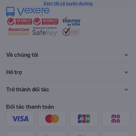
Xem tất cả tuyến đường
keyboard_arrow_down
Về chúng tôi
keyboard_arrow_down
Hỗ trợ
keyboard_arrow_down
Trở thành đối tác
Đối tác thanh toán