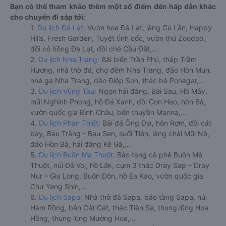
Bạn có thể tham khảo thêm một số điểm đến hấp dẫn khác
cho chuyến đi sắp tới:
1.
Du lịch Đà Lạt:
Vườn hoa Đà Lạt, làng Cù Lần, Happy
Hills, Fresh Garden, Tuyệt tình cốc, vườn thú Zoodoo,
đồi cỏ hồng Đà Lạt, đồi chè Cầu Đất,...
2.
Du lịch Nha Trang:
Bãi biển Trần Phú, tháp Trầm
Hương, nhà thờ đá, chợ đêm Nha Trang, đảo Hòn Mun,
nhà ga Nha Trang, đảo Điệp Sơn, thác bà Ponagar,...
3.
Du lịch Vũng Tàu:
Ngọn hải đăng, Bãi Sau, Hồ Mây,
mũi Nghinh Phong, hồ Đá Xanh, đồi Con Heo, hòn Bà,
vườn quốc gia Bình Châu, bến thuyền Marina,...
4.
Du lịch Phan Thiết:
Bãi đá Ông Địa, hòn Rơm, đồi cát
bay, Bàu Trắng - Bàu Sen, suối Tiên, làng chài Mũi Né,
đảo Hòn Bà, hải đăng Kê Gà,...
5.
Du lịch Buôn Ma Thuột:
Bảo tàng cà phê Buôn Mê
Thuột, núi Đá Voi, hồ Lắk, cụm 3 thác Dray Sap – Dray
Nur – Gia Long, Buôn Đôn, hồ Ea Kao, vườn quốc gia
Chư Yang Shin,...
6.
Du lịch Sapa:
Nhà thờ đá Sapa, bảo tàng Sapa, núi
Hàm Rồng, bản Cát Cát, thác Tiên Sa, thung lũng Hoa
Hồng, thung lũng Mường Hoa,...