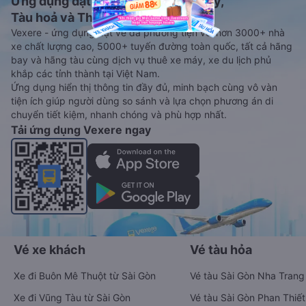
Ứng dụng đặt vé Xe khách, Máy bay,
Tàu hoả và Thuê xe
Vexere - ứng dụng đặt vé đa phương tiện với hơn 3000+ nhà
xe chất lượng cao, 5000+ tuyến đường toàn quốc, tất cả hãng
bay và hãng tàu cùng dịch vụ thuê xe máy, xe du lịch phủ
khắp các tỉnh thành tại Việt Nam.
Ứng dụng hiển thị thông tin đầy đủ, minh bạch cùng vô vàn
tiện ích giúp người dùng so sánh và lựa chọn phương án di
chuyển tiết kiệm, nhanh chóng và phù hợp nhất.
Tải ứng dụng Vexere ngay
Vé xe khách
Vé tàu hỏa
Xe đi Buôn Mê Thuột từ Sài Gòn
Vé tàu Sài Gòn Nha Trang
Xe đi Vũng Tàu từ Sài Gòn
Vé tàu Sài Gòn Phan Thiết