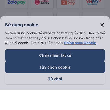
close
Sử dụng cookie
Vexere dùng cookie để website hoạt động ổn định. Bạn có thể
xem chi tiết hoặc thay đổi lựa chọn bất kỳ lúc nào trong phần
Quản lý cookie. Tìm hiểu thêm trong
Chính sách Cookie
.
Chấp nhận tất cả
Tùy chọn cookie
Từ chối
Theo dõi chúng tôi trên
Facebook
Tiktok
Youtube
Công ty TNHH Thương Mại Dịch Vụ Vexere