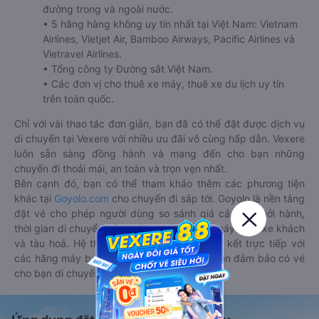
đường trong và ngoài nước.
• 5 hãng hàng không uy tín nhất tại Việt Nam: Vietnam
Airlines, Vietjet Air, Bamboo Airways, Pacific Airlines và
Vietravel Airlines.
• Tổng công ty Đường sắt Việt Nam.
• Các đơn vị cho thuê xe máy, thuê xe du lịch uy tín
trên toàn quốc.
Chỉ với vài thao tác đơn giản, bạn đã có thể đặt được dịch vụ
di chuyển tại Vexere với nhiều ưu đãi vô cùng hấp dẫn. Vexere
luôn sẵn sàng đồng hành và mang đến cho bạn những
chuyến đi thoải mái, an toàn và trọn vẹn nhất.
Bên cạnh đó, bạn có thể tham khảo thêm các phương tiện
khác tại
Goyolo.com
cho chuyến đi sắp tới. Goyolo là nền tảng
đặt vé cho phép người dùng so sánh giá cả, giờ khởi hành,
thời gian di chuyển của nhiều phương tiện máy bay, xe khách
và tàu hoả. Hệ thống của Goyolo được liên kết trực tiếp với
các hãng máy bay, xe khách và tàu hoả, luôn đảm bảo có vé
cho bạn di chuyển.