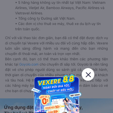
• 5 hãng hàng không uy tín nhất tại Việt Nam: Vietnam
Airlines, Vietjet Air, Bamboo Airways, Pacific Airlines và
Vietravel Airlines.
• Tổng công ty Đường sắt Việt Nam.
• Các đơn vị cho thuê xe máy, thuê xe du lịch uy tín
trên toàn quốc.
Chỉ với vài thao tác đơn giản, bạn đã có thể đặt được dịch vụ
di chuyển tại Vexere với nhiều ưu đãi vô cùng hấp dẫn. Vexere
luôn sẵn sàng đồng hành và mang đến cho bạn những
chuyến đi thoải mái, an toàn và trọn vẹn nhất.
Bên cạnh đó, bạn có thể tham khảo thêm các phương tiện
khác tại
Goyolo.com
cho chuyến đi sắp tới. Goyolo là nền tảng
đặt vé cho phép người dùng so sánh giá cả, giờ khởi hành,
thời gian di chuyển của nhiều phương tiện máy bay, xe khách
và tàu hoả. Hệ thống của Goyolo được liên kết trực tiếp với
các hãng máy bay, xe khách và tàu hoả, luôn đảm bảo có vé
cho bạn di chuyển.
Ứng dụng đặt vé Xe khách, Máy bay,