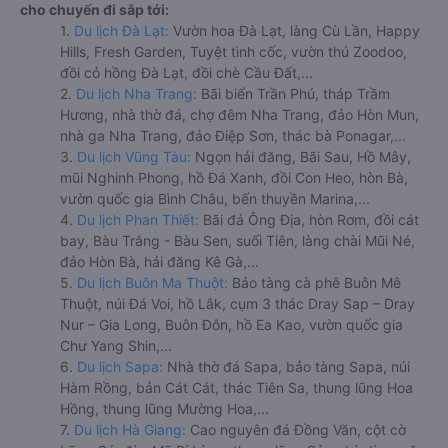
cho chuyến đi sắp tới:
1.
Du lịch Đà Lạt:
Vườn hoa Đà Lạt, làng Cù Lần, Happy
Hills, Fresh Garden, Tuyệt tình cốc, vườn thú Zoodoo,
đồi cỏ hồng Đà Lạt, đồi chè Cầu Đất,...
2.
Du lịch Nha Trang:
Bãi biển Trần Phú, tháp Trầm
Hương, nhà thờ đá, chợ đêm Nha Trang, đảo Hòn Mun,
nhà ga Nha Trang, đảo Điệp Sơn, thác bà Ponagar,...
3.
Du lịch Vũng Tàu:
Ngọn hải đăng, Bãi Sau, Hồ Mây,
mũi Nghinh Phong, hồ Đá Xanh, đồi Con Heo, hòn Bà,
vườn quốc gia Bình Châu, bến thuyền Marina,...
4.
Du lịch Phan Thiết:
Bãi đá Ông Địa, hòn Rơm, đồi cát
bay, Bàu Trắng - Bàu Sen, suối Tiên, làng chài Mũi Né,
đảo Hòn Bà, hải đăng Kê Gà,...
5.
Du lịch Buôn Ma Thuột:
Bảo tàng cà phê Buôn Mê
Thuột, núi Đá Voi, hồ Lắk, cụm 3 thác Dray Sap – Dray
Nur – Gia Long, Buôn Đôn, hồ Ea Kao, vườn quốc gia
Chư Yang Shin,...
6.
Du lịch Sapa:
Nhà thờ đá Sapa, bảo tàng Sapa, núi
Hàm Rồng, bản Cát Cát, thác Tiên Sa, thung lũng Hoa
Hồng, thung lũng Mường Hoa,...
7.
Du lịch Hà Giang:
Cao nguyên đá Đồng Văn, cột cờ