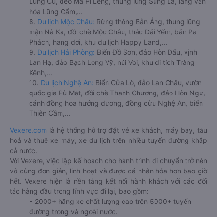
Lũng Cú, đèo Mã Pí Lèng, thung lũng Sủng Là, làng văn
hóa Lũng Cẩm,...
8.
Du lịch Mộc Châu:
Rừng thông Bản Áng, thung lũng
mận Nà Ka, đồi chè Mộc Châu, thác Dải Yếm, bản Pa
Phách, hang dơi, khu du lịch Happy Land,...
9.
Du lịch Hải Phòng:
Biển Đồ Sơn, đảo Hòn Dấu, vịnh
Lan Hạ, đảo Bạch Long Vỹ, núi Voi, khu di tích Tràng
Kênh,...
10.
Du lịch Nghệ An:
Biển Cửa Lò, đảo Lan Châu, vườn
quốc gia Pù Mát, đồi chè Thanh Chương, đảo Hòn Ngư,
cánh đồng hoa hướng dương, đồng cừu Nghệ An, biển
Thiên Cầm,...
Vexere.com
là hệ thống hỗ trợ đặt vé xe khách, máy bay, tàu
hoả và thuê xe máy, xe du lịch trên nhiều tuyến đường khắp
cả nước.
Với Vexere, việc lập kế hoạch cho hành trình di chuyển trở nên
vô cùng đơn giản, linh hoạt và được cá nhân hóa hơn bao giờ
hết. Vexere hiện là nền tảng kết nối hành khách với các đối
tác hàng đầu trong lĩnh vực đi lại, bao gồm:
• 2000+ hãng xe chất lượng cao trên 5000+ tuyến
đường trong và ngoài nước.