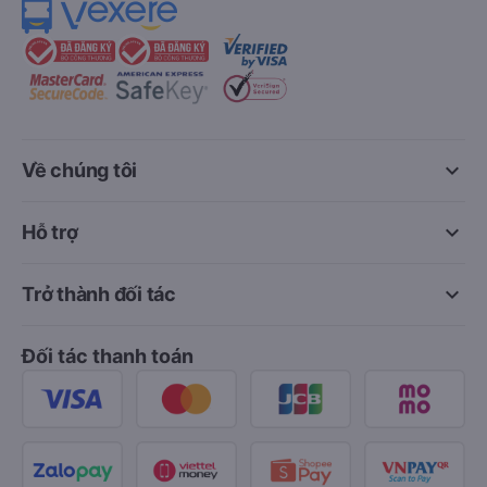
keyboard_arrow_down
Về chúng tôi
keyboard_arrow_down
Hỗ trợ
keyboard_arrow_down
Trở thành đối tác
Đối tác thanh toán