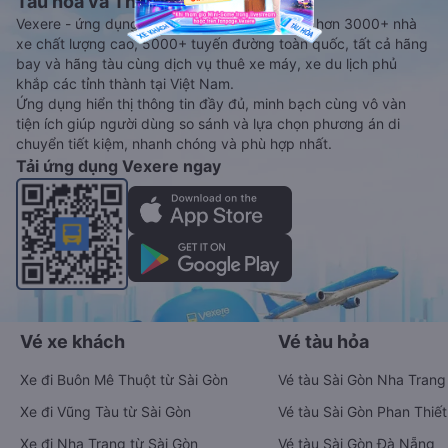
Tàu hoả và Thuê xe
Vexere - ứng dụng đặt vé đa phương tiện với hơn 3000+ nhà
xe chất lượng cao, 5000+ tuyến đường toàn quốc, tất cả hãng
bay và hãng tàu cùng dịch vụ thuê xe máy, xe du lịch phủ
khắp các tỉnh thành tại Việt Nam.
Ứng dụng hiển thị thông tin đầy đủ, minh bạch cùng vô vàn
tiện ích giúp người dùng so sánh và lựa chọn phương án di
chuyển tiết kiệm, nhanh chóng và phù hợp nhất.
Tải ứng dụng Vexere ngay
Vé xe khách
Vé tàu hỏa
Xe đi Buôn Mê Thuột từ Sài Gòn
Vé tàu Sài Gòn Nha Trang
Xe đi Vũng Tàu từ Sài Gòn
Vé tàu Sài Gòn Phan Thiết
Xe đi Nha Trang từ Sài Gòn
Vé tàu Sài Gòn Đà Nẵng