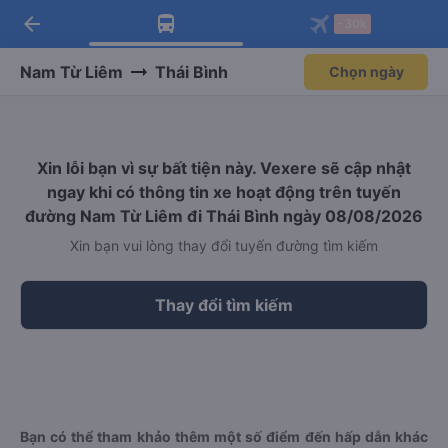
arrow_back
Tải app Vexere ngay!
Tải app Vexere
-30k
Mở app
Mở app
Nhận ưu đãi thành viên độc
-30k/ghế khi đặt vé máy bay qua
quyền
app
Nam Từ Liêm
Thái Bình
Chọn ngày
Xin lỗi bạn vì sự bất tiện này. Vexere sẽ cập nhật
ngay khi có thông tin xe hoạt động trên tuyến
đường Nam Từ Liêm đi Thái Bình ngày 08/08/2026
Xin bạn vui lòng thay đổi tuyến đường tìm kiếm
Thay đổi tìm kiếm
Bạn có thể tham khảo thêm một số điểm đến hấp dẫn khác