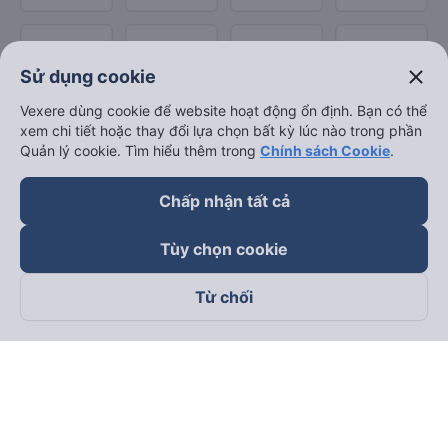
close
Sử dụng cookie
Vexere dùng cookie để website hoạt động ổn định. Bạn có thể
xem chi tiết hoặc thay đổi lựa chọn bất kỳ lúc nào trong phần
Quản lý cookie. Tìm hiểu thêm trong
Chính sách Cookie
.
Chấp nhận tất cả
Tùy chọn cookie
Từ chối
Theo dõi chúng tôi trên
Facebook
Tiktok
Youtube
Công ty TNHH Thương Mại Dịch Vụ Vexere