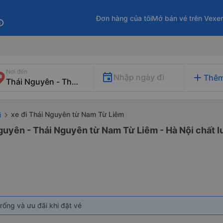
Đơn hàng của tôi
Mở bán vé trên Vexe
fo
Nơi đến
add
Nhập ngày đi
Thêm
xe đi Thái Nguyên từ Nam Từ Liêm
i
guyên - Thái Nguyên từ Nam Từ Liêm - Hà Nội chất l
rống và ưu đãi khi đặt vé