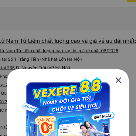
từ Nam Từ Liêm chất lượng cao và giá vé ưu đãi nhất
ừ Nam Từ Liêm chất lượng cao, uy tín, giá rẻ nhất 08/2026
h tại Số 1 Tràng Tiền (Nhà hát Lớn Hà Nội)
h tại 235 Đ. Nguyễn Trãi (VP Hà Nội)
03 Phố Nguyễn Hoàng (103 Nguyễn Hoàng)
h tại 20 Phạm Hùng (Bến xe Mỹ Đình)
i Quốc lộ 6, Đường Trần Phú (Bến xe Yên Nghĩa)
 Số 21B đường Thiên Hiền (Văn phòng Hà Nội)
 từ Nam Từ Liêm đi Thái Nguyên
yên từ Nam Từ Liêm
iá nhà xe Nam Từ Liêm Thái Nguyên