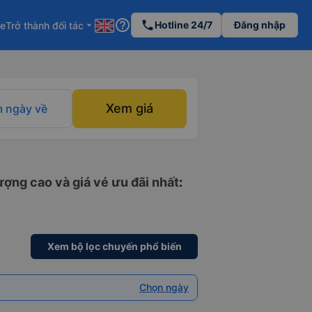
help_outline
phone
Hotline 24/7
Đăng nhập
re
Trở thành đối tác
arrow_drop_down
Xem giá
 ngày về
ượng cao và giá vé ưu đãi nhất
:
Xem bộ lọc chuyến phổ biến
Chọn ngày