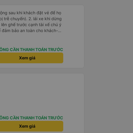
 động sau khi khách đặt vé để họ
). 2. lái xe khi dừng
lên ghế trước cạnh tài xế chú ý
ể đảm bảo an toàn cho khách-
 chữ nhật dạng ô lưới, cửa
vỉa hè tương đương 1 viên gạch
ÔNG CẦN THANH TOÁN TRƯỚC
n Tng kịp 20h, để khách nối
Xem giá
g đãng.
ÔNG CẦN THANH TOÁN TRƯỚC
Xem giá