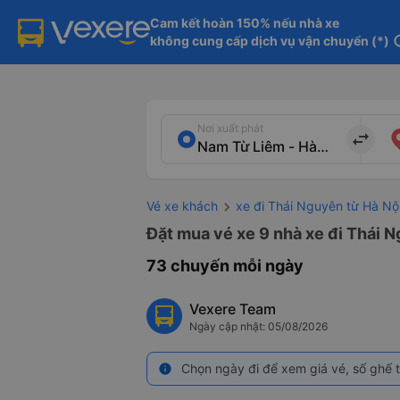
Cam kết hoàn 150% nếu nhà xe

không cung cấp dịch vụ vận chuyển (*)
in
Nơi xuất phát
import_export
Vé xe khách
xe đi Thái Nguyên từ Hà Nộ
Đặt mua vé xe 9 nhà xe đi Thái N
73 chuyến mỗi ngày
Vexere Team
Ngày cập nhật: 05/08/2026
Chọn ngày đi để xem giá vé, số ghế t
info