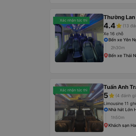
Thường Lan
Xác nhận tức thì
4.4
star
(13 đá
Xe 16 chỗ
Bến xe Yên N
2h30m
Bến xe Thái 
Tuấn Anh Tr
Xác nhận tức thì
5
star
(4 đánh gi
Limousine 11 gh
Nhà hát Lớn 
1h50m
Khách sạn Ha