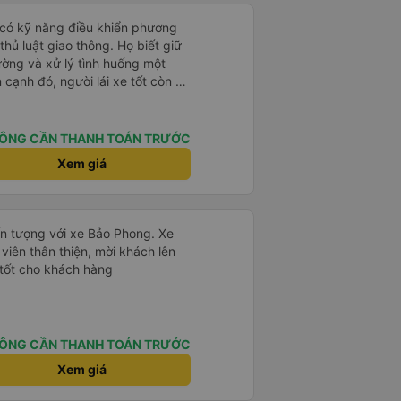
i có kỹ năng điều khiển phương
thủ luật giao thông. Họ biết giữ
ường và xử lý tình huống một
n cạnh đó, người lái xe tốt còn có
ng sử dụng rượu bia hay điện
. Họ luôn nhường nhịn, tôn trọng
hác và đặt an toàn lên hàng đầu.
ÔNG CẦN THANH TOÁN TRƯỚC
là kỹ năng mà còn là văn hóa và ý
Xem giá
ấn tượng với xe Bảo Phong. Xe
viên thân thiện, mời khách lên
 tốt cho khách hàng
ÔNG CẦN THANH TOÁN TRƯỚC
Xem giá