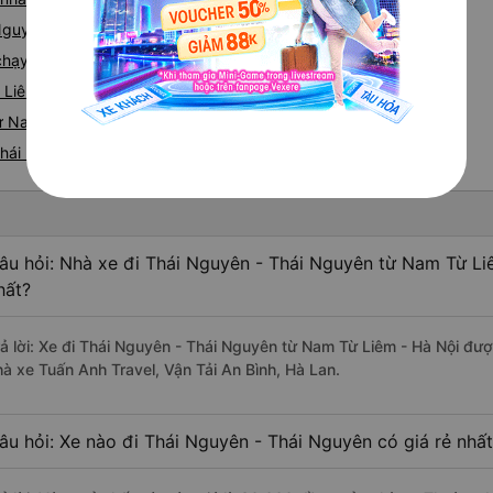
 Nguyên
e chạy tuyến đường Nam Từ Liêm đi Thái Nguyên
 Liêm - Thái Nguyên
ừ Nam Từ Liêm nhanh và uy tín nhất
Thái Nguyên
âu hỏi: Nhà xe đi Thái Nguyên - Thái Nguyên từ Nam Từ Li
hất?
rả lời: Xe đi Thái Nguyên - Thái Nguyên từ Nam Từ Liêm - Hà Nội đượ
hà xe Tuấn Anh Travel, Vận Tải An Bình, Hà Lan.
âu hỏi: Xe nào đi Thái Nguyên - Thái Nguyên có giá rẻ nhấ