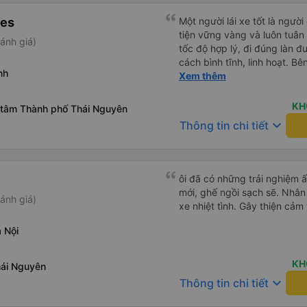
nes
Một người lái xe tốt là ngườ
tiện vững vàng và luôn tuân 
ánh giá)
tốc độ hợp lý, đi đúng làn đ
cách bình tĩnh, linh hoạt. Bê
nh
ý thức trách nhiệm cao, khô
Xem thêm
thoại khi đang điều khiển xe
người tham gia giao thông k
KH
 tâm Thành phố Thái Nguyên
Vì vậy, lái xe tốt không chỉ 
keyboard_arrow_down
Thông tin chi tiết
thức của mỗi người.
ôi đã có những trải nghiệm 
mới, ghế ngồi sạch sẽ. Nhân 
ánh giá)
xe nhiệt tình. Gây thiện cảm
 Nội
KH
ái Nguyên
keyboard_arrow_down
Thông tin chi tiết