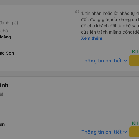
1. tin nhắn hoặc lời nhắc tự
đến đúng giờ(nếu không sẽ bị trễ chuyến
đánh giá)
đỗ cho khách đổi từ ghế sau 
 chỗ
cửa lên tránh miệng cống(đ
Hoàng
tại HN: miệng cống bằng sắt
Xem thêm
miệng cống còn kết nối với 
lát viền vỉa hè 50-60cm. 3. Thái độ và tay nghề tài xế tốt.
KH
ắc Sơn
Bác tài đã cố gắng để về đế
keyboard_arrow_down
Thông tin chi tiết
chuyến Xe 11 chỗ nên thoán
Bình
á)
KH
ên
keyboard_arrow_down
Thông tin chi tiết