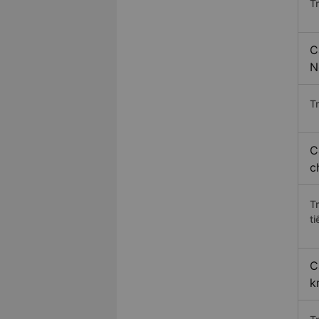
T
C
N
Tr
C
c
T
ti
C
k