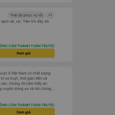
Thái độ phục vụ tốt
+1
t sạch sẽ, xịn. Tiện ích đầy đủ.
ÔNG CẦN THANH TOÁN TRƯỚC
Xem giá
 buýt ở Việt Nam có chất lượng
 trí xe buýt, thời gian đến và
h xác. Chúng tôi cảm thấy an
ờng xuyên dừng xe và hỏi chúng
ôi rất hài lòng. Chúng tôi đánh
này.
ÔNG CẦN THANH TOÁN TRƯỚC
Xem giá