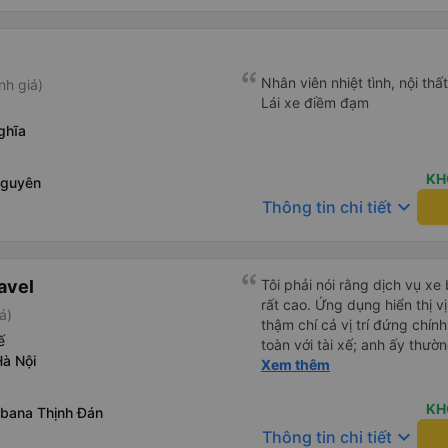
Nhân viên nhiệt tình, nội thấ
nh giá)
Lái xe điềm đạm
ghĩa
KH
Nguyên
keyboard_arrow_down
Thông tin chi tiết
avel
Tôi phải nói rằng dịch vụ xe
rất cao. Ứng dụng hiển thị vị
á)
thậm chí cả vị trí đứng chín
ế
toàn với tài xế; anh ấy thư
Hà Nội
tôi có cần gì không. Chúng t
Xem thêm
giá cao dịch vụ vận chuyển 
KH
bana Thịnh Đán
keyboard_arrow_down
Thông tin chi tiết