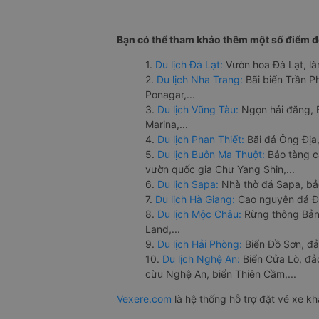
Bạn có thể tham khảo thêm một số điểm đế
1.
Du lịch Đà Lạt:
Vườn hoa Đà Lạt, là
2.
Du lịch Nha Trang:
Bãi biển Trần 
Ponagar,...
3.
Du lịch Vũng Tàu:
Ngọn hải đăng, 
Marina,...
4.
Du lịch Phan Thiết:
Bãi đá Ông Địa,
5.
Du lịch Buôn Ma Thuột:
Bảo tàng c
vườn quốc gia Chư Yang Shin,...
6.
Du lịch Sapa:
Nhà thờ đá Sapa, bả
7.
Du lịch Hà Giang:
Cao nguyên đá Đồ
8.
Du lịch Mộc Châu:
Rừng thông Bản 
Land,...
9.
Du lịch Hải Phòng:
Biển Đồ Sơn, đả
10.
Du lịch Nghệ An:
Biển Cửa Lò, đ
cừu Nghệ An, biển Thiên Cầm,...
Vexere.com
là hệ thống hỗ trợ đặt vé xe k