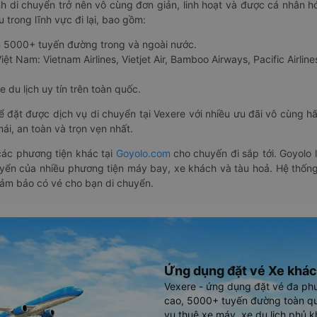
nh di chuyển trở nên vô cùng đơn giản, linh hoạt và được cá nhân h
 trong lĩnh vực đi lại, bao gồm:
n 5000+ tuyến đường trong và ngoài nước.
ệt Nam: Vietnam Airlines, Vietjet Air, Bamboo Airways, Pacific Airlines
 du lịch uy tín trên toàn quốc.
thể đặt được dịch vụ di chuyển tại Vexere với nhiều ưu đãi vô cùng 
i, an toàn và trọn vẹn nhất.
ác phương tiện khác tại
Goyolo.com
cho chuyến đi sắp tới. Goyolo
huyển của nhiều phương tiện máy bay, xe khách và tàu hoả. Hệ thống
đảm bảo có vé cho bạn di chuyển.
Ứng dụng đặt vé Xe khác
Vexere - ứng dụng đặt vé đa ph
cao, 5000+ tuyến đường toàn qu
vụ thuê xe máy, xe du lịch phủ k