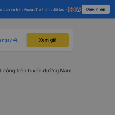
help_outline
Đăng nhập
ở bán vé trên Vexere
Trở thành đối tác
arrow_drop_down
Xem giá
 ngày về
t động trên tuyến đường
Nam