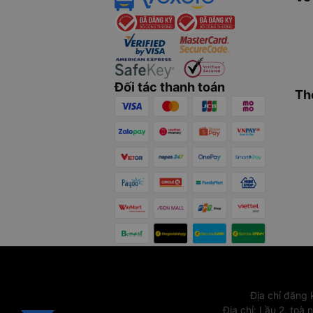
Đối tác thanh toán
Th
Địa chỉ đăng
Địa chỉ
:
Lầu 2, toà 