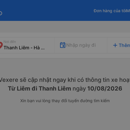
Đơn hàng của tôi
M
fo
Nơi đến
add
Nhập ngày đi
Thêm
. Vexere sẽ cập nhật ngay khi có thông tin xe
hoạ
Từ Liêm đi Thanh Liêm
ngày
10/08/2026
Xin bạn vui lòng thay đổi tuyến đường tìm kiếm