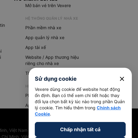
Mở bán vé trên Vexere
HỆ THỐNG QUẢN LÝ NHÀ XE
tin
Phần mềm nhà xe
App quản lý nhà xe
App tài xế
i
i
Website / App thương hiệu
riêng cho nhà xe
Tổng đài AI
close
Sử dụng cookie
HỆ THỐNG QUẢN LÝ HÀNG HOÁ
Vexere dùng cookie để website hoạt động
Phần mềm quản lý hàng hoá
ổn định. Bạn có thể xem chi tiết hoặc thay
đổi lựa chọn bất kỳ lúc nào trong phần Quản
App quản lý hàng hoá
lý cookie. Tìm hiểu thêm trong
Chính sách
Cookie
.
Chấp nhận tất cả
inh, Việt Nam
 Chí Minh, Việt Nam