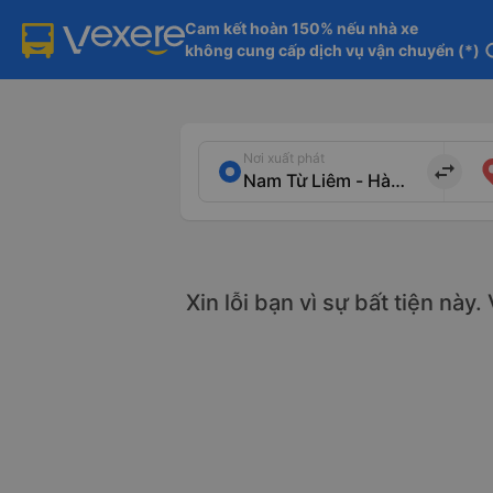
Cam kết hoàn 150% nếu nhà xe

không cung cấp dịch vụ vận chuyển (*)
in
Nơi xuất phát
import_export
Xin lỗi bạn vì sự bất tiện này