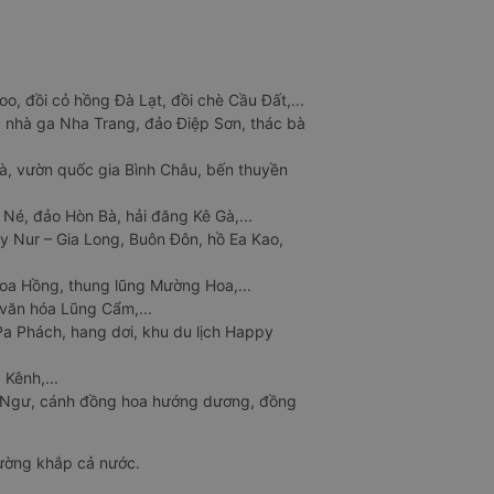
o, đồi cỏ hồng Đà Lạt, đồi chè Cầu Đất,...
 nhà ga Nha Trang, đảo Điệp Sơn, thác bà
à, vườn quốc gia Bình Châu, bến thuyền
 Né, đảo Hòn Bà, hải đăng Kê Gà,...
y Nur – Gia Long, Buôn Đôn, hồ Ea Kao,
Hoa Hồng, thung lũng Mường Hoa,...
văn hóa Lũng Cẩm,...
a Phách, hang dơi, khu du lịch Happy
 Kênh,...
n Ngư, cánh đồng hoa hướng dương, đồng
đường khắp cả nước.