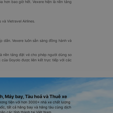
óa hơn bao giờ hết. Vexere hiện là nền tảng
 và Vietravel Airlines.
hấp dẫn. Vexere luôn sẵn sàng đồng hành và
 là nền tảng đặt vé cho phép người dùng so
 của Goyolo được liên kết trực tiếp với các
h, Máy bay, Tàu hoả và Thuê xe
ương tiện với hơn 3000+ nhà xe chất lượng
ốc, tất cả hãng bay và hãng tàu cùng dịch
hắp các tỉnh thành tại Việt Nam.