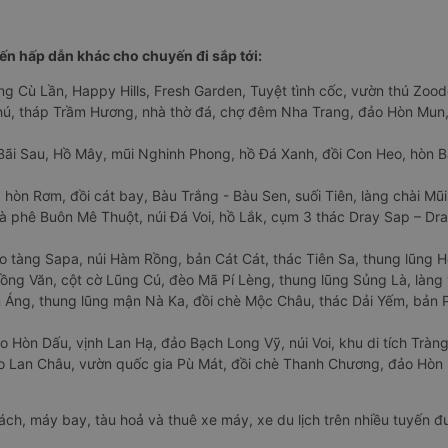
n hấp dẫn khác cho chuyến đi sắp tới:
ng Cù Lần, Happy Hills, Fresh Garden, Tuyệt tình cốc, vườn thú Zoodo
Phú, tháp Trầm Hương, nhà thờ đá, chợ đêm Nha Trang, đảo Hòn Mun,
Bãi Sau, Hồ Mây, mũi Nghinh Phong, hồ Đá Xanh, đồi Con Heo, hòn B
 hòn Rơm, đồi cát bay, Bàu Trắng - Bàu Sen, suối Tiên, làng chài Mũi
à phê Buôn Mê Thuột, núi Đá Voi, hồ Lắk, cụm 3 thác Dray Sap – Dra
o tàng Sapa, núi Hàm Rồng, bản Cát Cát, thác Tiên Sa, thung lũng 
ng Văn, cột cờ Lũng Cú, đèo Mã Pí Lèng, thung lũng Sủng Là, làng 
Áng, thung lũng mận Nà Ka, đồi chè Mộc Châu, thác Dải Yếm, bản P
o Hòn Dấu, vịnh Lan Hạ, đảo Bạch Long Vỹ, núi Voi, khu di tích Tràng
ảo Lan Châu, vườn quốc gia Pù Mát, đồi chè Thanh Chương, đảo Hò
hách, máy bay, tàu hoả và thuê xe máy, xe du lịch trên nhiều tuyến 