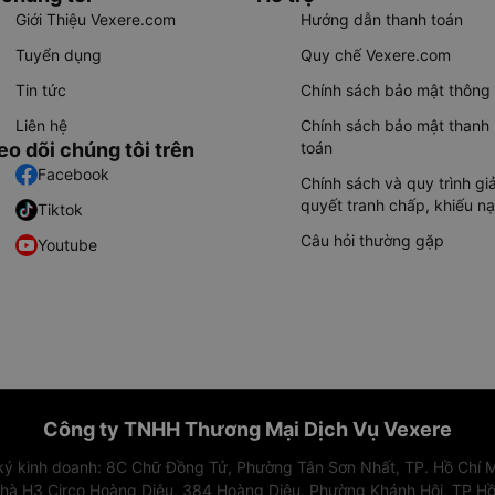
Giới Thiệu Vexere.com
Hướng dẫn thanh toán
Tuyển dụng
Quy chế Vexere.com
Tin tức
Chính sách bảo mật thông 
Liên hệ
Chính sách bảo mật thanh
eo dõi chúng tôi trên
toán
Facebook
Chính sách và quy trình giả
quyết tranh chấp, khiếu nạ
Tiktok
Câu hỏi thường gặp
Youtube
Công ty TNHH Thương Mại Dịch Vụ Vexere
 ký kinh doanh: 8C Chữ Đồng Tử, Phường Tân Sơn Nhất, TP. Hồ Chí M
nhà H3 Circo Hoàng Diệu, 384 Hoàng Diệu, Phường Khánh Hội, TP Hồ