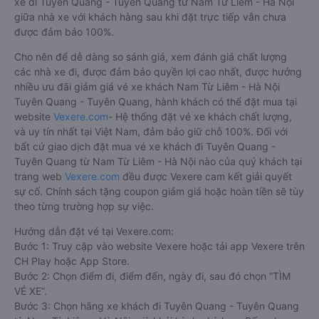
xe đi Tuyên Quang - Tuyên Quang từ Nam Từ Liêm - Hà Nội
giữa nhà xe với khách hàng sau khi đặt trực tiếp vẫn chưa
được đảm bảo 100%.
Cho nên để dễ dàng so sánh giá, xem đánh giá chất lượng
các nhà xe đi, được đảm bảo quyền lợi cao nhất, được hưởng
nhiều ưu đãi giảm giá vé xe khách Nam Từ Liêm - Hà Nội
Tuyên Quang - Tuyên Quang, hành khách có thể đặt mua tại
website
Vexere.com
- Hệ thống đặt vé xe khách chất lượng,
và uy tín nhất tại Việt Nam, đảm bảo giữ chỗ 100%. Đối với
bất cứ giao dịch đặt mua vé xe khách đi Tuyên Quang -
Tuyên Quang từ Nam Từ Liêm - Hà Nội nào của quý khách tại
trang web
Vexere.com
đều được Vexere cam kết giải quyết
sự cố. Chính sách tặng coupon giảm giá hoặc hoàn tiền sẽ tùy
theo từng trường hợp sự việc.
Hướng dẫn đặt vé tại Vexere.com:
Bước 1: Truy cập vào website Vexere hoặc tải app Vexere trên
CH Play hoặc App Store.
Bước 2: Chọn điểm đi, điểm đến, ngày đi, sau đó chọn “TÌM
VÉ XE”.
Bước 3: Chọn hãng xe khách đi Tuyên Quang - Tuyên Quang