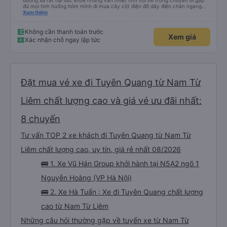
đường xa rất hại sức khỏe nhưng vẫn nhiệt tình vui vẻ trong chuyến đi gặp
đủ mọi tình huống hôm mình đi mưa cây cột điện đổ dây điện chắn ngang
thấy mấy chú tài cùng nhau dựng tạm cho xe qua mà thấy nghề này khổ
Xem thêm
quá 🤣 mong nhà xe tăng lương cho các chú để có thêm động lực haha
Không cần thanh toán trước
Xem giá
Xác nhận chỗ ngay lập tức
Đặt mua vé xe đi Tuyên Quang từ Nam Từ
Liêm chất lượng cao và giá vé ưu đãi nhất:
8 chuyến
Tư vấn TOP 2 xe khách đi Tuyên Quang từ Nam Từ
Liêm chất lượng cao, uy tín, giá rẻ nhất 08/2026
🚌 1. Xe Vũ Hán Group khởi hành tại N5A2 ngõ 1
Nguyễn Hoàng (VP Hà Nội)
🚌 2. Xe Hà Tuấn : Xe đi Tuyên Quang chất lượng
cao từ Nam Từ Liêm
Những câu hỏi thường gặp về tuyến xe từ Nam Từ