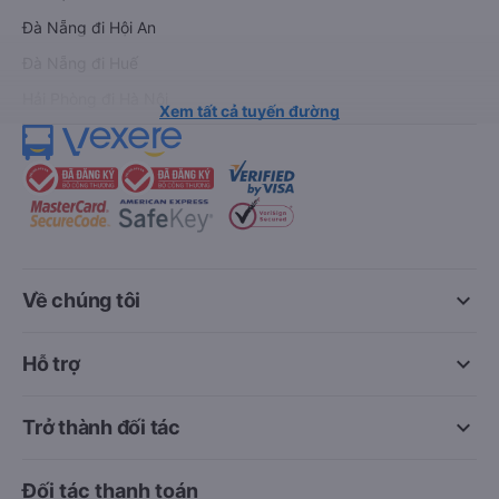
Đà Nẵng đi Hội An
Đà Nẵng đi Huế
Hải Phòng đi Hà Nội
Xem tất cả tuyến đường
keyboard_arrow_down
Về chúng tôi
keyboard_arrow_down
Hỗ trợ
keyboard_arrow_down
Trở thành đối tác
Đối tác thanh toán