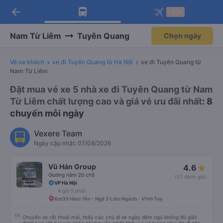
arrow_back
Tải app Vexere ngay!
Tải app Vexere
-30k
Mở app
Mở app
Nhận ưu đãi thành viên độc
-30k/ghế khi đặt vé máy bay qua
quyền
app
Nam Từ Liêm
Tuyên Quang
Chọn ngày
Vé xe khách
xe đi Tuyên Quang từ Hà Nội
xe đi Tuyên Quang từ
Nam Từ Liêm
Đặt mua vé xe 5 nhà xe đi Tuyên Quang từ Nam
Từ Liêm chất lượng cao và giá vé ưu đãi nhất
: 8
chuyến mỗi ngày
Vexere Team
Ngày cập nhật: 07/08/2026
Vũ Hán Group
4.6
Giường nằm 20 chỗ
(57 đánh giá)
VP Hà Nội
4 giờ 5 phút
Km35 Hàm Yên - Ngã 3 Liên Ngành - Vĩnh Tuy
Chuyến xe rất thoải mái, thấy các chú đi xe ngày đêm ngủ không đủ giấc