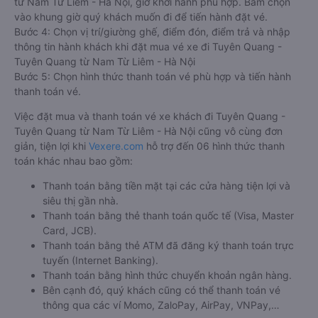
từ Nam Từ Liêm - Hà Nội, giờ khởi hành phù hợp. Bấm chọn
vào khung giờ quý khách muốn đi để tiến hành đặt vé.
Bước 4: Chọn vị trí/giường ghế, điểm đón, điểm trả và nhập
thông tin hành khách khi đặt mua vé xe đi Tuyên Quang -
Tuyên Quang từ Nam Từ Liêm - Hà Nội
Bước 5: Chọn hình thức thanh toán vé phù hợp và tiến hành
thanh toán vé.
Việc đặt mua và thanh toán vé xe khách đi Tuyên Quang -
Tuyên Quang từ Nam Từ Liêm - Hà Nội cũng vô cùng đơn
giản, tiện lợi khi
Vexere.com
hỗ trợ đến 06 hình thức thanh
toán khác nhau bao gồm:
Thanh toán bằng tiền mặt tại các cửa hàng tiện lợi và
siêu thị gần nhà.
Thanh toán bằng thẻ thanh toán quốc tế (Visa, Master
Card, JCB).
Thanh toán bằng thẻ ATM đã đăng ký thanh toán trực
tuyến (Internet Banking).
Thanh toán bằng hình thức chuyển khoản ngân hàng.
Bên cạnh đó, quý khách cũng có thể thanh toán vé
thông qua các ví Momo, ZaloPay, AirPay, VNPay,…