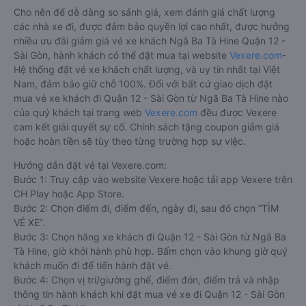
Cho nên để dễ dàng so sánh giá, xem đánh giá chất lượng
các nhà xe đi, được đảm bảo quyền lợi cao nhất, được hưởng
nhiều ưu đãi giảm giá vé xe khách Ngã Ba Tà Hine Quận 12 -
Sài Gòn, hành khách có thể đặt mua tại website
Vexere.com
-
Hệ thống đặt vé xe khách chất lượng, và uy tín nhất tại Việt
Nam, đảm bảo giữ chỗ 100%. Đối với bất cứ giao dịch đặt
mua vé xe khách đi Quận 12 - Sài Gòn từ Ngã Ba Tà Hine nào
của quý khách tại trang web
Vexere.com
đều được Vexere
cam kết giải quyết sự cố. Chính sách tặng coupon giảm giá
hoặc hoàn tiền sẽ tùy theo từng trường hợp sự việc.
Hướng dẫn đặt vé tại Vexere.com:
Bước 1: Truy cập vào website Vexere hoặc tải app Vexere trên
CH Play hoặc App Store.
Bước 2: Chọn điểm đi, điểm đến, ngày đi, sau đó chọn “TÌM
VÉ XE”.
Bước 3: Chọn hãng xe khách đi Quận 12 - Sài Gòn từ Ngã Ba
Tà Hine, giờ khởi hành phù hợp. Bấm chọn vào khung giờ quý
khách muốn đi để tiến hành đặt vé.
Bước 4: Chọn vị trí/giường ghế, điểm đón, điểm trả và nhập
thông tin hành khách khi đặt mua vé xe đi Quận 12 - Sài Gòn