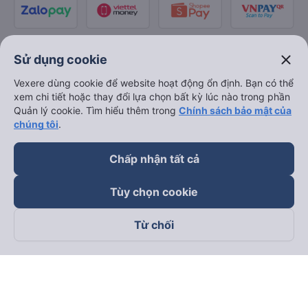
close
Sử dụng cookie
Vexere dùng cookie để website hoạt động ổn định. Bạn có thể
xem chi tiết hoặc thay đổi lựa chọn bất kỳ lúc nào trong phần
Quản lý cookie. Tìm hiểu thêm trong
Chính sách bảo mật của
chúng tôi
.
Chấp nhận tất cả
Tùy chọn cookie
Từ chối
Theo dõi chúng tôi trên
Facebook
Tiktok
Youtube
Công ty TNHH Thương Mại Dịch Vụ Vexere