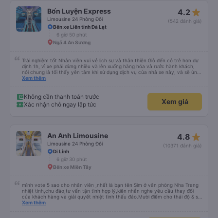
star_rate
Bốn Luyện Express
4.2
Limousine 24 Phòng Đôi
(542 đánh giá)
Bến xe Liên tỉnh Đà Lạt
6 giờ 50 phút
Ngã 4 An Sương
Trải nghiệm tốt Nhân viên vui vẻ lịch sự và thân thiện Giờ đến có trễ hơn dự
định 1h, vì xe phải dừng nhiều và lên xuống hàng hóa và rước hành khách,
nói chung là tối thấy yên tâm khi sử dụng dịch vụ của nhà xe này, và sẽ ủng
hộ và giới thiệu cho người thân sử dụng dịch vụ của nhà xe này
Xem thêm
Không cần thanh toán trước
Xem giá
Xác nhận chỗ ngay lập tức
star_rate
An Anh Limousine
4.8
Limousine 24 Phòng Đôi
(10371 đánh giá)
Di Linh
6 giờ 30 phút
Bến xe Miền Tây
mình vote 5 sao cho nhân viên ,nhất là bạn tên Sim ở văn phòng Nha Trang
nhiệt tình,chu đáo,tư vấn tận tình hợp lý,kiên nhẫn nghe yêu cầu thay đổi
của khách hàng và giải quyết nhiệt tình thấu đáo.Mười điểm cho thái độ & sự
chuyên nghiệp của bạn Sim. Mình ấn tượng với bạn Sim và có hỏi thăm tài xế
Xem thêm
về bạn ấy và biết bạn ấy là người Đà Lạt ,niềm nở nhẹ nhàng ánh mắt rất
tập trung lắng nghe. Thật tuyệt vời Các nhân viên còn lại cũng rất tốt nói