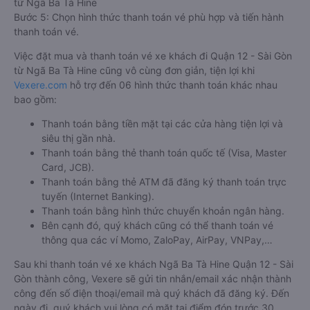
từ Ngã Ba Tà Hine
Bước 5: Chọn hình thức thanh toán vé phù hợp và tiến hành
thanh toán vé.
Việc đặt mua và thanh toán vé xe khách đi Quận 12 - Sài Gòn
từ Ngã Ba Tà Hine cũng vô cùng đơn giản, tiện lợi khi
Vexere.com
hỗ trợ đến 06 hình thức thanh toán khác nhau
bao gồm:
Thanh toán bằng tiền mặt tại các cửa hàng tiện lợi và
siêu thị gần nhà.
Thanh toán bằng thẻ thanh toán quốc tế (Visa, Master
Card, JCB).
Thanh toán bằng thẻ ATM đã đăng ký thanh toán trực
tuyến (Internet Banking).
Thanh toán bằng hình thức chuyển khoản ngân hàng.
Bên cạnh đó, quý khách cũng có thể thanh toán vé
thông qua các ví Momo, ZaloPay, AirPay, VNPay,…
Sau khi thanh toán vé xe khách Ngã Ba Tà Hine Quận 12 - Sài
Gòn thành công, Vexere sẽ gửi tin nhắn/email xác nhận thành
công đến số điện thoại/email mà quý khách đã đăng ký. Đến
ngày đi, quý khách vui lòng có mặt tại điểm đón trước 30