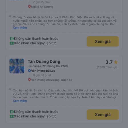
7 giờ 15 phút
Ngã 4 An Sương
Chúng tôi khởi hành từ Đà Lạt và đi Châu Đức. Việc lên xe buýt vì là người
nước ngoài nên phức tạp hơn chúng tôi tưởng. Nhưng phụ xe đã gọi điện và
gửi địa điểm cho chúng tôi. Sau đó, anh ấy đích thân đi giúp chúng tôi. Đó là
lần đầu tiên đi xe giường nằm với hai đứa trẻ nhỏ khá thú vị. Chúng tôi không
Xem thêm
chắc chắn khi nào xe sẽ dừng lại để nghỉ hoặc ăn uống. Tôi rất ngạc nhiên
khi xe dừng lại lúc nửa đêm ở Cần Thơ và mọi người xuống xe ăn. Khi đến
điểm dừng, họ đánh thức chúng tôi dậy và đảm bảo chúng tôi đã sẵn sàng.
Không cần thanh toán trước
Xem giá
Nhìn chung, đó là một trải nghiệm tốt. Mỗi giường đều có gối và chăn, và đủ
Xác nhận chỗ ngay lập tức
chỗ cho 1 người lớn và 1 trẻ em nằm thoải mái.
Tân Quang Dũng
3.7
Limousine 22 Phòng Đôi (WC)
(2999 đánh giá)
Văn Phòng Đà Lạt
8 giờ 40 phút
Văn Phòng An Sương, Quận 12
Các bạn nữ lễ tân xinh iu. Các anh, chú, bác VP ĐH vui tính, quan tâm khách,
vui vẻ, nhiệt tình. Trong chuyến đi của mình có 2 gia đình bác lớn tuổi nc khá
to, có bạn nv nhắc nhở thì 2 bác mắng lại bạn ấy. Nếu 2 bác ấy có đánh giá
xấu thì mình ngược lại nha. Bạn ấy nhắc nhở rất đúng. 2 bác nói rất to. To
Xem thêm
đến lỗi mình ngủ còn mơ được câu chuyện các bác nói với nhau xuất hiện
trong giấc mơ của mình luôn. Nên nếu bạn ấy bị phản ánh thì đừng trừ lương
bạn ấy nha. Nếu bạn ấy bị trừ thì bảo bạn ấy liên hệ sđt của mình, mình hỗ
Không cần thanh toán trước
Xem giá
trợ ạ. Số mình đuôi 666, chuyến ĐH-NT ngày 16/1. À các bạn nữ lễ tân xinh
Xác nhận chỗ ngay lập tức
iu còn đổi cho mình phòng đơn sang đôi xong còn note là (một mình) yêu
luôn. Nhưng phòng đôi mà nằm một thì mỗi lần xe rẽ 1 cái là ✈️ Ít đi xe khách
nhưng đủ để đánh giá 10/10.