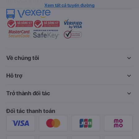
Hải Phòng đi Hà Nội
Xem tất cả tuyến đường
keyboard_arrow_down
Về chúng tôi
keyboard_arrow_down
Hỗ trợ
keyboard_arrow_down
Trở thành đối tác
Đối tác thanh toán