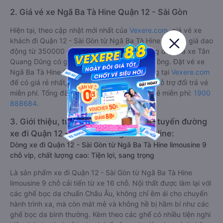
2. Giá vé xe Ngã Ba Tà Hine Quận 12 - Sài Gòn
Hiện tại, theo cập nhật mới nhất của
Vexere.com
, giá vé xe
khách đi Quận 12 - Sài Gòn từ Ngã Ba Tà Hine có mức giá dao
động từ 350000 đồng - 350000 đồng. Trong đó, nhà xe Tân
Quang Dũng có giá vé rẻ nhất, chỉ 350000 đồng. Đặt vé xe
Ngã Ba Tà Hine Quận 12 - Sài Gòn chính hãng tại
Vexere.com
để có giá rẻ nhất, đảm bảo giữ chỗ 100% và hỗ trợ đổi trả vé
miễn phí. Tổng đài tư vấn, đặt vé và đổi trả vé miễn phí:
1900
888684
.
3. Giới thiệu, tư vấn các dòng xe chạy tuyến đường
xe đi Quận 12 - Sài Gòn từ Ngã Ba Tà Hine:
Dòng xe đi Quận 12 - Sài Gòn từ Ngã Ba Tà Hine limousine 9
chỗ vip, chất lượng cao: Tiện lợi, sang trọng
Là sản phẩm xe đi Quận 12 - Sài Gòn từ Ngã Ba Tà Hine
limousine 9 chỗ cải tiến từ xe 16 chỗ. Nội thất được làm lại với
các ghế bọc da chuẩn Châu Âu, không chỉ êm ái cho chuyến
hành trình xa, mà còn mát mẻ và không hề bị hầm bí như các
ghế bọc da bình thường. Kèm theo các ghế có nhiều tiện nghi