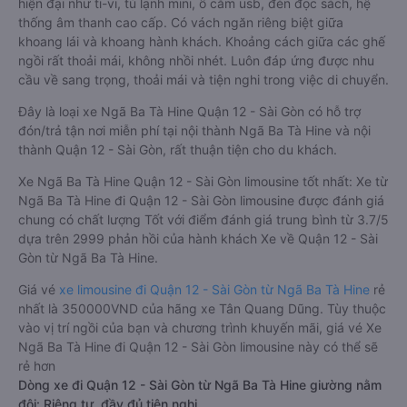
hiện đại như ti-vi, tủ lạnh mini, ổ cắm usb, đèn đọc sách, hệ
thống âm thanh cao cấp. Có vách ngăn riêng biệt giữa
khoang lái và khoang hành khách. Khoảng cách giữa các ghế
ngồi rất thoải mái, không nhồi nhét. Luôn đáp ứng được nhu
cầu về sang trọng, thoải mái và tiện nghi trong việc di chuyển.
Đây là loại xe Ngã Ba Tà Hine Quận 12 - Sài Gòn có hỗ trợ
đón/trả tận nơi miễn phí tại nội thành Ngã Ba Tà Hine và nội
thành Quận 12 - Sài Gòn, rất thuận tiện cho du khách.
Xe Ngã Ba Tà Hine Quận 12 - Sài Gòn limousine tốt nhất: Xe từ
Ngã Ba Tà Hine đi Quận 12 - Sài Gòn limousine được đánh giá
chung có chất lượng Tốt với điểm đánh giá trung bình từ 3.7/5
dựa trên 2999 phản hồi của hành khách Xe về Quận 12 - Sài
Gòn từ Ngã Ba Tà Hine.
Giá vé
xe limousine đi Quận 12 - Sài Gòn từ Ngã Ba Tà Hine
rẻ
nhất là 350000VND của hãng xe Tân Quang Dũng. Tùy thuộc
vào vị trí ngồi của bạn và chương trình khuyến mãi, giá vé Xe
Ngã Ba Tà Hine đi Quận 12 - Sài Gòn limousine này có thể sẽ
rẻ hơn
Dòng xe đi Quận 12 - Sài Gòn từ Ngã Ba Tà Hine giường nằm
đôi: Riêng tư, đầy đủ tiện nghi