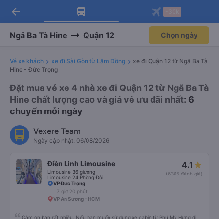
arrow_back
Tải app Vexere ngay!
Tải app Vexere
-30k
Mở app
Mở app
Nhận ưu đãi thành viên độc
-30k/ghế khi đặt vé máy bay qua
quyền
app
Ngã Ba Tà Hine
Quận 12
Chọn ngày
Vé xe khách
xe đi Sài Gòn từ Lâm Đồng
xe đi Quận 12 từ Ngã Ba Tà
Hine - Đức Trọng
Đặt mua vé xe 4 nhà xe đi Quận 12 từ Ngã Ba Tà
Hine chất lượng cao và giá vé ưu đãi nhất
: 6
chuyến mỗi ngày
Vexere Team
Ngày cập nhật: 06/08/2026
Điền Linh Limousine
4.1
Limousine 36 giường
(6365 đánh giá)
Limousine 24 Phòng Đôi
VP Đức Trọng
7 giờ 20 phút
VP An Sương - HCM
Cảm ơn bạn rất nhiều. Nếu bạn muốn sử dụng xe cabin từ Phú Mỹ Hưng đi