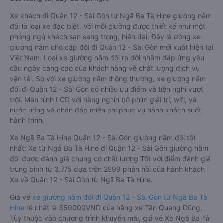
Xe khách đi Quận 12 - Sài Gòn từ Ngã Ba Tà Hine giường nằm
đôi là loại xe đặc biệt. Với mỗi giường được thiết kế như một
phòng ngủ khách sạn sang trọng, hiện đại. Đây là dòng xe
giường nằm cho cặp đôi đi Quận 12 - Sài Gòn mới xuất hiện tại
Việt Nam. Loại xe giường nằm đôi ra đời nhằm đáp ứng yêu
cầu ngày càng cao của khách hàng về chất lượng dịch vụ
vận tải. So với xe giường nằm thông thường, xe giường nằm
đôi đi Quận 12 - Sài Gòn có nhiều ưu điểm và tiện nghi vượt
trội. Màn hình LCD với hàng nghìn bộ phim giải trí, wifi, và
nước uống và chăn đắp miễn phí phục vụ hành khách suốt
hành trình.
Xe Ngã Ba Tà Hine Quận 12 - Sài Gòn giường nằm đôi tốt
nhất: Xe từ Ngã Ba Tà Hine đi Quận 12 - Sài Gòn giường nằm
đôi được đánh giá chung có chất lượng Tốt với điểm đánh giá
trung bình từ 3.7/5 dựa trên 2999 phản hồi của hành khách
Xe về Quận 12 - Sài Gòn từ Ngã Ba Tà Hine.
Giá vé
xe giường nằm đôi đi Quận 12 - Sài Gòn từ Ngã Ba Tà
Hine
rẻ nhất là 350000VND của hãng xe Tân Quang Dũng.
Tùy thuộc vào chương trình khuyến mãi, giá vé Xe Ngã Ba Tà