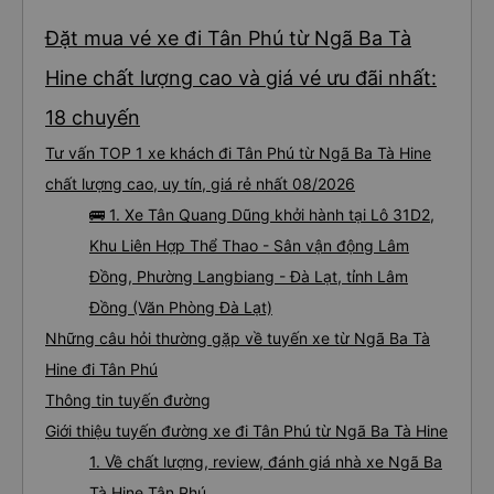
mình cứ phải mang cái mền mỏng để lót nằm. Chúc hãng xe luôn suôn sẻ
,thượng lộ bình an Hẹn gặp lại chuyến 5 giờ sáng mai
Đặt mua vé xe đi Tân Phú từ Ngã Ba Tà
Hine chất lượng cao và giá vé ưu đãi nhất:
18 chuyến
Tư vấn TOP 1 xe khách đi Tân Phú từ Ngã Ba Tà Hine
chất lượng cao, uy tín, giá rẻ nhất 08/2026
🚌 1. Xe Tân Quang Dũng khởi hành tại Lô 31D2,
Khu Liên Hợp Thể Thao - Sân vận động Lâm
Đồng, Phường Langbiang - Đà Lạt, tỉnh Lâm
Đồng (Văn Phòng Đà Lạt)
Những câu hỏi thường gặp về tuyến xe từ Ngã Ba Tà
Hine đi Tân Phú
Thông tin tuyến đường
Giới thiệu tuyến đường xe đi Tân Phú từ Ngã Ba Tà Hine
1. Về chất lượng, review, đánh giá nhà xe Ngã Ba
Tà Hine Tân Phú