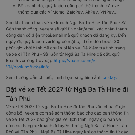
Bên cạnh đó, quý khách cũng có thể thanh toán vé
thông qua các ví Momo, ZaloPay, AirPay, VNPay,…
Sau khi thanh toán vé xe khách Ngã Ba Tà Hine Tân Phú - Sài
Gòn thành công, Vexere sẽ gửi tin nhắn/email xác nhận thành
công đến số điện thoại/email mà quý khách đã đăng ký. Đến
ngày đi, quý khách vui lòng có mặt tại điểm đón trước 30
phút giờ khởi hành để chuẩn bị lên xe. Để kiểm tra tình trạng
vé xe đi Tân Phú - Sài Gòn từ Ngã Ba Tà Hine đã đặt, quý
khách vui lòng truy cập
https://vexere.com/vi-
VN/booking/ticketinfo
Xem hướng dẫn chi tiết, minh họa bằng hình ảnh
tại đây.
Đặt vé xe Tết 2027 từ Ngã Ba Tà Hine đi
Tân Phú
Vé xe tết 2027 từ Ngã Ba Tà Hine đi Tân Phú vẫn chưa được
công bố. Vexere.com sẽ sớm thông báo cho các bạn thông tin
vé xe Tết 2027 bao gồm giá vé, lịch trình, ngày giờ bán vé
của các hãng xe khách đi tuyến đường Ngã Ba Tà Hine - Tân
Phú và Tân Phú - Ngã Ba Tà Hine ngay khi có thông tin từ các