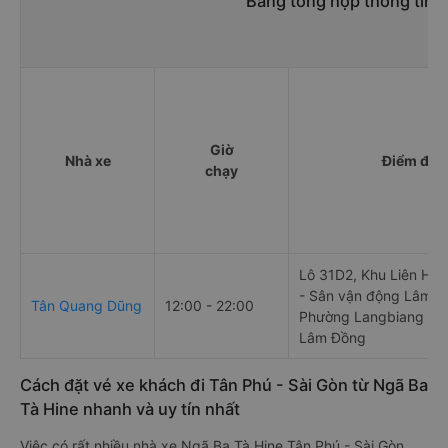
Bảng tổng hợp thông tin n
Giờ
Nhà xe
Điểm đi
chạy
Lô 31D2, Khu Liên Hợ
- Sân vận động Lâm Đ
Tân Quang Dũng
12:00 - 22:00
Phường Langbiang - Đà
Lâm Đồng
Cách đặt vé xe khách đi Tân Phú - Sài Gòn từ Ngã Ba
Tà Hine nhanh và uy tín nhất
Việc có rất nhiều nhà xe Ngã Ba Tà Hine Tân Phú - Sài Gòn