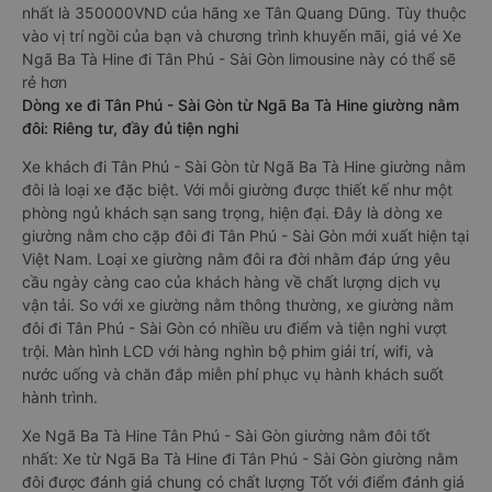
nhất là 350000VND của hãng xe Tân Quang Dũng. Tùy thuộc
vào vị trí ngồi của bạn và chương trình khuyến mãi, giá vé Xe
Ngã Ba Tà Hine đi Tân Phú - Sài Gòn limousine này có thể sẽ
rẻ hơn
Dòng xe đi Tân Phú - Sài Gòn từ Ngã Ba Tà Hine giường nằm
đôi: Riêng tư, đầy đủ tiện nghi
Xe khách đi Tân Phú - Sài Gòn từ Ngã Ba Tà Hine giường nằm
đôi là loại xe đặc biệt. Với mỗi giường được thiết kế như một
phòng ngủ khách sạn sang trọng, hiện đại. Đây là dòng xe
giường nằm cho cặp đôi đi Tân Phú - Sài Gòn mới xuất hiện tại
Việt Nam. Loại xe giường nằm đôi ra đời nhằm đáp ứng yêu
cầu ngày càng cao của khách hàng về chất lượng dịch vụ
vận tải. So với xe giường nằm thông thường, xe giường nằm
đôi đi Tân Phú - Sài Gòn có nhiều ưu điểm và tiện nghi vượt
trội. Màn hình LCD với hàng nghìn bộ phim giải trí, wifi, và
nước uống và chăn đắp miễn phí phục vụ hành khách suốt
hành trình.
Xe Ngã Ba Tà Hine Tân Phú - Sài Gòn giường nằm đôi tốt
nhất: Xe từ Ngã Ba Tà Hine đi Tân Phú - Sài Gòn giường nằm
đôi được đánh giá chung có chất lượng Tốt với điểm đánh giá