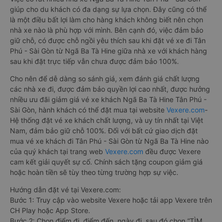
giúp cho du khách có đa dạng sự lựa chọn. Đây cũng có thể
là một điều bất lợi làm cho hàng khách không biết nên chọn
nhà xe nào là phù hợp với mình. Bên cạnh đó, việc đảm bảo
giữ chỗ, có được chỗ ngồi yêu thích sau khi đặt vé xe đi Tân
Phú - Sài Gòn từ Ngã Ba Tà Hine giữa nhà xe với khách hàng
sau khi đặt trực tiếp vẫn chưa được đảm bảo 100%.
Cho nên để dễ dàng so sánh giá, xem đánh giá chất lượng
các nhà xe đi, được đảm bảo quyền lợi cao nhất, được hưởng
nhiều ưu đãi giảm giá vé xe khách Ngã Ba Tà Hine Tân Phú -
Sài Gòn, hành khách có thể đặt mua tại website
Vexere.com
-
Hệ thống đặt vé xe khách chất lượng, và uy tín nhất tại Việt
Nam, đảm bảo giữ chỗ 100%. Đối với bất cứ giao dịch đặt
mua vé xe khách đi Tân Phú - Sài Gòn từ Ngã Ba Tà Hine nào
của quý khách tại trang web
Vexere.com
đều được Vexere
cam kết giải quyết sự cố. Chính sách tặng coupon giảm giá
hoặc hoàn tiền sẽ tùy theo từng trường hợp sự việc.
Hướng dẫn đặt vé tại Vexere.com:
Bước 1: Truy cập vào website Vexere hoặc tải app Vexere trên
CH Play hoặc App Store.
Bước 2: Chọn điểm đi, điểm đến, ngày đi, sau đó chọn “TÌM