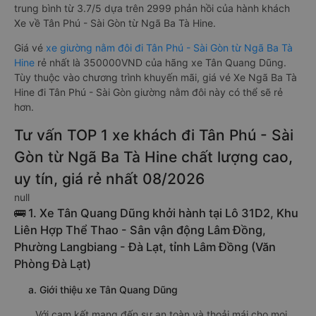
trung bình từ 3.7/5 dựa trên 2999 phản hồi của hành khách
Xe về Tân Phú - Sài Gòn từ Ngã Ba Tà Hine.
Giá vé
xe giường nằm đôi đi Tân Phú - Sài Gòn từ Ngã Ba Tà
Hine
rẻ nhất là 350000VND của hãng xe Tân Quang Dũng.
Tùy thuộc vào chương trình khuyến mãi, giá vé Xe Ngã Ba Tà
Hine đi Tân Phú - Sài Gòn giường nằm đôi này có thể sẽ rẻ
hơn.
Tư vấn TOP 1 xe khách đi Tân Phú - Sài
Gòn từ Ngã Ba Tà Hine chất lượng cao,
uy tín, giá rẻ nhất 08/2026
null
🚌 1. Xe Tân Quang Dũng khởi hành tại Lô 31D2, Khu
Liên Hợp Thể Thao - Sân vận động Lâm Đồng,
Phường Langbiang - Đà Lạt, tỉnh Lâm Đồng (Văn
Phòng Đà Lạt)
a. Giới thiệu xe Tân Quang Dũng
Với cam kết mang đến sự an toàn và thoải mái cho mọi