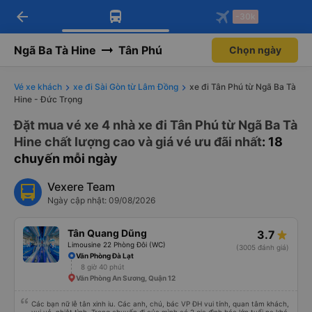
arrow_back
Tải app Vexere ngay!
Tải app Vexere
-30k
Mở app
Mở app
Nhận ưu đãi thành viên độc
-30k/ghế khi đặt vé máy bay qua
quyền
app
Ngã Ba Tà Hine
Tân Phú
Chọn ngày
Vé xe khách
xe đi Sài Gòn từ Lâm Đồng
xe đi Tân Phú từ Ngã Ba Tà
Hine - Đức Trọng
Đặt mua vé xe 4 nhà xe đi Tân Phú từ Ngã Ba Tà
Hine chất lượng cao và giá vé ưu đãi nhất
: 18
chuyến mỗi ngày
Vexere Team
Ngày cập nhật: 09/08/2026
Tân Quang Dũng
3.7
Limousine 22 Phòng Đôi (WC)
(3005 đánh giá)
Văn Phòng Đà Lạt
8 giờ 40 phút
Văn Phòng An Sương, Quận 12
Các bạn nữ lễ tân xinh iu. Các anh, chú, bác VP ĐH vui tính, quan tâm khách,