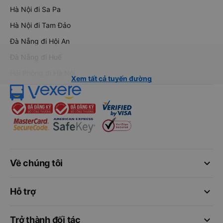
Hà Nội đi Sa Pa
Hà Nội đi Tam Đảo
Đà Nẵng đi Hội An
Đà Nẵng đi Huế
Hải Phòng đi Hà Nội
Xem tất cả tuyến đường
keyboard_arrow_down
Về chúng tôi
keyboard_arrow_down
Hỗ trợ
keyboard_arrow_down
Trở thành đối tác