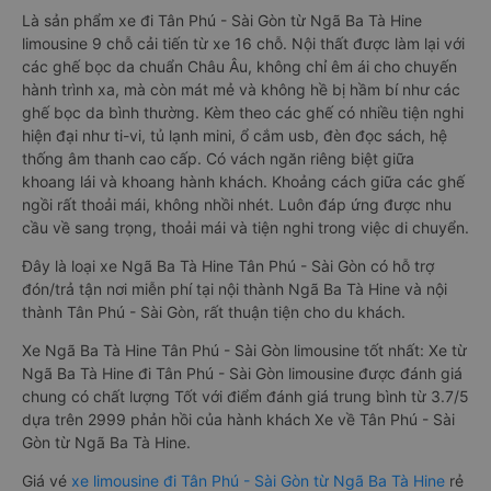
Là sản phẩm xe đi Tân Phú - Sài Gòn từ Ngã Ba Tà Hine
limousine 9 chỗ cải tiến từ xe 16 chỗ. Nội thất được làm lại với
các ghế bọc da chuẩn Châu Âu, không chỉ êm ái cho chuyến
hành trình xa, mà còn mát mẻ và không hề bị hầm bí như các
ghế bọc da bình thường. Kèm theo các ghế có nhiều tiện nghi
hiện đại như ti-vi, tủ lạnh mini, ổ cắm usb, đèn đọc sách, hệ
thống âm thanh cao cấp. Có vách ngăn riêng biệt giữa
khoang lái và khoang hành khách. Khoảng cách giữa các ghế
ngồi rất thoải mái, không nhồi nhét. Luôn đáp ứng được nhu
cầu về sang trọng, thoải mái và tiện nghi trong việc di chuyển.
Đây là loại xe Ngã Ba Tà Hine Tân Phú - Sài Gòn có hỗ trợ
đón/trả tận nơi miễn phí tại nội thành Ngã Ba Tà Hine và nội
thành Tân Phú - Sài Gòn, rất thuận tiện cho du khách.
Xe Ngã Ba Tà Hine Tân Phú - Sài Gòn limousine tốt nhất: Xe từ
Ngã Ba Tà Hine đi Tân Phú - Sài Gòn limousine được đánh giá
chung có chất lượng Tốt với điểm đánh giá trung bình từ 3.7/5
dựa trên 2999 phản hồi của hành khách Xe về Tân Phú - Sài
Gòn từ Ngã Ba Tà Hine.
Giá vé
xe limousine đi Tân Phú - Sài Gòn từ Ngã Ba Tà Hine
rẻ