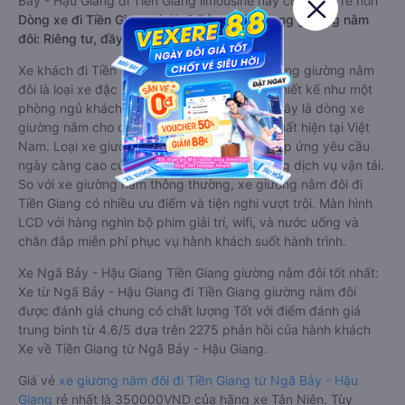
Bảy - Hậu Giang đi Tiền Giang limousine này có thể sẽ rẻ hơn
Dòng xe đi Tiền Giang từ Ngã Bảy - Hậu Giang giường nằm
đôi: Riêng tư, đầy đủ tiện nghi
Xe khách đi Tiền Giang từ Ngã Bảy - Hậu Giang giường nằm
đôi là loại xe đặc biệt. Với mỗi giường được thiết kế như một
phòng ngủ khách sạn sang trọng, hiện đại. Đây là dòng xe
giường nằm cho cặp đôi đi Tiền Giang mới xuất hiện tại Việt
Nam. Loại xe giường nằm đôi ra đời nhằm đáp ứng yêu cầu
ngày càng cao của khách hàng về chất lượng dịch vụ vận tải.
So với xe giường nằm thông thường, xe giường nằm đôi đi
Tiền Giang có nhiều ưu điểm và tiện nghi vượt trội. Màn hình
LCD với hàng nghìn bộ phim giải trí, wifi, và nước uống và
chăn đắp miễn phí phục vụ hành khách suốt hành trình.
Xe Ngã Bảy - Hậu Giang Tiền Giang giường nằm đôi tốt nhất:
Xe từ Ngã Bảy - Hậu Giang đi Tiền Giang giường nằm đôi
được đánh giá chung có chất lượng Tốt với điểm đánh giá
trung bình từ 4.6/5 dựa trên 2275 phản hồi của hành khách
Xe về Tiền Giang từ Ngã Bảy - Hậu Giang.
Giá vé
xe giường nằm đôi đi Tiền Giang từ Ngã Bảy - Hậu
Giang
rẻ nhất là 350000VND của hãng xe Tân Niên. Tùy