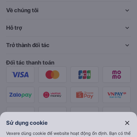
keyboard_arrow_down
Về chúng tôi
keyboard_arrow_down
Hỗ trợ
keyboard_arrow_down
Trở thành đối tác
Đối tác thanh toán
close
Sử dụng cookie
Vexere dùng cookie để website hoạt động ổn định. Bạn có thể