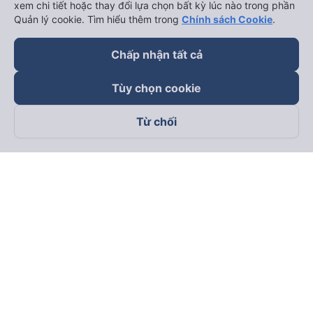
xem chi tiết hoặc thay đổi lựa chọn bất kỳ lúc nào trong phần
Quản lý cookie. Tìm hiểu thêm trong
Chính sách Cookie
.
Chấp nhận tất cả
Tùy chọn cookie
Từ chối
Theo dõi chúng tôi trên
Facebook
Tiktok
Youtube
Công ty TNHH Thương Mại Dịch Vụ Vexere
Địa chỉ đăng ký kinh doanh: 8C Chữ Đồng Tử, Phường Tân
Sơn Nhất, TP. Hồ Chí Minh, Việt Nam
Địa chỉ
:
Lầu 2, toà nhà H3 Circo Hoàng Diệu, 384 Hoàng Diệu,
Phường Khánh Hội, TP Hồ Chí Minh, Việt Nam
Tầng 3, toà nhà 101 Láng Hạ, 101 Láng Hạ, Phường Láng, TP.
Hà Nội, Việt Nam