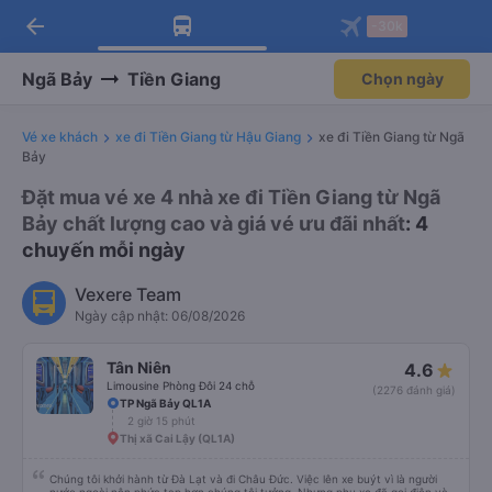
arrow_back
Tải app Vexere ngay!
Tải app Vexere
-30k
Mở app
Mở app
Nhận ưu đãi thành viên độc
-30k/ghế khi đặt vé máy bay qua
quyền
app
Ngã Bảy
Tiền Giang
Chọn ngày
Vé xe khách
xe đi Tiền Giang từ Hậu Giang
xe đi Tiền Giang từ Ngã
Bảy
Đặt mua vé xe 4 nhà xe đi Tiền Giang từ Ngã
Bảy chất lượng cao và giá vé ưu đãi nhất
: 4
chuyến mỗi ngày
Vexere Team
Ngày cập nhật: 06/08/2026
Tân Niên
4.6
Limousine Phòng Đôi 24 chỗ
(2276 đánh giá)
TP Ngã Bảy QL1A
2 giờ 15 phút
Thị xã Cai Lậy (QL1A)
Chúng tôi khởi hành từ Đà Lạt và đi Châu Đức. Việc lên xe buýt vì là người