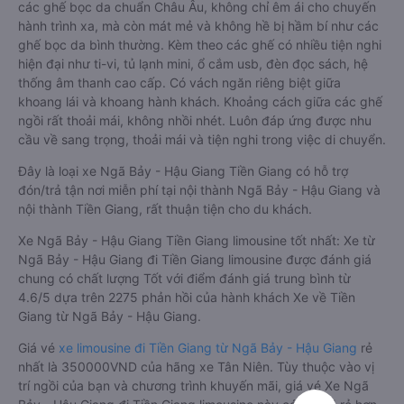
các ghế bọc da chuẩn Châu Âu, không chỉ êm ái cho chuyến
hành trình xa, mà còn mát mẻ và không hề bị hầm bí như các
ghế bọc da bình thường. Kèm theo các ghế có nhiều tiện nghi
hiện đại như ti-vi, tủ lạnh mini, ổ cắm usb, đèn đọc sách, hệ
thống âm thanh cao cấp. Có vách ngăn riêng biệt giữa
khoang lái và khoang hành khách. Khoảng cách giữa các ghế
ngồi rất thoải mái, không nhồi nhét. Luôn đáp ứng được nhu
cầu về sang trọng, thoải mái và tiện nghi trong việc di chuyển.
Đây là loại xe Ngã Bảy - Hậu Giang Tiền Giang có hỗ trợ
đón/trả tận nơi miễn phí tại nội thành Ngã Bảy - Hậu Giang và
nội thành Tiền Giang, rất thuận tiện cho du khách.
Xe Ngã Bảy - Hậu Giang Tiền Giang limousine tốt nhất: Xe từ
Ngã Bảy - Hậu Giang đi Tiền Giang limousine được đánh giá
chung có chất lượng Tốt với điểm đánh giá trung bình từ
4.6/5 dựa trên 2275 phản hồi của hành khách Xe về Tiền
Giang từ Ngã Bảy - Hậu Giang.
Giá vé
xe limousine đi Tiền Giang từ Ngã Bảy - Hậu Giang
rẻ
nhất là 350000VND của hãng xe Tân Niên. Tùy thuộc vào vị
trí ngồi của bạn và chương trình khuyến mãi, giá vé Xe Ngã