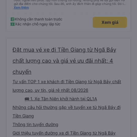
nước ngoài nên phức tạp hơn chúng tôi tưởng. Nhưng phụ xe đã gọi điện và
gửi địa điểm cho chúng tôi. Sau đó, anh ấy đích thân đi giúp chúng tôi. Đó là
lần đầu tiên đi xe giường nằm với hai đứa trẻ nhỏ khá thú vị. Chúng tôi không
Xem thêm
chắc chắn khi nào xe sẽ dừng lại để nghỉ hoặc ăn uống. Tôi rất ngạc nhiên
khi xe dừng lại lúc nửa đêm ở Cần Thơ và mọi người xuống xe ăn. Khi đến
điểm dừng, họ đánh thức chúng tôi dậy và đảm bảo chúng tôi đã sẵn sàng.
Không cần thanh toán trước
Xem giá
Nhìn chung, đó là một trải nghiệm tốt. Mỗi giường đều có gối và chăn, và đủ
Xác nhận chỗ ngay lập tức
chỗ cho 1 người lớn và 1 trẻ em nằm thoải mái.
Đặt mua vé xe đi Tiền Giang từ Ngã Bảy
chất lượng cao và giá vé ưu đãi nhất: 4
chuyến
Tư vấn TOP 1 xe khách đi Tiền Giang từ Ngã Bảy chất
lượng cao, uy tín, giá rẻ nhất 08/2026
🚌 1. Xe Tân Niên khởi hành tại QL1A
Những câu hỏi thường gặp về tuyến xe từ Ngã Bảy đi
Tiền Giang
Thông tin tuyến đường
Giới thiệu tuyến đường xe đi Tiền Giang từ Ngã Bảy