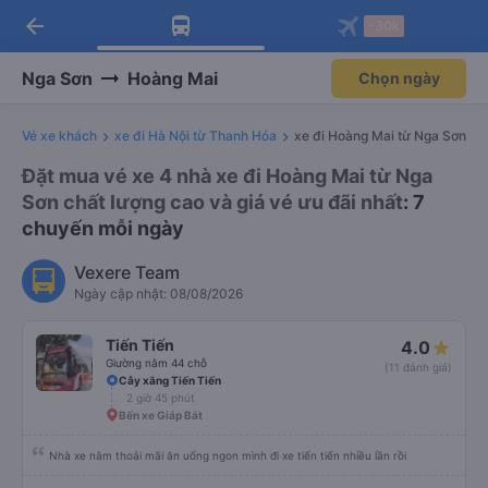
arrow_back
Tải app Vexere ngay!
Tải app Vexere
-30k
Mở app
Mở app
Nhận ưu đãi thành viên độc
-30k/ghế khi đặt vé máy bay qua
quyền
app
Nga Sơn
Hoàng Mai
Chọn ngày
Vé xe khách
xe đi Hà Nội từ Thanh Hóa
xe đi Hoàng Mai từ Nga Sơn
Đặt mua vé xe 4 nhà xe đi Hoàng Mai từ Nga
Sơn chất lượng cao và giá vé ưu đãi nhất
: 7
chuyến mỗi ngày
Vexere Team
Ngày cập nhật: 08/08/2026
Tiến Tiến
4.0
Giường nằm 44 chỗ
(11 đánh giá)
Cây xăng Tiến Tiến
2 giờ 45 phút
Bến xe Giáp Bát
Nhà xe nằm thoải mãi ăn uống ngon mình đi xe tiến tiến nhiều lần rồi