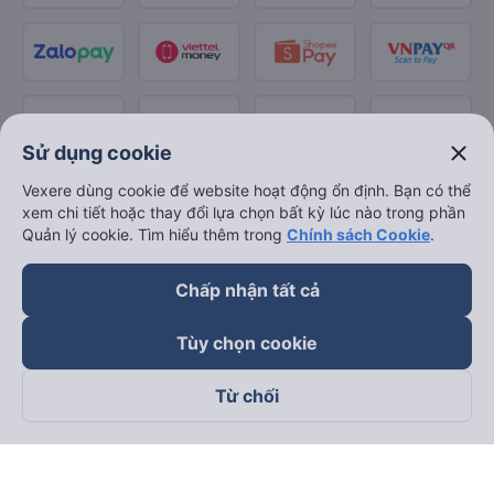
close
Sử dụng cookie
Vexere dùng cookie để website hoạt động ổn định. Bạn có thể
xem chi tiết hoặc thay đổi lựa chọn bất kỳ lúc nào trong phần
Quản lý cookie. Tìm hiểu thêm trong
Chính sách Cookie
.
Chấp nhận tất cả
Tùy chọn cookie
Từ chối
Theo dõi chúng tôi trên
Facebook
Tiktok
Youtube