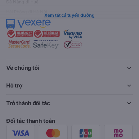
Đà Nẵng đi Huế
Hải Phòng đi Hà Nội
Xem tất cả tuyến đường
keyboard_arrow_down
Về chúng tôi
keyboard_arrow_down
Hỗ trợ
keyboard_arrow_down
Trở thành đối tác
Đối tác thanh toán