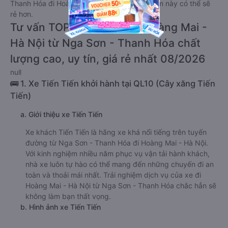
Thanh Hóa đi Hoàng Mai - Hà Nội giường nằm này có thể sẽ
rẻ hơn.
Tư vấn TOP 1 xe khách đi Hoàng Mai -
Hà Nội từ Nga Sơn - Thanh Hóa chất
lượng cao, uy tín, giá rẻ nhất 08/2026
null
🚌 1. Xe Tiến Tiến khởi hành tại QL10 (Cây xăng Tiến
Tiến)
a. Giới thiệu xe Tiến Tiến
Xe khách Tiến Tiến là hãng xe khá nổi tiếng trên tuyến
đường từ Nga Sơn - Thanh Hóa đi Hoàng Mai - Hà Nội.
Với kinh nghiệm nhiều năm phục vụ vận tải hành khách,
nhà xe luôn tự hào có thể mang đến những chuyến đi an
toàn và thoải mái nhất. Trải nghiệm dịch vụ của xe đi
Hoàng Mai - Hà Nội từ Nga Sơn - Thanh Hóa chắc hẳn sẽ
không làm bạn thất vọng.
b. Hình ảnh xe Tiến Tiến