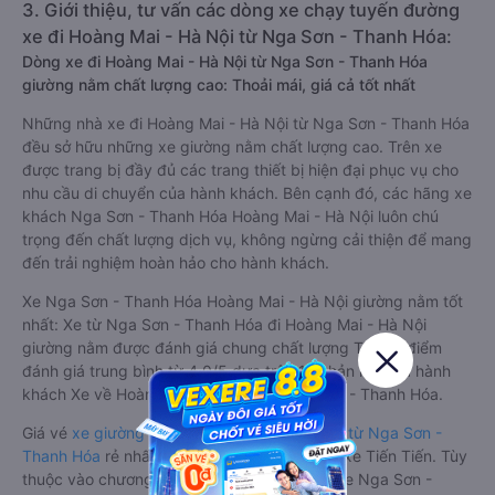
3. Giới thiệu, tư vấn các dòng xe chạy tuyến đường
xe đi Hoàng Mai - Hà Nội từ Nga Sơn - Thanh Hóa:
Dòng xe đi Hoàng Mai - Hà Nội từ Nga Sơn - Thanh Hóa
giường nằm chất lượng cao: Thoải mái, giá cả tốt nhất
Những nhà xe đi Hoàng Mai - Hà Nội từ Nga Sơn - Thanh Hóa
đều sở hữu những xe giường nằm chất lượng cao. Trên xe
được trang bị đầy đủ các trang thiết bị hiện đại phục vụ cho
nhu cầu di chuyển của hành khách. Bên cạnh đó, các hãng xe
khách Nga Sơn - Thanh Hóa Hoàng Mai - Hà Nội luôn chú
trọng đến chất lượng dịch vụ, không ngừng cải thiện để mang
đến trải nghiệm hoàn hảo cho hành khách.
Xe Nga Sơn - Thanh Hóa Hoàng Mai - Hà Nội giường nằm tốt
nhất: Xe từ Nga Sơn - Thanh Hóa đi Hoàng Mai - Hà Nội
giường nằm được đánh giá chung chất lượng Tốt với điểm
đánh giá trung bình từ 4.0/5 dựa trên 11 phản hồi của hành
khách Xe về Hoàng Mai - Hà Nội từ Nga Sơn - Thanh Hóa.
Giá vé
xe giường nằm đi Hoàng Mai - Hà Nội từ Nga Sơn -
Thanh Hóa
rẻ nhất là 150000VND của hãng xe Tiến Tiến. Tùy
thuộc vào chương trình khuyến mãi, giá vé Xe Nga Sơn -