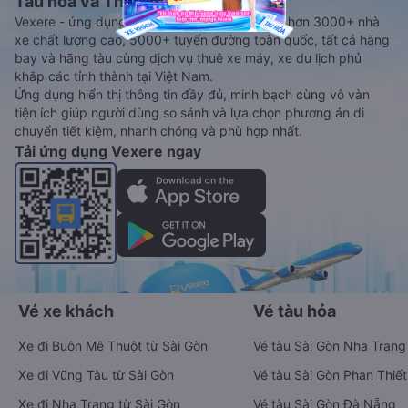
Tàu hoả và Thuê xe
Vexere - ứng dụng đặt vé đa phương tiện với hơn 3000+ nhà
xe chất lượng cao, 5000+ tuyến đường toàn quốc, tất cả hãng
bay và hãng tàu cùng dịch vụ thuê xe máy, xe du lịch phủ
khắp các tỉnh thành tại Việt Nam.
Ứng dụng hiển thị thông tin đầy đủ, minh bạch cùng vô vàn
tiện ích giúp người dùng so sánh và lựa chọn phương án di
chuyển tiết kiệm, nhanh chóng và phù hợp nhất.
Tải ứng dụng Vexere ngay
Vé xe khách
Vé tàu hỏa
Xe đi Buôn Mê Thuột từ Sài Gòn
Vé tàu Sài Gòn Nha Trang
Xe đi Vũng Tàu từ Sài Gòn
Vé tàu Sài Gòn Phan Thiết
Xe đi Nha Trang từ Sài Gòn
Vé tàu Sài Gòn Đà Nẵng