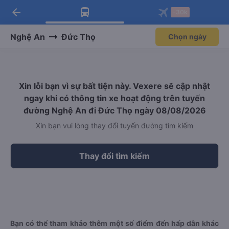
arrow_back
Tải app Vexere ngay!
Tải app Vexere
-30k
Mở app
Mở app
Nhận ưu đãi thành viên độc
-30k/ghế khi đặt vé máy bay qua
quyền
app
Nghệ An
Đức Thọ
Chọn ngày
Xin lỗi bạn vì sự bất tiện này. Vexere sẽ cập nhật
ngay khi có thông tin xe hoạt động trên tuyến
đường Nghệ An đi Đức Thọ ngày 08/08/2026
Xin bạn vui lòng thay đổi tuyến đường tìm kiếm
Thay đổi tìm kiếm
Bạn có thể tham khảo thêm một số điểm đến hấp dẫn khác