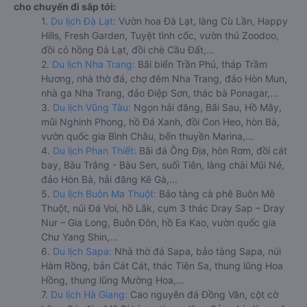
cho chuyến đi sắp tới:
1.
Du lịch Đà Lạt:
Vườn hoa Đà Lạt, làng Cù Lần, Happy
Hills, Fresh Garden, Tuyệt tình cốc, vườn thú Zoodoo,
đồi cỏ hồng Đà Lạt, đồi chè Cầu Đất,...
2.
Du lịch Nha Trang:
Bãi biển Trần Phú, tháp Trầm
Hương, nhà thờ đá, chợ đêm Nha Trang, đảo Hòn Mun,
nhà ga Nha Trang, đảo Điệp Sơn, thác bà Ponagar,...
3.
Du lịch Vũng Tàu:
Ngọn hải đăng, Bãi Sau, Hồ Mây,
mũi Nghinh Phong, hồ Đá Xanh, đồi Con Heo, hòn Bà,
vườn quốc gia Bình Châu, bến thuyền Marina,...
4.
Du lịch Phan Thiết:
Bãi đá Ông Địa, hòn Rơm, đồi cát
bay, Bàu Trắng - Bàu Sen, suối Tiên, làng chài Mũi Né,
đảo Hòn Bà, hải đăng Kê Gà,...
5.
Du lịch Buôn Ma Thuột:
Bảo tàng cà phê Buôn Mê
Thuột, núi Đá Voi, hồ Lắk, cụm 3 thác Dray Sap – Dray
Nur – Gia Long, Buôn Đôn, hồ Ea Kao, vườn quốc gia
Chư Yang Shin,...
6.
Du lịch Sapa:
Nhà thờ đá Sapa, bảo tàng Sapa, núi
Hàm Rồng, bản Cát Cát, thác Tiên Sa, thung lũng Hoa
Hồng, thung lũng Mường Hoa,...
7.
Du lịch Hà Giang:
Cao nguyên đá Đồng Văn, cột cờ