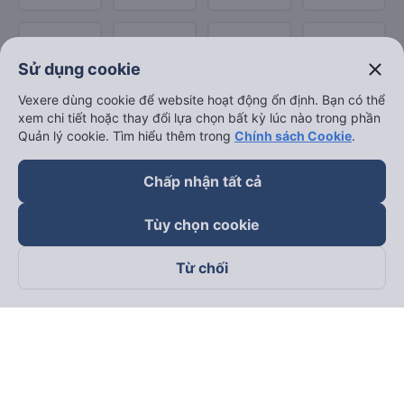
close
Sử dụng cookie
Vexere dùng cookie để website hoạt động ổn định. Bạn có thể
xem chi tiết hoặc thay đổi lựa chọn bất kỳ lúc nào trong phần
Quản lý cookie. Tìm hiểu thêm trong
Chính sách Cookie
.
Chấp nhận tất cả
Tùy chọn cookie
Từ chối
Theo dõi chúng tôi trên
Facebook
Tiktok
Youtube
Công ty TNHH Thương Mại Dịch Vụ Vexere