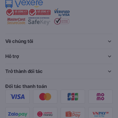
keyboard_arrow_down
Về chúng tôi
keyboard_arrow_down
Hỗ trợ
keyboard_arrow_down
Trở thành đối tác
Đối tác thanh toán