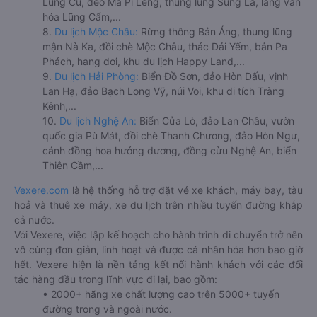
Lũng Cú, đèo Mã Pí Lèng, thung lũng Sủng Là, làng văn
hóa Lũng Cẩm,...
8.
Du lịch Mộc Châu:
Rừng thông Bản Áng, thung lũng
mận Nà Ka, đồi chè Mộc Châu, thác Dải Yếm, bản Pa
Phách, hang dơi, khu du lịch Happy Land,...
9.
Du lịch Hải Phòng:
Biển Đồ Sơn, đảo Hòn Dấu, vịnh
Lan Hạ, đảo Bạch Long Vỹ, núi Voi, khu di tích Tràng
Kênh,...
10.
Du lịch Nghệ An:
Biển Cửa Lò, đảo Lan Châu, vườn
quốc gia Pù Mát, đồi chè Thanh Chương, đảo Hòn Ngư,
cánh đồng hoa hướng dương, đồng cừu Nghệ An, biển
Thiên Cầm,...
Vexere.com
là hệ thống hỗ trợ đặt vé xe khách, máy bay, tàu
hoả và thuê xe máy, xe du lịch trên nhiều tuyến đường khắp
cả nước.
Với Vexere, việc lập kế hoạch cho hành trình di chuyển trở nên
vô cùng đơn giản, linh hoạt và được cá nhân hóa hơn bao giờ
hết. Vexere hiện là nền tảng kết nối hành khách với các đối
tác hàng đầu trong lĩnh vực đi lại, bao gồm:
• 2000+ hãng xe chất lượng cao trên 5000+ tuyến
đường trong và ngoài nước.