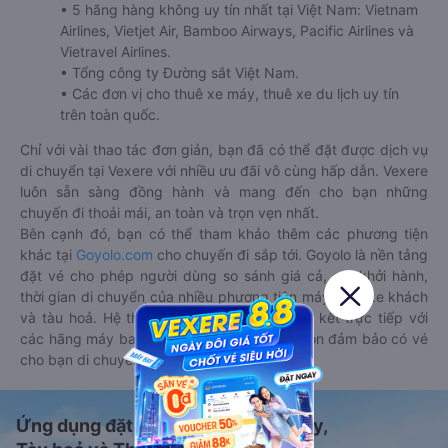
• 5 hãng hàng không uy tín nhất tại Việt Nam: Vietnam
Airlines, Vietjet Air, Bamboo Airways, Pacific Airlines và
Vietravel Airlines.
• Tổng công ty Đường sắt Việt Nam.
• Các đơn vị cho thuê xe máy, thuê xe du lịch uy tín
trên toàn quốc.
Chỉ với vài thao tác đơn giản, bạn đã có thể đặt được dịch vụ
di chuyển tại Vexere với nhiều ưu đãi vô cùng hấp dẫn. Vexere
luôn sẵn sàng đồng hành và mang đến cho bạn những
chuyến đi thoải mái, an toàn và trọn vẹn nhất.
Bên cạnh đó, bạn có thể tham khảo thêm các phương tiện
khác tại
Goyolo.com
cho chuyến đi sắp tới. Goyolo là nền tảng
đặt vé cho phép người dùng so sánh giá cả, giờ khởi hành,
thời gian di chuyển của nhiều phương tiện máy bay, xe khách
và tàu hoả. Hệ thống của Goyolo được liên kết trực tiếp với
các hãng máy bay, xe khách và tàu hoả, luôn đảm bảo có vé
cho bạn di chuyển.
Ứng dụng đặt vé Xe khách, Máy bay,