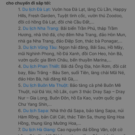
cho chuyến đi sắp tới:
1.
Du lịch Đà Lạt:
Vườn hoa Đà Lạt, làng Cù Lần, Happy
Hills, Fresh Garden, Tuyệt tình cốc, vườn thú Zoodoo,
đồi cỏ hồng Đà Lạt, đồi chè Cầu Đất,...
2.
Du lịch Nha Trang:
Bãi biển Trần Phú, tháp Trầm
Hương, nhà thờ đá, chợ đêm Nha Trang, đảo Hòn Mun,
nhà ga Nha Trang, đảo Điệp Sơn, thác bà Ponagar,...
3.
Du lịch Vũng Tàu:
Ngọn hải đăng, Bãi Sau, Hồ Mây,
mũi Nghinh Phong, hồ Đá Xanh, đồi Con Heo, hòn Bà,
vườn quốc gia Bình Châu, bến thuyền Marina,...
4.
Du lịch Phan Thiết:
Bãi đá Ông Địa, hòn Rơm, đồi cát
bay, Bàu Trắng - Bàu Sen, suối Tiên, làng chài Mũi Né,
đảo Hòn Bà, hải đăng Kê Gà,...
5.
Du lịch Buôn Ma Thuột:
Bảo tàng cà phê Buôn Mê
Thuột, núi Đá Voi, hồ Lắk, cụm 3 thác Dray Sap – Dray
Nur – Gia Long, Buôn Đôn, hồ Ea Kao, vườn quốc gia
Chư Yang Shin,...
6.
Du lịch Sapa:
Nhà thờ đá Sapa, bảo tàng Sapa, núi
Hàm Rồng, bản Cát Cát, thác Tiên Sa, thung lũng Hoa
Hồng, thung lũng Mường Hoa,...
7.
Du lịch Hà Giang:
Cao nguyên đá Đồng Văn, cột cờ