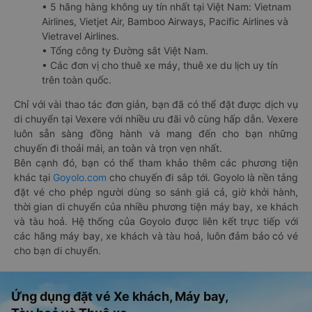
• 5 hãng hàng không uy tín nhất tại Việt Nam: Vietnam
Airlines, Vietjet Air, Bamboo Airways, Pacific Airlines và
Vietravel Airlines.
• Tổng công ty Đường sắt Việt Nam.
• Các đơn vị cho thuê xe máy, thuê xe du lịch uy tín
trên toàn quốc.
Chỉ với vài thao tác đơn giản, bạn đã có thể đặt được dịch vụ
di chuyển tại Vexere với nhiều ưu đãi vô cùng hấp dẫn. Vexere
luôn sẵn sàng đồng hành và mang đến cho bạn những
chuyến đi thoải mái, an toàn và trọn vẹn nhất.
Bên cạnh đó, bạn có thể tham khảo thêm các phương tiện
khác tại
Goyolo.com
cho chuyến đi sắp tới. Goyolo là nền tảng
đặt vé cho phép người dùng so sánh giá cả, giờ khởi hành,
thời gian di chuyển của nhiều phương tiện máy bay, xe khách
và tàu hoả. Hệ thống của Goyolo được liên kết trực tiếp với
các hãng máy bay, xe khách và tàu hoả, luôn đảm bảo có vé
cho bạn di chuyển.
Ứng dụng đặt vé Xe khách, Máy bay,