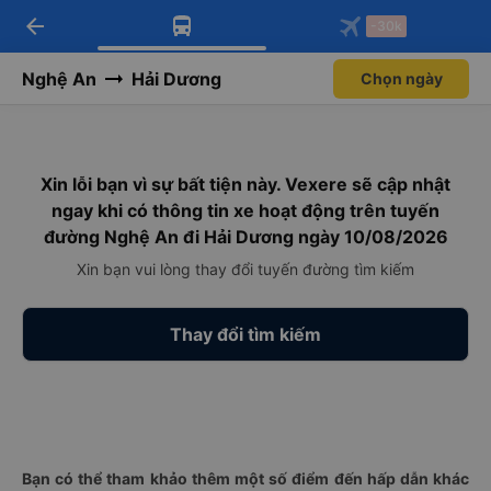
arrow_back
Tải app Vexere ngay!
Tải app Vexere
-30k
Mở app
Mở app
Nhận ưu đãi thành viên độc
-30k/ghế khi đặt vé máy bay qua
quyền
app
Nghệ An
Hải Dương
Chọn ngày
Xin lỗi bạn vì sự bất tiện này. Vexere sẽ cập nhật
ngay khi có thông tin xe hoạt động trên tuyến
đường Nghệ An đi Hải Dương ngày 10/08/2026
Xin bạn vui lòng thay đổi tuyến đường tìm kiếm
Thay đổi tìm kiếm
Bạn có thể tham khảo thêm một số điểm đến hấp dẫn khác