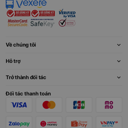
keyboard_arrow_down
Về chúng tôi
keyboard_arrow_down
Hỗ trợ
keyboard_arrow_down
Trở thành đối tác
Đối tác thanh toán