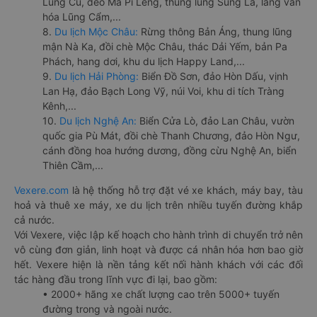
Lũng Cú, đèo Mã Pí Lèng, thung lũng Sủng Là, làng văn
hóa Lũng Cẩm,...
8.
Du lịch Mộc Châu:
Rừng thông Bản Áng, thung lũng
mận Nà Ka, đồi chè Mộc Châu, thác Dải Yếm, bản Pa
Phách, hang dơi, khu du lịch Happy Land,...
9.
Du lịch Hải Phòng:
Biển Đồ Sơn, đảo Hòn Dấu, vịnh
Lan Hạ, đảo Bạch Long Vỹ, núi Voi, khu di tích Tràng
Kênh,...
10.
Du lịch Nghệ An:
Biển Cửa Lò, đảo Lan Châu, vườn
quốc gia Pù Mát, đồi chè Thanh Chương, đảo Hòn Ngư,
cánh đồng hoa hướng dương, đồng cừu Nghệ An, biển
Thiên Cầm,...
Vexere.com
là hệ thống hỗ trợ đặt vé xe khách, máy bay, tàu
hoả và thuê xe máy, xe du lịch trên nhiều tuyến đường khắp
cả nước.
Với Vexere, việc lập kế hoạch cho hành trình di chuyển trở nên
vô cùng đơn giản, linh hoạt và được cá nhân hóa hơn bao giờ
hết. Vexere hiện là nền tảng kết nối hành khách với các đối
tác hàng đầu trong lĩnh vực đi lại, bao gồm:
• 2000+ hãng xe chất lượng cao trên 5000+ tuyến
đường trong và ngoài nước.