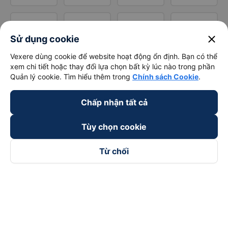
close
Sử dụng cookie
Vexere dùng cookie để website hoạt động ổn định. Bạn có thể
xem chi tiết hoặc thay đổi lựa chọn bất kỳ lúc nào trong phần
Quản lý cookie. Tìm hiểu thêm trong
Chính sách Cookie
.
Chấp nhận tất cả
Tùy chọn cookie
Từ chối
Theo dõi chúng tôi trên
Facebook
Tiktok
Youtube
Công ty TNHH Thương Mại Dịch Vụ Vexere