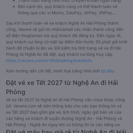
Thanh toán bằng hình thức chuyển khoản ngân hàng.
Bên cạnh đó, quý khách cũng có thể thanh toán vé
thông qua các ví Momo, ZaloPay, AirPay, VNPay,…
Sau khi thanh toán vé xe khách Nghệ An Hải Phòng thành
công, Vexere sẽ gửi tin nhắn/email xác nhận thành công đến
số điện thoại/email mà quý khách đã đăng ký. Đến ngày đi,
quý khách vui lòng có mặt tại điểm đón trước 30 phút giờ khởi
hành để chuẩn bị lên xe. Để kiểm tra tình trạng vé xe đi Hải
Phòng từ Nghệ An đã đặt, quý khách vui lòng truy cập
https://vexere.com/vi-VN/booking/ticketinfo
Xem hướng dẫn chi tiết, minh họa bằng hình ảnh
tại đây.
Đặt vé xe Tết 2027 từ Nghệ An đi Hải
Phòng
Vé xe tết 2027 từ Nghệ An đi Hải Phòng vẫn chưa được công
bố. Vexere.com sẽ sớm thông báo cho các bạn thông tin vé
xe Tết 2027 bao gồm giá vé, lịch trình, ngày giờ bán vé của
các hãng xe khách đi tuyến đường Nghệ An - Hải Phòng và
Hải Phòng - Nghệ An ngay khi có thông tin từ các hãng xe.
Đặt vé máy bay giá rẻ từ Nghệ An đi Hải