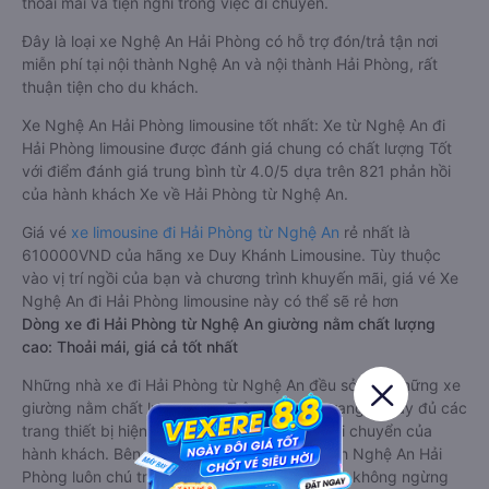
thoải mái và tiện nghi trong việc di chuyển.
Đây là loại xe Nghệ An Hải Phòng có hỗ trợ đón/trả tận nơi
miễn phí tại nội thành Nghệ An và nội thành Hải Phòng, rất
thuận tiện cho du khách.
Xe Nghệ An Hải Phòng limousine tốt nhất: Xe từ Nghệ An đi
Hải Phòng limousine được đánh giá chung có chất lượng Tốt
với điểm đánh giá trung bình từ 4.0/5 dựa trên 821 phản hồi
của hành khách Xe về Hải Phòng từ Nghệ An.
Giá vé
xe limousine đi Hải Phòng từ Nghệ An
rẻ nhất là
610000VND của hãng xe Duy Khánh Limousine. Tùy thuộc
vào vị trí ngồi của bạn và chương trình khuyến mãi, giá vé Xe
Nghệ An đi Hải Phòng limousine này có thể sẽ rẻ hơn
Dòng xe đi Hải Phòng từ Nghệ An giường nằm chất lượng
cao: Thoải mái, giá cả tốt nhất
Những nhà xe đi Hải Phòng từ Nghệ An đều sở hữu những xe
giường nằm chất lượng cao. Trên xe được trang bị đầy đủ các
trang thiết bị hiện đại phục vụ cho nhu cầu di chuyển của
hành khách. Bên cạnh đó, các hãng xe khách Nghệ An Hải
Phòng luôn chú trọng đến chất lượng dịch vụ, không ngừng