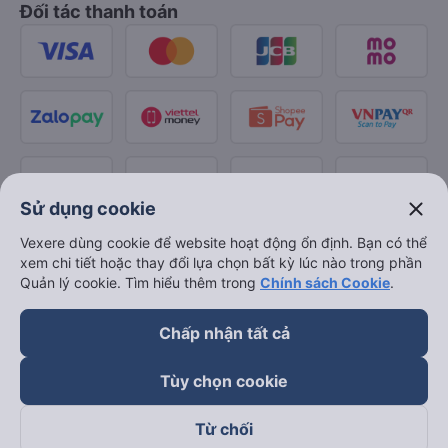
Đối tác thanh toán
close
Sử dụng cookie
Vexere dùng cookie để website hoạt động ổn định. Bạn có thể
xem chi tiết hoặc thay đổi lựa chọn bất kỳ lúc nào trong phần
Quản lý cookie. Tìm hiểu thêm trong
Chính sách Cookie
.
Chấp nhận tất cả
Tùy chọn cookie
Từ chối