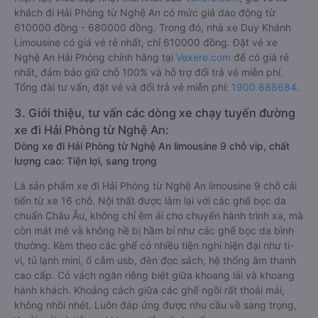
khách đi Hải Phòng từ Nghệ An có mức giá dao động từ
610000 đồng - 680000 đồng. Trong đó, nhà xe Duy Khánh
Limousine có giá vé rẻ nhất, chỉ 610000 đồng. Đặt vé xe
Nghệ An Hải Phòng chính hãng tại
Vexere.com
để có giá rẻ
nhất, đảm bảo giữ chỗ 100% và hỗ trợ đổi trả vé miễn phí.
Tổng đài tư vấn, đặt vé và đổi trả vé miễn phí:
1900 888684
.
3. Giới thiệu, tư vấn các dòng xe chạy tuyến đường
xe đi Hải Phòng từ Nghệ An:
Dòng xe đi Hải Phòng từ Nghệ An limousine 9 chỗ vip, chất
lượng cao: Tiện lợi, sang trọng
Là sản phẩm xe đi Hải Phòng từ Nghệ An limousine 9 chỗ cải
tiến từ xe 16 chỗ. Nội thất được làm lại với các ghế bọc da
chuẩn Châu Âu, không chỉ êm ái cho chuyến hành trình xa, mà
còn mát mẻ và không hề bị hầm bí như các ghế bọc da bình
thường. Kèm theo các ghế có nhiều tiện nghi hiện đại như ti-
vi, tủ lạnh mini, ổ cắm usb, đèn đọc sách, hệ thống âm thanh
cao cấp. Có vách ngăn riêng biệt giữa khoang lái và khoang
hành khách. Khoảng cách giữa các ghế ngồi rất thoải mái,
không nhồi nhét. Luôn đáp ứng được nhu cầu về sang trọng,