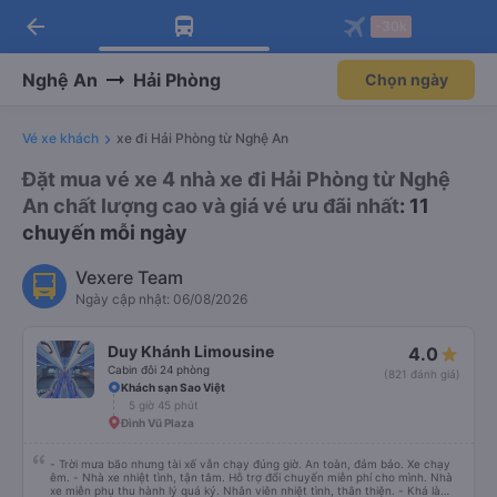
arrow_back
Tải app Vexere ngay!
Tải app Vexere
-30k
Mở app
Mở app
Nhận ưu đãi thành viên độc
-30k/ghế khi đặt vé máy bay qua
quyền
app
Nghệ An
Hải Phòng
Chọn ngày
Vé xe khách
xe đi Hải Phòng từ Nghệ An
Đặt mua vé xe 4 nhà xe đi Hải Phòng từ Nghệ
An chất lượng cao và giá vé ưu đãi nhất
: 11
chuyến mỗi ngày
Vexere Team
Ngày cập nhật: 06/08/2026
Duy Khánh Limousine
4.0
Cabin đôi 24 phòng
(821 đánh giá)
Khách sạn Sao Việt
5 giờ 45 phút
Đình Vũ Plaza
- Trời mưa bão nhưng tài xế vẫn chạy đúng giờ. An toàn, đảm bảo. Xe chạy
êm. - Nhà xe nhiệt tình, tận tâm. Hỗ trợ đổi chuyến miễn phí cho mình. Nhà
xe miễn phụ thu hành lý quá ký. Nhân viên nhiệt tình, thân thiện. - Khá là