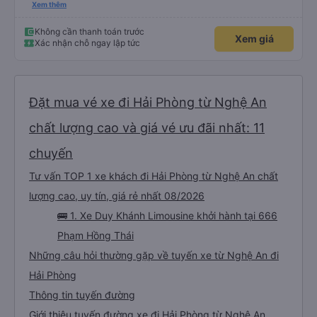
thích tài xế. Lái xe an toàn. Chu đáo, thân thiện, nhiệt tình. - Xe ngồi thoải
Xem thêm
mái, có massage, có ổ cắm sạc. - Giữa trời mưa bão, mình vẫn kịp giờ
check-in sân bay nên cho 5 sao.
Không cần thanh toán trước
Xem giá
Xác nhận chỗ ngay lập tức
Đặt mua vé xe đi Hải Phòng từ Nghệ An
chất lượng cao và giá vé ưu đãi nhất: 11
chuyến
Tư vấn TOP 1 xe khách đi Hải Phòng từ Nghệ An chất
lượng cao, uy tín, giá rẻ nhất 08/2026
🚌 1. Xe Duy Khánh Limousine khởi hành tại 666
Phạm Hồng Thái
Những câu hỏi thường gặp về tuyến xe từ Nghệ An đi
Hải Phòng
Thông tin tuyến đường
Giới thiệu tuyến đường xe đi Hải Phòng từ Nghệ An