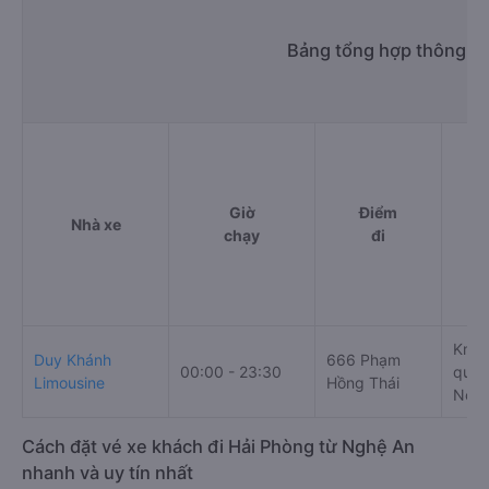
Bảng tổng hợp thông ti
Giờ
Điểm
Nhà xe
chạy
đi
Km 1
Duy Khánh
666 Phạm
00:00 - 23:30
quốc
Limousine
Hồng Thái
Nội,
Cách đặt vé xe khách đi Hải Phòng từ Nghệ An
nhanh và uy tín nhất