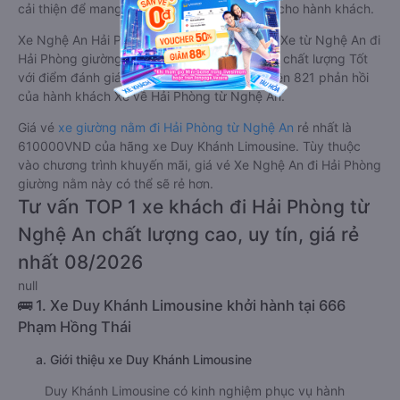
cải thiện để mang đến trải nghiệm hoàn hảo cho hành khách.
Xe Nghệ An Hải Phòng giường nằm tốt nhất: Xe từ Nghệ An đi
Hải Phòng giường nằm được đánh giá chung chất lượng Tốt
với điểm đánh giá trung bình từ 4.0/5 dựa trên 821 phản hồi
của hành khách Xe về Hải Phòng từ Nghệ An.
Giá vé
xe giường nằm đi Hải Phòng từ Nghệ An
rẻ nhất là
610000VND của hãng xe Duy Khánh Limousine. Tùy thuộc
vào chương trình khuyến mãi, giá vé Xe Nghệ An đi Hải Phòng
giường nằm này có thể sẽ rẻ hơn.
Tư vấn TOP 1 xe khách đi Hải Phòng từ
Nghệ An chất lượng cao, uy tín, giá rẻ
nhất 08/2026
null
🚌 1. Xe Duy Khánh Limousine khởi hành tại 666
Phạm Hồng Thái
a. Giới thiệu xe Duy Khánh Limousine
Duy Khánh Limousine có kinh nghiệm phục vụ hành