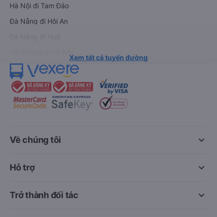
Hà Nội đi Tam Đảo
Đà Nẵng đi Hội An
Đà Nẵng đi Huế
Hải Phòng đi Hà Nội
Xem tất cả tuyến đường
keyboard_arrow_down
Về chúng tôi
keyboard_arrow_down
Hỗ trợ
keyboard_arrow_down
Trở thành đối tác