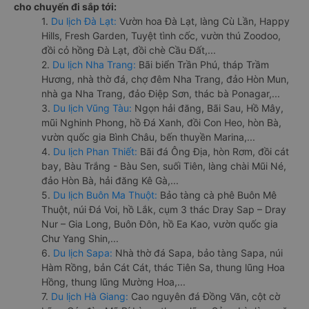
cho chuyến đi sắp tới:
1.
Du lịch Đà Lạt:
Vườn hoa Đà Lạt, làng Cù Lần, Happy
Hills, Fresh Garden, Tuyệt tình cốc, vườn thú Zoodoo,
đồi cỏ hồng Đà Lạt, đồi chè Cầu Đất,...
2.
Du lịch Nha Trang:
Bãi biển Trần Phú, tháp Trầm
Hương, nhà thờ đá, chợ đêm Nha Trang, đảo Hòn Mun,
nhà ga Nha Trang, đảo Điệp Sơn, thác bà Ponagar,...
3.
Du lịch Vũng Tàu:
Ngọn hải đăng, Bãi Sau, Hồ Mây,
mũi Nghinh Phong, hồ Đá Xanh, đồi Con Heo, hòn Bà,
vườn quốc gia Bình Châu, bến thuyền Marina,...
4.
Du lịch Phan Thiết:
Bãi đá Ông Địa, hòn Rơm, đồi cát
bay, Bàu Trắng - Bàu Sen, suối Tiên, làng chài Mũi Né,
đảo Hòn Bà, hải đăng Kê Gà,...
5.
Du lịch Buôn Ma Thuột:
Bảo tàng cà phê Buôn Mê
Thuột, núi Đá Voi, hồ Lắk, cụm 3 thác Dray Sap – Dray
Nur – Gia Long, Buôn Đôn, hồ Ea Kao, vườn quốc gia
Chư Yang Shin,...
6.
Du lịch Sapa:
Nhà thờ đá Sapa, bảo tàng Sapa, núi
Hàm Rồng, bản Cát Cát, thác Tiên Sa, thung lũng Hoa
Hồng, thung lũng Mường Hoa,...
7.
Du lịch Hà Giang:
Cao nguyên đá Đồng Văn, cột cờ