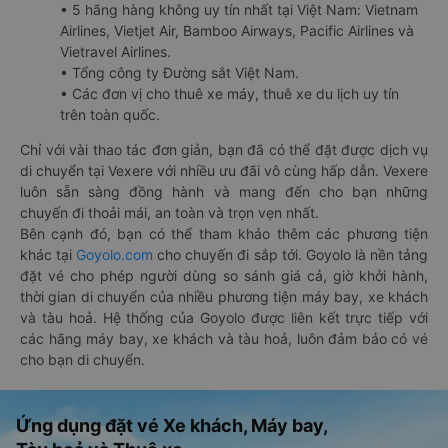
• 5 hãng hàng không uy tín nhất tại Việt Nam: Vietnam
Airlines, Vietjet Air, Bamboo Airways, Pacific Airlines và
Vietravel Airlines.
• Tổng công ty Đường sắt Việt Nam.
• Các đơn vị cho thuê xe máy, thuê xe du lịch uy tín
trên toàn quốc.
Chỉ với vài thao tác đơn giản, bạn đã có thể đặt được dịch vụ
di chuyển tại Vexere với nhiều ưu đãi vô cùng hấp dẫn. Vexere
luôn sẵn sàng đồng hành và mang đến cho bạn những
chuyến đi thoải mái, an toàn và trọn vẹn nhất.
Bên cạnh đó, bạn có thể tham khảo thêm các phương tiện
khác tại
Goyolo.com
cho chuyến đi sắp tới. Goyolo là nền tảng
đặt vé cho phép người dùng so sánh giá cả, giờ khởi hành,
thời gian di chuyển của nhiều phương tiện máy bay, xe khách
và tàu hoả. Hệ thống của Goyolo được liên kết trực tiếp với
các hãng máy bay, xe khách và tàu hoả, luôn đảm bảo có vé
cho bạn di chuyển.
Ứng dụng đặt vé Xe khách, Máy bay,