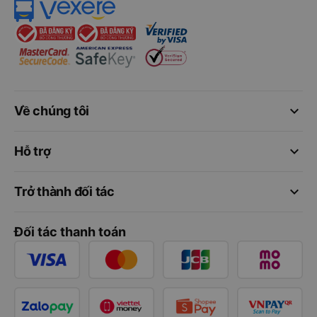
keyboard_arrow_down
Về chúng tôi
keyboard_arrow_down
Hỗ trợ
keyboard_arrow_down
Trở thành đối tác
Đối tác thanh toán