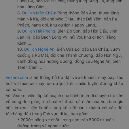
Lũng Cú, đèo Mã Pí Lèng, thung lũng Sủng Là, làng văn
hóa Lũng Cẩm,...
8.
Du lịch Mộc Châu:
Rừng thông Bản Áng, thung lũng
mận Nà Ka, đồi chè Mộc Châu, thác Dải Yếm, bản Pa
Phách, hang dơi, khu du lịch Happy Land,...
9.
Du lịch Hải Phòng:
Biển Đồ Sơn, đảo Hòn Dấu, vịnh
Lan Hạ, đảo Bạch Long Vỹ, núi Voi, khu di tích Tràng
Kênh,...
10.
Du lịch Nghệ An:
Biển Cửa Lò, đảo Lan Châu, vườn
quốc gia Pù Mát, đồi chè Thanh Chương, đảo Hòn Ngư,
cánh đồng hoa hướng dương, đồng cừu Nghệ An, biển
Thiên Cầm,...
Vexere.com
là hệ thống hỗ trợ đặt vé xe khách, máy bay, tàu
hoả và thuê xe máy, xe du lịch trên nhiều tuyến đường khắp
cả nước.
Với Vexere, việc lập kế hoạch cho hành trình di chuyển trở nên
vô cùng đơn giản, linh hoạt và được cá nhân hóa hơn bao giờ
hết. Vexere hiện là nền tảng kết nối hành khách với các đối
tác hàng đầu trong lĩnh vực đi lại, bao gồm:
• 2000+ hãng xe chất lượng cao trên 5000+ tuyến
đường trong và ngoài nước.