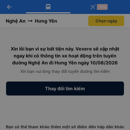
arrow_back
Tải app Vexere ngay!
Tải app Vexere
-30k
Mở app
Mở app
Nhận ưu đãi thành viên độc
-30k/ghế khi đặt vé máy bay qua
quyền
app
Nghệ An
Hưng Yên
Chọn ngày
Xin lỗi bạn vì sự bất tiện này. Vexere sẽ cập nhật
ngay khi có thông tin xe hoạt động trên tuyến
đường Nghệ An đi Hưng Yên ngày 10/08/2026
Xin bạn vui lòng thay đổi tuyến đường tìm kiếm
Thay đổi tìm kiếm
Bạn có thể tham khảo thêm một số điểm đến hấp dẫn khác