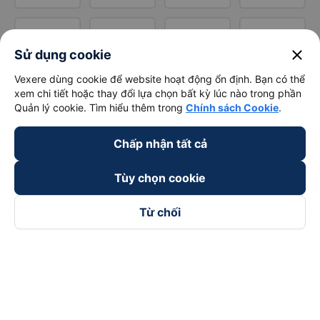
close
Sử dụng cookie
Vexere dùng cookie để website hoạt động ổn định. Bạn có thể
xem chi tiết hoặc thay đổi lựa chọn bất kỳ lúc nào trong phần
Quản lý cookie. Tìm hiểu thêm trong
Chính sách Cookie
.
Chấp nhận tất cả
Tùy chọn cookie
Từ chối
Theo dõi chúng tôi trên
Facebook
Tiktok
Youtube
Công ty TNHH Thương Mại Dịch Vụ Vexere