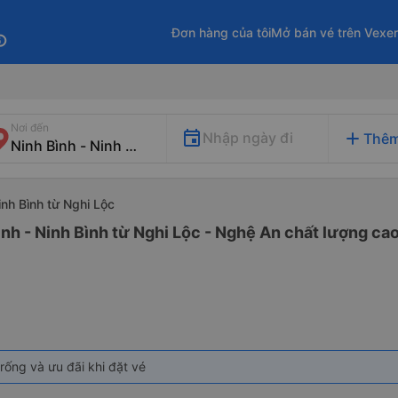
Đơn hàng của tôi
Mở bán vé trên Vexe
fo
Nơi đến
add
Nhập ngày đi
Thêm
inh Bình từ Nghi Lộc
ình - Ninh Bình từ Nghi Lộc - Nghệ An chất lượng cao
rống và ưu đãi khi đặt vé