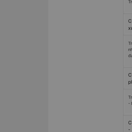
T
C
x
T
n
đ
C
p
T
- 
C
-