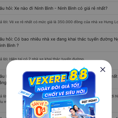
âu hỏi: Xe nào đi Ninh Bình - Ninh Bình có giá rẻ nhất?
rả lời: Vé xe rẻ nhất có mức giá là 350.000 đồng của nhà xe Hưng L
âu hỏi: Có bao nhiêu nhà xe đang khai thác tuyến đường Ng
inh Bình ?
ả lời: Hiện tại có 2 nhà xe khai thác tuyến đường.
âu hỏi: Từ Nghi Lộc - Nghệ An đi Ninh Bình - Ninh Bình mất
ằng xe khách?
rả lời: Thời gian di chuyển bằng xe khách từ Nghi Lộc - Nghệ An đi N
ếu mật độ giao thông thuận lợi.