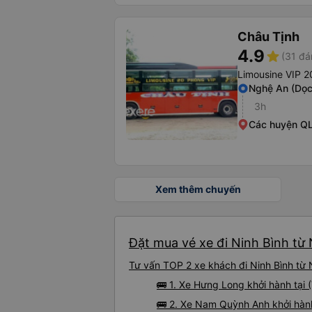
Châu Tịnh
4.9
star
(31 đá
Limousine VIP 
Nghệ An (Dọc
3h
Các huyện QL
Xem thêm chuyến
Đặt mua vé xe đi Ninh Bình từ 
Tư vấn TOP 2 xe khách đi Ninh Bình từ N
🚌 1. Xe Hưng Long khởi hành tại (
🚌 2. Xe Nam Quỳnh Anh khởi hàn