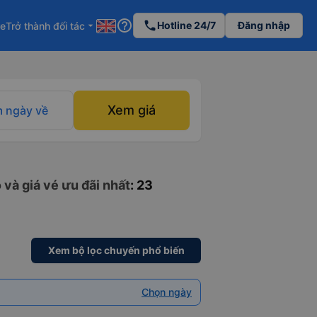
help_outline
phone
Hotline 24/7
Đăng nhập
re
Trở thành đối tác
arrow_drop_down
Xem giá
 ngày về
 và giá vé ưu đãi nhất
: 23
Xem bộ lọc chuyến phổ biến
Chọn ngày