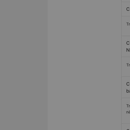
C
T
C
N
Tr
C
b
T
n