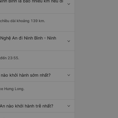
inh Bình là bao nhiêu km nếu di
ó chiều dài khoảng 139 km.
Nghệ An đi Ninh Bình - Ninh
 đến 23:55.
h nào khởi hành sớm nhất?
 xe Hưng Long.
 An nào khởi hành trễ nhất?