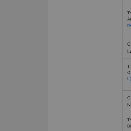
T
A
N
C
L
T
Q
L
C
N
Tr
B