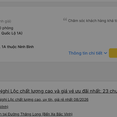
Chăm sóc khách hàng khá t
nh giá)
20 phòng
 Quốc Lộ 1A)
 1A thuộc Ninh Bình
keyboard_arrow_down
Thông tin chi tiết
Nghi Lộc chất lượng cao và giá vé ưu đãi nhất: 23 ch
ghi Lộc chất lượng cao, uy tín, giá rẻ nhất 08/2026
Vinh)
h tại Đường Thăng Long (Bến Xe Bắc Vinh)