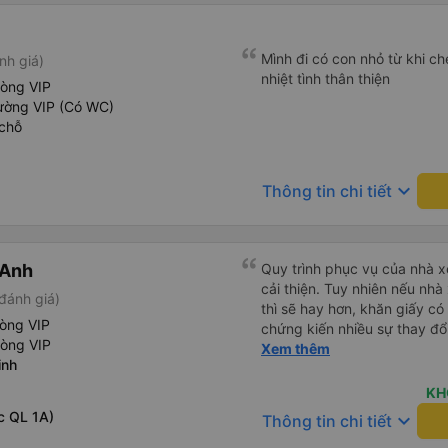
Mình đi có con nhỏ từ khi che
nh giá)
nhiệt tình thân thiện
hòng VIP
ường VIP (Có WC)
chỗ
keyboard_arrow_down
Thông tin chi tiết
 Anh
Quy trình phục vụ của nhà xe
cải thiện. Tuy nhiên nếu nhà
đánh giá)
thì sẽ hay hơn, khăn giấy có 
hòng VIP
chứng kiến nhiều sự thay đổ
hòng VIP
rồi: tài xế và phụ xe ngày c
Xem thêm
inh
rõ ràng và phục vụ nhanh c
trung chuyển ở Hà Nội khi 
KH
c QL 1A)
keyboard_arrow_down
Thông tin chi tiết