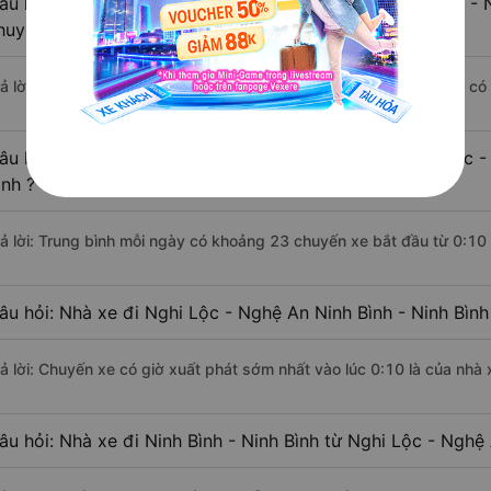
âu hỏi: Khoảng cách từ Nghi Lộc - Nghệ An đi Ninh Bình - N
huyển bằng xe khách?
rả lời: Đoạn đường đi Ninh Bình - Ninh Bình từ Nghi Lộc - Nghệ An c
âu hỏi: Mỗi ngày có bao nhiêu chuyến xe khách Nghi Lộc - 
ình ?
rả lời: Trung bình mỗi ngày có khoảng 23 chuyến xe bắt đầu từ 0:10
âu hỏi: Nhà xe đi Nghi Lộc - Nghệ An Ninh Bình - Ninh Bìn
rả lời: Chuyến xe có giờ xuất phát sớm nhất vào lúc 0:10 là của nhà
âu hỏi: Nhà xe đi Ninh Bình - Ninh Bình từ Nghi Lộc - Nghệ