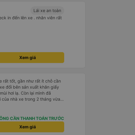
Lái xe an toàn
ck in đến lên xe . nhân viên rất
Xem giá
 rất tốt, gần như rất ít chỗ cần
 xe đổi bên sản xuất khăn giấy
mùi hơi lạ. Còn lại mình đã
i của nhà xe trong 2 tháng vừa
àng thân thiện, quy trình phục vụ
hóng, đã giải quyết điểm nghẽn
đã phân vùng từng xe
ÔNG CẦN THANH TOÁN TRƯỚC
Xem giá