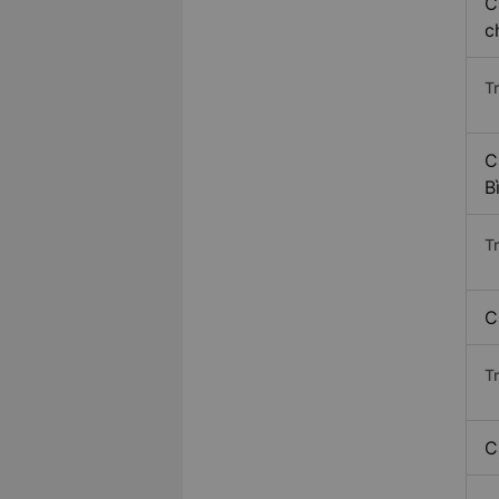
C
c
T
C
B
T
C
T
C