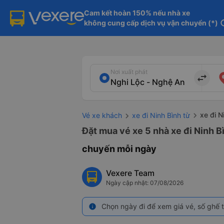
Cam kết hoàn 150% nếu nhà xe

không cung cấp dịch vụ vận chuyển (*)
in
Nơi xuất phát
import_export
xe đi N
Vé xe khách
xe đi Ninh Bình từ
Đặt mua vé xe 5 nhà xe đi Ninh B
chuyến mỗi ngày
Vexere Team
Ngày cập nhật: 07/08/2026
Chọn ngày đi để xem giá vé, số ghế t
info