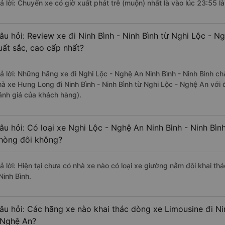
rả lời: Chuyến xe có giờ xuất phát trễ (muộn) nhất là vào lúc 23:55 
âu hỏi: Review xe đi Ninh Bình - Ninh Bình từ Nghi Lộc - N
uất sắc, cao cấp nhất?
rả lời: Những hãng xe đi Nghi Lộc - Nghệ An Ninh Bình - Ninh Bình chấ
hà xe Hưng Long đi Ninh Bình - Ninh Bình từ Nghi Lộc - Nghệ An với 
ánh giá của khách hàng).
âu hỏi: Có loại xe Nghi Lộc - Nghệ An Ninh Bình - Ninh Bìn
hòng đôi không?
rả lời: Hiện tại chưa có nhà xe nào có loại xe giường nằm đôi khai th
Ninh Bình.
âu hỏi: Các hãng xe nào khai thác dòng xe Limousine đi Nin
 Nghệ An?