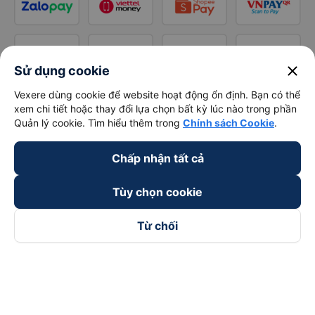
close
Sử dụng cookie
Vexere dùng cookie để website hoạt động ổn định. Bạn có thể
xem chi tiết hoặc thay đổi lựa chọn bất kỳ lúc nào trong phần
Quản lý cookie. Tìm hiểu thêm trong
Chính sách Cookie
.
Chấp nhận tất cả
Tùy chọn cookie
Từ chối
Theo dõi chúng tôi trên
Facebook
Tiktok
Youtube
Công ty TNHH Thương Mại Dịch Vụ Vexere