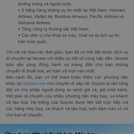
đường trong và ngoài nước.
• 5 hãng hàng không uy tín nhất tại Việt Nam: Vietnam
Airlines, Vietjet Air, Bamboo Airways, Pacific Airlines và
Vietravel Airlines.
• Tổng công ty Đường sắt Việt Nam.
• Các đơn vị cho thuê xe máy, thuê xe du lịch uy tín
trên toàn quốc.
Chỉ với vài thao tác đơn giản, bạn đã có thể đặt được dịch vụ
di chuyển tại Vexere với nhiều ưu đãi vô cùng hấp dẫn. Vexere
luôn sẵn sàng đồng hành và mang đến cho bạn những
chuyến đi thoải mái, an toàn và trọn vẹn nhất.
Bên cạnh đó, bạn có thể tham khảo thêm các phương tiện
khác tại
Goyolo.com
cho chuyến đi sắp tới. Goyolo là nền tảng
đặt vé cho phép người dùng so sánh giá cả, giờ khởi hành,
thời gian di chuyển của nhiều phương tiện máy bay, xe khách
và tàu hoả. Hệ thống của Goyolo được liên kết trực tiếp với
các hãng máy bay, xe khách và tàu hoả, luôn đảm bảo có vé
cho bạn di chuyển.