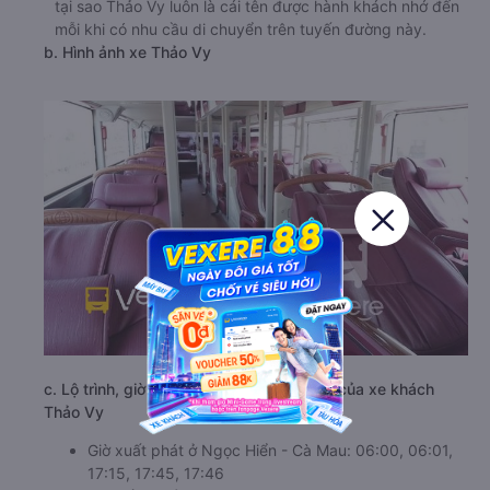
tại sao Thảo Vy luôn là cái tên được hành khách nhớ đến
mỗi khi có nhu cầu di chuyển trên tuyến đường này.
b. Hình ảnh xe Thảo Vy
c. Lộ trình, giờ khởi hành và giờ kết thúc của xe khách
Thảo Vy
Giờ xuất phát ở Ngọc Hiển - Cà Mau: 06:00, 06:01,
17:15, 17:45, 17:46