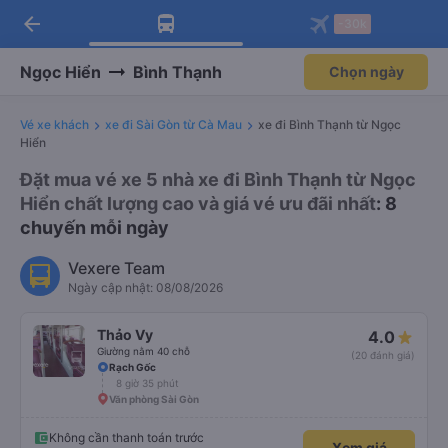
arrow_back
Tải app Vexere ngay!
Tải app Vexere
-30k
Mở app
Mở app
Nhận ưu đãi thành viên độc
-30k/ghế khi đặt vé máy bay qua
quyền
app
Ngọc Hiển
Bình Thạnh
Chọn ngày
Vé xe khách
xe đi Sài Gòn từ Cà Mau
xe đi Bình Thạnh từ Ngọc
Hiển
Đặt mua vé xe 5 nhà xe đi Bình Thạnh từ Ngọc
Hiển chất lượng cao và giá vé ưu đãi nhất
: 8
chuyến mỗi ngày
Vexere Team
Ngày cập nhật: 08/08/2026
Thảo Vy
4.0
Giường nằm 40 chỗ
(20 đánh giá)
Rạch Gốc
8 giờ 35 phút
Văn phòng Sài Gòn
Không cần thanh toán trước
Xem giá