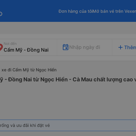
Đơn hàng của tôi
Mở bán vé trên Vexe
fo
Nơi đến
add
Nhập ngày đi
Thêm
xe đi Cẩm Mỹ từ Ngọc Hiển
 - Đồng Nai từ Ngọc Hiển - Cà Mau chất lượng cao v
rống và ưu đãi khi đặt vé