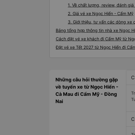
1. Về chất lượng, review, đánh g
2. Giá vé xe Ngọc Hiển - Cẩm Mỹ
3. Giới thiệu, tư vấn các dòng x
Bảng tổng hợp thông tin nhà xe Ngọc H
Cách đặt vé xe khách đi Cẩm Mỹ từ Ngọ
Đặt vé xe Tết 2027 từ Ngọc Hiển đi Cẩ
C
Những câu hỏi thường gặp
về tuyến xe từ Ngọc Hiển -
T
Cà Mau đi Cẩm Mỹ - Đồng
T
Nai
C
T