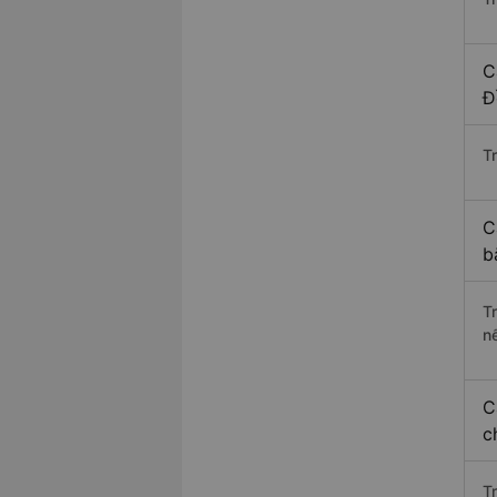
C
Đ
Tr
C
b
T
n
C
c
T