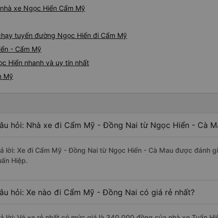
iá nhà xe Ngọc Hiển Cẩm Mỹ
e chạy tuyến đường Ngọc Hiển đi Cẩm Mỹ
iển - Cẩm Mỹ
c Hiển nhanh và uy tín nhất
m Mỹ
âu hỏi: Nhà xe đi Cẩm Mỹ - Đồng Nai từ Ngọc Hiển - Cà M
rả lời: Xe đi Cẩm Mỹ - Đồng Nai từ Ngọc Hiển - Cà Mau được đánh gi
uấn Hiệp.
âu hỏi: Xe nào đi Cẩm Mỹ - Đồng Nai có giá rẻ nhất?
rả lời: Vé xe rẻ nhất có mức giá là 340.000 đồng của nhà xe Tuấn Hi