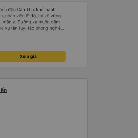
ành đến Cần Thơ, khởi hành
n, nhân viên lễ độ, tài xế vững
ục vụ tận tụy, tác phong nghiêm
 kim tiền vội vã. Xã hội loạn đạo.
thành, kính chúc nhà xe ngày một
Xem giá
yến