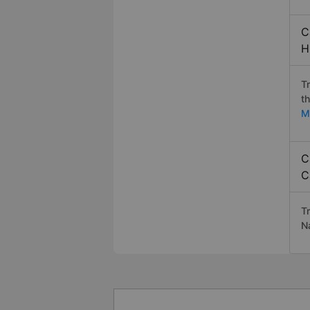
C
H
T
t
M
C
C
T
N