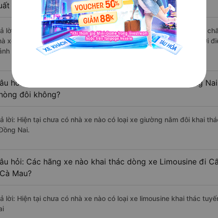
uất sắc, cao cấp nhất?
rả lời: Những hãng xe đi Ngọc Hiển - Cà Mau Cẩm Mỹ - Đồng Nai chất
hà xe Tuấn Hiệp đi Cẩm Mỹ - Đồng Nai từ Ngọc Hiển - Cà Mau với đi
ánh giá của khách hàng).
âu hỏi: Có loại xe Ngọc Hiển - Cà Mau Cẩm Mỹ - Đồng Nai 
hòng đôi không?
rả lời: Hiện tại chưa có nhà xe nào có loại xe giường nằm đôi khai 
 Đồng Nai.
âu hỏi: Các hãng xe nào khai thác dòng xe Limousine đi 
 Cà Mau?
rả lời: Hiện tại chưa có nhà xe nào có loại xe limousine khai thác t
ai