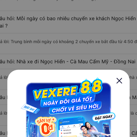
âu hỏi: Mỗi ngày có bao nhiêu chuyến xe khách Ngọc Hiể
ai ?
rả lời: Trung bình mỗi ngày có khoảng 2 chuyến xe bắt đầu từ 4:50 
âu hỏi: Nhà xe đi Ngọc Hiển - Cà Mau Cẩm Mỹ - Đồng Nai 
rả lời: Chuyến xe có giờ xuất phát sớm nhất vào lúc 4:50 là của nhà 
âu hỏi: Nhà xe đi Cẩm Mỹ - Đồng Nai từ Ngọc Hiển - Cà Ma
rả lời: Chuyến xe có giờ xuất phát trễ (muộn) nhất là vào lúc 4:50 là
âu hỏi: Review xe đi Cẩm Mỹ - Đồng Nai từ Ngọc Hiển - Cà