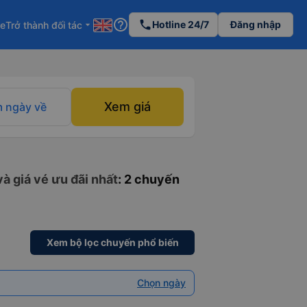
help_outline
phone
Hotline 24/7
Đăng nhập
re
Trở thành đối tác
arrow_drop_down
Xem giá
 ngày về
à giá vé ưu đãi nhất
: 2 chuyến
Xem bộ lọc chuyến phổ biến
Chọn ngày