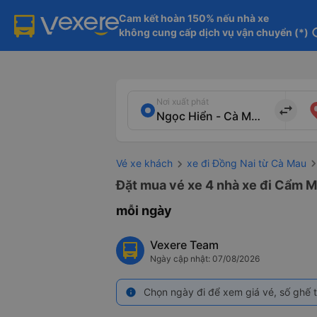
Cam kết hoàn 150% nếu nhà xe

không cung cấp dịch vụ vận chuyển (*)
in
Nơi xuất phát
import_export
Vé xe khách
xe đi Đồng Nai từ Cà Mau
Đặt mua vé xe 4 nhà xe đi Cẩm Mỹ
mỗi ngày
Vexere Team
Ngày cập nhật: 07/08/2026
Chọn ngày đi để xem giá vé, số ghế t
info