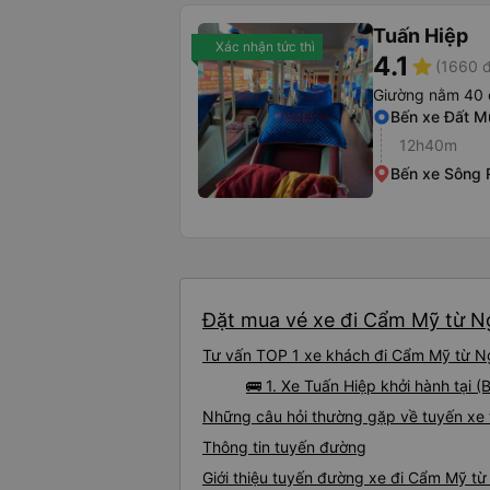
Tuấn Hiệp
Xác nhận tức thì
4.1
star
(1660 đ
Giường nằm 40 
Bến xe Đất M
12h40m
Bến xe Sông 
Đặt mua vé xe đi Cẩm Mỹ từ Ng
Tư vấn TOP 1 xe khách đi Cẩm Mỹ từ Ngọ
🚌 1. Xe Tuấn Hiệp khởi hành tại (
Những câu hỏi thường gặp về tuyến xe
Thông tin tuyến đường
Giới thiệu tuyến đường xe đi Cẩm Mỹ t