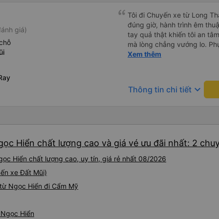
Tôi đi Chuyến xe từ Long Th
đúng giờ, hành trình êm thuậ
ánh giá)
tay quả thật khiến tôi an tâm, mãn ý. Đường xa muôn dặm
chỗ
mà lòng chẳng vướng lo. Ph
ũi
cẩn, hiếm thấy giữa thời buổi
Xem thêm
Xin gửi lời tán dương chân 
hưng thịnh, vạn lộ bình an.”
Ray
keyboard_arrow_down
Thông tin chi tiết
ọc Hiển chất lượng cao và giá vé ưu đãi nhất: 2 chu
c Hiển chất lượng cao, uy tín, giá rẻ nhất 08/2026
Bến xe Đất Mũi)
 từ Ngọc Hiển đi Cẩm Mỹ
ừ Ngọc Hiển