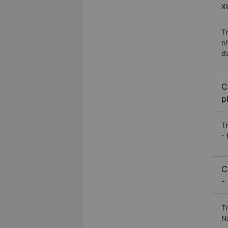
x
T
n
đ
C
p
T
-
C
-
T
N