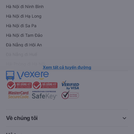
Hà Nội đi Ninh Bình
Hà Nội đi Hạ Long
Hà Nội đi Sa Pa
Hà Nội đi Tam Đảo
Đà Nẵng đi Hội An
Đà Nẵng đi Huế
Hải Phòng đi Hà Nội
Xem tất cả tuyến đường
keyboard_arrow_down
Về chúng tôi