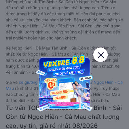
Những nhà xe đi Tân Bình - Sài Gòn từ Ngọc Hiển - Cà Mau
đều sở hữu những xe giường nằm chất lượng cao. Trên xe
được trang bị đầy đủ các trang thiết bị hiện đại phục vụ cho
nhu cầu di chuyển của hành khách. Bên cạnh đó, các hãng xe
khách Ngọc Hiển - Cà Mau Tân Bình - Sài Gòn luôn chú trọng
đến chất lượng dịch vụ, không ngừng cải thiện để mang đến
trải nghiệm hoàn hảo cho hành khách.
Xe Ngọc Hiển - Cà Mau Tân Bình - Sài Gòn giường nằm tốt
nhất: Xe từ Ngọc Hiển - Cà Mau đi Tân Bình - Sài Gòn giường
nằm được đánh giá chung chất lượng Tốt với điểm đánh giá
trung bình từ 4.0/5 dựa trên 20 phản hồi của hành khách Xe
về Tân Bình - Sài Gòn từ Ngọc Hiển - Cà Mau.
Giá vé
xe giường nằm đi Tân Bình - Sài Gòn từ Ngọc Hiển - Cà
Mau
rẻ nhất là 310000VND của hãng xe Thảo Vy. Tùy thuộc
vào chương trình khuyến mãi, giá vé Xe Ngọc Hiển - Cà Mau
đi Tân Bình - Sài Gòn giường nằm này có thể sẽ rẻ hơn.
Tư vấn TOP 1 xe khách đi Tân Bình - Sài
Gòn từ Ngọc Hiển - Cà Mau chất lượng
cao, uy tín, giá rẻ nhất 08/2026