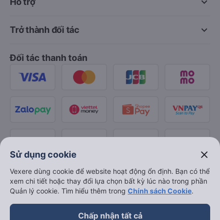
keyboard_arrow_down
Hỗ trợ
keyboard_arrow_down
Trở thành đối tác
Đối tác thanh toán
close
Sử dụng cookie
Vexere dùng cookie để website hoạt động ổn định. Bạn có thể
xem chi tiết hoặc thay đổi lựa chọn bất kỳ lúc nào trong phần
Quản lý cookie. Tìm hiểu thêm trong
Chính sách Cookie
.
Chấp nhận tất cả