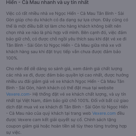
Hiển - Cà Mau nhanh và uy tín nhất
Việc có rất nhiều nhà xe Ngọc Hiển - Cà Mau Tân Bình - Sài
Gòn giúp cho du khách có đa dạng sự lựa chọn. Đây cũng có
thể là một điều bất lợi làm cho hàng khách không biết nên
chọn nhà xe nào là phù hợp với mình. Bên cạnh đó, việc đảm
bảo giữ chỗ, có được chỗ ngồi yêu thích sau khi đặt vé xe đi
Tân Bình - Sài Gòn từ Ngọc Hiển - Cà Mau giữa nhà xe với
khách hàng sau khi đặt trực tiếp vẫn chưa được đảm bảo
100%.
Cho nên để dễ dàng so sánh giá, xem đánh giá chất lượng
các nhà xe đi, được đảm bảo quyền lợi cao nhất, được hưởng
nhiều ưu đãi giảm giá vé xe khách Ngọc Hiển - Cà Mau Tân
Bình - Sài Gòn, hành khách có thể đặt mua tại website
Vexere.com
- Hệ thống đặt vé xe khách chất lượng, và uy tín
nhất tại Việt Nam, đảm bảo giữ chỗ 100%. Đối với bất cứ giao
dịch đặt mua vé xe khách đi Tân Bình - Sài Gòn từ Ngọc Hiển
- Cà Mau nào của quý khách tại trang web
Vexere.com
đều
được Vexere cam kết giải quyết sự cố. Chính sách tặng
coupon giảm giá hoặc hoàn tiền sẽ tùy theo từng trường hợp
sự việc.