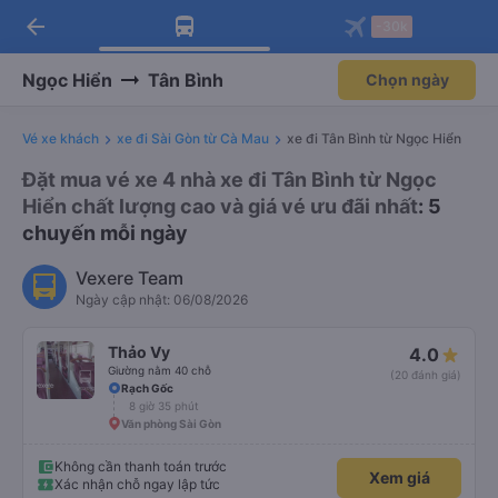
arrow_back
Tải app Vexere ngay!
Tải app Vexere
-30k
Mở app
Mở app
Nhận ưu đãi thành viên độc
-30k/ghế khi đặt vé máy bay qua
quyền
app
Ngọc Hiển
Tân Bình
Chọn ngày
Vé xe khách
xe đi Sài Gòn từ Cà Mau
xe đi Tân Bình từ Ngọc Hiển
Đặt mua vé xe 4 nhà xe đi Tân Bình từ Ngọc
Hiển chất lượng cao và giá vé ưu đãi nhất
: 5
chuyến mỗi ngày
Vexere Team
Ngày cập nhật: 06/08/2026
Thảo Vy
4.0
Giường nằm 40 chỗ
(20 đánh giá)
Rạch Gốc
8 giờ 35 phút
Văn phòng Sài Gòn
Không cần thanh toán trước
Xem giá
Xác nhận chỗ ngay lập tức