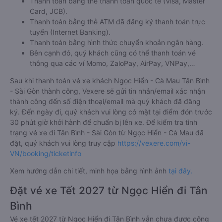
Thanh toán bằng thẻ thanh toán quốc tế (Visa, Master
Card, JCB).
Thanh toán bằng thẻ ATM đã đăng ký thanh toán trực
tuyến (Internet Banking).
Thanh toán bằng hình thức chuyển khoản ngân hàng.
Bên cạnh đó, quý khách cũng có thể thanh toán vé
thông qua các ví Momo, ZaloPay, AirPay, VNPay,…
Sau khi thanh toán vé xe khách Ngọc Hiển - Cà Mau Tân Bình
- Sài Gòn thành công, Vexere sẽ gửi tin nhắn/email xác nhận
thành công đến số điện thoại/email mà quý khách đã đăng
ký. Đến ngày đi, quý khách vui lòng có mặt tại điểm đón trước
30 phút giờ khởi hành để chuẩn bị lên xe. Để kiểm tra tình
trạng vé xe đi Tân Bình - Sài Gòn từ Ngọc Hiển - Cà Mau đã
đặt, quý khách vui lòng truy cập
https://vexere.com/vi-
VN/booking/ticketinfo
Xem hướng dẫn chi tiết, minh họa bằng hình ảnh
tại đây.
Đặt vé xe Tết 2027 từ Ngọc Hiển đi Tân
Bình
Vé xe tết 2027 từ Ngọc Hiển đi Tân Bình vẫn chưa được công