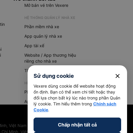
Mở bán vé trên Vexere
HỆ THỐNG QUẢN LÝ NHÀ XE
tin
Phần mềm nhà xe
App quản lý nhà xe
App tài xế
i
i
Website / App thương hiệu
riêng cho nhà xe
Tổng đài AI
close
Sử dụng cookie
HỆ THỐNG QUẢN LÝ HÀNG HOÁ
Vexere dùng cookie để website hoạt động
Phần mềm quản lý hàng hoá
ổn định. Bạn có thể xem chi tiết hoặc thay
đổi lựa chọn bất kỳ lúc nào trong phần Quản
App quản lý hàng hoá
lý cookie. Tìm hiểu thêm trong
Chính sách
Cookie
.
Chấp nhận tất cả
inh, Việt Nam
 Chí Minh, Việt Nam