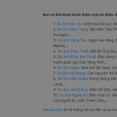
Bạn có thể tham khảo thêm một số điểm đế
1.
Du lịch Đà Lạt:
Vườn hoa Đà Lạt, là
2.
Du lịch Nha Trang:
Bãi biển Trần 
Ponagar,...
3.
Du lịch Vũng Tàu:
Ngọn hải đăng, 
Marina,...
4.
Du lịch Phan Thiết:
Bãi đá Ông Địa,
5.
Du lịch Buôn Ma Thuột:
Bảo tàng c
vườn quốc gia Chư Yang Shin,...
6.
Du lịch Sapa:
Nhà thờ đá Sapa, bả
7.
Du lịch Hà Giang:
Cao nguyên đá Đồ
8.
Du lịch Mộc Châu:
Rừng thông Bản 
Land,...
9.
Du lịch Hải Phòng:
Biển Đồ Sơn, đả
10.
Du lịch Nghệ An:
Biển Cửa Lò, đ
cừu Nghệ An, biển Thiên Cầm,...
Vexere.com
là hệ thống hỗ trợ đặt vé xe k