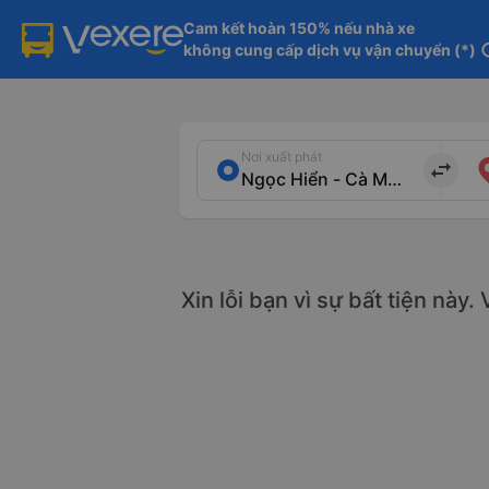
Cam kết hoàn 150% nếu nhà xe

không cung cấp dịch vụ vận chuyển (*)
in
Nơi xuất phát
import_export
Xin lỗi bạn vì sự bất tiện này