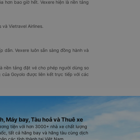
óa hơn bao giờ hết. Vexere hiện là nền tảng
 và Vietravel Airlines.
hấp dẫn. Vexere luôn sẵn sàng đồng hành và
 là nền tảng đặt vé cho phép người dùng so
 của Goyolo được liên kết trực tiếp với các
h, Máy bay, Tàu hoả và Thuê xe
ương tiện với hơn 3000+ nhà xe chất lượng
ốc, tất cả hãng bay và hãng tàu cùng dịch
hắp các tỉnh thành tại Việt Nam.