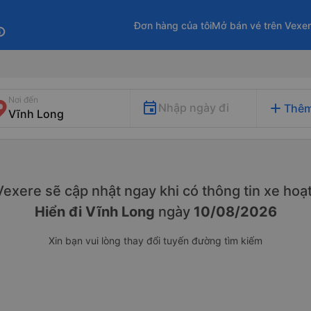
Đơn hàng của tôi
Mở bán vé trên Vexe
fo
Nơi đến
add
Nhập ngày đi
Thêm
. Vexere sẽ cập nhật ngay khi có thông tin xe
hoạt
Hiển đi Vĩnh Long
ngày
10/08/2026
Xin bạn vui lòng thay đổi tuyến đường tìm kiếm