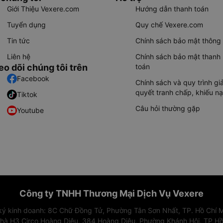
Giới Thiệu Vexere.com
Hướng dẫn thanh toán
Tuyển dụng
Quy chế Vexere.com
Tin tức
Chính sách bảo mật thông 
Liên hệ
Chính sách bảo mật thanh
eo dõi chúng tôi trên
toán
Facebook
Chính sách và quy trình giả
quyết tranh chấp, khiếu nạ
Tiktok
Câu hỏi thường gặp
Youtube
Công ty TNHH Thương Mại Dịch Vụ Vexere
 ký kinh doanh: 8C Chữ Đồng Tử, Phường Tân Sơn Nhất, TP. Hồ Chí M
nhà H3 Circo Hoàng Diệu, 384 Hoàng Diệu, Phường Khánh Hội, TP Hồ