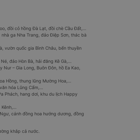
o, đồi cỏ hồng Đà Lạt, đồi chè Cầu Đất,...
 nhà ga Nha Trang, đảo Điệp Sơn, thác bà
à, vườn quốc gia Bình Châu, bến thuyền
 Né, đảo Hòn Bà, hải đăng Kê Gà,...
y Nur – Gia Long, Buôn Đôn, hồ Ea Kao,
Hoa Hồng, thung lũng Mường Hoa,...
văn hóa Lũng Cẩm,...
a Phách, hang dơi, khu du lịch Happy
 Kênh,...
n Ngư, cánh đồng hoa hướng dương, đồng
đường khắp cả nước.