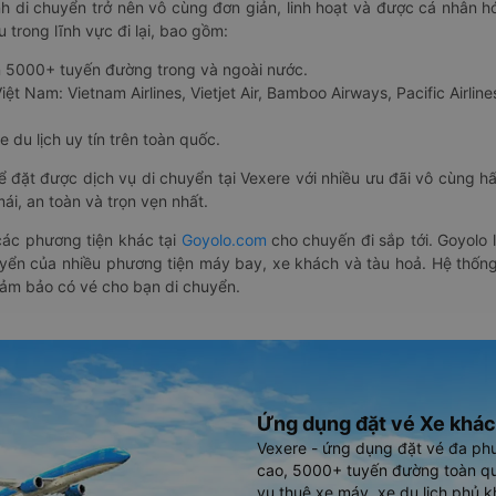
nh di chuyển trở nên vô cùng đơn giản, linh hoạt và được cá nhân h
 trong lĩnh vực đi lại, bao gồm:
n 5000+ tuyến đường trong và ngoài nước.
ệt Nam: Vietnam Airlines, Vietjet Air, Bamboo Airways, Pacific Airlines
 du lịch uy tín trên toàn quốc.
thể đặt được dịch vụ di chuyển tại Vexere với nhiều ưu đãi vô cùng 
i, an toàn và trọn vẹn nhất.
ác phương tiện khác tại
Goyolo.com
cho chuyến đi sắp tới. Goyolo
huyển của nhiều phương tiện máy bay, xe khách và tàu hoả. Hệ thống
đảm bảo có vé cho bạn di chuyển.
Ứng dụng đặt vé Xe khác
Vexere - ứng dụng đặt vé đa ph
cao, 5000+ tuyến đường toàn qu
vụ thuê xe máy, xe du lịch phủ k