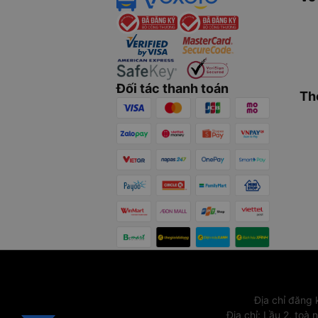
Đối tác thanh toán
Th
Địa chỉ đăng
Địa chỉ
:
Lầu 2, toà 