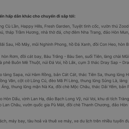
n hấp dẫn khác cho chuyến đi sắp tới:
ng Cù Lần, Happy Hills, Fresh Garden, Tuyệt tình cốc, vườn thú Zoodo
Phú, tháp Trầm Hương, nhà thờ đá, chợ đêm Nha Trang, đảo Hòn Mun,
Bãi Sau, Hồ Mây, mũi Nghinh Phong, hồ Đá Xanh, đồi Con Heo, hòn B
 hòn Rơm, đồi cát bay, Bàu Trắng - Bàu Sen, suối Tiên, làng chài Mũi
à phê Buôn Mê Thuột, núi Đá Voi, hồ Lắk, cụm 3 thác Dray Sap – Dra
o tàng Sapa, núi Hàm Rồng, bản Cát Cát, thác Tiên Sa, thung lũng 
ng Văn, cột cờ Lũng Cú, đèo Mã Pí Lèng, thung lũng Sủng Là, làng 
Áng, thung lũng mận Nà Ka, đồi chè Mộc Châu, thác Dải Yếm, bản P
o Hòn Dấu, vịnh Lan Hạ, đảo Bạch Long Vỹ, núi Voi, khu di tích Tràng
ảo Lan Châu, vườn quốc gia Pù Mát, đồi chè Thanh Chương, đảo Hò
hách, máy bay, tàu hoả và thuê xe máy, xe du lịch trên nhiều tuyến 