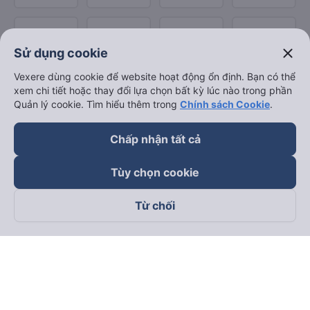
close
Sử dụng cookie
Vexere dùng cookie để website hoạt động ổn định. Bạn có thể
xem chi tiết hoặc thay đổi lựa chọn bất kỳ lúc nào trong phần
Quản lý cookie. Tìm hiểu thêm trong
Chính sách Cookie
.
Chấp nhận tất cả
Tùy chọn cookie
Từ chối
Theo dõi chúng tôi trên
Facebook
Tiktok
Youtube
Công ty TNHH Thương Mại Dịch Vụ Vexere