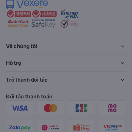
keyboard_arrow_down
Về chúng tôi
keyboard_arrow_down
Hỗ trợ
keyboard_arrow_down
Trở thành đối tác
Đối tác thanh toán