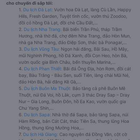
cho chuyến đi sắp tới:
1.
Du lịch Đà Lạt:
Vườn hoa Đà Lạt, làng Cù Lần, Happy
Hills, Fresh Garden, Tuyệt tình cốc, vườn thú Zoodoo,
đồi cỏ hồng Đà Lạt, đồi chè Cầu Đất,...
2.
Du lịch Nha Trang:
Bãi biển Trần Phú, tháp Trầm
Hương, nhà thờ đá, chợ đêm Nha Trang, đảo Hòn Mun,
nhà ga Nha Trang, đảo Điệp Sơn, thác bà Ponagar,...
3.
Du lịch Vũng Tàu:
Ngọn hải đăng, Bãi Sau, Hồ Mây,
mũi Nghinh Phong, hồ Đá Xanh, đồi Con Heo, hòn Bà,
vườn quốc gia Bình Châu, bến thuyền Marina,...
4.
Du lịch Phan Thiết:
Bãi đá Ông Địa, hòn Rơm, đồi cát
bay, Bàu Trắng - Bàu Sen, suối Tiên, làng chài Mũi Né,
đảo Hòn Bà, hải đăng Kê Gà,...
5.
Du lịch Buôn Ma Thuột:
Bảo tàng cà phê Buôn Mê
Thuột, núi Đá Voi, hồ Lắk, cụm 3 thác Dray Sap – Dray
Nur – Gia Long, Buôn Đôn, hồ Ea Kao, vườn quốc gia
Chư Yang Shin,...
6.
Du lịch Sapa:
Nhà thờ đá Sapa, bảo tàng Sapa, núi
Hàm Rồng, bản Cát Cát, thác Tiên Sa, thung lũng Hoa
Hồng, thung lũng Mường Hoa,...
7.
Du lịch Hà Giang:
Cao nguyên đá Đồng Văn, cột cờ