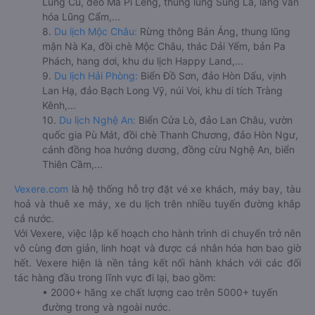
Lũng Cú, đèo Mã Pí Lèng, thung lũng Sủng Là, làng văn
hóa Lũng Cẩm,...
8.
Du lịch Mộc Châu:
Rừng thông Bản Áng, thung lũng
mận Nà Ka, đồi chè Mộc Châu, thác Dải Yếm, bản Pa
Phách, hang dơi, khu du lịch Happy Land,...
9.
Du lịch Hải Phòng:
Biển Đồ Sơn, đảo Hòn Dấu, vịnh
Lan Hạ, đảo Bạch Long Vỹ, núi Voi, khu di tích Tràng
Kênh,...
10.
Du lịch Nghệ An:
Biển Cửa Lò, đảo Lan Châu, vườn
quốc gia Pù Mát, đồi chè Thanh Chương, đảo Hòn Ngư,
cánh đồng hoa hướng dương, đồng cừu Nghệ An, biển
Thiên Cầm,...
Vexere.com
là hệ thống hỗ trợ đặt vé xe khách, máy bay, tàu
hoả và thuê xe máy, xe du lịch trên nhiều tuyến đường khắp
cả nước.
Với Vexere, việc lập kế hoạch cho hành trình di chuyển trở nên
vô cùng đơn giản, linh hoạt và được cá nhân hóa hơn bao giờ
hết. Vexere hiện là nền tảng kết nối hành khách với các đối
tác hàng đầu trong lĩnh vực đi lại, bao gồm:
• 2000+ hãng xe chất lượng cao trên 5000+ tuyến
đường trong và ngoài nước.