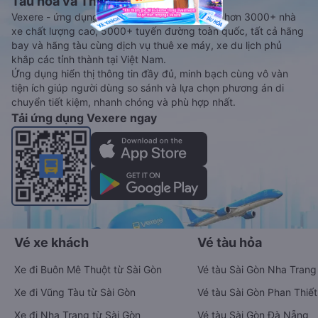
Tàu hoả và Thuê xe
Vexere - ứng dụng đặt vé đa phương tiện với hơn 3000+ nhà
xe chất lượng cao, 5000+ tuyến đường toàn quốc, tất cả hãng
bay và hãng tàu cùng dịch vụ thuê xe máy, xe du lịch phủ
khắp các tỉnh thành tại Việt Nam.
Ứng dụng hiển thị thông tin đầy đủ, minh bạch cùng vô vàn
tiện ích giúp người dùng so sánh và lựa chọn phương án di
chuyển tiết kiệm, nhanh chóng và phù hợp nhất.
Tải ứng dụng Vexere ngay
Vé xe khách
Vé tàu hỏa
Xe đi Buôn Mê Thuột từ Sài Gòn
Vé tàu Sài Gòn Nha Trang
Xe đi Vũng Tàu từ Sài Gòn
Vé tàu Sài Gòn Phan Thiết
Xe đi Nha Trang từ Sài Gòn
Vé tàu Sài Gòn Đà Nẵng