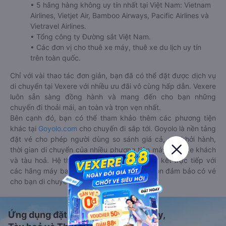
• 5 hãng hàng không uy tín nhất tại Việt Nam: Vietnam
Airlines, Vietjet Air, Bamboo Airways, Pacific Airlines và
Vietravel Airlines.
• Tổng công ty Đường sắt Việt Nam.
• Các đơn vị cho thuê xe máy, thuê xe du lịch uy tín
trên toàn quốc.
Chỉ với vài thao tác đơn giản, bạn đã có thể đặt được dịch vụ
di chuyển tại Vexere với nhiều ưu đãi vô cùng hấp dẫn. Vexere
luôn sẵn sàng đồng hành và mang đến cho bạn những
chuyến đi thoải mái, an toàn và trọn vẹn nhất.
Bên cạnh đó, bạn có thể tham khảo thêm các phương tiện
khác tại
Goyolo.com
cho chuyến đi sắp tới. Goyolo là nền tảng
đặt vé cho phép người dùng so sánh giá cả, giờ khởi hành,
thời gian di chuyển của nhiều phương tiện máy bay, xe khách
và tàu hoả. Hệ thống của Goyolo được liên kết trực tiếp với
các hãng máy bay, xe khách và tàu hoả, luôn đảm bảo có vé
cho bạn di chuyển.
Ứng dụng đặt vé Xe khách, Máy bay,