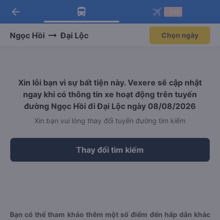
arrow_back
Tải app Vexere ngay!
Tải app Vexere
-30k
Mở app
Mở app
Nhận ưu đãi thành viên độc
-30k/ghế khi đặt vé máy bay qua
quyền
app
Ngọc Hồi
Đại Lộc
Chọn ngày
Xin lỗi bạn vì sự bất tiện này. Vexere sẽ cập nhật
ngay khi có thông tin xe hoạt động trên tuyến
đường Ngọc Hồi đi Đại Lộc ngày 08/08/2026
Xin bạn vui lòng thay đổi tuyến đường tìm kiếm
Thay đổi tìm kiếm
Bạn có thể tham khảo thêm một số điểm đến hấp dẫn khác