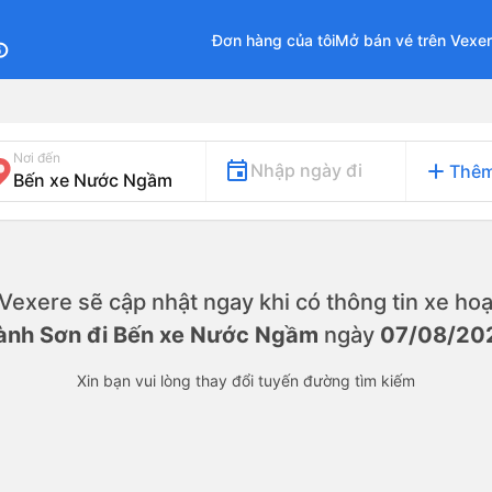
Đơn hàng của tôi
Mở bán vé trên Vexe
fo
Nơi đến
add
Nhập ngày đi
Thêm
. Vexere sẽ cập nhật ngay khi có thông tin xe
hoạ
ành Sơn đi Bến xe Nước Ngầm
ngày
07/08/20
Xin bạn vui lòng thay đổi tuyến đường tìm kiếm