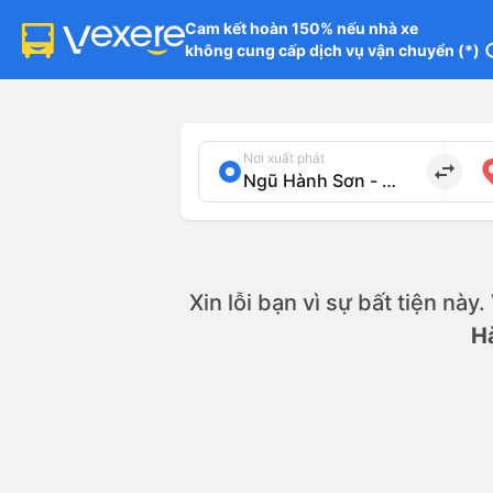
Cam kết hoàn 150% nếu nhà xe

không cung cấp dịch vụ vận chuyển (*)
in
Nơi xuất phát
import_export
Xin lỗi bạn vì sự bất tiện này
H