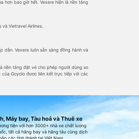
óa hơn bao giờ hết. Vexere hiện là nền tảng
 và Vietravel Airlines.
hấp dẫn. Vexere luôn sẵn sàng đồng hành và
 là nền tảng đặt vé cho phép người dùng so
 của Goyolo được liên kết trực tiếp với các
h, Máy bay, Tàu hoả và Thuê xe
ương tiện với hơn 3000+ nhà xe chất lượng
ốc, tất cả hãng bay và hãng tàu cùng dịch
hắp các tỉnh thành tại Việt Nam.