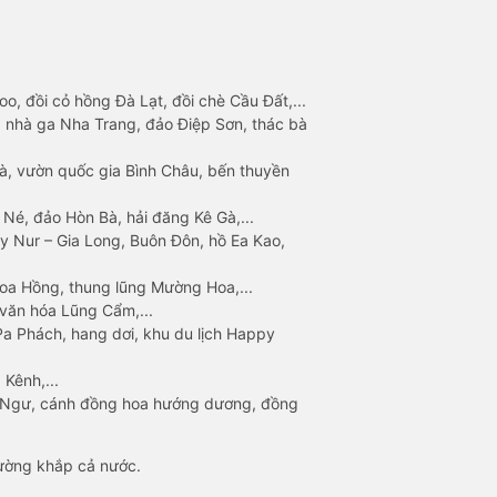
o, đồi cỏ hồng Đà Lạt, đồi chè Cầu Đất,...
 nhà ga Nha Trang, đảo Điệp Sơn, thác bà
à, vườn quốc gia Bình Châu, bến thuyền
 Né, đảo Hòn Bà, hải đăng Kê Gà,...
y Nur – Gia Long, Buôn Đôn, hồ Ea Kao,
Hoa Hồng, thung lũng Mường Hoa,...
văn hóa Lũng Cẩm,...
a Phách, hang dơi, khu du lịch Happy
 Kênh,...
n Ngư, cánh đồng hoa hướng dương, đồng
đường khắp cả nước.