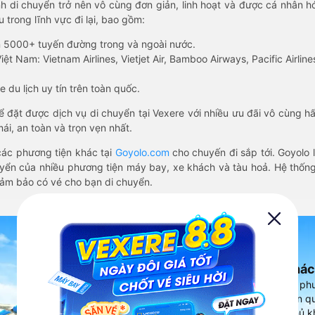
nh di chuyển trở nên vô cùng đơn giản, linh hoạt và được cá nhân h
 trong lĩnh vực đi lại, bao gồm:
n 5000+ tuyến đường trong và ngoài nước.
ệt Nam: Vietnam Airlines, Vietjet Air, Bamboo Airways, Pacific Airlines
 du lịch uy tín trên toàn quốc.
thể đặt được dịch vụ di chuyển tại Vexere với nhiều ưu đãi vô cùng 
i, an toàn và trọn vẹn nhất.
ác phương tiện khác tại
Goyolo.com
cho chuyến đi sắp tới. Goyolo
huyển của nhiều phương tiện máy bay, xe khách và tàu hoả. Hệ thống
đảm bảo có vé cho bạn di chuyển.
Ứng dụng đặt vé Xe khác
Vexere - ứng dụng đặt vé đa ph
cao, 5000+ tuyến đường toàn qu
vụ thuê xe máy, xe du lịch phủ k