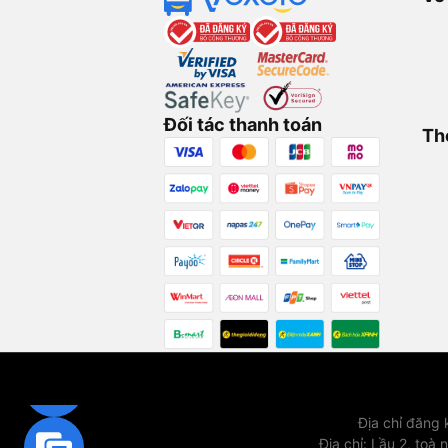
Đối tác thanh toán
Th
Địa chỉ đăng
Địa chỉ
:
Lầu 2, toà 