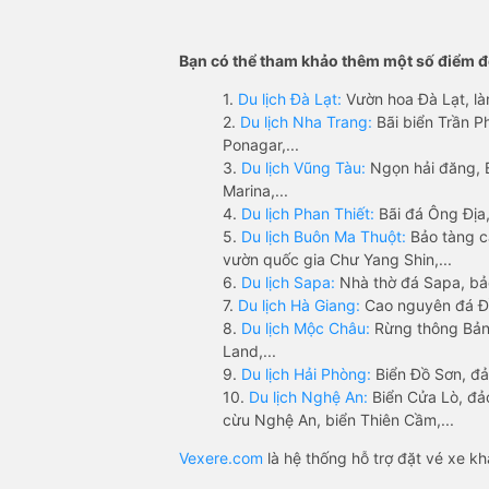
Bạn có thể tham khảo thêm một số điểm đế
1.
Du lịch Đà Lạt:
Vườn hoa Đà Lạt, là
2.
Du lịch Nha Trang:
Bãi biển Trần 
Ponagar,...
3.
Du lịch Vũng Tàu:
Ngọn hải đăng, 
Marina,...
4.
Du lịch Phan Thiết:
Bãi đá Ông Địa,
5.
Du lịch Buôn Ma Thuột:
Bảo tàng c
vườn quốc gia Chư Yang Shin,...
6.
Du lịch Sapa:
Nhà thờ đá Sapa, bả
7.
Du lịch Hà Giang:
Cao nguyên đá Đồ
8.
Du lịch Mộc Châu:
Rừng thông Bản 
Land,...
9.
Du lịch Hải Phòng:
Biển Đồ Sơn, đả
10.
Du lịch Nghệ An:
Biển Cửa Lò, đ
cừu Nghệ An, biển Thiên Cầm,...
Vexere.com
là hệ thống hỗ trợ đặt vé xe k