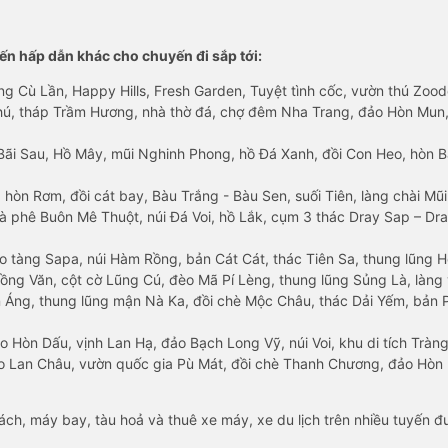
n hấp dẫn khác cho chuyến đi sắp tới:
ng Cù Lần, Happy Hills, Fresh Garden, Tuyệt tình cốc, vườn thú Zoodo
Phú, tháp Trầm Hương, nhà thờ đá, chợ đêm Nha Trang, đảo Hòn Mun,
Bãi Sau, Hồ Mây, mũi Nghinh Phong, hồ Đá Xanh, đồi Con Heo, hòn B
 hòn Rơm, đồi cát bay, Bàu Trắng - Bàu Sen, suối Tiên, làng chài Mũi
à phê Buôn Mê Thuột, núi Đá Voi, hồ Lắk, cụm 3 thác Dray Sap – Dra
o tàng Sapa, núi Hàm Rồng, bản Cát Cát, thác Tiên Sa, thung lũng 
ng Văn, cột cờ Lũng Cú, đèo Mã Pí Lèng, thung lũng Sủng Là, làng 
Áng, thung lũng mận Nà Ka, đồi chè Mộc Châu, thác Dải Yếm, bản P
o Hòn Dấu, vịnh Lan Hạ, đảo Bạch Long Vỹ, núi Voi, khu di tích Tràng
ảo Lan Châu, vườn quốc gia Pù Mát, đồi chè Thanh Chương, đảo Hò
hách, máy bay, tàu hoả và thuê xe máy, xe du lịch trên nhiều tuyến 