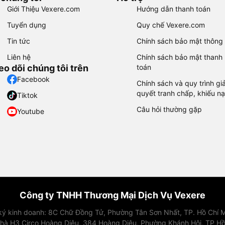
Giới Thiệu Vexere.com
Hướng dẫn thanh toán
Tuyển dụng
Quy chế Vexere.com
Tin tức
Chính sách bảo mật thông 
Liên hệ
Chính sách bảo mật thanh
eo dõi chúng tôi trên
toán
Facebook
Chính sách và quy trình giả
quyết tranh chấp, khiếu nạ
Tiktok
Câu hỏi thường gặp
Youtube
Công ty TNHH Thương Mại Dịch Vụ Vexere
 ký kinh doanh: 8C Chữ Đồng Tử, Phường Tân Sơn Nhất, TP. Hồ Chí M
nhà H3 Circo Hoàng Diệu, 384 Hoàng Diệu, Phường Khánh Hội, TP Hồ