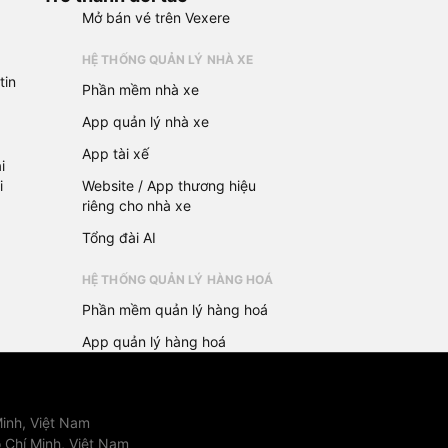
Mở bán vé trên Vexere
HỆ THỐNG QUẢN LÝ NHÀ XE
tin
Phần mềm nhà xe
App quản lý nhà xe
App tài xế
i
i
Website / App thương hiệu
riêng cho nhà xe
Tổng đài AI
HỆ THỐNG QUẢN LÝ HÀNG HOÁ
Phần mềm quản lý hàng hoá
App quản lý hàng hoá
inh, Việt Nam
 Chí Minh, Việt Nam