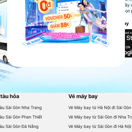
Ứng dụng hiển thị thông tin đầy 
người dùng so sánh và lựa chọn 
chóng và phù hợp nhất.
Tải ứng dụng Vexere ngay
 tàu hỏa
Vé máy bay
tàu Sài Gòn Nha Trang
Vé Máy bay từ Hà Nội đi Sài Gòn
tàu Sài Gòn Phan Thiết
Vé Máy bay từ Sài Gòn đi Nha T
tàu Sài Gòn Đà Nẵng
Vé Máy bay từ Sài Gòn đi Hà Nội