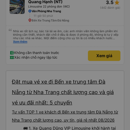
star_rate
Quang Hạnh (NT)
3.5
Limousine 22 phòng đơn (WC)
(442 đánh giá)
Văn Phòng Nha Trang
11 giờ 50 phút
Bến Xe Trung Tâm Đà Nẵng
Nhà xe rất lịch sự, bác tài lái xe êm, các anh nhân viên không làm phiền khi
không cần thiết, khách đặt chỗ ở đâu là được ở phòng đó, không bị tự ý xếp
như các nhà xe khác. Một điểm cộng cho uy tín là có nhiều khách nước
Xem thêm
ngoài đi cùng chuyến để đến Nha Trang nha!
Không cần thanh toán trước
Xem giá
Xác nhận chỗ ngay lập tức
Đặt mua vé xe đi Bến xe trung tâm Đà
Nẵng từ Nha Trang chất lượng cao và giá
vé ưu đãi nhất: 5 chuyến
Tư vấn TOP 1 xe khách đi Bến xe trung tâm Đà Nẵng từ
Nha Trang chất lượng cao, uy tín, giá rẻ nhất 08/2026
🚌 1. Xe Quang Dũng VIP Limousine khởi hành tại