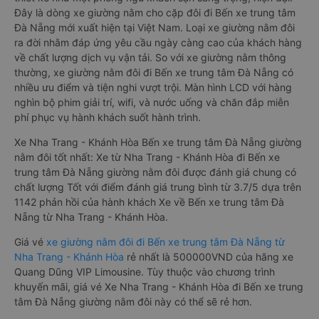
Đây là dòng xe giường nằm cho cặp đôi đi Bến xe trung tâm
Đà Nẵng mới xuất hiện tại Việt Nam. Loại xe giường nằm đôi
ra đời nhằm đáp ứng yêu cầu ngày càng cao của khách hàng
về chất lượng dịch vụ vận tải. So với xe giường nằm thông
thường, xe giường nằm đôi đi Bến xe trung tâm Đà Nẵng có
nhiều ưu điểm và tiện nghi vượt trội. Màn hình LCD với hàng
nghìn bộ phim giải trí, wifi, và nước uống và chăn đắp miễn
phí phục vụ hành khách suốt hành trình.
Xe Nha Trang - Khánh Hòa Bến xe trung tâm Đà Nẵng giường
nằm đôi tốt nhất: Xe từ Nha Trang - Khánh Hòa đi Bến xe
trung tâm Đà Nẵng giường nằm đôi được đánh giá chung có
chất lượng Tốt với điểm đánh giá trung bình từ 3.7/5 dựa trên
1142 phản hồi của hành khách Xe về Bến xe trung tâm Đà
Nẵng từ Nha Trang - Khánh Hòa.
Giá vé
xe giường nằm đôi đi Bến xe trung tâm Đà Nẵng từ
Nha Trang - Khánh Hòa
rẻ nhất là 500000VND của hãng xe
Quang Dũng VIP Limousine. Tùy thuộc vào chương trình
khuyến mãi, giá vé Xe Nha Trang - Khánh Hòa đi Bến xe trung
tâm Đà Nẵng giường nằm đôi này có thể sẽ rẻ hơn.