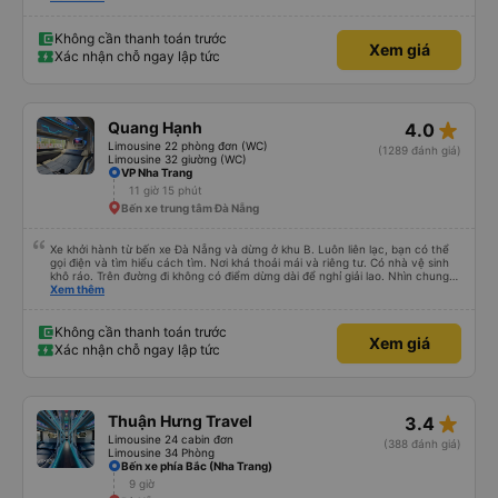
tiếng còi xe bớt to hơn. Nhưng tôi thích nó nên tôi cho điểm tối đa. Cảm ơn
bạn rất nhiều.
Không cần thanh toán trước
Xem giá
Xác nhận chỗ ngay lập tức
star_rate
Quang Hạnh
4.0
Limousine 22 phòng đơn (WC)
(1289 đánh giá)
Limousine 32 giường (WC)
VP Nha Trang
11 giờ 15 phút
Bến xe trung tâm Đà Nẵng
Xe khởi hành từ bến xe Đà Nẵng và dừng ở khu B. Luôn liên lạc, bạn có thể
gọi điện và tìm hiểu cách tìm. Nơi khá thoải mái và riêng tư. Có nhà vệ sinh
khô ráo. Trên đường đi không có điểm dừng dài để nghỉ giải lao. Nhìn chung
mọi thứ đều tuyệt vời.
Xem thêm
Không cần thanh toán trước
Xem giá
Xác nhận chỗ ngay lập tức
star_rate
Thuận Hưng Travel
3.4
Limousine 24 cabin đơn
(388 đánh giá)
Limousine 34 Phòng
Bến xe phía Bắc (Nha Trang)
9 giờ