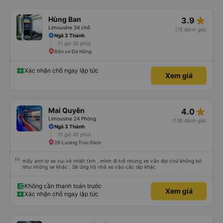
mình đã quên nút tai nghe trên xe buýt. Tôi nhắn tin cho họ qua WhatsApp
và họ trả lời ngay lập tức rằng họ sẽ yêu cầu nhân viên dọn phòng của họ.
Họ đã tìm thấy chúng và sắp xếp một nhà trọ gần đó để chúng tôi trả lại
star_rate
Hùng Ban
3.9
chúng để chúng tôi có thể đến đón bất cứ lúc nào thuận tiện. Nhìn chung
rất ấn tượng, sẽ đặt lại với họ.
Limousine 34 chỗ
(15 đánh giá)
Ngã 3 Thành
11 giờ 30 phút
Bến xe Đà Nẵng
Xác nhận chỗ ngay lập tức
Xem giá
star_rate
Mai Quyên
4.0
Limousine 24 Phòng
(136 đánh giá)
Ngã 3 Thành
11 giờ 45 phút
26 Lương Trúc Đàm
mấy anh lơ xe vui vẻ nhiệt tình , mình đi trễ nhưng xe vẫn đợi chứ không bỏ
như những xe khác . Sẽ ủng hộ nhà xe vào các dịp khác
Không cần thanh toán trước
Xem giá
Xác nhận chỗ ngay lập tức