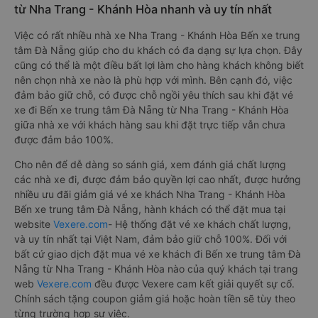
từ Nha Trang - Khánh Hòa nhanh và uy tín nhất
Việc có rất nhiều nhà xe Nha Trang - Khánh Hòa Bến xe trung
tâm Đà Nẵng giúp cho du khách có đa dạng sự lựa chọn. Đây
cũng có thể là một điều bất lợi làm cho hàng khách không biết
nên chọn nhà xe nào là phù hợp với mình. Bên cạnh đó, việc
đảm bảo giữ chỗ, có được chỗ ngồi yêu thích sau khi đặt vé
xe đi Bến xe trung tâm Đà Nẵng từ Nha Trang - Khánh Hòa
giữa nhà xe với khách hàng sau khi đặt trực tiếp vẫn chưa
được đảm bảo 100%.
Cho nên để dễ dàng so sánh giá, xem đánh giá chất lượng
các nhà xe đi, được đảm bảo quyền lợi cao nhất, được hưởng
nhiều ưu đãi giảm giá vé xe khách Nha Trang - Khánh Hòa
Bến xe trung tâm Đà Nẵng, hành khách có thể đặt mua tại
website
Vexere.com
- Hệ thống đặt vé xe khách chất lượng,
và uy tín nhất tại Việt Nam, đảm bảo giữ chỗ 100%. Đối với
bất cứ giao dịch đặt mua vé xe khách đi Bến xe trung tâm Đà
Nẵng từ Nha Trang - Khánh Hòa nào của quý khách tại trang
web
Vexere.com
đều được Vexere cam kết giải quyết sự cố.
Chính sách tặng coupon giảm giá hoặc hoàn tiền sẽ tùy theo
từng trường hợp sự việc.