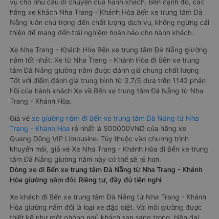
vụ cho nhu cầu di chuyển của hành khách. Bên cạnh đó, các
hãng xe khách Nha Trang - Khánh Hòa Bến xe trung tâm Đà
Nẵng luôn chú trọng đến chất lượng dịch vụ, không ngừng cải
thiện để mang đến trải nghiệm hoàn hảo cho hành khách.
Xe Nha Trang - Khánh Hòa Bến xe trung tâm Đà Nẵng giường
nằm tốt nhất: Xe từ Nha Trang - Khánh Hòa đi Bến xe trung
tâm Đà Nẵng giường nằm được đánh giá chung chất lượng
Tốt với điểm đánh giá trung bình từ 3.7/5 dựa trên 1142 phản
hồi của hành khách Xe về Bến xe trung tâm Đà Nẵng từ Nha
Trang - Khánh Hòa.
Giá vé
xe giường nằm đi Bến xe trung tâm Đà Nẵng từ Nha
Trang - Khánh Hòa
rẻ nhất là 500000VND của hãng xe
Quang Dũng VIP Limousine. Tùy thuộc vào chương trình
khuyến mãi, giá vé Xe Nha Trang - Khánh Hòa đi Bến xe trung
tâm Đà Nẵng giường nằm này có thể sẽ rẻ hơn.
Dòng xe đi Bến xe trung tâm Đà Nẵng từ Nha Trang - Khánh
Hòa giường nằm đôi: Riêng tư, đầy đủ tiện nghi
Xe khách đi Bến xe trung tâm Đà Nẵng từ Nha Trang - Khánh
Hòa giường nằm đôi là loại xe đặc biệt. Với mỗi giường được
thiết kế như một phòng ngủ khách sạn sang trọng, hiện đại.