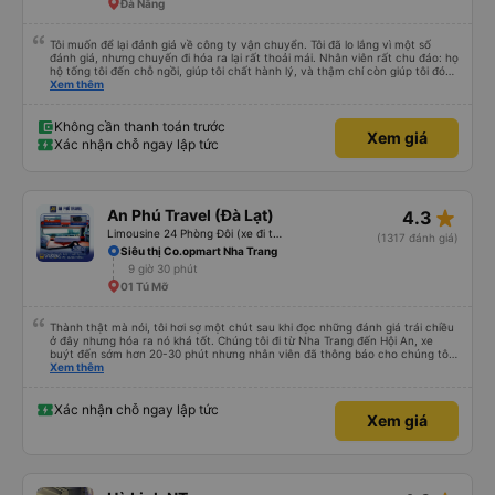
Đà Nẵng
Tôi muốn để lại đánh giá về công ty vận chuyển. Tôi đã lo lắng vì một số
đánh giá, nhưng chuyến đi hóa ra lại rất thoải mái. Nhân viên rất chu đáo: họ
hộ tống tôi đến chỗ ngồi, giúp tôi chất hành lý, và thậm chí còn giúp tôi đóng
gói giày. Điểm trừ duy nhất là xe buýt đến sớm hơn một tiếng so với giờ khởi
Xem thêm
hành, giống như tôi, nên tôi không biết chuyện gì sẽ xảy ra nếu tôi đến đúng
giờ ghi trên vé. Nhìn chung, tôi rất hài lòng với chuyến đi và tôi rất vui vì đã
chọn công ty này.
Không cần thanh toán trước
Xem giá
Xác nhận chỗ ngay lập tức
star_rate
An Phú Travel (Đà Lạt)
4.3
Limousine 24 Phòng Đôi (xe đi thẳng cao tốc)
(1317 đánh giá)
Siêu thị Co.opmart Nha Trang
9 giờ 30 phút
01 Tú Mỡ
Thành thật mà nói, tôi hơi sợ một chút sau khi đọc những đánh giá trái chiều
ở đây nhưng hóa ra nó khá tốt. Chúng tôi đi từ Nha Trang đến Hội An, xe
buýt đến sớm hơn 20-30 phút nhưng nhân viên đã thông báo cho chúng tôi
trước 30 phút. Nhân viên bên trong cùng với tài xế thực sự tốt bụng, họ giúp
Xem thêm
chúng tôi mang hành lý và cho chúng tôi nước miễn phí cùng đồ ăn nhẹ.
Cabin sạch sẽ, có chăn và không gian ổn ngay cả với tôi (184 cm). Lái xe ổn
mà không bấm còi quá nhiều nhưng đừng mong đợi có giấc ngủ ngon vì
Xác nhận chỗ ngay lập tức
Xem giá
đường gập ghềnh và có nhiều khúc cua. Có 3-4 điểm dừng vệ sinh nhanh
chóng và xe buýt đến Hội An vào khoảng thời gian đã hứa. Tôi không biết liệu
chúng tôi có may mắn và những người khác cực kỳ xui xẻo hay họ mong đợi
điều gì đó không thể xảy ra nhưng tôi sẽ đi lại với họ. 10/10