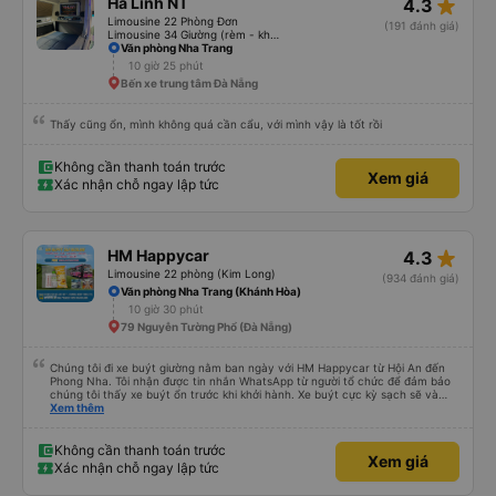
star_rate
Hà Linh NT
4.3
Limousine 22 Phòng Đơn
(191 đánh giá)
Limousine 34 Giường (rèm - không WC)
Văn phòng Nha Trang
10 giờ 25 phút
Bến xe trung tâm Đà Nẵng
Thấy cũng ổn, mình không quá cần cẩu, với mình vậy là tốt rồi
Không cần thanh toán trước
Xem giá
Xác nhận chỗ ngay lập tức
star_rate
HM Happycar
4.3
Limousine 22 phòng (Kim Long)
(934 đánh giá)
Văn phòng Nha Trang (Khánh Hòa)
10 giờ 30 phút
79 Nguyễn Tường Phổ (Đà Nẵng)
Chúng tôi đi xe buýt giường nằm ban ngày với HM Happycar từ Hội An đến
Phong Nha. Tôi nhận được tin nhắn WhatsApp từ người tổ chức để đảm bảo
chúng tôi thấy xe buýt ổn trước khi khởi hành. Xe buýt cực kỳ sạch sẽ và
trong tình trạng tuyệt vời. Các khoang giường nhỏ riêng tư và nằm phẳng
Xem thêm
hoàn toàn, hoặc bạn có thể đặt chúng ở vị trí ngả một phần. Tôi cao
5&#39;4&quot; và có thể nằm duỗi thẳng hoàn toàn, bạn tôi cao
5&#39;9&quot; và có thể làm như vậy với bàn chân cong. Có một cổng USB,
Không cần thanh toán trước
Xem giá
đèn và lỗ thông hơi. Việc lái xe rất an toàn và có hai tài xế thay phiên nhau
Xác nhận chỗ ngay lập tức
giúp chúng tôi cũng cảm thấy an toàn. Chúng tôi dừng lại 3 lần để đi vệ sinh.
Sau khi được thả xuống và tiếp tục ngày của mình, chúng tôi nhận ra rằng