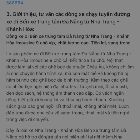
888684
.
3. Giới thiệu, tư vấn các dòng xe chạy tuyến đường
xe đi Bến xe trung tâm Đà Nẵng từ Nha Trang -
Khánh Hòa:
Dòng xe đi Bến xe trung tâm Đà Nẵng từ Nha Trang - Khánh
Hòa limousine 9 chỗ vip, chất lượng cao: Tiện lợi, sang trọng
Là sản phẩm xe đi Bến xe trung tâm Đà Nẵng từ Nha Trang -
Khánh Hòa limousine 9 chỗ cải tiến từ xe 16 chỗ. Nội thất
được làm lại với các ghế bọc da chuẩn Châu Âu, không chỉ êm
ái cho chuyến hành trình xa, mà còn mát mẻ và không hề bị
hầm bí như các ghế bọc da bình thường. Kèm theo các ghế
có nhiều tiện nghi hiện đại như ti-vi, tủ lạnh mini, ổ cắm usb,
đèn đọc sách, hệ thống âm thanh cao cấp. Có vách ngăn
riêng biệt giữa khoang lái và khoang hành khách. Khoảng
cách giữa các ghế ngồi rất thoải mái, không nhồi nhét. Luôn
đáp ứng được nhu cầu về sang trọng, thoải mái và tiện nghi
trong việc di chuyển.
Đây là loại xe Nha Trang - Khánh Hòa Bến xe trung tâm Đà
Nẵng có hỗ trợ đón/trả tận nơi miễn phí tại nội thành Nha