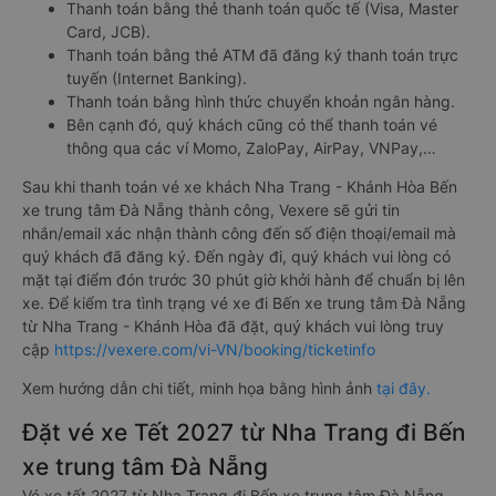
Thanh toán bằng thẻ thanh toán quốc tế (Visa, Master
Card, JCB).
Thanh toán bằng thẻ ATM đã đăng ký thanh toán trực
tuyến (Internet Banking).
Thanh toán bằng hình thức chuyển khoản ngân hàng.
Bên cạnh đó, quý khách cũng có thể thanh toán vé
thông qua các ví Momo, ZaloPay, AirPay, VNPay,…
Sau khi thanh toán vé xe khách Nha Trang - Khánh Hòa Bến
xe trung tâm Đà Nẵng thành công, Vexere sẽ gửi tin
nhắn/email xác nhận thành công đến số điện thoại/email mà
quý khách đã đăng ký. Đến ngày đi, quý khách vui lòng có
mặt tại điểm đón trước 30 phút giờ khởi hành để chuẩn bị lên
xe. Để kiểm tra tình trạng vé xe đi Bến xe trung tâm Đà Nẵng
từ Nha Trang - Khánh Hòa đã đặt, quý khách vui lòng truy
cập
https://vexere.com/vi-VN/booking/ticketinfo
Xem hướng dẫn chi tiết, minh họa bằng hình ảnh
tại đây.
Đặt vé xe Tết 2027 từ Nha Trang đi Bến
xe trung tâm Đà Nẵng
Vé xe tết 2027 từ Nha Trang đi Bến xe trung tâm Đà Nẵng