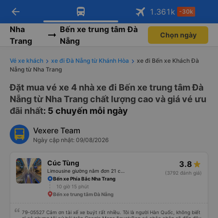
arrow_back
Tải app Vexere ngay!
Tải app Vexere
1.361
k
-30k
Mở app
Mở app
Nhận ưu đãi thành viên độc
-30k/ghế khi đặt vé máy bay qua
quyền
app
Nha
Bến xe trung tâm Đà
Chọn ngày
Trang
Nẵng
Vé xe khách
xe đi Đà Nẵng từ Khánh Hòa
xe đi Bến xe Khách Đà
Nẵng từ Nha Trang
Đặt mua vé xe 4 nhà xe đi Bến xe trung tâm Đà
Nẵng từ Nha Trang chất lượng cao và giá vé ưu
đãi nhất
: 5 chuyến mỗi ngày
Vexere Team
Ngày cập nhật: 09/08/2026
Cúc Tùng
3.8
Limousine giường nằm đơn 21 chỗ (WC)
(3792 đánh giá)
Bến xe Phía Bắc Nha Trang
10 giờ 15 phút
Bến xe trung tâm Đà Nẵng
79-05527 Cảm ơn tài xế xe buýt rất nhiều. Tôi là người Hàn Quốc, không biết