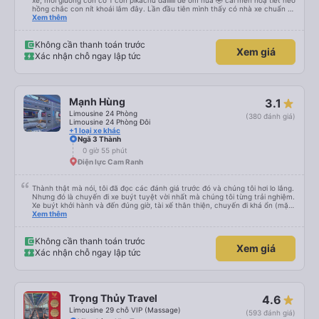
xe, mỗi giường còn có 1 con pikachu dàiiiiii để ôm nữa 🤣 cái mền hoạ tiết heo
hồng chắc con nít khoái lắm đây. Lần đầu tiên mình thấy có nhà xe chuẩn bị
cả bàn chải đánh răng. Có 2 ông bà cụ lên xe còn được nv dẫn tới tận nơi để
Xem thêm
hỗ trợ, nói chung là chu đáo ah.
Không cần thanh toán trước
Xem giá
Xác nhận chỗ ngay lập tức
Mạnh Hùng
3.1
Limousine 24 Phòng
(380 đánh giá)
Limousine 24 Phòng Đôi
+1 loại xe khác
Ngã 3 Thành
0 giờ 55 phút
Điện lực Cam Ranh
Thành thật mà nói, tôi đã đọc các đánh giá trước đó và chúng tôi hơi lo lắng.
Nhưng đó là chuyến đi xe buýt tuyệt vời nhất mà chúng tôi từng trải nghiệm.
Xe buýt khởi hành và đến đúng giờ, tài xế thân thiện, chuyến đi khá ổn (mặc
dù vẫn hơi xóc, nhưng đó là đặc trưng của Việt Nam ^^), và chỗ ngồi thoải
Xem thêm
mái. Chúng tôi thực sự rất hài lòng.
Không cần thanh toán trước
Xem giá
Xác nhận chỗ ngay lập tức
Trọng Thủy Travel
4.6
Limousine 29 chỗ VIP (Massage)
(593 đánh giá)