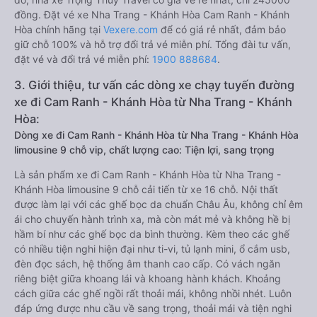
đồng. Đặt vé xe Nha Trang - Khánh Hòa Cam Ranh - Khánh
Hòa chính hãng tại
Vexere.com
để có giá rẻ nhất, đảm bảo
giữ chỗ 100% và hỗ trợ đổi trả vé miễn phí. Tổng đài tư vấn,
đặt vé và đổi trả vé miễn phí:
1900 888684
.
3. Giới thiệu, tư vấn các dòng xe chạy tuyến đường
xe đi Cam Ranh - Khánh Hòa từ Nha Trang - Khánh
Hòa:
Dòng xe đi Cam Ranh - Khánh Hòa từ Nha Trang - Khánh Hòa
limousine 9 chỗ vip, chất lượng cao: Tiện lợi, sang trọng
Là sản phẩm xe đi Cam Ranh - Khánh Hòa từ Nha Trang -
Khánh Hòa limousine 9 chỗ cải tiến từ xe 16 chỗ. Nội thất
được làm lại với các ghế bọc da chuẩn Châu Âu, không chỉ êm
ái cho chuyến hành trình xa, mà còn mát mẻ và không hề bị
hầm bí như các ghế bọc da bình thường. Kèm theo các ghế
có nhiều tiện nghi hiện đại như ti-vi, tủ lạnh mini, ổ cắm usb,
đèn đọc sách, hệ thống âm thanh cao cấp. Có vách ngăn
riêng biệt giữa khoang lái và khoang hành khách. Khoảng
cách giữa các ghế ngồi rất thoải mái, không nhồi nhét. Luôn
đáp ứng được nhu cầu về sang trọng, thoải mái và tiện nghi