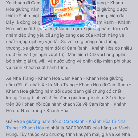
Xe khách đi Cam Ranh - Khánh Hòa từ Nha Trang - Khánh
Hòa giường nằm đôi là loại xe đặc biệt. Với mỗi giường được
thiết kế như một phòng ngủ khách sạn sang trọng, hiện đại.
Đây là dòng xe giường nằm cho cặp đôi đi Cam Ranh - Khánh
Hòa mới xuất hiện tại Việt Nam. Loại xe giường nằm đôi ra đời
nhằm đáp ứng yêu cầu ngày càng cao của khách hàng về
chất lượng dịch vụ vận tải. So với xe giường nằm thông
thường, xe giường nằm đôi đi Cam Ranh - Khánh Hòa có nhiều
ưu điểm và tiện nghi vượt trội. Màn hình LCD với hàng nghìn
bộ phim giải trí, wifi, và nước uống và chăn đắp miễn phí phục
vụ hành khách suốt hành trình.
Xe Nha Trang - Khánh Hòa Cam Ranh - Khánh Hòa giường
nằm đôi tốt nhất: Xe từ Nha Trang - Khánh Hòa đi Cam Ranh -
Khánh Hòa giường nằm đôi được đánh giá chung có chất
lượng Trung bình với điểm đánh giá trung bình từ 3.1/5 dựa
trên 381 phản hồi của hành khách Xe về Cam Ranh - Khánh
Hòa từ Nha Trang - Khánh Hòa.
Giá vé
xe giường nằm đôi đi Cam Ranh - Khánh Hòa từ Nha
Trang - Khánh Hòa
rẻ nhất là 380000VND của hãng xe Mạnh
Hùng. Tùy thuộc vào chương trình khuyến mãi, giá vé Xe Nha