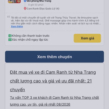
Văn phòng Nha Trang
0 giờ 50 phút
Cam Ranh (Dọc Quốc Lộ 1A)
Tôi đã có một chuyến đi tuyệt vời với Trọng Thủy Travel. Xe limousine sạch
sẽ, hiện đại và rất thoải mái. Ghế massage giúp cho hành trình 4,5 tiếng trở
nên thư giãn một cách đáng ngạc nhiên. Nhân viên soát vé lịch sự và nhiệt
tình, tài xế cẩn thận và chuyên nghiệp, mọi thứ đều được tổ chức tốt. Các
Xem thêm
thông báo rõ ràng, việc lên xe dễ dàng, và toàn bộ chuyến đi diễn ra đúng
như kế hoạch. Tôi đặt vé qua Vexere, và toàn bộ trải nghiệm - từ khi đặt vé
đến khi đến nơi - đều suôn sẻ và không gặp rắc rối. Tôi rất hài lòng với công
Không cần thanh toán trước
Xem giá
ty này và chắc chắn sẽ chọn Trọng Thủy Travel một lần nữa. Rất đáng giới
Xác nhận chỗ ngay lập tức
thiệu!
Xem thêm chuyến
Đặt mua vé xe đi Cam Ranh từ Nha Trang
chất lượng cao và giá vé ưu đãi nhất: 21
chuyến
Tư vấn TOP 3 xe khách đi Cam Ranh từ Nha Trang chất
lượng cao, uy tín, giá rẻ nhất 08/2026