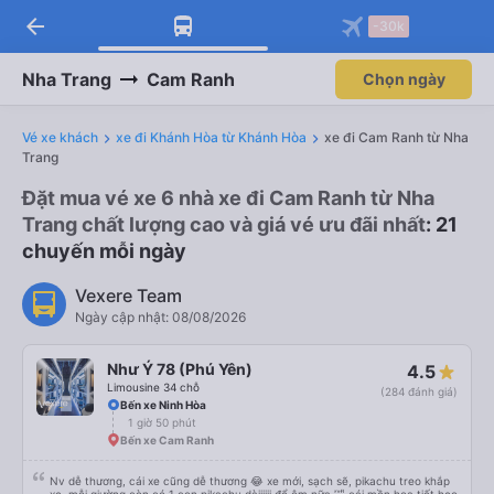
arrow_back
-30k
Nha Trang
Cam Ranh
Chọn ngày
Vé xe khách
xe đi Khánh Hòa từ Khánh Hòa
xe đi Cam Ranh từ Nha
Trang
Đặt mua vé xe 6 nhà xe đi Cam Ranh từ Nha
Trang chất lượng cao và giá vé ưu đãi nhất
: 21
chuyến mỗi ngày
Vexere Team
Ngày cập nhật: 08/08/2026
Như Ý 78 (Phú Yên)
4.5
Limousine 34 chỗ
(284 đánh giá)
Bến xe Ninh Hòa
1 giờ 50 phút
Bến xe Cam Ranh
Nv dễ thương, cái xe cũng dễ thương 😂 xe mới, sạch sẽ, pikachu treo khắp