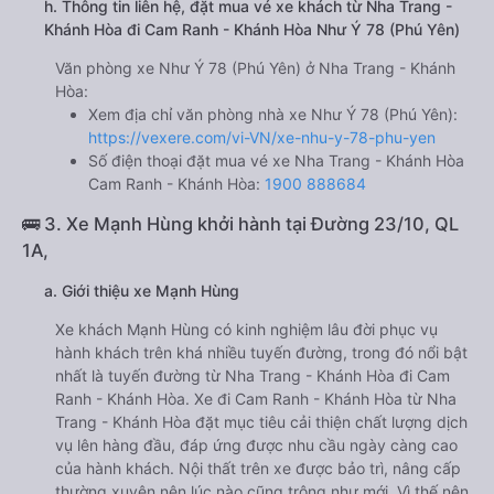
h. Thông tin liên hệ, đặt mua vé xe khách từ Nha Trang -
Khánh Hòa đi Cam Ranh - Khánh Hòa Như Ý 78 (Phú Yên)
Văn phòng xe Như Ý 78 (Phú Yên) ở Nha Trang - Khánh
Hòa:
Xem địa chỉ văn phòng nhà xe Như Ý 78 (Phú Yên):
https://vexere.com/vi-VN/xe-nhu-y-78-phu-yen
Số điện thoại đặt mua vé xe Nha Trang - Khánh Hòa
Cam Ranh - Khánh Hòa:
1900 888684
🚌 3. Xe Mạnh Hùng khởi hành tại Đường 23/10, QL
1A,
a. Giới thiệu xe Mạnh Hùng
Xe khách Mạnh Hùng có kinh nghiệm lâu đời phục vụ
hành khách trên khá nhiều tuyến đường, trong đó nổi bật
nhất là tuyến đường từ Nha Trang - Khánh Hòa đi Cam
Ranh - Khánh Hòa. Xe đi Cam Ranh - Khánh Hòa từ Nha
Trang - Khánh Hòa đặt mục tiêu cải thiện chất lượng dịch
vụ lên hàng đầu, đáp ứng được nhu cầu ngày càng cao
của hành khách. Nội thất trên xe được bảo trì, nâng cấp
thường xuyên nên lúc nào cũng trông như mới. Vì thế nên