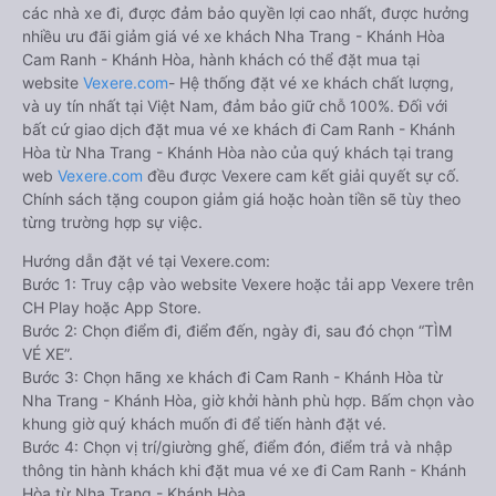
các nhà xe đi, được đảm bảo quyền lợi cao nhất, được hưởng
nhiều ưu đãi giảm giá vé xe khách Nha Trang - Khánh Hòa
Cam Ranh - Khánh Hòa, hành khách có thể đặt mua tại
website
Vexere.com
- Hệ thống đặt vé xe khách chất lượng,
và uy tín nhất tại Việt Nam, đảm bảo giữ chỗ 100%. Đối với
bất cứ giao dịch đặt mua vé xe khách đi Cam Ranh - Khánh
Hòa từ Nha Trang - Khánh Hòa nào của quý khách tại trang
web
Vexere.com
đều được Vexere cam kết giải quyết sự cố.
Chính sách tặng coupon giảm giá hoặc hoàn tiền sẽ tùy theo
từng trường hợp sự việc.
Hướng dẫn đặt vé tại Vexere.com:
Bước 1: Truy cập vào website Vexere hoặc tải app Vexere trên
CH Play hoặc App Store.
Bước 2: Chọn điểm đi, điểm đến, ngày đi, sau đó chọn “TÌM
VÉ XE”.
Bước 3: Chọn hãng xe khách đi Cam Ranh - Khánh Hòa từ
Nha Trang - Khánh Hòa, giờ khởi hành phù hợp. Bấm chọn vào
khung giờ quý khách muốn đi để tiến hành đặt vé.
Bước 4: Chọn vị trí/giường ghế, điểm đón, điểm trả và nhập
thông tin hành khách khi đặt mua vé xe đi Cam Ranh - Khánh
Hòa từ Nha Trang - Khánh Hòa