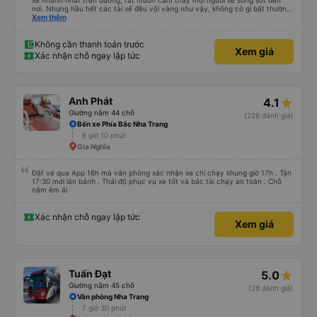
xe nhanh nhất trên đường, rất muốn cảm thấy mọi người sẽ sống sót đến
nơi. Nhưng hầu hết các tài xế đều vội vàng như vậy, không có gì bất thường
cả.
Xem thêm
Không cần thanh toán trước
Xem giá
Xác nhận chỗ ngay lập tức
Anh Phát
4.1
Giường nằm 44 chỗ
(226 đánh giá)
Bến xe Phía Bắc Nha Trang
8 giờ 10 phút
Gia Nghĩa
Đặt vé qua App 16h mà văn phòng xác nhận xe chỉ chạy khung giờ 17h . Tận
17:30 mới lăn bánh . Thái độ phục vụ xe tốt và bác tài chạy an toàn . Chỗ
nằm êm ái
Xác nhận chỗ ngay lập tức
Xem giá
Tuấn Đạt
5.0
Giường nằm 45 chỗ
(28 đánh giá)
Văn phòng Nha Trang
7 giờ 30 phút