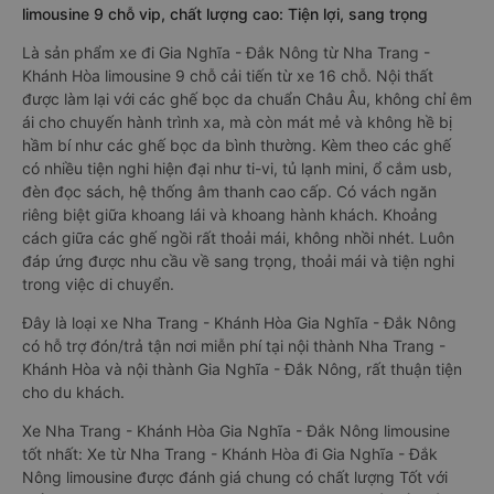
limousine 9 chỗ vip, chất lượng cao: Tiện lợi, sang trọng
Là sản phẩm xe đi Gia Nghĩa - Đắk Nông từ Nha Trang -
Khánh Hòa limousine 9 chỗ cải tiến từ xe 16 chỗ. Nội thất
được làm lại với các ghế bọc da chuẩn Châu Âu, không chỉ êm
ái cho chuyến hành trình xa, mà còn mát mẻ và không hề bị
hầm bí như các ghế bọc da bình thường. Kèm theo các ghế
có nhiều tiện nghi hiện đại như ti-vi, tủ lạnh mini, ổ cắm usb,
đèn đọc sách, hệ thống âm thanh cao cấp. Có vách ngăn
riêng biệt giữa khoang lái và khoang hành khách. Khoảng
cách giữa các ghế ngồi rất thoải mái, không nhồi nhét. Luôn
đáp ứng được nhu cầu về sang trọng, thoải mái và tiện nghi
trong việc di chuyển.
Đây là loại xe Nha Trang - Khánh Hòa Gia Nghĩa - Đắk Nông
có hỗ trợ đón/trả tận nơi miễn phí tại nội thành Nha Trang -
Khánh Hòa và nội thành Gia Nghĩa - Đắk Nông, rất thuận tiện
cho du khách.
Xe Nha Trang - Khánh Hòa Gia Nghĩa - Đắk Nông limousine
tốt nhất: Xe từ Nha Trang - Khánh Hòa đi Gia Nghĩa - Đắk
Nông limousine được đánh giá chung có chất lượng Tốt với