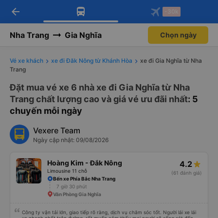
arrow_back
Tải app Vexere ngay!
Tải app Vexere
-30k
Mở app
Mở app
Nhận ưu đãi thành viên độc
-30k/ghế khi đặt vé máy bay qua
quyền
app
Nha Trang
Gia Nghĩa
Chọn ngày
Vé xe khách
xe đi Đăk Nông từ Khánh Hòa
xe đi Gia Nghĩa từ Nha
Trang
Đặt mua vé xe 6 nhà xe đi Gia Nghĩa từ Nha
Trang chất lượng cao và giá vé ưu đãi nhất
: 5
chuyến mỗi ngày
Vexere Team
Ngày cập nhật: 09/08/2026
Hoàng Kim - Đắk Nông
4.2
Limousine 11 chỗ
(61 đánh giá)
Bến xe Phía Bắc Nha Trang
7 giờ 30 phút
Văn Phòng Gia Nghĩa
Công ty vận tải lớn, giao tiếp rõ ràng, dịch vụ chăm sóc tốt. Người lái xe lái