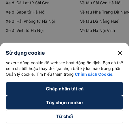
Xe đi Đà Lạt từ Sài Gòn
Vé tàu Sài Gòn Hà Nội
Xe đi Sapa từ Hà Nội
Vé tàu Nha Trang Đà Nẵn
Xe đi Hải Phòng từ Hà Nội
Vé tàu Đà Nẵng Huế
Xe đi Vinh từ Hà Nội
Vé tàu Hà Nội Vinh
Thuê xe
close
Sử dụng cookie
Hà Nội đi Ninh Bình
Vexere dùng cookie để website hoạt động ổn định. Bạn có thể
xem chi tiết hoặc thay đổi lựa chọn bất kỳ lúc nào trong phần
Hà Nội đi Hạ Long
Quản lý cookie. Tìm hiểu thêm trong
Chính sách Cookie
.
Hà Nội đi Sa Pa
Chấp nhận tất cả
Hà Nội đi Tam Đảo
Đà Nẵng đi Hội An
Tùy chọn cookie
Đà Nẵng đi Huế
Từ chối
Hải Phòng đi Hà Nội
Xem tất cả tuyến đường