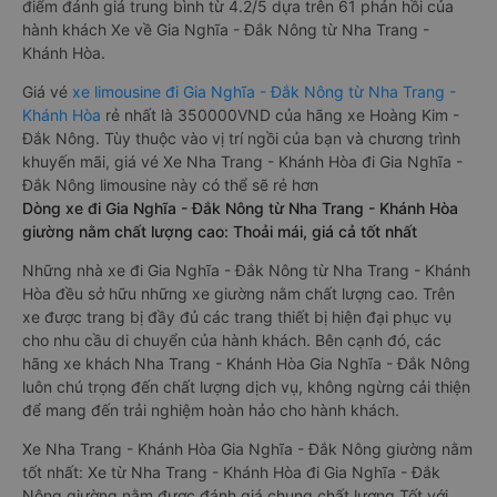
điểm đánh giá trung bình từ 4.2/5 dựa trên 61 phản hồi của
hành khách Xe về Gia Nghĩa - Đắk Nông từ Nha Trang -
Khánh Hòa.
Giá vé
xe limousine đi Gia Nghĩa - Đắk Nông từ Nha Trang -
Khánh Hòa
rẻ nhất là 350000VND của hãng xe Hoàng Kim -
Đắk Nông. Tùy thuộc vào vị trí ngồi của bạn và chương trình
khuyến mãi, giá vé Xe Nha Trang - Khánh Hòa đi Gia Nghĩa -
Đắk Nông limousine này có thể sẽ rẻ hơn
Dòng xe đi Gia Nghĩa - Đắk Nông từ Nha Trang - Khánh Hòa
giường nằm chất lượng cao: Thoải mái, giá cả tốt nhất
Những nhà xe đi Gia Nghĩa - Đắk Nông từ Nha Trang - Khánh
Hòa đều sở hữu những xe giường nằm chất lượng cao. Trên
xe được trang bị đầy đủ các trang thiết bị hiện đại phục vụ
cho nhu cầu di chuyển của hành khách. Bên cạnh đó, các
hãng xe khách Nha Trang - Khánh Hòa Gia Nghĩa - Đắk Nông
luôn chú trọng đến chất lượng dịch vụ, không ngừng cải thiện
để mang đến trải nghiệm hoàn hảo cho hành khách.
Xe Nha Trang - Khánh Hòa Gia Nghĩa - Đắk Nông giường nằm
tốt nhất: Xe từ Nha Trang - Khánh Hòa đi Gia Nghĩa - Đắk
Nông giường nằm được đánh giá chung chất lượng Tốt với