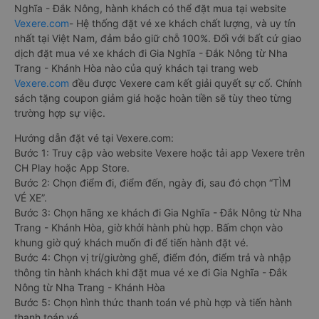
Nghĩa - Đắk Nông, hành khách có thể đặt mua tại website
Vexere.com
- Hệ thống đặt vé xe khách chất lượng, và uy tín
nhất tại Việt Nam, đảm bảo giữ chỗ 100%. Đối với bất cứ giao
dịch đặt mua vé xe khách đi Gia Nghĩa - Đắk Nông từ Nha
Trang - Khánh Hòa nào của quý khách tại trang web
Vexere.com
đều được Vexere cam kết giải quyết sự cố. Chính
sách tặng coupon giảm giá hoặc hoàn tiền sẽ tùy theo từng
trường hợp sự việc.
Hướng dẫn đặt vé tại Vexere.com:
Bước 1: Truy cập vào website Vexere hoặc tải app Vexere trên
CH Play hoặc App Store.
Bước 2: Chọn điểm đi, điểm đến, ngày đi, sau đó chọn “TÌM
VÉ XE”.
Bước 3: Chọn hãng xe khách đi Gia Nghĩa - Đắk Nông từ Nha
Trang - Khánh Hòa, giờ khởi hành phù hợp. Bấm chọn vào
khung giờ quý khách muốn đi để tiến hành đặt vé.
Bước 4: Chọn vị trí/giường ghế, điểm đón, điểm trả và nhập
thông tin hành khách khi đặt mua vé xe đi Gia Nghĩa - Đắk
Nông từ Nha Trang - Khánh Hòa
Bước 5: Chọn hình thức thanh toán vé phù hợp và tiến hành
thanh toán vé.