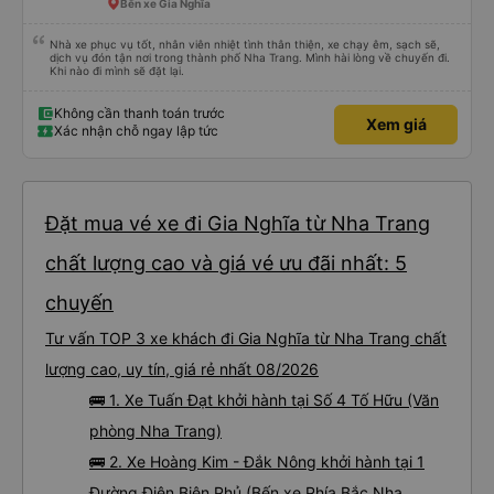
Bến xe Gia Nghĩa
Nhà xe phục vụ tốt, nhân viên nhiệt tình thân thiện, xe chạy êm, sạch sẽ,
dịch vụ đón tận nơi trong thành phố Nha Trang. Mình hài lòng về chuyến đi.
Khi nào đi mình sẽ đặt lại.
Không cần thanh toán trước
Xem giá
Xác nhận chỗ ngay lập tức
Đặt mua vé xe đi Gia Nghĩa từ Nha Trang
chất lượng cao và giá vé ưu đãi nhất: 5
chuyến
Tư vấn TOP 3 xe khách đi Gia Nghĩa từ Nha Trang chất
lượng cao, uy tín, giá rẻ nhất 08/2026
🚌 1. Xe Tuấn Đạt khởi hành tại Số 4 Tố Hữu (Văn
phòng Nha Trang)
🚌 2. Xe Hoàng Kim - Đắk Nông khởi hành tại 1
Đường Điện Biên Phủ (Bến xe Phía Bắc Nha