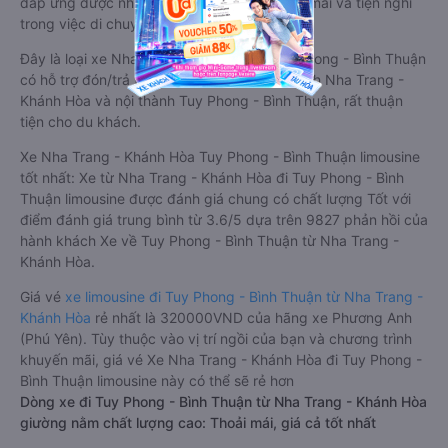
đáp ứng được nhu cầu về sang trọng, thoải mái và tiện nghi
trong việc di chuyển.
Đây là loại xe Nha Trang - Khánh Hòa Tuy Phong - Bình Thuận
có hỗ trợ đón/trả tận nơi miễn phí tại nội thành Nha Trang -
Khánh Hòa và nội thành Tuy Phong - Bình Thuận, rất thuận
tiện cho du khách.
Xe Nha Trang - Khánh Hòa Tuy Phong - Bình Thuận limousine
tốt nhất: Xe từ Nha Trang - Khánh Hòa đi Tuy Phong - Bình
Thuận limousine được đánh giá chung có chất lượng Tốt với
điểm đánh giá trung bình từ 3.6/5 dựa trên 9827 phản hồi của
hành khách Xe về Tuy Phong - Bình Thuận từ Nha Trang -
Khánh Hòa.
Giá vé
xe limousine đi Tuy Phong - Bình Thuận từ Nha Trang -
Khánh Hòa
rẻ nhất là 320000VND của hãng xe Phương Anh
(Phú Yên). Tùy thuộc vào vị trí ngồi của bạn và chương trình
khuyến mãi, giá vé Xe Nha Trang - Khánh Hòa đi Tuy Phong -
Bình Thuận limousine này có thể sẽ rẻ hơn
Dòng xe đi Tuy Phong - Bình Thuận từ Nha Trang - Khánh Hòa
giường nằm chất lượng cao: Thoải mái, giá cả tốt nhất