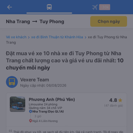
arrow_back
Tải app Vexere ngay!
Tải app Vexere
-30k
Mở app
Mở app
Nhận ưu đãi thành viên độc
-30k/ghế khi đặt vé máy bay qua
quyền
app
Nha Trang
Tuy Phong
Chọn ngày
Vé xe khách
xe đi Bình Thuận từ Khánh Hòa
xe đi Tuy Phong từ Nha
Trang
Đặt mua vé xe 10 nhà xe đi Tuy Phong từ Nha
Trang chất lượng cao và giá vé ưu đãi nhất
: 10
chuyến mỗi ngày
Vexere Team
Ngày cập nhật: 06/08/2026
Phương Anh (Phú Yên)
4.8
Limousine 24 phòng
(47 đánh giá)
Giường nằm 34 chỗ VIP
Nha Trang (Dọc QL1A)
3 giờ
Ngã 4 Liên Hương
Thái độ phục vụ tốt, xe sạch sẽ đủ tiện ích. Giá cả cạnh tranh. Tôi đi ngay dịp