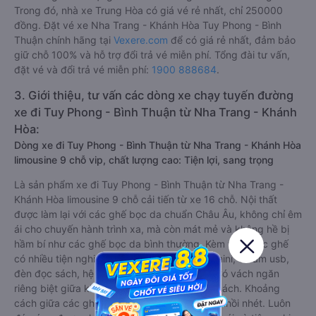
Trong đó, nhà xe Trung Hòa có giá vé rẻ nhất, chỉ 250000
đồng. Đặt vé xe Nha Trang - Khánh Hòa Tuy Phong - Bình
Thuận chính hãng tại
Vexere.com
để có giá rẻ nhất, đảm bảo
giữ chỗ 100% và hỗ trợ đổi trả vé miễn phí. Tổng đài tư vấn,
đặt vé và đổi trả vé miễn phí:
1900 888684
.
3. Giới thiệu, tư vấn các dòng xe chạy tuyến đường
xe đi Tuy Phong - Bình Thuận từ Nha Trang - Khánh
Hòa:
Dòng xe đi Tuy Phong - Bình Thuận từ Nha Trang - Khánh Hòa
limousine 9 chỗ vip, chất lượng cao: Tiện lợi, sang trọng
Là sản phẩm xe đi Tuy Phong - Bình Thuận từ Nha Trang -
Khánh Hòa limousine 9 chỗ cải tiến từ xe 16 chỗ. Nội thất
được làm lại với các ghế bọc da chuẩn Châu Âu, không chỉ êm
ái cho chuyến hành trình xa, mà còn mát mẻ và không hề bị
hầm bí như các ghế bọc da bình thường. Kèm theo các ghế
có nhiều tiện nghi hiện đại như ti-vi, tủ lạnh mini, ổ cắm usb,
đèn đọc sách, hệ thống âm thanh cao cấp. Có vách ngăn
riêng biệt giữa khoang lái và khoang hành khách. Khoảng
cách giữa các ghế ngồi rất thoải mái, không nhồi nhét. Luôn