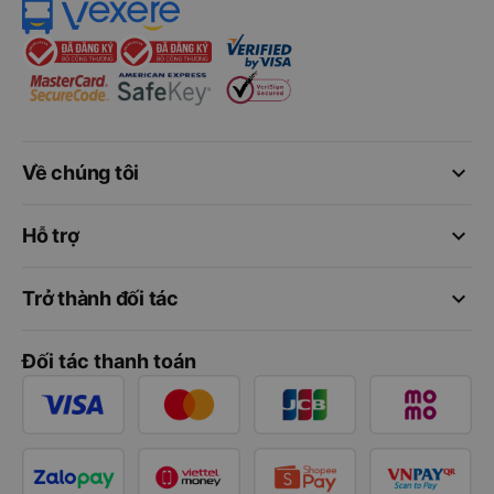
keyboard_arrow_down
Về chúng tôi
keyboard_arrow_down
Hỗ trợ
keyboard_arrow_down
Trở thành đối tác
Đối tác thanh toán