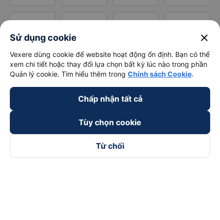
close
Sử dụng cookie
Vexere dùng cookie để website hoạt động ổn định. Bạn có thể
xem chi tiết hoặc thay đổi lựa chọn bất kỳ lúc nào trong phần
Quản lý cookie. Tìm hiểu thêm trong
Chính sách Cookie
.
Chấp nhận tất cả
Tùy chọn cookie
Từ chối
Theo dõi chúng tôi trên
Facebook
Tiktok
Youtube
Công ty TNHH Thương Mại Dịch Vụ Vexere