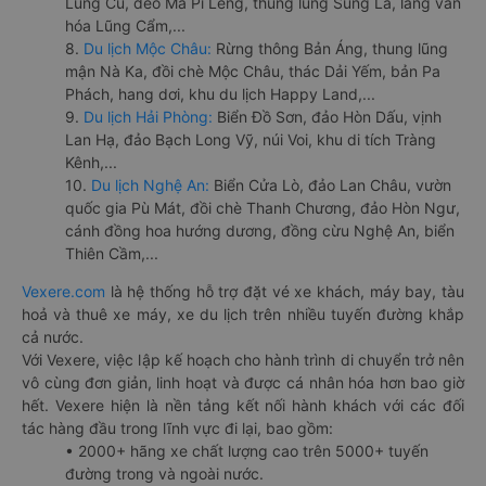
Lũng Cú, đèo Mã Pí Lèng, thung lũng Sủng Là, làng văn
hóa Lũng Cẩm,...
8.
Du lịch Mộc Châu:
Rừng thông Bản Áng, thung lũng
mận Nà Ka, đồi chè Mộc Châu, thác Dải Yếm, bản Pa
Phách, hang dơi, khu du lịch Happy Land,...
9.
Du lịch Hải Phòng:
Biển Đồ Sơn, đảo Hòn Dấu, vịnh
Lan Hạ, đảo Bạch Long Vỹ, núi Voi, khu di tích Tràng
Kênh,...
10.
Du lịch Nghệ An:
Biển Cửa Lò, đảo Lan Châu, vườn
quốc gia Pù Mát, đồi chè Thanh Chương, đảo Hòn Ngư,
cánh đồng hoa hướng dương, đồng cừu Nghệ An, biển
Thiên Cầm,...
Vexere.com
là hệ thống hỗ trợ đặt vé xe khách, máy bay, tàu
hoả và thuê xe máy, xe du lịch trên nhiều tuyến đường khắp
cả nước.
Với Vexere, việc lập kế hoạch cho hành trình di chuyển trở nên
vô cùng đơn giản, linh hoạt và được cá nhân hóa hơn bao giờ
hết. Vexere hiện là nền tảng kết nối hành khách với các đối
tác hàng đầu trong lĩnh vực đi lại, bao gồm:
• 2000+ hãng xe chất lượng cao trên 5000+ tuyến
đường trong và ngoài nước.