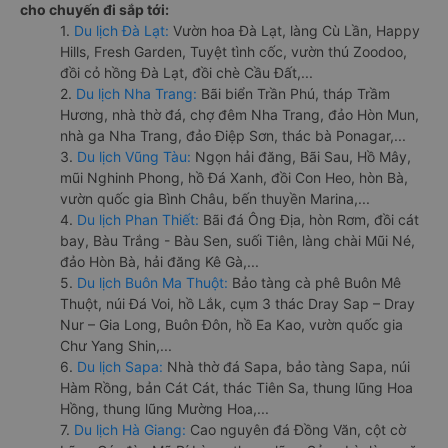
cho chuyến đi sắp tới:
1.
Du lịch Đà Lạt:
Vườn hoa Đà Lạt, làng Cù Lần, Happy
Hills, Fresh Garden, Tuyệt tình cốc, vườn thú Zoodoo,
đồi cỏ hồng Đà Lạt, đồi chè Cầu Đất,...
2.
Du lịch Nha Trang:
Bãi biển Trần Phú, tháp Trầm
Hương, nhà thờ đá, chợ đêm Nha Trang, đảo Hòn Mun,
nhà ga Nha Trang, đảo Điệp Sơn, thác bà Ponagar,...
3.
Du lịch Vũng Tàu:
Ngọn hải đăng, Bãi Sau, Hồ Mây,
mũi Nghinh Phong, hồ Đá Xanh, đồi Con Heo, hòn Bà,
vườn quốc gia Bình Châu, bến thuyền Marina,...
4.
Du lịch Phan Thiết:
Bãi đá Ông Địa, hòn Rơm, đồi cát
bay, Bàu Trắng - Bàu Sen, suối Tiên, làng chài Mũi Né,
đảo Hòn Bà, hải đăng Kê Gà,...
5.
Du lịch Buôn Ma Thuột:
Bảo tàng cà phê Buôn Mê
Thuột, núi Đá Voi, hồ Lắk, cụm 3 thác Dray Sap – Dray
Nur – Gia Long, Buôn Đôn, hồ Ea Kao, vườn quốc gia
Chư Yang Shin,...
6.
Du lịch Sapa:
Nhà thờ đá Sapa, bảo tàng Sapa, núi
Hàm Rồng, bản Cát Cát, thác Tiên Sa, thung lũng Hoa
Hồng, thung lũng Mường Hoa,...
7.
Du lịch Hà Giang:
Cao nguyên đá Đồng Văn, cột cờ