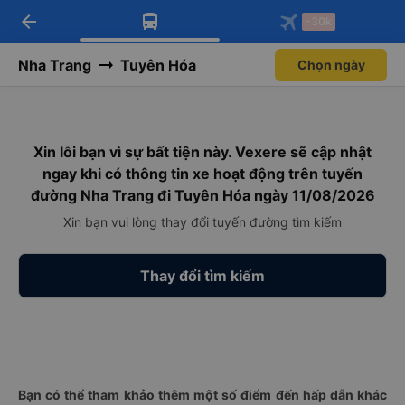
arrow_back
Tải app Vexere ngay!
Tải app Vexere
-30k
Mở app
Mở app
Nhận ưu đãi thành viên độc
-30k/ghế khi đặt vé máy bay qua
quyền
app
Nha Trang
Tuyên Hóa
Chọn ngày
Xin lỗi bạn vì sự bất tiện này. Vexere sẽ cập nhật
ngay khi có thông tin xe hoạt động trên tuyến
đường Nha Trang đi Tuyên Hóa ngày 11/08/2026
Xin bạn vui lòng thay đổi tuyến đường tìm kiếm
Thay đổi tìm kiếm
Bạn có thể tham khảo thêm một số điểm đến hấp dẫn khác