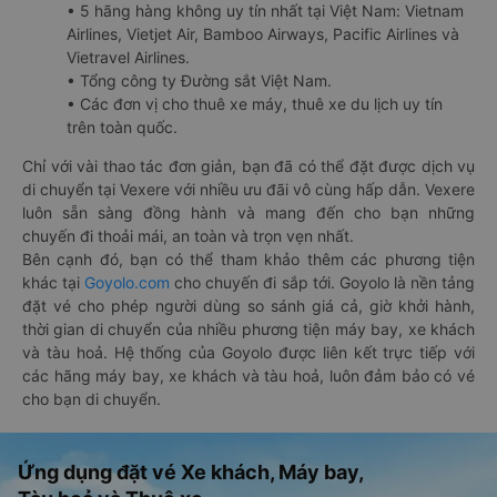
• 5 hãng hàng không uy tín nhất tại Việt Nam: Vietnam
Airlines, Vietjet Air, Bamboo Airways, Pacific Airlines và
Vietravel Airlines.
• Tổng công ty Đường sắt Việt Nam.
• Các đơn vị cho thuê xe máy, thuê xe du lịch uy tín
trên toàn quốc.
Chỉ với vài thao tác đơn giản, bạn đã có thể đặt được dịch vụ
di chuyển tại Vexere với nhiều ưu đãi vô cùng hấp dẫn. Vexere
luôn sẵn sàng đồng hành và mang đến cho bạn những
chuyến đi thoải mái, an toàn và trọn vẹn nhất.
Bên cạnh đó, bạn có thể tham khảo thêm các phương tiện
khác tại
Goyolo.com
cho chuyến đi sắp tới. Goyolo là nền tảng
đặt vé cho phép người dùng so sánh giá cả, giờ khởi hành,
thời gian di chuyển của nhiều phương tiện máy bay, xe khách
và tàu hoả. Hệ thống của Goyolo được liên kết trực tiếp với
các hãng máy bay, xe khách và tàu hoả, luôn đảm bảo có vé
cho bạn di chuyển.
Ứng dụng đặt vé Xe khách, Máy bay,