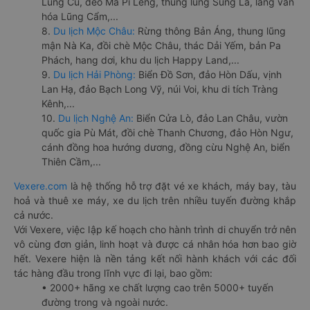
Lũng Cú, đèo Mã Pí Lèng, thung lũng Sủng Là, làng văn
hóa Lũng Cẩm,...
8.
Du lịch Mộc Châu:
Rừng thông Bản Áng, thung lũng
mận Nà Ka, đồi chè Mộc Châu, thác Dải Yếm, bản Pa
Phách, hang dơi, khu du lịch Happy Land,...
9.
Du lịch Hải Phòng:
Biển Đồ Sơn, đảo Hòn Dấu, vịnh
Lan Hạ, đảo Bạch Long Vỹ, núi Voi, khu di tích Tràng
Kênh,...
10.
Du lịch Nghệ An:
Biển Cửa Lò, đảo Lan Châu, vườn
quốc gia Pù Mát, đồi chè Thanh Chương, đảo Hòn Ngư,
cánh đồng hoa hướng dương, đồng cừu Nghệ An, biển
Thiên Cầm,...
Vexere.com
là hệ thống hỗ trợ đặt vé xe khách, máy bay, tàu
hoả và thuê xe máy, xe du lịch trên nhiều tuyến đường khắp
cả nước.
Với Vexere, việc lập kế hoạch cho hành trình di chuyển trở nên
vô cùng đơn giản, linh hoạt và được cá nhân hóa hơn bao giờ
hết. Vexere hiện là nền tảng kết nối hành khách với các đối
tác hàng đầu trong lĩnh vực đi lại, bao gồm:
• 2000+ hãng xe chất lượng cao trên 5000+ tuyến
đường trong và ngoài nước.