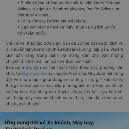
• 5 hãng hàng không uy tín nhất tại Việt Nam: Vietnam
Airlines, Vietjet Air, Bamboo Airways, Pacific Airlines và
Vietravel Airlines.
• Tổng công ty Đường sắt Việt Nam.
• Các đơn vị cho thuê xe máy, thuê xe du lịch uy tín
trên toàn quốc.
Chỉ với vài thao tác đơn giản, bạn đã có thể đặt được dịch vụ
di chuyển tại Vexere với nhiều ưu đãi vô cùng hấp dẫn. Vexere
luôn sẵn sàng đồng hành và mang đến cho bạn những
chuyến đi thoải mái, an toàn và trọn vẹn nhất.
Bên cạnh đó, bạn có thể tham khảo thêm các phương tiện
khác tại
Goyolo.com
cho chuyến đi sắp tới. Goyolo là nền tảng
đặt vé cho phép người dùng so sánh giá cả, giờ khởi hành,
thời gian di chuyển của nhiều phương tiện máy bay, xe khách
và tàu hoả. Hệ thống của Goyolo được liên kết trực tiếp với
các hãng máy bay, xe khách và tàu hoả, luôn đảm bảo có vé
cho bạn di chuyển.
Ứng dụng đặt vé Xe khách, Máy bay,