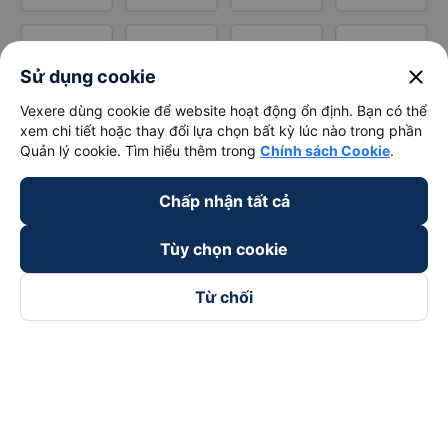
close
Sử dụng cookie
Vexere dùng cookie để website hoạt động ổn định. Bạn có thể
xem chi tiết hoặc thay đổi lựa chọn bất kỳ lúc nào trong phần
Quản lý cookie. Tìm hiểu thêm trong
Chính sách Cookie
.
Chấp nhận tất cả
Tùy chọn cookie
Từ chối
Theo dõi chúng tôi trên
Facebook
Tiktok
Youtube
Công ty TNHH Thương Mại Dịch Vụ Vexere