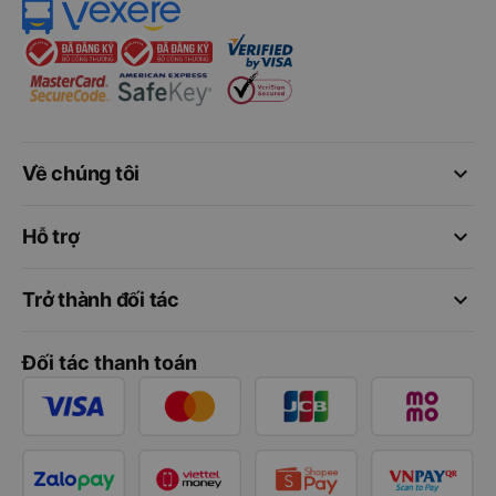
keyboard_arrow_down
Về chúng tôi
keyboard_arrow_down
Hỗ trợ
keyboard_arrow_down
Trở thành đối tác
Đối tác thanh toán