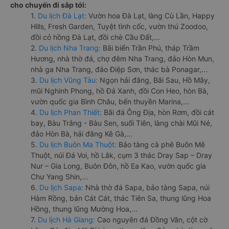
cho chuyến đi sắp tới:
1.
Du lịch Đà Lạt:
Vườn hoa Đà Lạt, làng Cù Lần, Happy
Hills, Fresh Garden, Tuyệt tình cốc, vườn thú Zoodoo,
đồi cỏ hồng Đà Lạt, đồi chè Cầu Đất,...
2.
Du lịch Nha Trang:
Bãi biển Trần Phú, tháp Trầm
Hương, nhà thờ đá, chợ đêm Nha Trang, đảo Hòn Mun,
nhà ga Nha Trang, đảo Điệp Sơn, thác bà Ponagar,...
3.
Du lịch Vũng Tàu:
Ngọn hải đăng, Bãi Sau, Hồ Mây,
mũi Nghinh Phong, hồ Đá Xanh, đồi Con Heo, hòn Bà,
vườn quốc gia Bình Châu, bến thuyền Marina,...
4.
Du lịch Phan Thiết:
Bãi đá Ông Địa, hòn Rơm, đồi cát
bay, Bàu Trắng - Bàu Sen, suối Tiên, làng chài Mũi Né,
đảo Hòn Bà, hải đăng Kê Gà,...
5.
Du lịch Buôn Ma Thuột:
Bảo tàng cà phê Buôn Mê
Thuột, núi Đá Voi, hồ Lắk, cụm 3 thác Dray Sap – Dray
Nur – Gia Long, Buôn Đôn, hồ Ea Kao, vườn quốc gia
Chư Yang Shin,...
6.
Du lịch Sapa:
Nhà thờ đá Sapa, bảo tàng Sapa, núi
Hàm Rồng, bản Cát Cát, thác Tiên Sa, thung lũng Hoa
Hồng, thung lũng Mường Hoa,...
7.
Du lịch Hà Giang:
Cao nguyên đá Đồng Văn, cột cờ