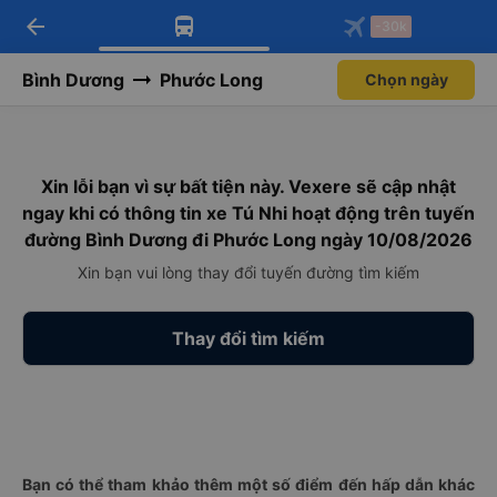
arrow_back
Tải app Vexere ngay!
Tải app Vexere
-30k
Mở app
Mở app
Nhận ưu đãi thành viên độc
-30k/ghế khi đặt vé máy bay qua
quyền
app
Bình Dương
Phước Long
Chọn ngày
Xin lỗi bạn vì sự bất tiện này. Vexere sẽ cập nhật
ngay khi có thông tin xe Tú Nhi hoạt động trên tuyến
đường Bình Dương đi Phước Long ngày 10/08/2026
Xin bạn vui lòng thay đổi tuyến đường tìm kiếm
Thay đổi tìm kiếm
Bạn có thể tham khảo thêm một số điểm đến hấp dẫn khác