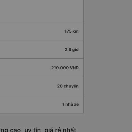
175 km
2.9 giờ
210.000 VNĐ
20 chuyến
1 nhà xe
g cao, uy tín, giá rẻ nhất