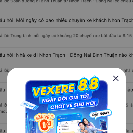
rả lời: Đoạn đường đi Bình Thuận từ Nhơn Trạch - Đồng Nai có chiều
âu hỏi: Mỗi ngày có bao nhiêu chuyến xe khách Nhơn Trạch
rả lời: Trung bình mỗi ngày có khoảng 20 chuyến xe bắt đầu từ 8:15
âu hỏi: Nhà xe đi Nhơn Trạch - Đồng Nai Bình Thuận nào k
rả lời: Chuyến xe có giờ xuất phát sớm nhất vào lúc 8:15 là của nh
âu hỏi: Nhà xe đi Bình Thuận từ Nhơn Trạch - Đồng Nai nào
rả lời: Chuyến xe có giờ xuất phát trễ (muộn) nhất là vào lúc 19:15
imousine.
âu hỏi: Review xe đi Bình Thuận từ Nhơn Trạch - Đồng Nai n