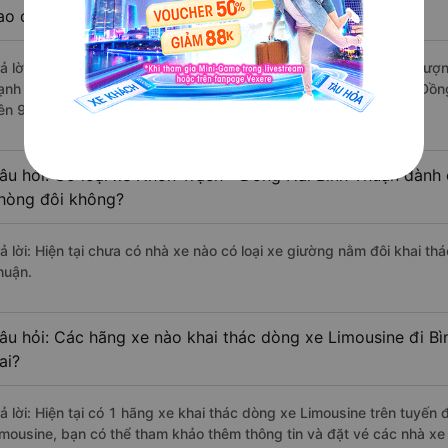
ao cấp nhất?
rả lời: Những hãng xe đi Nhơn Trạch - Đồng Nai Bình Thuận chất lượn
ạnh Cafe - Hà Phương Limousine đi Bình Thuận từ Nhơn Trạch - Đồng
rên 9206 đánh giá của khách hàng).
âu hỏi: Có loại xe Nhơn Trạch - Đồng Nai Bình Thuận dành 
hòng đôi không?
rả lời: Hiện tại chưa có nhà xe nào có loại xe giường nằm đôi khai th
huận.
âu hỏi: Các hãng xe nào khai thác dòng xe Limousine đi B
ai?
rả lời: Hiện tại có 1 hãng xe khai thác dòng xe Limousine trên tuyế
imousine, bạn có thể tham khảo thêm thông tin và đặt vé các nhà xe 