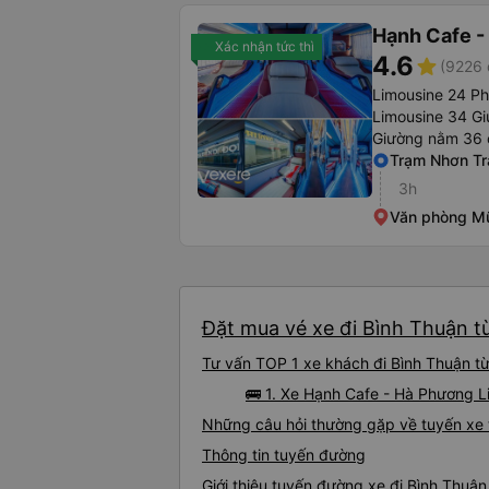
Hạnh Cafe -
Xác nhận tức thì
4.6
star
(9226 
Limousine 24 P
Limousine 34 G
Giường nằm 36 
Trạm Nhơn Tr
3h
Văn phòng Mũ
Đặt mua vé xe đi Bình Thuận t
Tư vấn TOP 1 xe khách đi Bình Thuận từ
🚌 1. Xe Hạnh Cafe - Hà Phương L
Những câu hỏi thường gặp về tuyến xe 
Thông tin tuyến đường
Giới thiệu tuyến đường xe đi Bình Thuậ