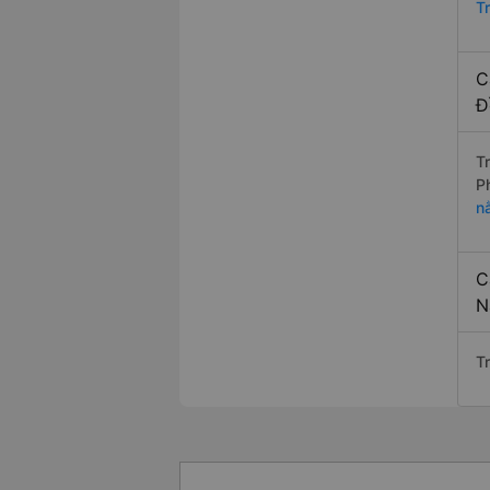
T
C
Đ
T
P
n
C
N
T