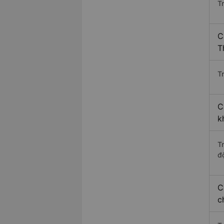
T
C
T
Tr
C
k
T
độ
C
c