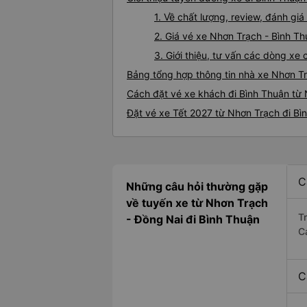
1. Về chất lượng, review, đánh gi
2. Giá vé xe Nhơn Trạch - Bình T
3. Giới thiệu, tư vấn các dòng x
Bảng tổng hợp thông tin nhà xe Nhơn T
Cách đặt vé xe khách đi Bình Thuận từ 
Đặt vé xe Tết 2027 từ Nhơn Trạch đi Bì
C
Những câu hỏi thường gặp
về tuyến xe từ Nhơn Trạch
T
- Đồng Nai đi Bình Thuận
C
C