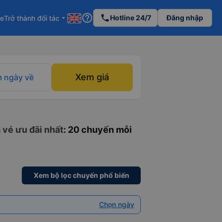
help_outline
phone
Hotline 24/7
Đăng nhập
re
Trở thành đối tác
arrow_drop_down
Xem giá
 ngày về
 vé ưu đãi nhất
: 20 chuyến mỗi
Xem bộ lọc chuyến phổ biến
Chọn ngày