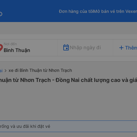
Đơn hàng của tôi
Mở bán vé trên Vexe
fo
Nơi đến
add
Nhập ngày đi
Thêm
xe đi Bình Thuận từ Nhơn Trạch
ai
huận từ Nhơn Trạch - Đồng Nai chất lượng cao và giá
rống và ưu đãi khi đặt vé