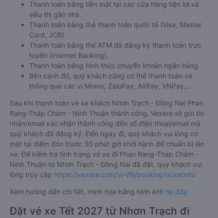
Thanh toán bằng tiền mặt tại các cửa hàng tiện lợi và
siêu thị gần nhà.
Thanh toán bằng thẻ thanh toán quốc tế (Visa, Master
Card, JCB).
Thanh toán bằng thẻ ATM đã đăng ký thanh toán trực
tuyến (Internet Banking).
Thanh toán bằng hình thức chuyển khoản ngân hàng.
Bên cạnh đó, quý khách cũng có thể thanh toán vé
thông qua các ví Momo, ZaloPay, AirPay, VNPay,…
Sau khi thanh toán vé xe khách Nhơn Trạch - Đồng Nai Phan
Rang-Tháp Chàm - Ninh Thuận thành công, Vexere sẽ gửi tin
nhắn/email xác nhận thành công đến số điện thoại/email mà
quý khách đã đăng ký. Đến ngày đi, quý khách vui lòng có
mặt tại điểm đón trước 30 phút giờ khởi hành để chuẩn bị lên
xe. Để kiểm tra tình trạng vé xe đi Phan Rang-Tháp Chàm -
Ninh Thuận từ Nhơn Trạch - Đồng Nai đã đặt, quý khách vui
lòng truy cập
https://vexere.com/vi-VN/booking/ticketinfo
Xem hướng dẫn chi tiết, minh họa bằng hình ảnh
tại đây.
Đặt vé xe Tết 2027 từ Nhơn Trạch đi