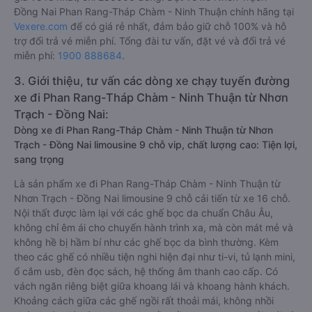
Đồng Nai Phan Rang-Tháp Chàm - Ninh Thuận chính hãng tại
Vexere.com
để có giá rẻ nhất, đảm bảo giữ chỗ 100% và hỗ
trợ đổi trả vé miễn phí. Tổng đài tư vấn, đặt vé và đổi trả vé
miễn phí:
1900 888684
.
3. Giới thiệu, tư vấn các dòng xe chạy tuyến đường
xe đi Phan Rang-Tháp Chàm - Ninh Thuận từ Nhơn
Trạch - Đồng Nai:
Dòng xe đi Phan Rang-Tháp Chàm - Ninh Thuận từ Nhơn
Trạch - Đồng Nai limousine 9 chỗ vip, chất lượng cao: Tiện lợi,
sang trọng
Là sản phẩm xe đi Phan Rang-Tháp Chàm - Ninh Thuận từ
Nhơn Trạch - Đồng Nai limousine 9 chỗ cải tiến từ xe 16 chỗ.
Nội thất được làm lại với các ghế bọc da chuẩn Châu Âu,
không chỉ êm ái cho chuyến hành trình xa, mà còn mát mẻ và
không hề bị hầm bí như các ghế bọc da bình thường. Kèm
theo các ghế có nhiều tiện nghi hiện đại như ti-vi, tủ lạnh mini,
ổ cắm usb, đèn đọc sách, hệ thống âm thanh cao cấp. Có
vách ngăn riêng biệt giữa khoang lái và khoang hành khách.
Khoảng cách giữa các ghế ngồi rất thoải mái, không nhồi