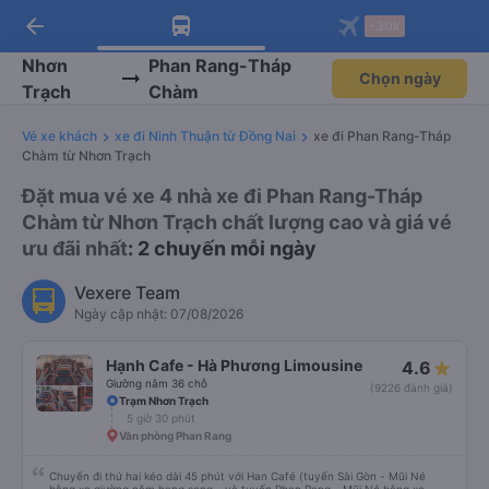
arrow_back
Tải app Vexere ngay!
Tải app Vexere
-30k
Mở app
Mở app
Nhận ưu đãi thành viên độc
-30k/ghế khi đặt vé máy bay qua
quyền
app
Nhơn
Phan Rang-Tháp
Chọn ngày
Trạch
Chàm
Vé xe khách
xe đi Ninh Thuận từ Đồng Nai
xe đi Phan Rang-Tháp
Chàm từ Nhơn Trạch
Đặt mua vé xe 4 nhà xe đi Phan Rang-Tháp
Chàm từ Nhơn Trạch chất lượng cao và giá vé
ưu đãi nhất
: 2 chuyến mỗi ngày
Vexere Team
Ngày cập nhật: 07/08/2026
Hạnh Cafe - Hà Phương Limousine
4.6
Giường nằm 36 chỗ
(9226 đánh giá)
Trạm Nhơn Trạch
5 giờ 30 phút
Văn phòng Phan Rang
Chuyến đi thứ hai kéo dài 45 phút với Han Café (tuyến Sài Gòn - Mũi Né