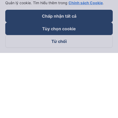
Quản lý cookie. Tìm hiểu thêm trong
Chính sách Cookie
.
Chấp nhận tất cả
Tùy chọn cookie
Từ chối
Theo dõi chúng tôi trên
Facebook
Tiktok
Youtube
Công ty TNHH Thương Mại Dịch Vụ Vexere
Địa chỉ đăng ký kinh doanh: 8C Chữ Đồng Tử, Phường Tân
Sơn Nhất, TP. Hồ Chí Minh, Việt Nam
Địa chỉ
:
Lầu 2, toà nhà H3 Circo Hoàng Diệu, 384 Hoàng Diệu,
Phường Khánh Hội, TP Hồ Chí Minh, Việt Nam
Tầng 3, toà nhà 101 Láng Hạ, 101 Láng Hạ, Phường Láng, TP.
Hà Nội, Việt Nam
Giấy chứng nhận ĐKKD số 0315133726 do Sở KH và ĐT TP.