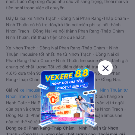
nhét. Luôn đáp ứng được nhu cầu về sang trọng, thoải mái và
tiện nghi trong việc di chuyển.
Đây là loại xe Nhơn Trạch - Đồng Nai Phan Rang-Tháp Chàm -
Ninh Thuận có hỗ trợ đón/trả tận nơi miễn phí tại nội thành
Nhơn Trạch - Đồng Nai và nội thành Phan Rang-Tháp Chàm -
Ninh Thuận, rất thuận tiện cho du khách.
Xe Nhơn Trạch - Đồng Nai Phan Rang-Tháp Chàm - Ninh
Thuận limousine tốt nhất: Xe từ Nhơn Trạch - Đồng Nai đi
Phan Rang-Tháp Chàm - Ninh Thuận limousine được đánh giá
chung có chất lượng Tốt với điểm đánh giá trung bình từ
4.6/5 dựa trên 9214 phản hồi của hành khách Xe về Phan
Rang-Tháp Chàm - Ninh Thuận từ Nhơn Trạch - Đồng Nai.
Giá vé
xe limousine đi Phan Rang-Tháp Chàm - Ninh Thuận từ
Nhơn Trạch - Đồng Nai
rẻ nhất là 280000VND của hãng xe
Hạnh Cafe - Hà Phương Limousine. Tùy thuộc vào vị trí ngồi
của bạn và chương trình khuyến mãi, giá vé Xe Nhơn Trạch -
Đồng Nai đi Phan Rang-Tháp Chàm - Ninh Thuận limousine
này có thể sẽ rẻ hơn
Dòng xe đi Phan Rang-Tháp Chàm - Ninh Thuận từ Nhơn
Trạch - Đồng Nai giường nằm chất lượng cao: Thoải mái, giá