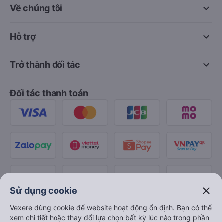
keyboard_arrow_down
Về chúng tôi
keyboard_arrow_down
Hỗ trợ
keyboard_arrow_down
Trở thành đối tác
Đối tác thanh toán
close
Sử dụng cookie
Vexere dùng cookie để website hoạt động ổn định. Bạn có thể
xem chi tiết hoặc thay đổi lựa chọn bất kỳ lúc nào trong phần