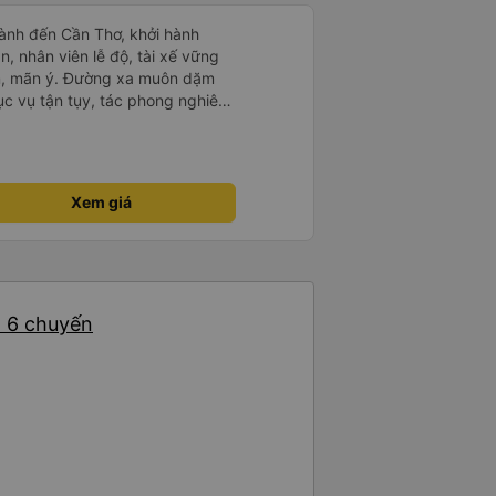
ành đến Cần Thơ, khởi hành
n, nhân viên lễ độ, tài xế vững
ục vụ tận tụy, tác phong nghiêm
 kim tiền vội vã. Xã hội loạn đạo.
thành, kính chúc nhà xe ngày một
Xem giá
: 6 chuyến