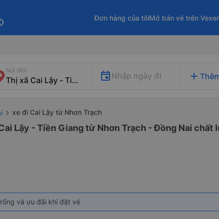
Đơn hàng của tôi
Mở bán vé trên Vexe
fo
Nơi đến
add
Nhập ngày đi
Thêm
xe đi Cai Lậy từ Nhơn Trạch
i
 Cai Lậy - Tiền Giang từ Nhơn Trạch - Đồng Nai chất 
rống và ưu đãi khi đặt vé