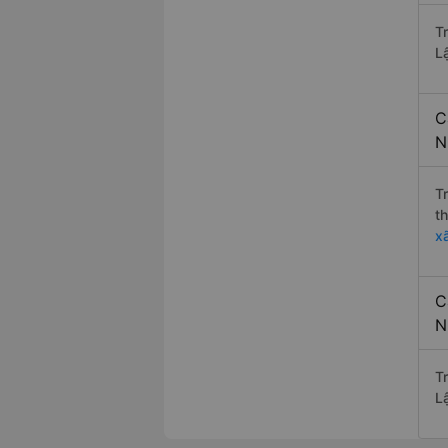
Tr
L
C
N
T
t
x
C
N
Tr
L