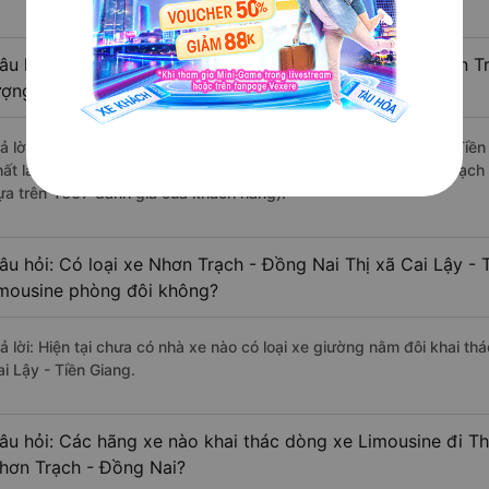
âu hỏi: Review xe đi Thị xã Cai Lậy - Tiền Giang từ Nhơn 
ượng tốt, xuất sắc, cao cấp nhất?
rả lời: Những hãng xe đi Nhơn Trạch - Đồng Nai Thị xã Cai Lậy - Tiền
hất là nhà xe Tuấn Hiệp đi Thị xã Cai Lậy - Tiền Giang từ Nhơn Trạch
ựa trên 1657 đánh giá của khách hàng).
âu hỏi: Có loại xe Nhơn Trạch - Đồng Nai Thị xã Cai Lậy - 
imousine phòng đôi không?
rả lời: Hiện tại chưa có nhà xe nào có loại xe giường nằm đôi khai th
ai Lậy - Tiền Giang.
âu hỏi: Các hãng xe nào khai thác dòng xe Limousine đi Thị
hơn Trạch - Đồng Nai?