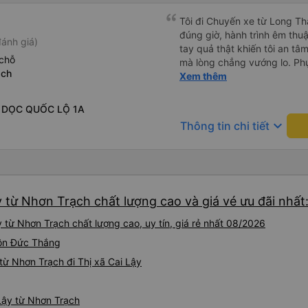
Tôi đi Chuyến xe từ Long Th
đúng giờ, hành trình êm thuậ
ánh giá)
tay quả thật khiến tôi an tâm, mãn ý. Đường xa muôn dặm
chỗ
mà lòng chẳng vướng lo. Ph
ạch
cẩn, hiếm thấy giữa thời buổi
Xem thêm
Xin gửi lời tán dương chân 
hưng thịnh, vạn lộ bình an.”
- DỌC QUỐC LỘ 1A
keyboard_arrow_down
Thông tin chi tiết
y từ Nhơn Trạch chất lượng cao và giá vé ưu đãi nhất
 từ Nhơn Trạch chất lượng cao, uy tín, giá rẻ nhất 08/2026
 Tôn Đức Thắng
ừ Nhơn Trạch đi Thị xã Cai Lậy
 Lậy từ Nhơn Trạch