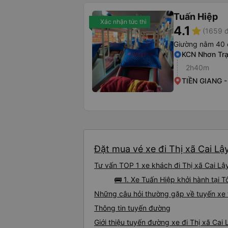
Tuấn Hiệp
Xác nhận tức thì
4.1
star
(1659 đ
Giường nằm 40 
KCN Nhơn Tr
2h40m
TIỀN GIANG 
Đặt mua vé xe đi Thị xã Cai Lậ
Tư vấn TOP 1 xe khách đi Thị xã Cai Lậy
🚌 1. Xe Tuấn Hiệp khởi hành tại
Những câu hỏi thường gặp về tuyến xe t
Thông tin tuyến đường
Giới thiệu tuyến đường xe đi Thị xã Cai