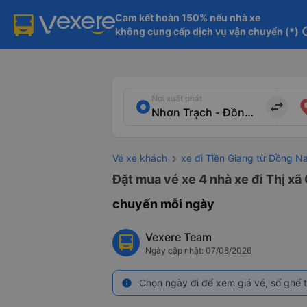
Cam kết hoàn 150% nếu nhà xe

không cung cấp dịch vụ vận chuyển (*)
in
Nơi xuất phát
import_export
Vé xe khách
xe đi Tiền Giang từ Đồng Na
Đặt mua vé xe 4 nhà xe đi Thị xã
chuyến mỗi ngày
Vexere Team
Ngày cập nhật: 07/08/2026
Chọn ngày đi để xem giá vé, số ghế t
info