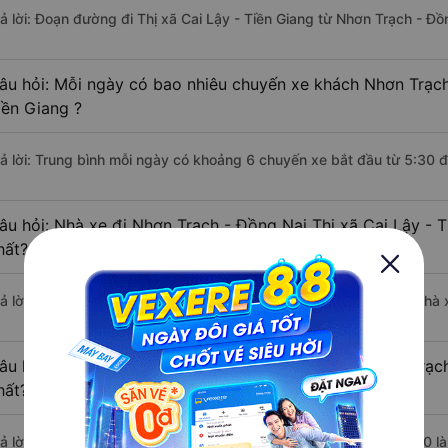
rả lời: Đoạn đường đi Thị xã Cai Lậy - Tiền Giang từ Nhơn Trạch - Đ
âu hỏi: Mỗi ngày có bao nhiêu chuyến xe khách Nhơn Trạch 
iền Giang ?
rả lời: Trung bình mỗi ngày có khoảng 6 chuyến xe bắt đầu từ 5:30 
âu hỏi: Nhà xe đi Nhơn Trạch - Đồng Nai Thị xã Cai Lậy - 
hất?
rả lời: Chuyến xe có giờ xuất phát sớm nhất vào lúc 5:30 là của nhà 
âu hỏi: Nhà xe đi Thị xã Cai Lậy - Tiền Giang từ Nhơn Trạc
hất?
rả lời: Chuyến xe có giờ xuất phát trễ (muộn) nhất là vào lúc 19:10 l