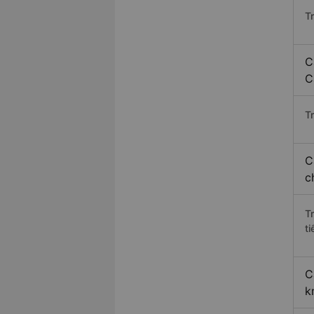
T
C
C
Tr
C
c
T
ti
C
k