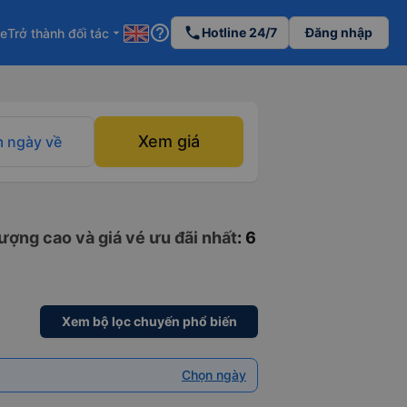
help_outline
phone
Hotline 24/7
Đăng nhập
re
Trở thành đối tác
arrow_drop_down
Xem giá
 ngày về
lượng cao và giá vé ưu đãi nhất
: 6
Xem bộ lọc chuyến phổ biến
Chọn ngày