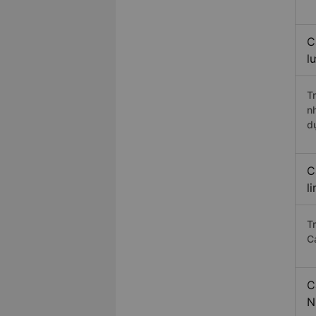
C
l
T
n
d
C
l
T
C
C
N