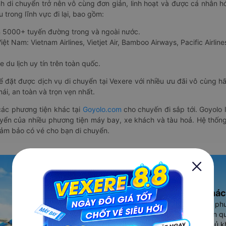
nh di chuyển trở nên vô cùng đơn giản, linh hoạt và được cá nhân h
 trong lĩnh vực đi lại, bao gồm:
n 5000+ tuyến đường trong và ngoài nước.
ệt Nam: Vietnam Airlines, Vietjet Air, Bamboo Airways, Pacific Airlines
 du lịch uy tín trên toàn quốc.
thể đặt được dịch vụ di chuyển tại Vexere với nhiều ưu đãi vô cùng 
i, an toàn và trọn vẹn nhất.
ác phương tiện khác tại
Goyolo.com
cho chuyến đi sắp tới. Goyolo
huyển của nhiều phương tiện máy bay, xe khách và tàu hoả. Hệ thống
đảm bảo có vé cho bạn di chuyển.
Ứng dụng đặt vé Xe khác
Vexere - ứng dụng đặt vé đa ph
cao, 5000+ tuyến đường toàn qu
vụ thuê xe máy, xe du lịch phủ k