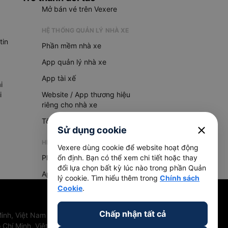
Mở bán vé trên Vexere
HỆ THỐNG QUẢN LÝ NHÀ XE
tin
Phần mềm nhà xe
App quản lý nhà xe
App tài xế
i
i
Website / App thương hiệu
riêng cho nhà xe
Tổng đài AI
close
Sử dụng cookie
HỆ THỐNG QUẢN LÝ HÀNG HOÁ
Vexere dùng cookie để website hoạt động
Phần mềm quản lý hàng hoá
ổn định. Bạn có thể xem chi tiết hoặc thay
đổi lựa chọn bất kỳ lúc nào trong phần Quản
App quản lý hàng hoá
lý cookie. Tìm hiểu thêm trong
Chính sách
Cookie
.
Chấp nhận tất cả
inh, Việt Nam
 Chí Minh, Việt Nam