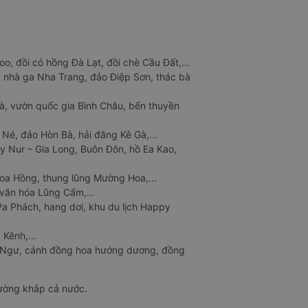
o, đồi cỏ hồng Đà Lạt, đồi chè Cầu Đất,...
 nhà ga Nha Trang, đảo Điệp Sơn, thác bà
à, vườn quốc gia Bình Châu, bến thuyền
 Né, đảo Hòn Bà, hải đăng Kê Gà,...
y Nur – Gia Long, Buôn Đôn, hồ Ea Kao,
Hoa Hồng, thung lũng Mường Hoa,...
văn hóa Lũng Cẩm,...
a Phách, hang dơi, khu du lịch Happy
 Kênh,...
n Ngư, cánh đồng hoa hướng dương, đồng
đường khắp cả nước.