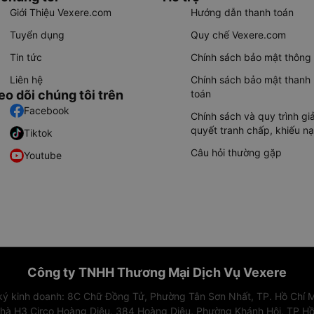
Giới Thiệu Vexere.com
Hướng dẫn thanh toán
Tuyển dụng
Quy chế Vexere.com
Tin tức
Chính sách bảo mật thông 
Liên hệ
Chính sách bảo mật thanh
eo dõi chúng tôi trên
toán
Facebook
Chính sách và quy trình giả
quyết tranh chấp, khiếu nạ
Tiktok
Câu hỏi thường gặp
Youtube
Công ty TNHH Thương Mại Dịch Vụ Vexere
 ký kinh doanh: 8C Chữ Đồng Tử, Phường Tân Sơn Nhất, TP. Hồ Chí M
nhà H3 Circo Hoàng Diệu, 384 Hoàng Diệu, Phường Khánh Hội, TP Hồ