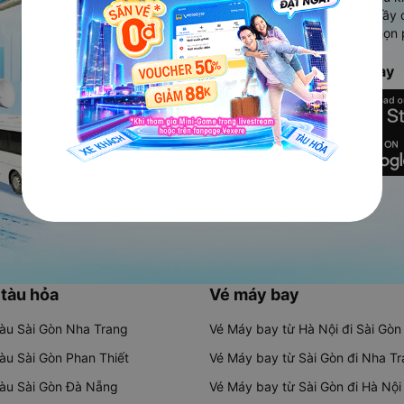
Ứng dụng hiển thị thông tin đầy 
người dùng so sánh và lựa chọn 
chóng và phù hợp nhất.
Tải ứng dụng Vexere ngay
 tàu hỏa
Vé máy bay
tàu Sài Gòn Nha Trang
Vé Máy bay từ Hà Nội đi Sài Gòn
tàu Sài Gòn Phan Thiết
Vé Máy bay từ Sài Gòn đi Nha T
tàu Sài Gòn Đà Nẵng
Vé Máy bay từ Sài Gòn đi Hà Nội