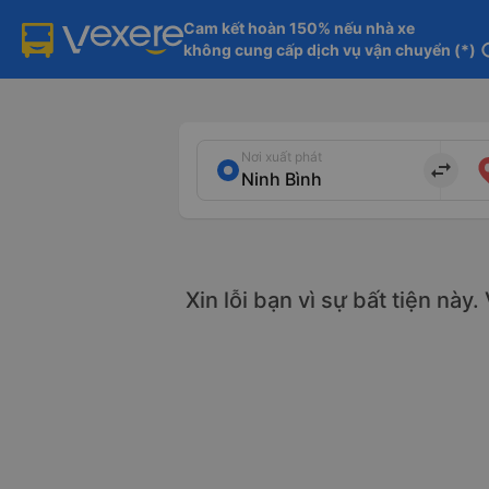
Cam kết hoàn 150% nếu nhà xe

không cung cấp dịch vụ vận chuyển (*)
in
Nơi xuất phát
import_export
Xin lỗi bạn vì sự bất tiện này