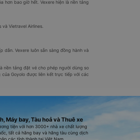
óa hơn bao giờ hết. Vexere hiện là nền tảng
 và Vietravel Airlines.
hấp dẫn. Vexere luôn sẵn sàng đồng hành và
 là nền tảng đặt vé cho phép người dùng so
 của Goyolo được liên kết trực tiếp với các
h, Máy bay, Tàu hoả và Thuê xe
ương tiện với hơn 3000+ nhà xe chất lượng
ốc, tất cả hãng bay và hãng tàu cùng dịch
hắp các tỉnh thành tại Việt Nam.