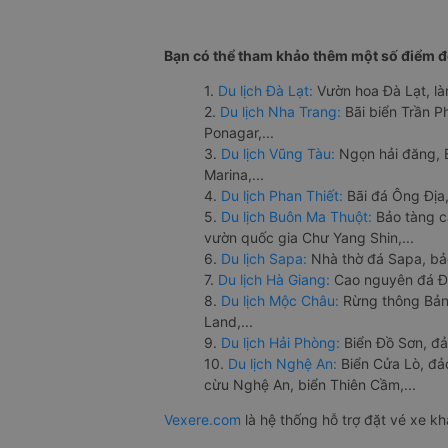
Bạn có thể tham khảo thêm một số điểm đế
1.
Du lịch Đà Lạt:
Vườn hoa Đà Lạt, là
2.
Du lịch Nha Trang:
Bãi biển Trần 
Ponagar,...
3.
Du lịch Vũng Tàu:
Ngọn hải đăng, 
Marina,...
4.
Du lịch Phan Thiết:
Bãi đá Ông Địa,
5.
Du lịch Buôn Ma Thuột:
Bảo tàng c
vườn quốc gia Chư Yang Shin,...
6.
Du lịch Sapa:
Nhà thờ đá Sapa, bả
7.
Du lịch Hà Giang:
Cao nguyên đá Đồ
8.
Du lịch Mộc Châu:
Rừng thông Bản 
Land,...
9.
Du lịch Hải Phòng:
Biển Đồ Sơn, đả
10.
Du lịch Nghệ An:
Biển Cửa Lò, đ
cừu Nghệ An, biển Thiên Cầm,...
Vexere.com
là hệ thống hỗ trợ đặt vé xe k