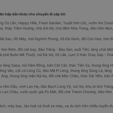
n hấp dẫn khác cho chuyến đi sắp tới:
ng Cù Lần, Happy Hills, Fresh Garden, Tuyệt tình cốc, vườn thú Zoodo
Phú, tháp Trầm Hương, nhà thờ đá, chợ đêm Nha Trang, đảo Hòn Mun,
Bãi Sau, Hồ Mây, mũi Nghinh Phong, hồ Đá Xanh, đồi Con Heo, hòn B
 hòn Rơm, đồi cát bay, Bàu Trắng - Bàu Sen, suối Tiên, làng chài Mũi
à phê Buôn Mê Thuột, núi Đá Voi, hồ Lắk, cụm 3 thác Dray Sap – Dra
o tàng Sapa, núi Hàm Rồng, bản Cát Cát, thác Tiên Sa, thung lũng 
ng Văn, cột cờ Lũng Cú, đèo Mã Pí Lèng, thung lũng Sủng Là, làng 
Áng, thung lũng mận Nà Ka, đồi chè Mộc Châu, thác Dải Yếm, bản P
o Hòn Dấu, vịnh Lan Hạ, đảo Bạch Long Vỹ, núi Voi, khu di tích Tràng
ảo Lan Châu, vườn quốc gia Pù Mát, đồi chè Thanh Chương, đảo Hò
hách, máy bay, tàu hoả và thuê xe máy, xe du lịch trên nhiều tuyến 