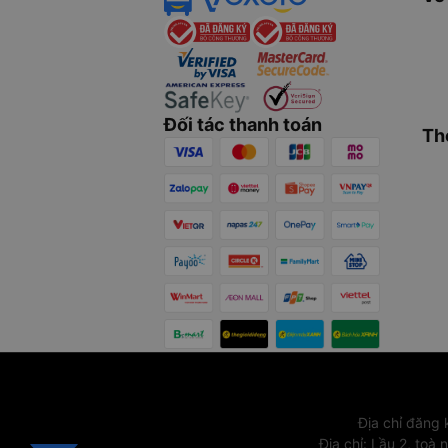
Đối tác thanh toán
Th
Địa chỉ đăng
Địa chỉ
:
Lầu 2, toà 