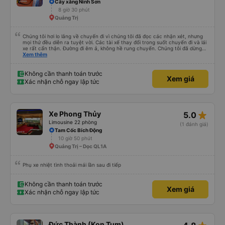
Cây xăng Ninh Sơn
8 giờ 30 phút
Quảng Trị
Chúng tôi hơi lo lắng về chuyến đi vì chúng tôi đã đọc các nhận xét, nhưng
mọi thứ đều diễn ra tuyệt vời. Các tài xế thay đổi trong suốt chuyến đi và lái
xe rất cẩn thận. Đường đi êm ả, không hề rung chuyển. Chúng tôi đã dừng
đủ số lần để đi vệ sinh và dừng lại để ăn tối. Nhìn chung, ghế ngồi có thể hơi
Xem thêm
ngắn đối với những người cao trên 180 cm nhưng đó không phải là vấn đề
lớn. Chúng tôi rất thích chuyến đi.
Không cần thanh toán trước
Xem giá
Xác nhận chỗ ngay lập tức
star_rate
Xe Phong Thủy
5.0
Limousine 22 phòng
(1 đánh giá)
Tam Cốc Bích Động
10 giờ 50 phút
Quảng Trị – Dọc QL1A
Phụ xe nhiệt tình thoải mái lần sau đi tiếp
Không cần thanh toán trước
Xem giá
Xác nhận chỗ ngay lập tức
Đức Thành (Kon Tum)