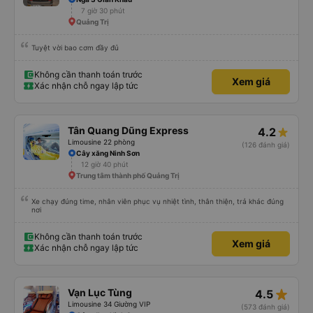
7 giờ 30 phút
Quảng Trị
Tuyệt vời bao cơm đầy đủ
Không cần thanh toán trước
Xem giá
Xác nhận chỗ ngay lập tức
Tân Quang Dũng Express
4.2
Limousine 22 phòng
(126 đánh giá)
Cây xăng Ninh Sơn
12 giờ 40 phút
Trung tâm thành phố Quảng Trị
Xe chạy đúng time, nhân viên phục vụ nhiệt tình, thân thiện, trả khác đúng
nơi
Không cần thanh toán trước
Xem giá
Xác nhận chỗ ngay lập tức
star_rate
Vạn Lục Tùng
4.5
Limousine 34 Giường VIP
(573 đánh giá)