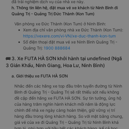
đã trải nghiệm dịch vụ của nhà xe này.
h. Thông tin liên hệ, đặt mua vé xe khách từ Ninh Bình đi
Quảng Trị - Quảng Trị Đức Thành (Kon Tum)
Văn phòng xe Đức Thành (Kon Tum) ở Ninh Bình:
Xem địa chỉ văn phòng nhà xe Đức Thành (Kon Tum):
https://vexere.com/vi-VN/xe-duc-thanh-kon-tum
Số điện thoại đặt mua vé xe Ninh Bình Quảng Trị -
Quảng Trị:
1900 888684
🚌 3. Xe FUTA HÀ SƠN khởi hành tại undefined (Ngã
3 Gián Khẩu, Ninh Giang, Hoa Lư, Ninh Bình)
a. Giới thiệu xe FUTA HÀ SƠN
Nhắc đến các hãng xe top đầu trên tuyến đường từ Ninh
Bình đi Quảng Trị - Quảng Trị sẽ rất thiếu sót nếu không
đề cập đến hãng xe FUTA HÀ SƠN. Sự tin tưởng, ủng hộ
của hàng trăm nghìn hành khách mỗi năm là động lực
chính để nhà xe ngày càng hoàn thiện, giữ vững vị trí
hàng đầu trong lòng khách hàng. So với mặt bằng chung,
giá vé của xe đi Quảng Trị - Quảng Trị từ Ninh Bình khá
hợp lý, phù hợp với hầu hết các khách hàng, kể cả học