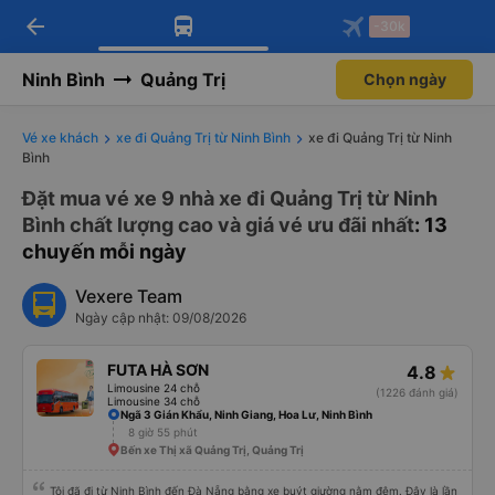
arrow_back
Tải app Vexere ngay!
Tải app Vexere
-30k
Mở app
Mở app
Nhận ưu đãi thành viên độc
-30k/ghế khi đặt vé máy bay qua
quyền
app
Ninh Bình
Quảng Trị
Chọn ngày
Vé xe khách
xe đi Quảng Trị từ Ninh Bình
xe đi Quảng Trị từ Ninh
Bình
Đặt mua vé xe 9 nhà xe đi Quảng Trị từ Ninh
Bình chất lượng cao và giá vé ưu đãi nhất
: 13
chuyến mỗi ngày
Vexere Team
Ngày cập nhật: 09/08/2026
FUTA HÀ SƠN
4.8
Limousine 24 chỗ
(1226 đánh giá)
Limousine 34 chỗ
Ngã 3 Gián Khẩu, Ninh Giang, Hoa Lư, Ninh Bình
8 giờ 55 phút
Bến xe Thị xã Quảng Trị, Quảng Trị
Tôi đã đi từ Ninh Bình đến Đà Nẵng bằng xe buýt giường nằm đêm. Đây là lần