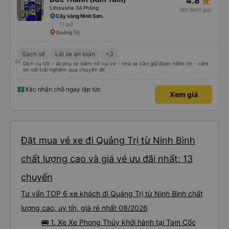
star_rate
4.8
Limousine 34 Phòng
(80 đánh giá)
Cây xăng Ninh Sơn.
11 giờ
Quảng Trị
Sạch sẽ
Lái xe an toàn
+3
Dịch vụ tốt - lái phụ xe niềm nở vui vẻ - nhà xe cần giữ được niềm tin - cảm
ơn với trải nghiệm qua chuyến đi!
Xác nhận chỗ ngay lập tức
Xem giá
Đặt mua vé xe đi Quảng Trị từ Ninh Bình
chất lượng cao và giá vé ưu đãi nhất: 13
chuyến
Tư vấn TOP 6 xe khách đi Quảng Trị từ Ninh Bình chất
lượng cao, uy tín, giá rẻ nhất 08/2026
🚌 1. Xe Xe Phong Thủy khởi hành tại Tam Cốc