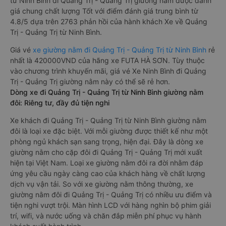
từ Ninh Bình đi Quảng Trị - Quảng Trị giường nằm được đánh
giá chung chất lượng Tốt với điểm đánh giá trung bình từ
4.8/5 dựa trên 2763 phản hồi của hành khách Xe về Quảng
Trị - Quảng Trị từ Ninh Bình.
Giá vé
xe giường nằm đi Quảng Trị - Quảng Trị từ Ninh Bình
rẻ
nhất là 420000VND của hãng xe FUTA HÀ SƠN. Tùy thuộc
vào chương trình khuyến mãi, giá vé Xe Ninh Bình đi Quảng
Trị - Quảng Trị giường nằm này có thể sẽ rẻ hơn.
Dòng xe đi Quảng Trị - Quảng Trị từ Ninh Bình giường nằm
đôi: Riêng tư, đầy đủ tiện nghi
Xe khách đi Quảng Trị - Quảng Trị từ Ninh Bình giường nằm
đôi là loại xe đặc biệt. Với mỗi giường được thiết kế như một
phòng ngủ khách sạn sang trọng, hiện đại. Đây là dòng xe
giường nằm cho cặp đôi đi Quảng Trị - Quảng Trị mới xuất
hiện tại Việt Nam. Loại xe giường nằm đôi ra đời nhằm đáp
ứng yêu cầu ngày càng cao của khách hàng về chất lượng
dịch vụ vận tải. So với xe giường nằm thông thường, xe
giường nằm đôi đi Quảng Trị - Quảng Trị có nhiều ưu điểm và
tiện nghi vượt trội. Màn hình LCD với hàng nghìn bộ phim giải
trí, wifi, và nước uống và chăn đắp miễn phí phục vụ hành