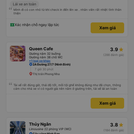
Lái xe an toàn
Mình đi có con nhỏ từ khi check in đến lên xe . nhân viên rất nhiệt tình thân
thiện
Xác nhận chỗ ngay lập tức
Xem giá
Queen Cafe
3.9
Giường nằm 32 buồng
(288 đánh giá)
Giường nằm 38 chỗ WC
+1 loại xe khác
2A Đường 27/7 (Ninh Bình)
7 giờ 30 phút
Thị trấn Phong Nha
Tài xế rất đúng giờ, thái độ tốt, mỗi tội ghế không đúng như đã chọn, thông
cảm cho nhà xe vì có người già nên nằm ở giường trên, tài xế lái an toàn
Xem giá
Thủy Ngân
3.8
Limousine 22 phòng VIP (WC)
(184 đánh giá)
Cây xăng Ninh Sơn