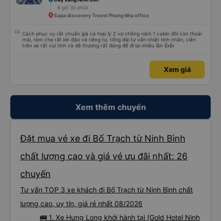
8 giờ 30 phút
Sapa discovery Travel Phong Nha office
Cách phục vụ rất chuẩn giá cả hợp lý 2 vợ chồng nằm 1 cabin đôi còn thoải
mái, rèm che rất kín đáo và riêng tư, tổng đài tư vấn nhiệt tình nhân, viên
trên xe rất vui tính và dễ thương rất đáng để đi lại nhiều lần 👍👍
Xem giá
Xem thêm chuyến
Đặt mua vé xe đi Bố Trạch từ Ninh Bình
chất lượng cao và giá vé ưu đãi nhất: 26
chuyến
Tư vấn TOP 3 xe khách đi Bố Trạch từ Ninh Bình chất
lượng cao, uy tín, giá rẻ nhất 08/2026
🚌 1. Xe Hưng Long khởi hành tại (Gold Hotel Ninh