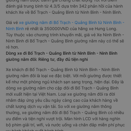
đánh giá trung bình từ 4.3/5 dựa trên 342 phản hồi của hành
khách Xe về Bố Trạch - Quảng Bình từ Ninh Bình - Ninh Bình.
Giá vé
xe giường nằm đi Bố Trạch - Quảng Bình từ Ninh Bình -
Ninh Bình
rẻ nhất là 350000VND của hãng xe Hưng Long.
Tùy thuộc vào chương trình khuyến mãi, giá vé Xe Ninh Bình -
Ninh Bình đi Bố Trạch - Quảng Bình giường nằm này có thể sẽ
rẻ hơn.
Dòng xe đi Bố Trạch - Quảng Bình từ Ninh Bình - Ninh Bình
giường nằm đôi: Riêng tư, đầy đủ tiện nghi
Xe khách đi Bố Trạch - Quảng Bình từ Ninh Bình - Ninh Bình
giường nằm đôi là loại xe đặc biệt. Với mỗi giường được thiết
kế như một phòng ngủ khách sạn sang trọng, hiện đại. Đây là
dòng xe giường nằm cho cặp đôi đi Bố Trạch - Quảng Bình
mới xuất hiện tại Việt Nam. Loại xe giường nằm đôi ra đời
nhằm đáp ứng yêu cầu ngày càng cao của khách hàng về
chất lượng dịch vụ vận tải. So với xe giường nằm thông
thường, xe giường nằm đôi đi Bố Trạch - Quảng Bình có nhiều
ưu điểm và tiện nghi vượt trội. Màn hình LCD với hàng nghìn
bộ phim giải trí, wifi, và nước uống và chăn đắp miễn phí phục
vụ hành khách suốt hành trình.