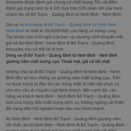
limousine được đánh giá chung có chất lượng Tốt với điểm
đánh giá trung bình từ 4.2/5 dựa trên 525 phản hồi của hành
khách Xe về Bố Trạch - Quảng Bình từ Ninh Bình - Ninh Bình.
Giá vé
xe limousine đi Bố Trạch - Quảng Bình từ Ninh Bình -
Ninh Bình
rẻ nhất là 350000VND của hãng xe Hưng Long.
Tùy thuộc vào vị trí ngồi của bạn và chương trình khuyến mãi,
giá vé Xe Ninh Bình - Ninh Bình đi Bố Trạch - Quảng Bình
limousine này có thể sẽ rẻ hơn
Dòng xe đi Bố Trạch - Quảng Bình từ Ninh Bình - Ninh Bình
giường nằm chất lượng cao: Thoải mái, giá cả tốt nhất
Những nhà xe đi Bố Trạch - Quảng Bình từ Ninh Bình - Ninh
Bình đều sở hữu những xe giường nằm chất lượng cao. Trên
xe được trang bị đầy đủ các trang thiết bị hiện đại phục vụ
cho nhu cầu di chuyển của hành khách. Bên cạnh đó, các
hãng xe khách Ninh Bình - Ninh Bình Bố Trạch - Quảng Bình
luôn chú trọng đến chất lượng dịch vụ, không ngừng cải thiện
để mang đến trải nghiệm hoàn hảo cho hành khách.
Xe Ninh Bình - Ninh Bình Bố Trạch - Quảng Bình giường nằm
tốt nhất: Xe từ Ninh Bình - Ninh Bình đi Bố Trạch - Quảng Bình
giường nằm được đánh giá chung chất lượng Tốt với điểm