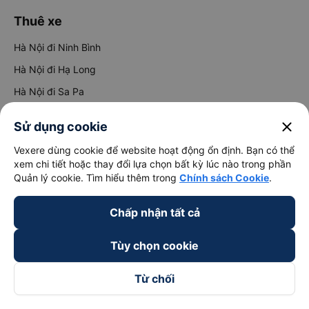
Thuê xe
Hà Nội đi Ninh Bình
Hà Nội đi Hạ Long
Hà Nội đi Sa Pa
Hà Nội đi Tam Đảo
close
Sử dụng cookie
Đà Nẵng đi Hội An
Vexere dùng cookie để website hoạt động ổn định. Bạn có thể
Đà Nẵng đi Huế
xem chi tiết hoặc thay đổi lựa chọn bất kỳ lúc nào trong phần
Quản lý cookie. Tìm hiểu thêm trong
Chính sách Cookie
.
Hải Phòng đi Hà Nội
Xem tất cả tuyến đường
Chấp nhận tất cả
Tùy chọn cookie
Từ chối
keyboard_arrow_down
Về chúng tôi