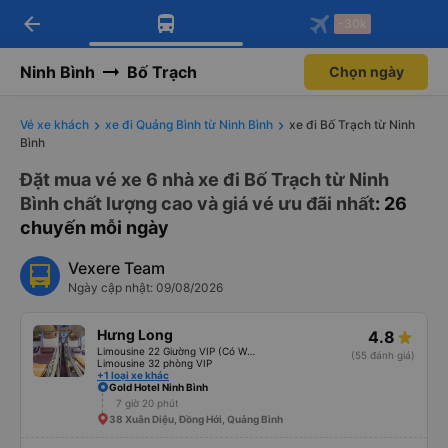
arrow_back
Tải app Vexere ngay!
Tải app Vexere
-30k
Mở app
Mở app
Nhận ưu đãi thành viên độc
-30k/ghế khi đặt vé máy bay qua
quyền
app
Ninh Bình
Bố Trạch
Chọn ngày
Vé xe khách
xe đi Quảng Bình từ Ninh Bình
xe đi Bố Trạch từ Ninh
Bình
Đặt mua vé xe 6 nhà xe đi Bố Trạch từ Ninh
Bình chất lượng cao và giá vé ưu đãi nhất
: 26
chuyến mỗi ngày
Vexere Team
Ngày cập nhật: 09/08/2026
Hưng Long
4.8
Limousine 22 Giường VIP (Có WC)
(55 đánh giá)
Limousine 32 phòng VIP
+1 loại xe khác
Gold Hotel Ninh Bình
7 giờ 20 phút
38 Xuân Diệu, Đồng Hới, Quảng Bình