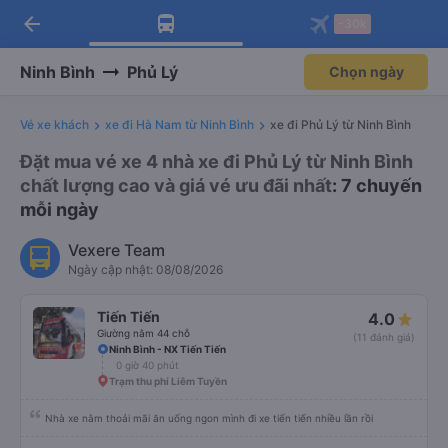
arrow_back
Tải app Vexere ngay!
Tải app Vexere
-30k
Mở app
Mở app
Nhận ưu đãi thành viên độc
-30k/ghế khi đặt vé máy bay qua
quyền
app
Ninh Bình
Phủ Lý
Chọn ngày
Vé xe khách
xe đi Hà Nam từ Ninh Bình
xe đi Phủ Lý từ Ninh Bình
Đặt mua vé xe 4 nhà xe đi Phủ Lý từ Ninh Bình
chất lượng cao và giá vé ưu đãi nhất
: 7 chuyến
mỗi ngày
Vexere Team
Ngày cập nhật: 08/08/2026
Tiến Tiến
4.0
Giường nằm 44 chỗ
(11 đánh giá)
Ninh Bình - NX Tiến Tiến
0 giờ 40 phút
Trạm thu phí Liêm Tuyền
Nhà xe nằm thoải mãi ăn uống ngon mình đi xe tiến tiến nhiều lần rồi