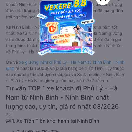
khách Ninh Bình - Ninh Bình Phủ Lý - Hà Nam luôn chú trọng
đến chất lượng dịch vụ, không ngừng cải thiện để mang đến
trải nghiệm hoàn hảo cho hành khách.
Xe Ninh Bình - Ninh Bình Phủ Lý - Hà Nam giường nằm tốt
nhất: Xe từ Ninh Bình - Ninh Bình đi Phủ Lý - Hà Nam giường
nằm được đánh giá chung chất lượng Tốt với điểm đánh giá
trung bình từ 4.0/5 dựa trên 11 phản hồi của hành khách Xe
về Phủ Lý - Hà Nam từ Ninh Bình - Ninh Bình.
Giá vé
xe giường nằm đi Phủ Lý - Hà Nam từ Ninh Bình - Ninh
Bình
rẻ nhất là 150000VND của hãng xe Tiến Tiến. Tùy thuộc
vào chương trình khuyến mãi, giá vé Xe Ninh Bình - Ninh Bình
đi Phủ Lý - Hà Nam giường nằm này có thể sẽ rẻ hơn.
Tư vấn TOP 1 xe khách đi Phủ Lý - Hà
Nam từ Ninh Bình - Ninh Bình chất
lượng cao, uy tín, giá rẻ nhất 08/2026
null
🚌 1. Xe Tiến Tiến khởi hành tại Ninh Bình
a. Giới thiệu xe Tiến Tiến