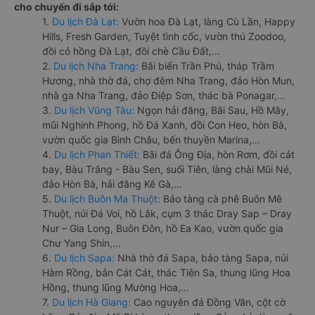
cho chuyến đi sắp tới:
1.
Du lịch Đà Lạt:
Vườn hoa Đà Lạt, làng Cù Lần, Happy
Hills, Fresh Garden, Tuyệt tình cốc, vườn thú Zoodoo,
đồi cỏ hồng Đà Lạt, đồi chè Cầu Đất,...
2.
Du lịch Nha Trang:
Bãi biển Trần Phú, tháp Trầm
Hương, nhà thờ đá, chợ đêm Nha Trang, đảo Hòn Mun,
nhà ga Nha Trang, đảo Điệp Sơn, thác bà Ponagar,...
3.
Du lịch Vũng Tàu:
Ngọn hải đăng, Bãi Sau, Hồ Mây,
mũi Nghinh Phong, hồ Đá Xanh, đồi Con Heo, hòn Bà,
vườn quốc gia Bình Châu, bến thuyền Marina,...
4.
Du lịch Phan Thiết:
Bãi đá Ông Địa, hòn Rơm, đồi cát
bay, Bàu Trắng - Bàu Sen, suối Tiên, làng chài Mũi Né,
đảo Hòn Bà, hải đăng Kê Gà,...
5.
Du lịch Buôn Ma Thuột:
Bảo tàng cà phê Buôn Mê
Thuột, núi Đá Voi, hồ Lắk, cụm 3 thác Dray Sap – Dray
Nur – Gia Long, Buôn Đôn, hồ Ea Kao, vườn quốc gia
Chư Yang Shin,...
6.
Du lịch Sapa:
Nhà thờ đá Sapa, bảo tàng Sapa, núi
Hàm Rồng, bản Cát Cát, thác Tiên Sa, thung lũng Hoa
Hồng, thung lũng Mường Hoa,...
7.
Du lịch Hà Giang:
Cao nguyên đá Đồng Văn, cột cờ