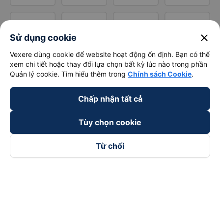
close
Sử dụng cookie
Vexere dùng cookie để website hoạt động ổn định. Bạn có thể
xem chi tiết hoặc thay đổi lựa chọn bất kỳ lúc nào trong phần
Quản lý cookie. Tìm hiểu thêm trong
Chính sách Cookie
.
Chấp nhận tất cả
Tùy chọn cookie
Từ chối
Theo dõi chúng tôi trên
Facebook
Tiktok
Youtube
Công ty TNHH Thương Mại Dịch Vụ Vexere