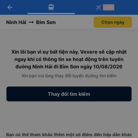
arrow_back
Tải app Vexere ngay!
Tải app Vexere
-30k
Mở app
Mở app
Nhận ưu đãi thành viên độc
-30k/ghế khi đặt vé máy bay qua
quyền
app
Ninh Hải
Bỉm Sơn
Chọn ngày
Xin lỗi bạn vì sự bất tiện này. Vexere sẽ cập nhật
ngay khi có thông tin xe hoạt động trên tuyến
đường Ninh Hải đi Bỉm Sơn ngày 10/08/2026
Xin bạn vui lòng thay đổi tuyến đường tìm kiếm
Thay đổi tìm kiếm
Bạn có thể tham khảo thêm một số điểm đến hấp dẫn khác