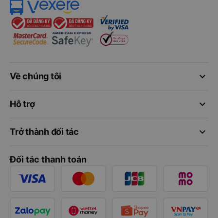
keyboard_arrow_down
Về chúng tôi
keyboard_arrow_down
Hỗ trợ
keyboard_arrow_down
Trở thành đối tác
Đối tác thanh toán