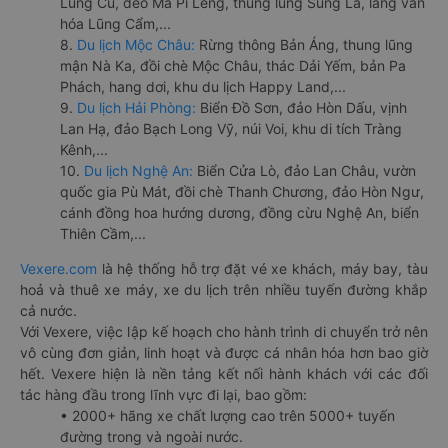
Lũng Cú, đèo Mã Pí Lèng, thung lũng Sủng Là, làng văn
hóa Lũng Cẩm,...
8.
Du lịch Mộc Châu:
Rừng thông Bản Áng, thung lũng
mận Nà Ka, đồi chè Mộc Châu, thác Dải Yếm, bản Pa
Phách, hang dơi, khu du lịch Happy Land,...
9.
Du lịch Hải Phòng:
Biển Đồ Sơn, đảo Hòn Dấu, vịnh
Lan Hạ, đảo Bạch Long Vỹ, núi Voi, khu di tích Tràng
Kênh,...
10.
Du lịch Nghệ An:
Biển Cửa Lò, đảo Lan Châu, vườn
quốc gia Pù Mát, đồi chè Thanh Chương, đảo Hòn Ngư,
cánh đồng hoa hướng dương, đồng cừu Nghệ An, biển
Thiên Cầm,...
Vexere.com
là hệ thống hỗ trợ đặt vé xe khách, máy bay, tàu
hoả và thuê xe máy, xe du lịch trên nhiều tuyến đường khắp
cả nước.
Với Vexere, việc lập kế hoạch cho hành trình di chuyển trở nên
vô cùng đơn giản, linh hoạt và được cá nhân hóa hơn bao giờ
hết. Vexere hiện là nền tảng kết nối hành khách với các đối
tác hàng đầu trong lĩnh vực đi lại, bao gồm:
• 2000+ hãng xe chất lượng cao trên 5000+ tuyến
đường trong và ngoài nước.