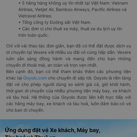
• 5 hãng hàng không uy tín nhất tại Việt Nam: Vietnam
Airlines, Vietjet Air, Bamboo Airways, Pacific Airlines và
Vietravel Airlines.
• Tổng công ty Đường sắt Việt Nam.
• Các đơn vị cho thuê xe máy, thuê xe du lịch uy tín
trên toàn quốc.
Chỉ với vài thao tác đơn giản, bạn đã có thể đặt được dịch vụ
di chuyển tại Vexere với nhiều ưu đãi vô cùng hấp dẫn. Vexere
luôn sẵn sàng đồng hành và mang đến cho bạn những
chuyến đi thoải mái, an toàn và trọn vẹn nhất.
Bên cạnh đó, bạn có thể tham khảo thêm các phương tiện
khác tại
Goyolo.com
cho chuyến đi sắp tới. Goyolo là nền tảng
đặt vé cho phép người dùng so sánh giá cả, giờ khởi hành,
thời gian di chuyển của nhiều phương tiện máy bay, xe khách
và tàu hoả. Hệ thống của Goyolo được liên kết trực tiếp với
các hãng máy bay, xe khách và tàu hoả, luôn đảm bảo có vé
cho bạn di chuyển.
Ứng dụng đặt vé Xe khách, Máy bay,