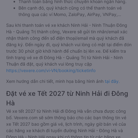
Thanh toán bằng hình thức chuyển khoản ngân hàng.
Bên cạnh đó, quý khách cũng có thể thanh toán vé
thông qua các ví Momo, ZaloPay, AirPay, VNPay,…
Sau khi thanh toán vé xe khách Ninh Hải - Ninh Thuận Đông
Hà - Quảng Trị thành công, Vexere sẽ gửi tin nhắn/email xác
nhận thành công đến số điện thoại/email mà quý khách đã
đăng ký. Đến ngày đi, quý khách vui lòng có mặt tại điểm đón
trước 30 phút giờ khởi hành để chuẩn bị lên xe. Để kiểm tra
tình trạng vé xe đi Đông Hà - Quảng Trị từ Ninh Hải - Ninh
Thuận đã đặt, quý khách vui lòng truy cập
https://vexere.com/vi-VN/booking/ticketinfo
Xem hướng dẫn chi tiết, minh họa bằng hình ảnh
tại đây.
Đặt vé xe Tết 2027 từ Ninh Hải đi Đông
Hà
Vé xe tết 2027 từ Ninh Hải đi Đông Hà vẫn chưa được công
bố. Vexere.com sẽ sớm thông báo cho các bạn thông tin vé
xe Tết 2027 bao gồm giá vé, lịch trình, ngày giờ bán vé của
các hãng xe khách đi tuyến đường Ninh Hải - Đông Hà và
Đông Hà - Ninh Hải ngay khi có thông tin từ các hãng xe.