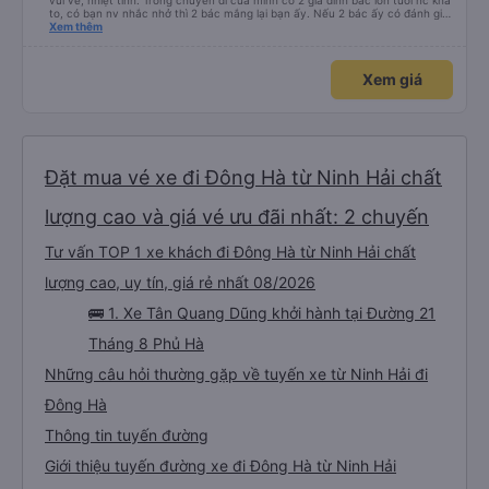
vui vẻ, nhiệt tình. Trong chuyến đi của mình có 2 gia đình bác lớn tuổi nc khá
to, có bạn nv nhắc nhở thì 2 bác mắng lại bạn ấy. Nếu 2 bác ấy có đánh giá
xấu thì mình ngược lại nha. Bạn ấy nhắc nhở rất đúng. 2 bác nói rất to. To
Xem thêm
đến lỗi mình ngủ còn mơ được câu chuyện các bác nói với nhau xuất hiện
trong giấc mơ của mình luôn. Nên nếu bạn ấy bị phản ánh thì đừng trừ lương
bạn ấy nha. Nếu bạn ấy bị trừ thì bảo bạn ấy liên hệ sđt của mình, mình hỗ
Xem giá
trợ ạ. Số mình đuôi 666, chuyến ĐH-NT ngày 16/1. À các bạn nữ lễ tân xinh
iu còn đổi cho mình phòng đơn sang đôi xong còn note là (một mình) yêu
luôn. Nhưng phòng đôi mà nằm một thì mỗi lần xe rẽ 1 cái là ✈️ Ít đi xe khách
nhưng đủ để đánh giá 10/10.
Đặt mua vé xe đi Đông Hà từ Ninh Hải chất
lượng cao và giá vé ưu đãi nhất: 2 chuyến
Tư vấn TOP 1 xe khách đi Đông Hà từ Ninh Hải chất
lượng cao, uy tín, giá rẻ nhất 08/2026
🚌 1. Xe Tân Quang Dũng khởi hành tại Đường 21
Tháng 8 Phủ Hà
Những câu hỏi thường gặp về tuyến xe từ Ninh Hải đi
Đông Hà
Thông tin tuyến đường
Giới thiệu tuyến đường xe đi Đông Hà từ Ninh Hải