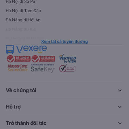
Hà Nội đi Sa Pa
Hà Nội đi Tam Đảo
Đà Nẵng đi Hội An
Đà Nẵng đi Huế
Hải Phòng đi Hà Nội
Xem tất cả tuyến đường
keyboard_arrow_down
Về chúng tôi
keyboard_arrow_down
Hỗ trợ
keyboard_arrow_down
Trở thành đối tác