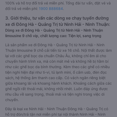
100% và hỗ trợ đổi trả vé miễn phí. Tổng đài tư vấn, đặt vé và
đổi trả vé miễn phí:
1900 888684
.
3. Giới thiệu, tư vấn các dòng xe chạy tuyến đường
xe đi Đông Hà - Quảng Trị từ Ninh Hải - Ninh Thuận:
Dòng xe đi Đông Hà - Quảng Trị từ Ninh Hải - Ninh Thuận
limousine 9 chỗ vip, chất lượng cao: Tiện lợi, sang trọng
Là sản phẩm xe đi Đông Hà - Quảng Trị từ Ninh Hải - Ninh
Thuận limousine 9 chỗ cải tiến từ xe 16 chỗ. Nội thất được làm
lại với các ghế bọc da chuẩn Châu Âu, không chỉ êm ái cho
chuyến hành trình xa, mà còn mát mẻ và không hề bị hầm bí
như các ghế bọc da bình thường. Kèm theo các ghế có nhiều
tiện nghi hiện đại như ti-vi, tủ lạnh mini, ổ cắm usb, đèn đọc
sách, hệ thống âm thanh cao cấp. Có vách ngăn riêng biệt
giữa khoang lái và khoang hành khách. Khoảng cách giữa các
ghế ngồi rất thoải mái, không nhồi nhét. Luôn đáp ứng được
nhu cầu về sang trọng, thoải mái và tiện nghi trong việc di
chuyển.
Đây là loại xe Ninh Hải - Ninh Thuận Đông Hà - Quảng Trị có
hỗ trợ đón/trả tận nơi miễn phí tại nội thành Ninh Hải - Ninh