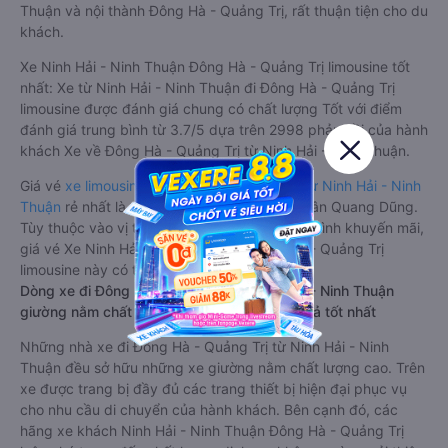
Thuận và nội thành Đông Hà - Quảng Trị, rất thuận tiện cho du
khách.
Xe Ninh Hải - Ninh Thuận Đông Hà - Quảng Trị limousine tốt
nhất: Xe từ Ninh Hải - Ninh Thuận đi Đông Hà - Quảng Trị
limousine được đánh giá chung có chất lượng Tốt với điểm
đánh giá trung bình từ 3.7/5 dựa trên 2998 phản hồi của hành
khách Xe về Đông Hà - Quảng Trị từ Ninh Hải - Ninh Thuận.
Giá vé
xe limousine đi Đông Hà - Quảng Trị từ Ninh Hải - Ninh
Thuận
rẻ nhất là 650000VND của hãng xe Tân Quang Dũng.
Tùy thuộc vào vị trí ngồi của bạn và chương trình khuyến mãi,
giá vé Xe Ninh Hải - Ninh Thuận đi Đông Hà - Quảng Trị
limousine này có thể sẽ rẻ hơn
Dòng xe đi Đông Hà - Quảng Trị từ Ninh Hải - Ninh Thuận
giường nằm chất lượng cao: Thoải mái, giá cả tốt nhất
Những nhà xe đi Đông Hà - Quảng Trị từ Ninh Hải - Ninh
Thuận đều sở hữu những xe giường nằm chất lượng cao. Trên
xe được trang bị đầy đủ các trang thiết bị hiện đại phục vụ
cho nhu cầu di chuyển của hành khách. Bên cạnh đó, các
hãng xe khách Ninh Hải - Ninh Thuận Đông Hà - Quảng Trị