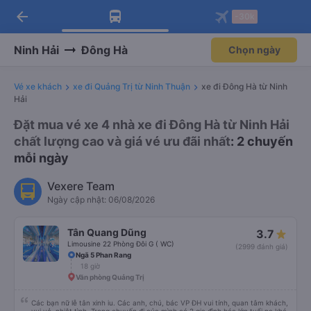
arrow_back
Tải app Vexere ngay!
Tải app Vexere
-30k
Mở app
Mở app
Nhận ưu đãi thành viên độc
-30k/ghế khi đặt vé máy bay qua
quyền
app
Ninh Hải
Đông Hà
Chọn ngày
Vé xe khách
xe đi Quảng Trị từ Ninh Thuận
xe đi Đông Hà từ Ninh
Hải
Đặt mua vé xe 4 nhà xe đi Đông Hà từ Ninh Hải
chất lượng cao và giá vé ưu đãi nhất
: 2 chuyến
mỗi ngày
Vexere Team
Ngày cập nhật: 06/08/2026
Tân Quang Dũng
3.7
Limousine 22 Phòng Đôi G ( WC)
(2999 đánh giá)
Ngã 5 Phan Rang
18 giờ
Văn phòng Quảng Trị
Các bạn nữ lễ tân xinh iu. Các anh, chú, bác VP ĐH vui tính, quan tâm khách,