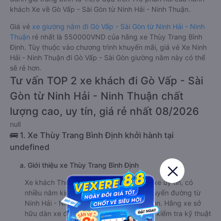
khách Xe về Gò Vấp - Sài Gòn từ Ninh Hải - Ninh Thuận.
Giá vé
xe giường nằm đi Gò Vấp - Sài Gòn từ Ninh Hải - Ninh
Thuận
rẻ nhất là 550000VND của hãng xe Thùy Trang Bình
Định. Tùy thuộc vào chương trình khuyến mãi, giá vé Xe Ninh
Hải - Ninh Thuận đi Gò Vấp - Sài Gòn giường nằm này có thể
sẽ rẻ hơn.
Tư vấn TOP 2 xe khách đi Gò Vấp - Sài
Gòn từ Ninh Hải - Ninh Thuận chất
lượng cao, uy tín, giá rẻ nhất 08/2026
null
🚌 1. Xe Thùy Trang Bình Định khởi hành tại
undefined
a. Giới thiệu xe Thùy Trang Bình Định
Xe khách Thùy Trang Bình Định là hãng xe uy tín, có
nhiều năm kinh nghiệm hoạt động trên tuyến đường từ
Ninh Hải - Ninh Thuận đi Gò Vấp - Sài Gòn. Hãng xe sở
hữu dàn xe đời mới, được bảo dưỡng và kiểm tra kỹ thuật