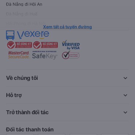
Đà Nẵng đi Hội An
Đà Nẵng đi Huế
Hải Phòng đi Hà Nội
Xem tất cả tuyến đường
keyboard_arrow_down
Về chúng tôi
keyboard_arrow_down
Hỗ trợ
keyboard_arrow_down
Trở thành đối tác
Đối tác thanh toán