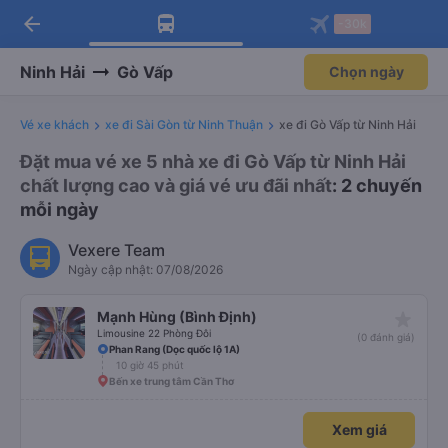
arrow_back
Tải app Vexere ngay!
Tải app Vexere
-30k
Mở app
Mở app
Nhận ưu đãi thành viên độc
-30k/ghế khi đặt vé máy bay qua
quyền
app
Ninh Hải
Gò Vấp
Chọn ngày
Vé xe khách
xe đi Sài Gòn từ Ninh Thuận
xe đi Gò Vấp từ Ninh Hải
Đặt mua vé xe 5 nhà xe đi Gò Vấp từ Ninh Hải
chất lượng cao và giá vé ưu đãi nhất
: 2 chuyến
mỗi ngày
Vexere Team
Ngày cập nhật: 07/08/2026
star_rate
Mạnh Hùng (Bình Định)
Limousine 22 Phòng Đôi
(0 đánh giá)
Phan Rang (Dọc quốc lộ 1A)
10 giờ 45 phút
Bến xe trung tâm Cần Thơ
Xem giá