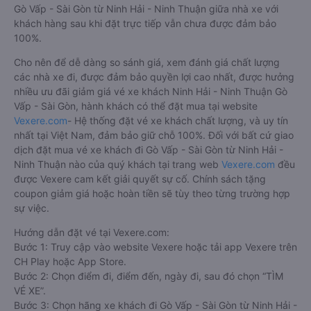
Gò Vấp - Sài Gòn từ Ninh Hải - Ninh Thuận giữa nhà xe với
khách hàng sau khi đặt trực tiếp vẫn chưa được đảm bảo
100%.
Cho nên để dễ dàng so sánh giá, xem đánh giá chất lượng
các nhà xe đi, được đảm bảo quyền lợi cao nhất, được hưởng
nhiều ưu đãi giảm giá vé xe khách Ninh Hải - Ninh Thuận Gò
Vấp - Sài Gòn, hành khách có thể đặt mua tại website
Vexere.com
- Hệ thống đặt vé xe khách chất lượng, và uy tín
nhất tại Việt Nam, đảm bảo giữ chỗ 100%. Đối với bất cứ giao
dịch đặt mua vé xe khách đi Gò Vấp - Sài Gòn từ Ninh Hải -
Ninh Thuận nào của quý khách tại trang web
Vexere.com
đều
được Vexere cam kết giải quyết sự cố. Chính sách tặng
coupon giảm giá hoặc hoàn tiền sẽ tùy theo từng trường hợp
sự việc.
Hướng dẫn đặt vé tại Vexere.com:
Bước 1: Truy cập vào website Vexere hoặc tải app Vexere trên
CH Play hoặc App Store.
Bước 2: Chọn điểm đi, điểm đến, ngày đi, sau đó chọn “TÌM
VÉ XE”.
Bước 3: Chọn hãng xe khách đi Gò Vấp - Sài Gòn từ Ninh Hải -