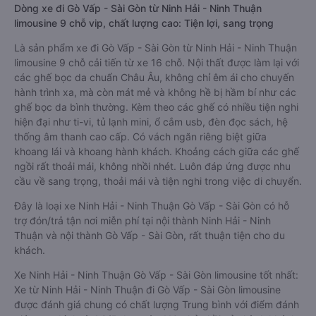
Dòng xe đi Gò Vấp - Sài Gòn từ Ninh Hải - Ninh Thuận
limousine 9 chỗ vip, chất lượng cao: Tiện lợi, sang trọng
Là sản phẩm xe đi Gò Vấp - Sài Gòn từ Ninh Hải - Ninh Thuận
limousine 9 chỗ cải tiến từ xe 16 chỗ. Nội thất được làm lại với
các ghế bọc da chuẩn Châu Âu, không chỉ êm ái cho chuyến
hành trình xa, mà còn mát mẻ và không hề bị hầm bí như các
ghế bọc da bình thường. Kèm theo các ghế có nhiều tiện nghi
hiện đại như ti-vi, tủ lạnh mini, ổ cắm usb, đèn đọc sách, hệ
thống âm thanh cao cấp. Có vách ngăn riêng biệt giữa
khoang lái và khoang hành khách. Khoảng cách giữa các ghế
ngồi rất thoải mái, không nhồi nhét. Luôn đáp ứng được nhu
cầu về sang trọng, thoải mái và tiện nghi trong việc di chuyển.
Đây là loại xe Ninh Hải - Ninh Thuận Gò Vấp - Sài Gòn có hỗ
trợ đón/trả tận nơi miễn phí tại nội thành Ninh Hải - Ninh
Thuận và nội thành Gò Vấp - Sài Gòn, rất thuận tiện cho du
khách.
Xe Ninh Hải - Ninh Thuận Gò Vấp - Sài Gòn limousine tốt nhất:
Xe từ Ninh Hải - Ninh Thuận đi Gò Vấp - Sài Gòn limousine
được đánh giá chung có chất lượng Trung bình với điểm đánh