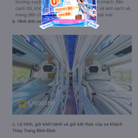
thường xuyên, đảm bảo an toàn cho hành khách. Bên
cạnh đó, không gian trong xe cũng được vệ sinh sạch sẽ,
mang đến cho hành khách trải nghiệm thoải mái.
b. Hình ảnh xe Thùy Trang Bình Định
c. Lộ trình, giờ khởi hành và giờ kết thúc của xe khách
Thùy Trang Bình Định