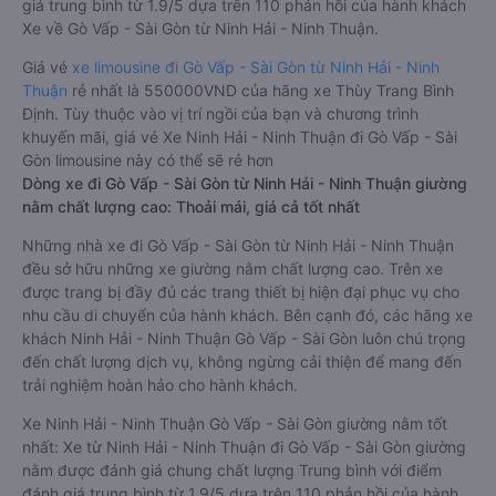
giá trung bình từ 1.9/5 dựa trên 110 phản hồi của hành khách
Xe về Gò Vấp - Sài Gòn từ Ninh Hải - Ninh Thuận.
Giá vé
xe limousine đi Gò Vấp - Sài Gòn từ Ninh Hải - Ninh
Thuận
rẻ nhất là 550000VND của hãng xe Thùy Trang Bình
Định. Tùy thuộc vào vị trí ngồi của bạn và chương trình
khuyến mãi, giá vé Xe Ninh Hải - Ninh Thuận đi Gò Vấp - Sài
Gòn limousine này có thể sẽ rẻ hơn
Dòng xe đi Gò Vấp - Sài Gòn từ Ninh Hải - Ninh Thuận giường
nằm chất lượng cao: Thoải mái, giá cả tốt nhất
Những nhà xe đi Gò Vấp - Sài Gòn từ Ninh Hải - Ninh Thuận
đều sở hữu những xe giường nằm chất lượng cao. Trên xe
được trang bị đầy đủ các trang thiết bị hiện đại phục vụ cho
nhu cầu di chuyển của hành khách. Bên cạnh đó, các hãng xe
khách Ninh Hải - Ninh Thuận Gò Vấp - Sài Gòn luôn chú trọng
đến chất lượng dịch vụ, không ngừng cải thiện để mang đến
trải nghiệm hoàn hảo cho hành khách.
Xe Ninh Hải - Ninh Thuận Gò Vấp - Sài Gòn giường nằm tốt
nhất: Xe từ Ninh Hải - Ninh Thuận đi Gò Vấp - Sài Gòn giường
nằm được đánh giá chung chất lượng Trung bình với điểm
đánh giá trung bình từ 1.9/5 dựa trên 110 phản hồi của hành