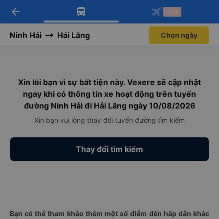
arrow_back
Tải app Vexere ngay!
Tải app Vexere
-30k
Mở app
Mở app
Nhận ưu đãi thành viên độc
-30k/ghế khi đặt vé máy bay qua
quyền
app
Ninh Hải
Hải Lăng
Chọn ngày
Xin lỗi bạn vì sự bất tiện này. Vexere sẽ cập nhật
ngay khi có thông tin xe hoạt động trên tuyến
đường Ninh Hải đi Hải Lăng ngày 10/08/2026
Xin bạn vui lòng thay đổi tuyến đường tìm kiếm
Thay đổi tìm kiếm
Bạn có thể tham khảo thêm một số điểm đến hấp dẫn khác