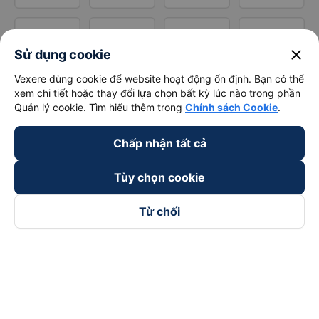
close
Sử dụng cookie
Vexere dùng cookie để website hoạt động ổn định. Bạn có thể
xem chi tiết hoặc thay đổi lựa chọn bất kỳ lúc nào trong phần
Quản lý cookie. Tìm hiểu thêm trong
Chính sách Cookie
.
Chấp nhận tất cả
Tùy chọn cookie
Từ chối
Theo dõi chúng tôi trên
Facebook
Tiktok
Youtube
Công ty TNHH Thương Mại Dịch Vụ Vexere