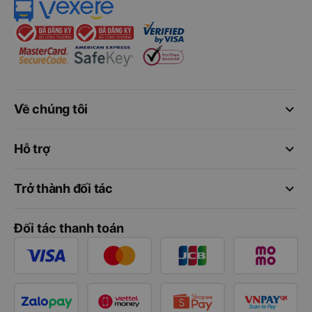
keyboard_arrow_down
Về chúng tôi
keyboard_arrow_down
Hỗ trợ
keyboard_arrow_down
Trở thành đối tác
Đối tác thanh toán