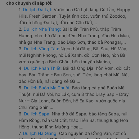
cho chuyến đi sắp tới:
1.
Du lịch Đà Lạt:
Vườn hoa Đà Lạt, làng Cù Lần, Happy
Hills, Fresh Garden, Tuyệt tình cốc, vườn thú Zoodoo,
đồi cỏ hồng Đà Lạt, đồi chè Cầu Đất,...
2.
Du lịch Nha Trang:
Bãi biển Trần Phú, tháp Trầm
Hương, nhà thờ đá, chợ đêm Nha Trang, đảo Hòn Mun,
nhà ga Nha Trang, đảo Điệp Sơn, thác bà Ponagar,...
3.
Du lịch Vũng Tàu:
Ngọn hải đăng, Bãi Sau, Hồ Mây,
mũi Nghinh Phong, hồ Đá Xanh, đồi Con Heo, hòn Bà,
vườn quốc gia Bình Châu, bến thuyền Marina,...
4.
Du lịch Phan Thiết:
Bãi đá Ông Địa, hòn Rơm, đồi cát
bay, Bàu Trắng - Bàu Sen, suối Tiên, làng chài Mũi Né,
đảo Hòn Bà, hải đăng Kê Gà,...
5.
Du lịch Buôn Ma Thuột:
Bảo tàng cà phê Buôn Mê
Thuột, núi Đá Voi, hồ Lắk, cụm 3 thác Dray Sap – Dray
Nur – Gia Long, Buôn Đôn, hồ Ea Kao, vườn quốc gia
Chư Yang Shin,...
6.
Du lịch Sapa:
Nhà thờ đá Sapa, bảo tàng Sapa, núi
Hàm Rồng, bản Cát Cát, thác Tiên Sa, thung lũng Hoa
Hồng, thung lũng Mường Hoa,...
7.
Du lịch Hà Giang:
Cao nguyên đá Đồng Văn, cột cờ