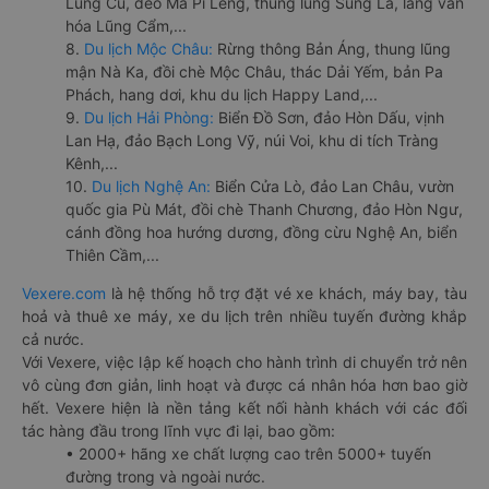
Lũng Cú, đèo Mã Pí Lèng, thung lũng Sủng Là, làng văn
hóa Lũng Cẩm,...
8.
Du lịch Mộc Châu:
Rừng thông Bản Áng, thung lũng
mận Nà Ka, đồi chè Mộc Châu, thác Dải Yếm, bản Pa
Phách, hang dơi, khu du lịch Happy Land,...
9.
Du lịch Hải Phòng:
Biển Đồ Sơn, đảo Hòn Dấu, vịnh
Lan Hạ, đảo Bạch Long Vỹ, núi Voi, khu di tích Tràng
Kênh,...
10.
Du lịch Nghệ An:
Biển Cửa Lò, đảo Lan Châu, vườn
quốc gia Pù Mát, đồi chè Thanh Chương, đảo Hòn Ngư,
cánh đồng hoa hướng dương, đồng cừu Nghệ An, biển
Thiên Cầm,...
Vexere.com
là hệ thống hỗ trợ đặt vé xe khách, máy bay, tàu
hoả và thuê xe máy, xe du lịch trên nhiều tuyến đường khắp
cả nước.
Với Vexere, việc lập kế hoạch cho hành trình di chuyển trở nên
vô cùng đơn giản, linh hoạt và được cá nhân hóa hơn bao giờ
hết. Vexere hiện là nền tảng kết nối hành khách với các đối
tác hàng đầu trong lĩnh vực đi lại, bao gồm:
• 2000+ hãng xe chất lượng cao trên 5000+ tuyến
đường trong và ngoài nước.