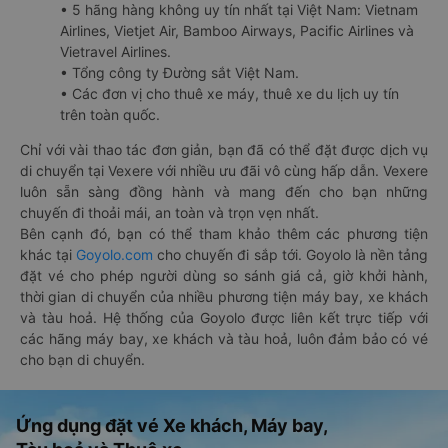
• 5 hãng hàng không uy tín nhất tại Việt Nam: Vietnam
Airlines, Vietjet Air, Bamboo Airways, Pacific Airlines và
Vietravel Airlines.
• Tổng công ty Đường sắt Việt Nam.
• Các đơn vị cho thuê xe máy, thuê xe du lịch uy tín
trên toàn quốc.
Chỉ với vài thao tác đơn giản, bạn đã có thể đặt được dịch vụ
di chuyển tại Vexere với nhiều ưu đãi vô cùng hấp dẫn. Vexere
luôn sẵn sàng đồng hành và mang đến cho bạn những
chuyến đi thoải mái, an toàn và trọn vẹn nhất.
Bên cạnh đó, bạn có thể tham khảo thêm các phương tiện
khác tại
Goyolo.com
cho chuyến đi sắp tới. Goyolo là nền tảng
đặt vé cho phép người dùng so sánh giá cả, giờ khởi hành,
thời gian di chuyển của nhiều phương tiện máy bay, xe khách
và tàu hoả. Hệ thống của Goyolo được liên kết trực tiếp với
các hãng máy bay, xe khách và tàu hoả, luôn đảm bảo có vé
cho bạn di chuyển.
Ứng dụng đặt vé Xe khách, Máy bay,