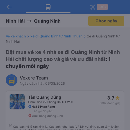
arrow_back
Tải app Vexere ngay!
Tải app Vexere
-30k
Mở app
Mở app
Nhận ưu đãi thành viên độc
-30k/ghế khi đặt vé máy bay qua
quyền
app
Ninh Hải
Quảng Ninh
Chọn ngày
Vé xe khách
xe đi Quảng Bình từ Ninh Thuận
xe đi Quảng Ninh từ
Ninh Hải
Đặt mua vé xe 4 nhà xe đi Quảng Ninh từ Ninh
Hải chất lượng cao và giá vé ưu đãi nhất
: 1
chuyến mỗi ngày
Vexere Team
Ngày cập nhật: 06/08/2026
Tân Quang Dũng
3.7
Limousine 22 Phòng Đôi G ( WC)
(3002 đánh giá)
Ngã 5 Phan Rang
20 giờ 30 phút
Văn Phòng Quảng Bình
Các bạn nữ lễ tân xinh iu. Các anh, chú, bác VP ĐH vui tính, quan tâm khách,