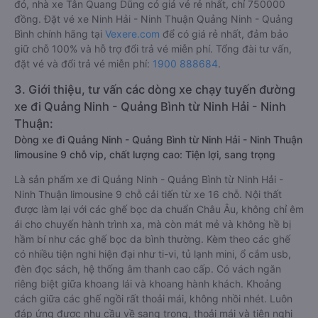
đó, nhà xe Tân Quang Dũng có giá vé rẻ nhất, chỉ 750000
đồng. Đặt vé xe Ninh Hải - Ninh Thuận Quảng Ninh - Quảng
Bình chính hãng tại
Vexere.com
để có giá rẻ nhất, đảm bảo
giữ chỗ 100% và hỗ trợ đổi trả vé miễn phí. Tổng đài tư vấn,
đặt vé và đổi trả vé miễn phí:
1900 888684
.
3. Giới thiệu, tư vấn các dòng xe chạy tuyến đường
xe đi Quảng Ninh - Quảng Bình từ Ninh Hải - Ninh
Thuận:
Dòng xe đi Quảng Ninh - Quảng Bình từ Ninh Hải - Ninh Thuận
limousine 9 chỗ vip, chất lượng cao: Tiện lợi, sang trọng
Là sản phẩm xe đi Quảng Ninh - Quảng Bình từ Ninh Hải -
Ninh Thuận limousine 9 chỗ cải tiến từ xe 16 chỗ. Nội thất
được làm lại với các ghế bọc da chuẩn Châu Âu, không chỉ êm
ái cho chuyến hành trình xa, mà còn mát mẻ và không hề bị
hầm bí như các ghế bọc da bình thường. Kèm theo các ghế
có nhiều tiện nghi hiện đại như ti-vi, tủ lạnh mini, ổ cắm usb,
đèn đọc sách, hệ thống âm thanh cao cấp. Có vách ngăn
riêng biệt giữa khoang lái và khoang hành khách. Khoảng
cách giữa các ghế ngồi rất thoải mái, không nhồi nhét. Luôn
đáp ứng được nhu cầu về sang trọng, thoải mái và tiện nghi