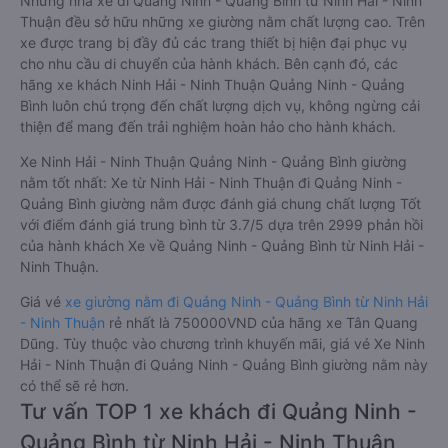
Những nhà xe đi Quảng Ninh - Quảng Bình từ Ninh Hải - Ninh
Thuận đều sở hữu những xe giường nằm chất lượng cao. Trên
xe được trang bị đầy đủ các trang thiết bị hiện đại phục vụ
cho nhu cầu di chuyển của hành khách. Bên cạnh đó, các
hãng xe khách Ninh Hải - Ninh Thuận Quảng Ninh - Quảng
Bình luôn chú trọng đến chất lượng dịch vụ, không ngừng cải
thiện để mang đến trải nghiệm hoàn hảo cho hành khách.
Xe Ninh Hải - Ninh Thuận Quảng Ninh - Quảng Bình giường
nằm tốt nhất: Xe từ Ninh Hải - Ninh Thuận đi Quảng Ninh -
Quảng Bình giường nằm được đánh giá chung chất lượng Tốt
với điểm đánh giá trung bình từ 3.7/5 dựa trên 2999 phản hồi
của hành khách Xe về Quảng Ninh - Quảng Bình từ Ninh Hải -
Ninh Thuận.
Giá vé
xe giường nằm đi Quảng Ninh - Quảng Bình từ Ninh Hải
- Ninh Thuận
rẻ nhất là 750000VND của hãng xe Tân Quang
Dũng. Tùy thuộc vào chương trình khuyến mãi, giá vé Xe Ninh
Hải - Ninh Thuận đi Quảng Ninh - Quảng Bình giường nằm này
có thể sẽ rẻ hơn.
Tư vấn TOP 1 xe khách đi Quảng Ninh -
Quảng Bình từ Ninh Hải - Ninh Thuận