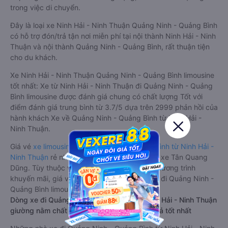
trong việc di chuyển.
Đây là loại xe Ninh Hải - Ninh Thuận Quảng Ninh - Quảng Bình
có hỗ trợ đón/trả tận nơi miễn phí tại nội thành Ninh Hải - Ninh
Thuận và nội thành Quảng Ninh - Quảng Bình, rất thuận tiện
cho du khách.
Xe Ninh Hải - Ninh Thuận Quảng Ninh - Quảng Bình limousine
tốt nhất: Xe từ Ninh Hải - Ninh Thuận đi Quảng Ninh - Quảng
Bình limousine được đánh giá chung có chất lượng Tốt với
điểm đánh giá trung bình từ 3.7/5 dựa trên 2999 phản hồi của
hành khách Xe về Quảng Ninh - Quảng Bình từ Ninh Hải -
Ninh Thuận.
Giá vé
xe limousine đi Quảng Ninh - Quảng Bình từ Ninh Hải -
Ninh Thuận
rẻ nhất là 750000VND của hãng xe Tân Quang
Dũng. Tùy thuộc vào vị trí ngồi của bạn và chương trình
khuyến mãi, giá vé Xe Ninh Hải - Ninh Thuận đi Quảng Ninh -
Quảng Bình limousine này có thể sẽ rẻ hơn
Dòng xe đi Quảng Ninh - Quảng Bình từ Ninh Hải - Ninh Thuận
giường nằm chất lượng cao: Thoải mái, giá cả tốt nhất