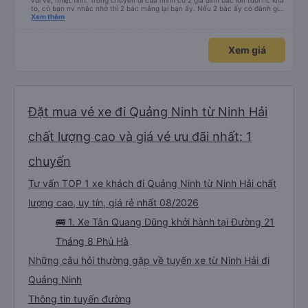
vui vẻ, nhiệt tình. Trong chuyến đi của mình có 2 gia đình bác lớn tuổi nc khá
to, có bạn nv nhắc nhở thì 2 bác mắng lại bạn ấy. Nếu 2 bác ấy có đánh giá
xấu thì mình ngược lại nha. Bạn ấy nhắc nhở rất đúng. 2 bác nói rất to. To
Xem thêm
đến lỗi mình ngủ còn mơ được câu chuyện các bác nói với nhau xuất hiện
trong giấc mơ của mình luôn. Nên nếu bạn ấy bị phản ánh thì đừng trừ lương
bạn ấy nha. Nếu bạn ấy bị trừ thì bảo bạn ấy liên hệ sđt của mình, mình hỗ
Xem giá
trợ ạ. Số mình đuôi 666, chuyến ĐH-NT ngày 16/1. À các bạn nữ lễ tân xinh
iu còn đổi cho mình phòng đơn sang đôi xong còn note là (một mình) yêu
luôn. Nhưng phòng đôi mà nằm một thì mỗi lần xe rẽ 1 cái là ✈️ Ít đi xe khách
nhưng đủ để đánh giá 10/10.
Đặt mua vé xe đi Quảng Ninh từ Ninh Hải
chất lượng cao và giá vé ưu đãi nhất: 1
chuyến
Tư vấn TOP 1 xe khách đi Quảng Ninh từ Ninh Hải chất
lượng cao, uy tín, giá rẻ nhất 08/2026
🚌 1. Xe Tân Quang Dũng khởi hành tại Đường 21
Tháng 8 Phủ Hà
Những câu hỏi thường gặp về tuyến xe từ Ninh Hải đi
Quảng Ninh
Thông tin tuyến đường