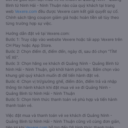
Bình từ Ninh Hải - Ninh Thuận nào của quý khách tại trang
web
Vexere.com
đều được Vexere cam kết giải quyết sự cố.
Chính sách tặng coupon giảm giá hoặc hoàn tiền sẽ tùy theo
từng trường hợp sự việc.
Hướng dẫn đặt vé tại Vexere.com:
Bước 1: Truy cập vào website Vexere hoặc tải app Vexere trên
CH Play hoặc App Store.
Bước 2: Chọn điểm đi, điểm đến, ngày đi, sau đó chọn “TÌM
VÉ XE”.
Bước 3: Chọn hãng xe khách đi Quảng Ninh - Quảng Bình từ
Ninh Hải - Ninh Thuận, giờ khởi hành phù hợp. Bấm chọn vào
khung giờ quý khách muốn đi để tiến hành đặt vé.
Bước 4: Chọn vị trí/giường ghế, điểm đón, điểm trả và nhập
thông tin hành khách khi đặt mua vé xe đi Quảng Ninh -
Quảng Bình từ Ninh Hải - Ninh Thuận
Bước 5: Chọn hình thức thanh toán vé phù hợp và tiến hành
thanh toán vé.
Việc đặt mua và thanh toán vé xe khách đi Quảng Ninh -
Quảng Bình từ Ninh Hải - Ninh Thuận cũng vô cùng đơn giản,
tiện lợi khi
Vexere.com
hỗ trợ đến 06 hình thức thanh toán