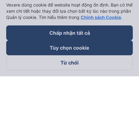
Vexere dùng cookie để website hoạt động ổn định. Bạn có thể
xem chi tiết hoặc thay đổi lựa chọn bất kỳ lúc nào trong phần
Quản lý cookie. Tìm hiểu thêm trong
Chính sách Cookie
.
Chấp nhận tất cả
Tùy chọn cookie
Từ chối
Theo dõi chúng tôi trên
Facebook
Tiktok
Youtube
Công ty TNHH Thương Mại Dịch Vụ Vexere
Địa chỉ đăng ký kinh doanh: 8C Chữ Đồng Tử, Phường Tân
Sơn Nhất, TP. Hồ Chí Minh, Việt Nam
Địa chỉ
:
Lầu 2, toà nhà H3 Circo Hoàng Diệu, 384 Hoàng Diệu,
Phường Khánh Hội, TP Hồ Chí Minh, Việt Nam
Tầng 3, toà nhà 101 Láng Hạ, 101 Láng Hạ, Phường Láng, TP.