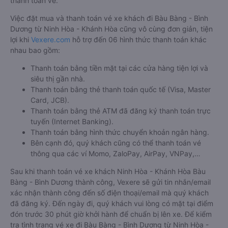
thanh toán vé.
Việc đặt mua và thanh toán vé xe khách đi Bàu Bàng - Bình
Dương từ Ninh Hòa - Khánh Hòa cũng vô cùng đơn giản, tiện
lợi khi
Vexere.com
hỗ trợ đến 06 hình thức thanh toán khác
nhau bao gồm:
Thanh toán bằng tiền mặt tại các cửa hàng tiện lợi và
siêu thị gần nhà.
Thanh toán bằng thẻ thanh toán quốc tế (Visa, Master
Card, JCB).
Thanh toán bằng thẻ ATM đã đăng ký thanh toán trực
tuyến (Internet Banking).
Thanh toán bằng hình thức chuyển khoản ngân hàng.
Bên cạnh đó, quý khách cũng có thể thanh toán vé
thông qua các ví Momo, ZaloPay, AirPay, VNPay,…
Sau khi thanh toán vé xe khách Ninh Hòa - Khánh Hòa Bàu
Bàng - Bình Dương thành công, Vexere sẽ gửi tin nhắn/email
xác nhận thành công đến số điện thoại/email mà quý khách
đã đăng ký. Đến ngày đi, quý khách vui lòng có mặt tại điểm
đón trước 30 phút giờ khởi hành để chuẩn bị lên xe. Để kiểm
tra tình trạng vé xe đi Bàu Bàng - Bình Dương từ Ninh Hòa -