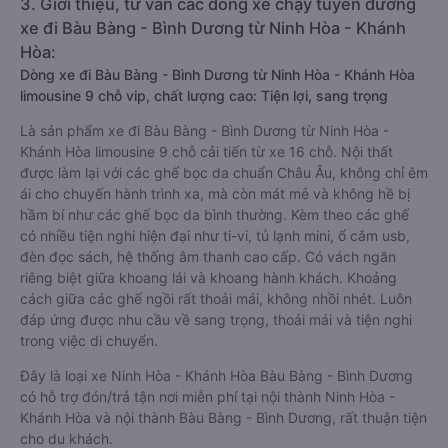
3. Giới thiệu, tư vấn các dòng xe chạy tuyến đường
xe đi Bàu Bàng - Bình Dương từ Ninh Hòa - Khánh
Hòa:
Dòng xe đi Bàu Bàng - Bình Dương từ Ninh Hòa - Khánh Hòa
limousine 9 chỗ vip, chất lượng cao: Tiện lợi, sang trọng
Là sản phẩm xe đi Bàu Bàng - Bình Dương từ Ninh Hòa -
Khánh Hòa limousine 9 chỗ cải tiến từ xe 16 chỗ. Nội thất
được làm lại với các ghế bọc da chuẩn Châu Âu, không chỉ êm
ái cho chuyến hành trình xa, mà còn mát mẻ và không hề bị
hầm bí như các ghế bọc da bình thường. Kèm theo các ghế
có nhiều tiện nghi hiện đại như ti-vi, tủ lạnh mini, ổ cắm usb,
đèn đọc sách, hệ thống âm thanh cao cấp. Có vách ngăn
riêng biệt giữa khoang lái và khoang hành khách. Khoảng
cách giữa các ghế ngồi rất thoải mái, không nhồi nhét. Luôn
đáp ứng được nhu cầu về sang trọng, thoải mái và tiện nghi
trong việc di chuyển.
Đây là loại xe Ninh Hòa - Khánh Hòa Bàu Bàng - Bình Dương
có hỗ trợ đón/trả tận nơi miễn phí tại nội thành Ninh Hòa -
Khánh Hòa và nội thành Bàu Bàng - Bình Dương, rất thuận tiện
cho du khách.