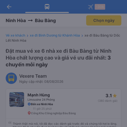
arrow_back
Tải app Vexere ngay!
Tải app Vexere
-30k
Mở app
Mở app
Nhận ưu đãi thành viên độc
-30k/ghế khi đặt vé máy bay qua
quyền
app
Ninh Hòa
Bàu Bàng
Chọn ngày
Vé xe khách
xe đi Bình Dương từ Khánh Hòa
xe đi Bàu Bàng từ Dốc
Lết Ninh Hòa
Đặt mua vé xe 6 nhà xe đi Bàu Bàng từ Ninh
Hòa chất lượng cao và giá vé ưu đãi nhất
: 3
chuyến mỗi ngày
Vexere Team
Ngày cập nhật: 08/08/2026
Mạnh Hùng
3.1
Limousine 24 Phòng
(380 đánh giá)
Bến xe Ninh Hòa
11 giờ 25 phút
Cổng Khu Công nghiệp Bàu Bàng
Thành thật mà nói, tôi đã đọc các đánh giá trước đó và chúng tôi hơi lo lắng.