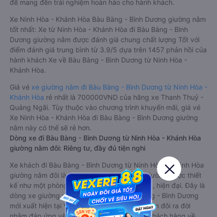
để mang đến trải nghiệm hoàn hảo cho hành khách.
Xe Ninh Hòa - Khánh Hòa Bàu Bàng - Bình Dương giường nằm
tốt nhất: Xe từ Ninh Hòa - Khánh Hòa đi Bàu Bàng - Bình
Dương giường nằm được đánh giá chung chất lượng Tốt với
điểm đánh giá trung bình từ 3.9/5 dựa trên 1457 phản hồi của
hành khách Xe về Bàu Bàng - Bình Dương từ Ninh Hòa -
Khánh Hòa.
Giá vé
xe giường nằm đi Bàu Bàng - Bình Dương từ Ninh Hòa -
Khánh Hòa
rẻ nhất là 700000VND của hãng xe Thanh Thuỷ -
Quảng Ngãi. Tùy thuộc vào chương trình khuyến mãi, giá vé
Xe Ninh Hòa - Khánh Hòa đi Bàu Bàng - Bình Dương giường
nằm này có thể sẽ rẻ hơn.
Dòng xe đi Bàu Bàng - Bình Dương từ Ninh Hòa - Khánh Hòa
giường nằm đôi: Riêng tư, đầy đủ tiện nghi
Xe khách đi Bàu Bàng - Bình Dương từ Ninh Hòa - Khánh Hòa
giường nằm đôi là loại xe đặc biệt. Với mỗi giường được thiết
kế như một phòng ngủ khách sạn sang trọng, hiện đại. Đây là
dòng xe giường nằm cho cặp đôi đi Bàu Bàng - Bình Dương
mới xuất hiện tại Việt Nam. Loại xe giường nằm đôi ra đời
nhằm đáp ứng yêu cầu ngày càng cao của khách hàng về