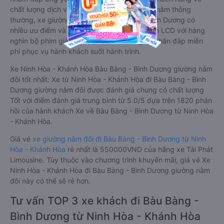
chất lượng dịch vụ vận tải. So với xe giường nằm thông
thường, xe giường nằm đôi đi Bàu Bàng - Bình Dương có
nhiều ưu điểm và tiện nghi vượt trội. Màn hình LCD với hàng
nghìn bộ phim giải trí, wifi, và nước uống và chăn đắp miễn
phí phục vụ hành khách suốt hành trình.
Xe Ninh Hòa - Khánh Hòa Bàu Bàng - Bình Dương giường nằm
đôi tốt nhất: Xe từ Ninh Hòa - Khánh Hòa đi Bàu Bàng - Bình
Dương giường nằm đôi được đánh giá chung có chất lượng
Tốt với điểm đánh giá trung bình từ 5.0/5 dựa trên 1820 phản
hồi của hành khách Xe về Bàu Bàng - Bình Dương từ Ninh Hòa
- Khánh Hòa.
Giá vé
xe giường nằm đôi đi Bàu Bàng - Bình Dương từ Ninh
Hòa - Khánh Hòa
rẻ nhất là 550000VND của hãng xe Tài Phát
Limousine. Tùy thuộc vào chương trình khuyến mãi, giá vé Xe
Ninh Hòa - Khánh Hòa đi Bàu Bàng - Bình Dương giường nằm
đôi này có thể sẽ rẻ hơn.
Tư vấn TOP 3 xe khách đi Bàu Bàng -
Bình Dương từ Ninh Hòa - Khánh Hòa